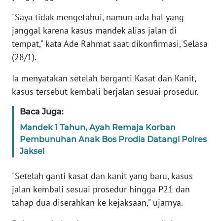
"Saya tidak mengetahui, namun ada hal yang
KARIR
janggal karena kasus mandek alias jalan di
tempat," kata Ade Rahmat saat dikonfirmasi, Selasa
DISCLAIMER
(28/1).
Wahana
Ia menyatakan setelah berganti Kasat dan Kanit,
News
kasus tersebut kembali berjalan sesuai prosedur.
Regional
Baca Juga:
WN
Mandek 1 Tahun, Ayah Remaja Korban
SUMUT
Pembunuhan Anak Bos Prodia Datangi Polres
Jaksel
WN
JAKARTA
"Setelah ganti kasat dan kanit yang baru, kasus
jalan kembali sesuai prosedur hingga P21 dan
WN
tahap dua diserahkan ke kejaksaan," ujarnya.
JABAR