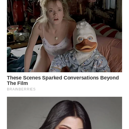
WN
TAPANULI
SELATAN
WN
TANJUNG
LESUNG
WN
KARO
WN
SIMALUNGUN
WN
LABUHANBATU
WN