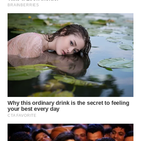
WN
SUMEDANG
WN
CIANJUR
WN
KEPULAUAN
SERIBU
WN
TANGERANG
WN
BINJAI
WN
CIREBON