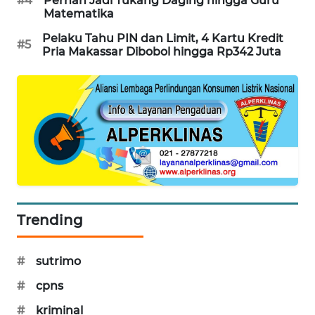
#4
Pernah Jadi Tukang Daging hingga Guru
Matematika
SIBARAGAS
NEWS
Pelaku Tahu PIN dan Limit, 4 Kartu Kredit
#5
Pria Makassar Dibobol hingga Rp342 Juta
METRO
SIANTAR
NEWS
METRO
MEDAN
NEWS
METRO
Trending
JAKARTA
NEWS
#
sutrimo
KRT
#
cpns
NEWS
#
kriminal