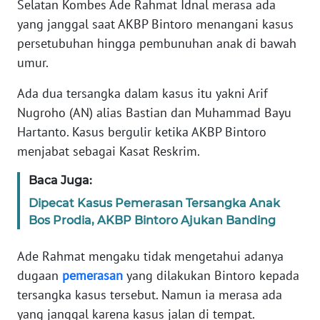
Selatan Kombes Ade Rahmat Idnal merasa ada
Informasi
yang janggal saat AKBP Bintoro menangani kasus
INDEKS
persetubuhan hingga pembunuhan anak di bawah
BERITA
umur.
KONTAK
Ada dua tersangka dalam kasus itu yakni Arif
KAMI
Nugroho (AN) alias Bastian dan Muhammad Bayu
Hartanto. Kasus bergulir ketika AKBP Bintoro
INFO
menjabat sebagai Kasat Reskrim.
IKLAN
Baca Juga:
TENTANG
Dipecat Kasus Pemerasan Tersangka Anak
KAMI
Bos Prodia, AKBP Bintoro Ajukan Banding
PEDOMAN
Ade Rahmat mengaku tidak mengetahui adanya
MEDIA
dugaan
pemerasan
yang dilakukan Bintoro kepada
SIBER
tersangka kasus tersebut. Namun ia merasa ada
yang janggal karena kasus jalan di tempat.
REDAKSI