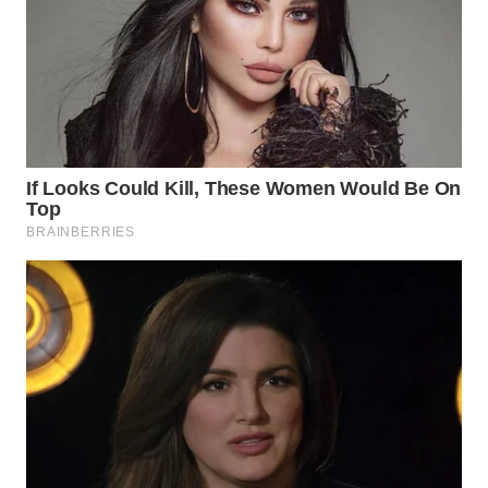
TAPANULI
TENGAH
WN DELI
SERDANG
WN
TEBING
TINGGI
WN
PAKPAK
WN
KARAWANG
WN
BEKASI