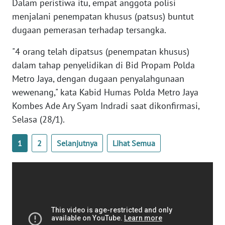
Dalam peristiwa itu, empat anggota polisi
WN
menjalani penempatan khusus (patsus) buntut
BANTEN
dugaan pemerasan terhadap tersangka.
WN
"4 orang telah dipatsus (penempatan khusus)
NTT
dalam tahap penyelidikan di Bid Propam Polda
Metro Jaya, dengan dugaan penyalahgunaan
WN
wewenang," kata Kabid Humas Polda Metro Jaya
KEPRI
Kombes Ade Ary Syam Indradi saat dikonfirmasi,
Selasa (28/1).
WN
PAPUA
1
2
Selanjutnya
Lihat Semua
WN
PAPUA
BARAT
WN
RIAU