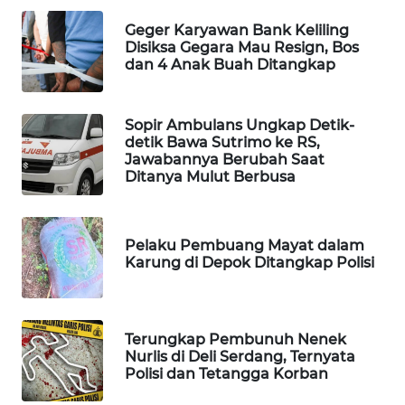
Geger Karyawan Bank Keliling
MAWAKA
Disiksa Gegara Mau Resign, Bos
ID
dan 4 Anak Buah Ditangkap
MARTABAT
NET
Sopir Ambulans Ungkap Detik-
detik Bawa Sutrimo ke RS,
Jawabannya Berubah Saat
PLN
Ditanya Mulut Berbusa
WATCH
MKLI
Pelaku Pembuang Mayat dalam
Karung di Depok Ditangkap Polisi
LPKKI
LKKI
Terungkap Pembunuh Nenek
Nurlis di Deli Serdang, Ternyata
Polisi dan Tetangga Korban
KOPEKLIN