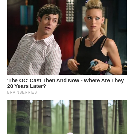
Wahana
Media
Group
WAHANA
NEWS
WAHANA
TANI
WAHANA
ADVOKAT
WAHANA
INFRASTRUKTUR
WAHANA
KONSUMEN