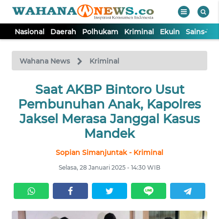
Nasional
Daerah
Polhukam
Kriminal
Ekuin
Sains-Te
WAHANA
Tutup
TV
Wahana News
Kriminal
NASIONAL
Saat AKBP Bintoro Usut
Pembunuhan Anak, Kapolres
DAERAH
Jaksel Merasa Janggal Kasus
Mandek
POLHUKAM
Sopian Simanjuntak - Kriminal
Selasa, 28 Januari 2025 - 14:30 WIB
KRIMINAL
EKUIN