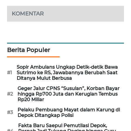
PORTAL
KONSUMEN
KOMENTAR
FORWAMKI
ALPERKLINAS
Berita Populer
FORJASIDA
Sopir Ambulans Ungkap Detik-detik Bawa
#1
Sutrimo ke RS, Jawabannya Berubah Saat
TAMBANG
Ditanya Mulut Berbusa
NEWS
Geger Jalur CPNS “Susulan”, Korban Bayar
#2
hingga Rp700 Juta dan Kerugian Tembus
SITUNGIR
Rp20 Miliar
NEWS
Pelaku Pembuang Mayat dalam Karung di
#3
Depok Ditangkap Polisi
SIDIKALANG
NEWS
Fakta Baru Saepul Pemutilasi Depok,