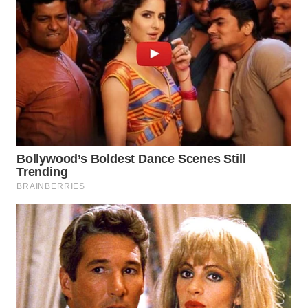
WN
INDRAMAYU
WN
KUNINGAN
WN
MAJALENGKA
WN
SUBANG
WN
SUKABUMI
WN
PURWAKARTA