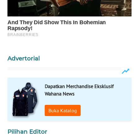
WAHANA
SPORT
WAHANA
UMKM
WAHANA
Advertorial
SELEB
WAHANA
PERSONA
Dapatkan Merchandise Eksklusif
Wahana News
WAHANA
OTOMOTIF
Buka Katalog
WAHANA
HEALTH
Pilihan Editor