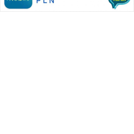
WAHANA MEDIA GROUP
|
|
|
WAHANA NEWS co
WAHANA TANI
WAHANA ADVOKAT
|
|
WAHANA INFRASTRUKTUR
WAHANA KONSUMEN
|
|
|
WAHANA LISTRIK
WAHANA TRAVEL
WAHANA TV
|
|
|
WAHANANEWS id
WAHANANEWS CO ID
WAHANANEWS NET
|
|
|
WAHANA SPORT ID
Wahana UMKM
Wahana Seleb
|
|
|
Wahana Persona
Wahana Otomotif
Wahana Health
|
Wahana Desa Wisata
Lapak Wahana