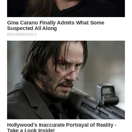
WN
BOGOR
WN
DEPOK
WN
TAPANULI
UTARA
WN
SAMOSIR
WN
PADANG
LAWAS