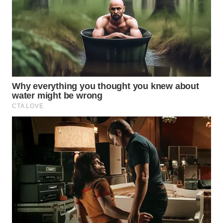
WAHANA
LISTRIK
WAHANA
TRAVEL
WAHANA
TV
WAHANANEWS
ID
WAHANANEWS
CO ID
WAHANANEWS
NET