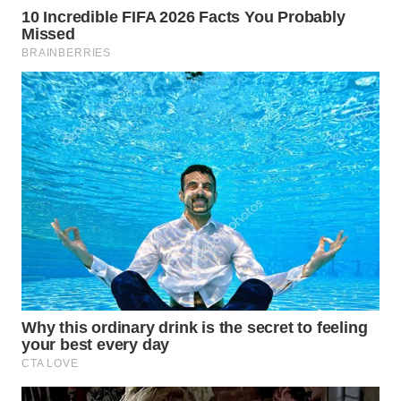
WN
MALUKU
WN
MALUT
WN
DAIRI
WN
DANAU
TOBA
WN
NIAS
WN
LANGKAT