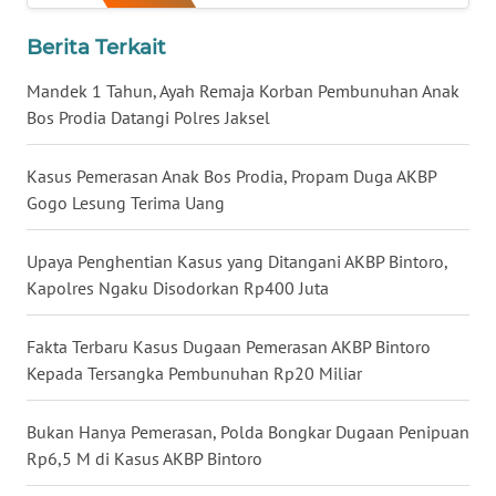
WN
Berita Terkait
BABEL
Mandek 1 Tahun, Ayah Remaja Korban Pembunuhan Anak
WN
Bos Prodia Datangi Polres Jaksel
SUMBAR
Kasus Pemerasan Anak Bos Prodia, Propam Duga AKBP
WN
Gogo Lesung Terima Uang
SUMSEL
Upaya Penghentian Kasus yang Ditangani AKBP Bintoro,
WN
Kapolres Ngaku Disodorkan Rp400 Juta
BENGKULU
Fakta Terbaru Kasus Dugaan Pemerasan AKBP Bintoro
WN
Kepada Tersangka Pembunuhan Rp20 Miliar
LAMPUNG
Bukan Hanya Pemerasan, Polda Bongkar Dugaan Penipuan
WN
Rp6,5 M di Kasus AKBP Bintoro
JATENG