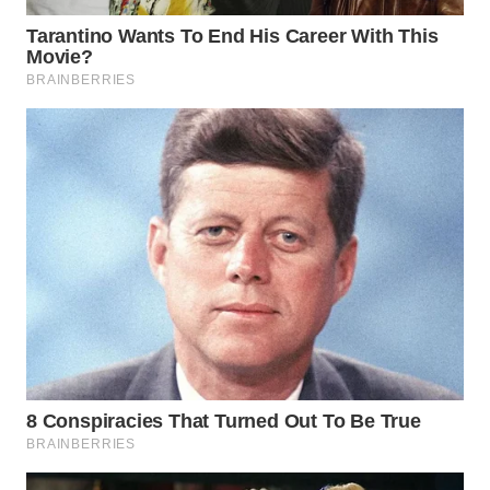
WN
NATUNA
WN
BINTAN
WN
MANDALIKA
WN
LIKUPANG
WN
LABUANBAJO
WN
BORNEO