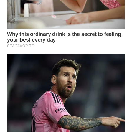
WN
KALTARA
WN
KALSEL
WN
KALTIM
WN
SULSEL
WN
GORONTALO
WN
SULUT