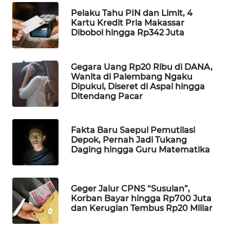
WAHANA
Pelaku Tahu PIN dan Limit, 4
DESA
Kartu Kredit Pria Makassar
WISATA
Dibobol hingga Rp342 Juta
LAPAK
Gegara Uang Rp20 Ribu di DANA,
WAHANA
Wanita di Palembang Ngaku
Dipukul, Diseret di Aspal hingga
Ditendang Pacar
Wahana
Network
Fakta Baru Saepul Pemutilasi
KONSUMEN
Depok, Pernah Jadi Tukang
LISTRIK
Daging hingga Guru Matematika
MASYARAKAT
KELISTRIKAN
Geger Jalur CPNS “Susulan”,
Korban Bayar hingga Rp700 Juta
dan Kerugian Tembus Rp20 Miliar
WALINKI
ID