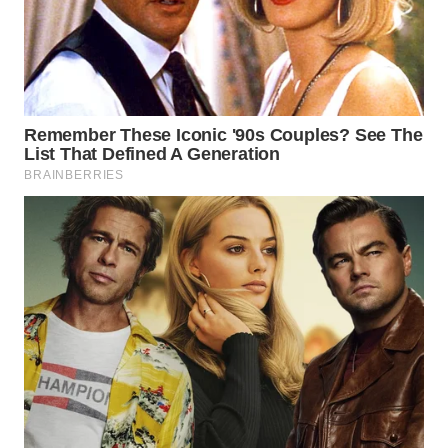
WN
PRIANGAN
TIMUR
WN
SEMARANG
WN
SOLO
WN
BOROBUDUR
WN
MADURA
WN
SURABAYA