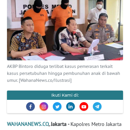
SAINS-TEKNO
KESEHATAN
INTERNASIONAL
SERBA-SERBI
AKBP Bintoro diduga terlibat kasus pemerasan terkait
PENDIDIKAN
kasus persetubuhan hingga pembunuhan anak di bawah
umur. [WahanaNews.co/Ilustrasi]
OLAHRAGA
Ikuti Kami di:
OPINI
EDITORIAL
WAHANANEWS.CO
, Jakarta -
Kapolres Metro Jakarta