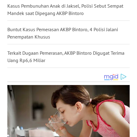
Kasus Pembunuhan Anak di Jaksel, Polisi Sebut Sempat
WN
Mandek saat Dipegang AKBP Bintoro
NUSANTARA
Buntut Kasus Pemerasan AKBP Bintoro, 4 Polisi Jalani
WN
Penempatan Khusus
JOGJA
Terkait Dugaan Pemerasan, AKBP Bintoro Digugat Terima
WN
JATIM
Uang Rp6,6 Miliar
WN
BALI
WN
KALBAR
WN
KALTENG