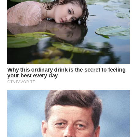
TAPANULI
TENGAH
WN DELI
SERDANG
WN
TEBING
TINGGI
WN
PAKPAK
WN
KARAWANG
WN
BEKASI