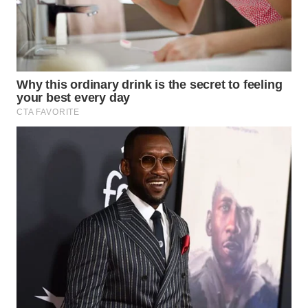
Wahana
Media
Group
WAHANA
NEWS
WAHANA
TANI
WAHANA
ADVOKAT
WAHANA
INFRASTRUKTUR
WAHANA
KONSUMEN