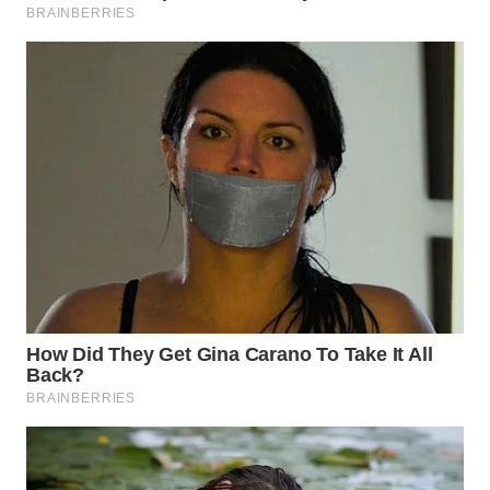
WN
TAPANULI
SELATAN
WN
TANJUNG
LESUNG
WN
KARO
WN
SIMALUNGUN
WN
LABUHANBATU
WN