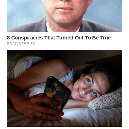
WN
BOGOR
WN
DEPOK
WN
TAPANULI
UTARA
WN
SAMOSIR
WN
PADANG
LAWAS