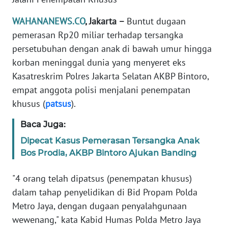
Informasi
WAHANANEWS.CO
, Jakarta –
Buntut dugaan
INDEKS
pemerasan Rp20 miliar terhadap tersangka
BERITA
persetubuhan dengan anak di bawah umur hingga
korban meninggal dunia yang menyeret eks
KONTAK
KAMI
Kasatreskrim Polres Jakarta Selatan AKBP Bintoro,
empat anggota polisi menjalani penempatan
INFO
khusus (
patsus
).
IKLAN
Baca Juga:
TENTANG
Dipecat Kasus Pemerasan Tersangka Anak
KAMI
Bos Prodia, AKBP Bintoro Ajukan Banding
PEDOMAN
"4 orang telah dipatsus (penempatan khusus)
MEDIA
dalam tahap penyelidikan di Bid Propam Polda
SIBER
Metro Jaya, dengan dugaan penyalahgunaan
wewenang," kata Kabid Humas Polda Metro Jaya
REDAKSI