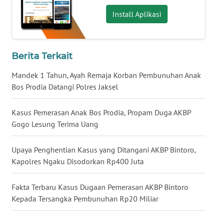
Install Aplikasi
WN
BABEL
WN
Berita Terkait
SUMBAR
Mandek 1 Tahun, Ayah Remaja Korban Pembunuhan Anak
WN
Bos Prodia Datangi Polres Jaksel
SUMSEL
Kasus Pemerasan Anak Bos Prodia, Propam Duga AKBP
WN
Gogo Lesung Terima Uang
BENGKULU
Upaya Penghentian Kasus yang Ditangani AKBP Bintoro,
WN
Kapolres Ngaku Disodorkan Rp400 Juta
LAMPUNG
Fakta Terbaru Kasus Dugaan Pemerasan AKBP Bintoro
WN
Kepada Tersangka Pembunuhan Rp20 Miliar
JATENG