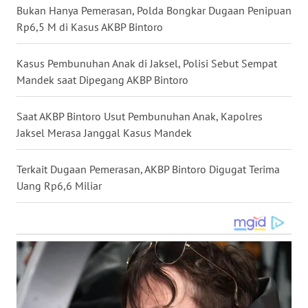
Bukan Hanya Pemerasan, Polda Bongkar Dugaan Penipuan
WN
Rp6,5 M di Kasus AKBP Bintoro
NUSANTARA
Kasus Pembunuhan Anak di Jaksel, Polisi Sebut Sempat
WN
Mandek saat Dipegang AKBP Bintoro
JOGJA
Saat AKBP Bintoro Usut Pembunuhan Anak, Kapolres
WN
Jaksel Merasa Janggal Kasus Mandek
JATIM
Terkait Dugaan Pemerasan, AKBP Bintoro Digugat Terima
WN
BALI
Uang Rp6,6 Miliar
WN
KALBAR
WN
KALTENG