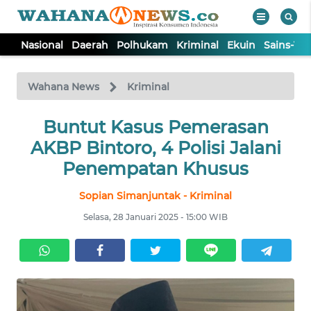
Nasional
Daerah
Polhukam
Kriminal
Ekuin
Sains-Te
WAHANA
Tutup
TV
Wahana News
Kriminal
NASIONAL
Buntut Kasus Pemerasan
AKBP Bintoro, 4 Polisi Jalani
DAERAH
Penempatan Khusus
Sopian Simanjuntak - Kriminal
POLHUKAM
Selasa, 28 Januari 2025 - 15:00 WIB
KRIMINAL
EKUIN