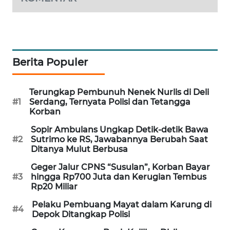
MAWAKA
ID
MARTABAT
Berita Populer
NET
Terungkap Pembunuh Nenek Nurlis di Deli
PLN
#1
Serdang, Ternyata Polisi dan Tetangga
WATCH
Korban
Sopir Ambulans Ungkap Detik-detik Bawa
MKLI
#2
Sutrimo ke RS, Jawabannya Berubah Saat
Ditanya Mulut Berbusa
LPKKI
Geger Jalur CPNS “Susulan”, Korban Bayar
#3
hingga Rp700 Juta dan Kerugian Tembus
LKKI
Rp20 Miliar
Pelaku Pembuang Mayat dalam Karung di
#4
KOPEKLIN
Depok Ditangkap Polisi