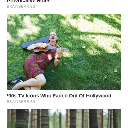
WN
PRIANGAN
TIMUR
WN
SEMARANG
WN
SOLO
WN
BOROBUDUR
WN
MADURA
WN
SURABAYA