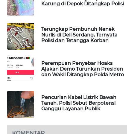
Karung di Depok Ditangkap Polisi
WAHANA
DESA
WISATA
Terungkap Pembunuh Nenek
LAPAK
Nurlis di Deli Serdang, Ternyata
Polisi dan Tetangga Korban
WAHANA
Wahana
Network
Perempuan Penyebar Hoaks
Ajakan Demo Turunkan Presiden
dan Wakil Ditangkap Polda Metro
KONSUMEN
LISTRIK
Pencurian Kabel Listrik Bawah
MASYARAKAT
Tanah, Polisi Sebut Berpotensi
KELISTRIKAN
Ganggu Layanan Publik
WALINKI
ID
KOMENTAR