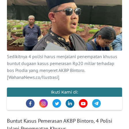
SAINS-TEKNO
KESEHATAN
INTERNASIONAL
SERBA-SERBI
Sedikitnya 4 polisi harus menjalani penempatan khusus
buntut dugaan kasus pemerasan Rp20 miliar terhadap
PENDIDIKAN
bos Prodia yang menyeret AKBP Bintoro.
[WahanaNews.co/Ilustrasi]
OLAHRAGA
Ikuti Kami di:
OPINI
EDITORIAL
Buntut Kasus Pemerasan AKBP Bintoro, 4 Polisi
Jalani Penempatan Khusus