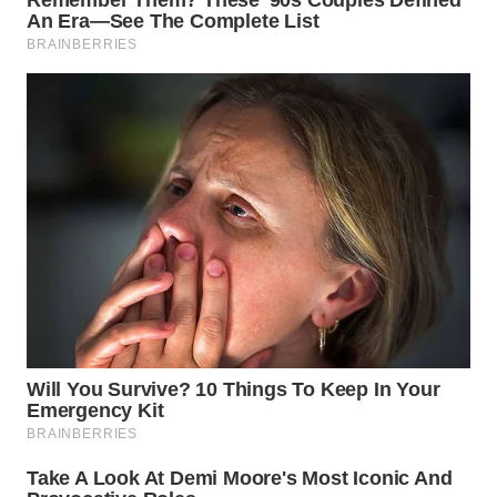
WN
INDRAMAYU
WN
KUNINGAN
WN
MAJALENGKA
WN
SUBANG
WN
SUKABUMI
WN
PURWAKARTA