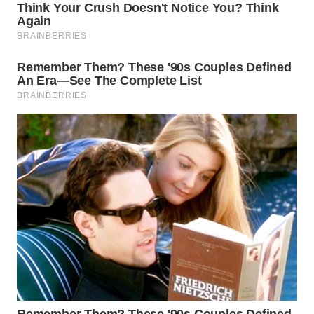
WN
SUMEDANG
WN
CIANJUR
WN
KEPULAUAN
SERIBU
WN
TANGERANG
WN
BINJAI
WN
CIREBON