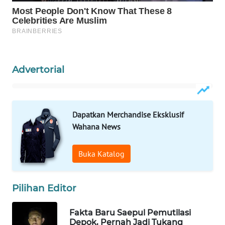
WAHANA
LISTRIK
WAHANA
TRAVEL
Advertorial
WAHANA
TV
Dapatkan Merchandise Eksklusif
Wahana News
WAHANANEWS
ID
Buka Katalog
WAHANANEWS
CO ID
Pilihan Editor
WAHANANEWS
NET
Fakta Baru Saepul Pemutilasi
Depok, Pernah Jadi Tukang