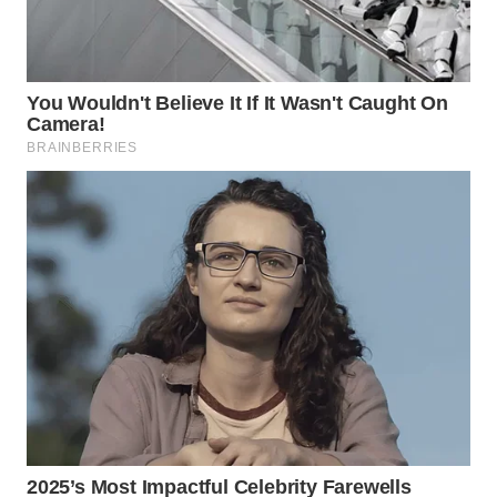
WN
MALUKU
WN
MALUT
WN
DAIRI
WN
DANAU
TOBA
WN
NIAS
WN
LANGKAT