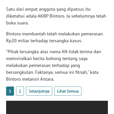
WN
Satu dari empat anggota yang dipatsus itu
BANTEN
diketahui adala AKBP Bintoro. Ia sebelumnya telah
buka suara.
WN
NTT
Bintoro membantah telah melakukan pemerasan
Rp20 miliar terhadap tersangka kasus.
WN
KEPRI
"Pihak tersangka atas nama AN tidak terima dan
memviralkan berita bohong tentang saya
WN
melakukan pemerasan terhadap yang
PAPUA
bersangkutan. Faktanya, semua ini fitnah," kata
Bintoro melansir Antara.
WN
PAPUA
BARAT
1
2
Selanjutnya
Lihat Semua
WN
RIAU