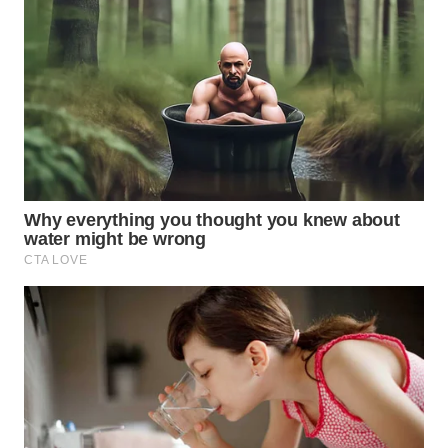
WN
NATUNA
WN
BINTAN
WN
MANDALIKA
WN
LIKUPANG
WN
LABUANBAJO
WN
BORNEO