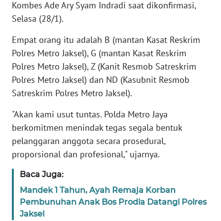
Kombes Ade Ary Syam Indradi saat dikonfirmasi,
Selasa (28/1).
KARIR
Empat orang itu adalah B (mantan Kasat Reskrim
DISCLAIMER
Polres Metro Jaksel), G (mantan Kasat Reskrim
Polres Metro Jaksel), Z (Kanit Resmob Satreskrim
Wahana
Polres Metro Jaksel) dan ND (Kasubnit Resmob
News
Satreskrim Polres Metro Jaksel).
Regional
"Akan kami usut tuntas. Polda Metro Jaya
WN
berkomitmen menindak tegas segala bentuk
SUMUT
pelanggaran anggota secara prosedural,
proporsional dan profesional," ujarnya.
WN
JAKARTA
Baca Juga:
Mandek 1 Tahun, Ayah Remaja Korban
WN
Pembunuhan Anak Bos Prodia Datangi Polres
JABAR
Jaksel