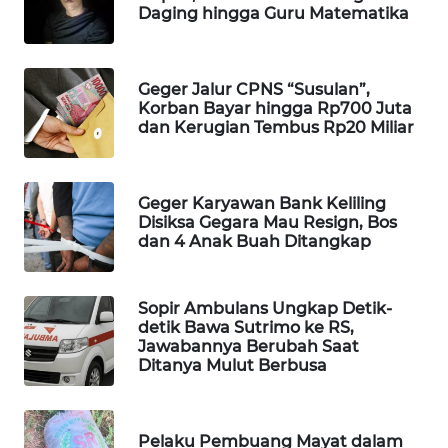
Daging hingga Guru Matematika
WAHANA
SPORT
Geger Jalur CPNS “Susulan”,
WAHANA
Korban Bayar hingga Rp700 Juta
UMKM
dan Kerugian Tembus Rp20 Miliar
WAHANA
SELEB
Geger Karyawan Bank Keliling
Disiksa Gegara Mau Resign, Bos
dan 4 Anak Buah Ditangkap
WAHANA
PERSONA
Sopir Ambulans Ungkap Detik-
WAHANA
detik Bawa Sutrimo ke RS,
OTOMOTIF
Jawabannya Berubah Saat
Ditanya Mulut Berbusa
WAHANA
HEALTH
Pelaku Pembuang Mayat dalam