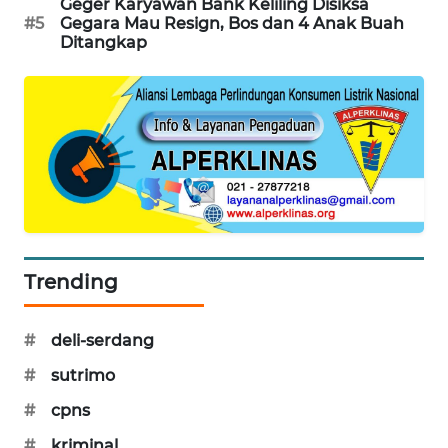
Geger Karyawan Bank Keliling Disiksa
PORTAL
#5
Gegara Mau Resign, Bos dan 4 Anak Buah
KONSUMEN
Ditangkap
FORWAMKI
ALPERKLINAS
FORJASIDA
TAMBANG
NEWS
Trending
SITUNGIR
#
deli-serdang
NEWS
#
sutrimo
SIDIKALANG
#
cpns
NEWS
#
kriminal