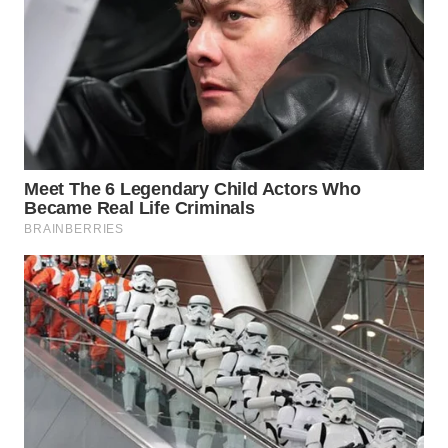
WN
KALTARA
WN
KALSEL
WN
KALTIM
WN
SULSEL
WN
GORONTALO
WN
SULUT