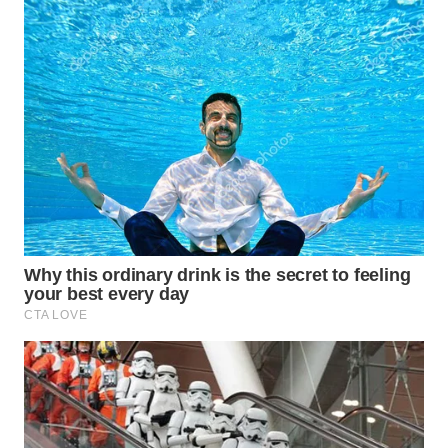
WN
PRIANGAN
TIMUR
WN
SEMARANG
WN
SOLO
WN
BOROBUDUR
WN
MADURA
WN
SURABAYA