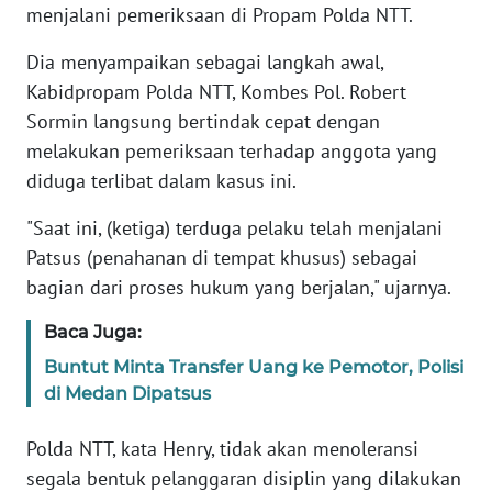
menjalani pemeriksaan di Propam Polda NTT.
KARIR
Dia menyampaikan sebagai langkah awal,
Kabidpropam Polda NTT, Kombes Pol. Robert
DISCLAIMER
Sormin langsung bertindak cepat dengan
melakukan pemeriksaan terhadap anggota yang
Wahana
diduga terlibat dalam kasus ini.
News
Regional
"Saat ini, (ketiga) terduga pelaku telah menjalani
Patsus (penahanan di tempat khusus) sebagai
WN
bagian dari proses hukum yang berjalan," ujarnya.
SUMUT
Baca Juga:
WN
Buntut Minta Transfer Uang ke Pemotor, Polisi
JAKARTA
di Medan Dipatsus
WN
Polda NTT, kata Henry, tidak akan menoleransi
JABAR
segala bentuk pelanggaran disiplin yang dilakukan