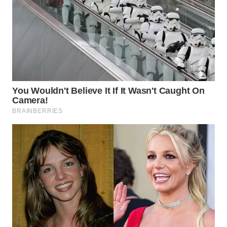
WN
NATUNA
WN
BINTAN
WN
MANDALIKA
WN
LIKUPANG
WN
LABUANBAJO
WN
BORNEO