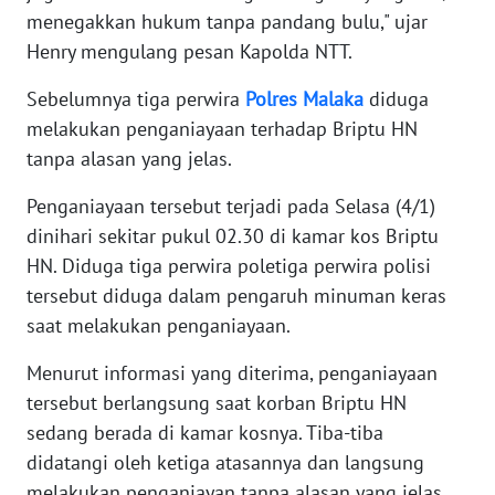
menegakkan hukum tanpa pandang bulu," ujar
WN
Henry mengulang pesan Kapolda NTT.
SERAMBI
Sebelumnya tiga perwira
Polres
Malaka
diduga
WN
melakukan penganiayaan terhadap Briptu HN
JAMBI
tanpa alasan yang jelas.
WN
Penganiayaan tersebut terjadi pada Selasa (4/1)
SULTRA
dinihari sekitar pukul 02.30 di kamar kos Briptu
HN. Diduga tiga perwira poletiga perwira polisi
WN
tersebut diduga dalam pengaruh minuman keras
NTB
saat melakukan penganiayaan.
WN
Menurut informasi yang diterima, penganiayaan
SULTENG
tersebut berlangsung saat korban Briptu HN
sedang berada di kamar kosnya. Tiba-tiba
WN
didatangi oleh ketiga atasannya dan langsung
SULBAR
melakukan penganiayan tanpa alasan yang jelas.