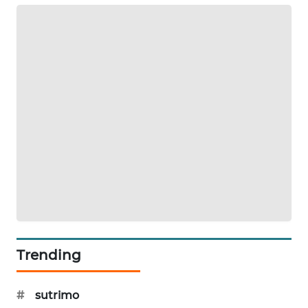
KARING
NEWS
JURNAL
MARITIM
HUMBANG
NEWS
GARONGGANG
NEWS
FISUELRI
ID
Trending
ENERGI
NEWS
#
sutrimo