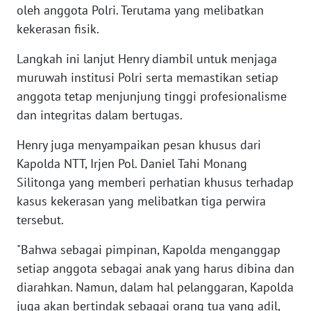
oleh anggota Polri. Terutama yang melibatkan
WN
BANTEN
kekerasan fisik.
Langkah ini lanjut Henry diambil untuk menjaga
WN
muruwah institusi Polri serta memastikan setiap
NTT
anggota tetap menjunjung tinggi profesionalisme
dan integritas dalam bertugas.
WN
KEPRI
Henry juga menyampaikan pesan khusus dari
Kapolda NTT, Irjen Pol. Daniel Tahi Monang
WN
PAPUA
Silitonga yang memberi perhatian khusus terhadap
kasus kekerasan yang melibatkan tiga perwira
WN
tersebut.
PAPUA
BARAT
"Bahwa sebagai pimpinan, Kapolda menganggap
setiap anggota sebagai anak yang harus dibina dan
WN
diarahkan. Namun, dalam hal pelanggaran, Kapolda
RIAU
juga akan bertindak sebagai orang tua yang adil,