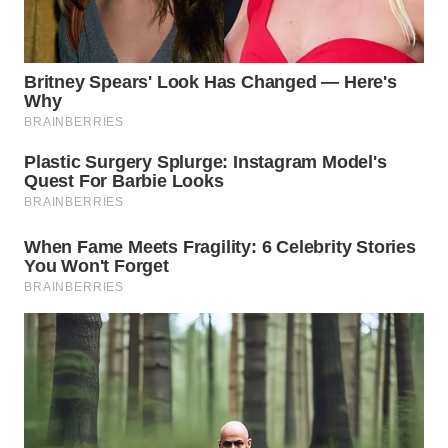
Wahana
Media
Group
WAHANA
NEWS
WAHANA
TANI
WAHANA
ADVOKAT
WAHANA
INFRASTRUKTUR
WAHANA
KONSUMEN