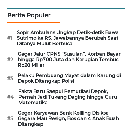
SIBARAGAS
NEWS
Berita Populer
METRO
Sopir Ambulans Ungkap Detik-detik Bawa
SIANTAR
#1
Sutrimo ke RS, Jawabannya Berubah Saat
NEWS
Ditanya Mulut Berbusa
Geger Jalur CPNS “Susulan”, Korban Bayar
METRO
#2
hingga Rp700 Juta dan Kerugian Tembus
MEDAN
Rp20 Miliar
NEWS
Pelaku Pembuang Mayat dalam Karung di
#3
Depok Ditangkap Polisi
METRO
Fakta Baru Saepul Pemutilasi Depok,
JAKARTA
#4
Pernah Jadi Tukang Daging hingga Guru
NEWS
Matematika
Geger Karyawan Bank Keliling Disiksa
KRT
#5
Gegara Mau Resign, Bos dan 4 Anak Buah
NEWS
Ditangkap