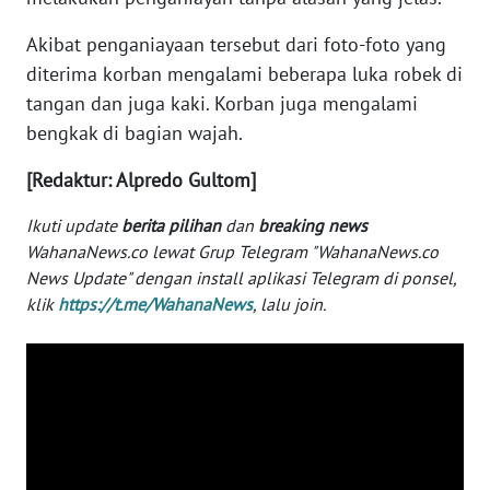
WN
Akibat penganiayaan tersebut dari foto-foto yang
BABEL
diterima korban mengalami beberapa luka robek di
tangan dan juga kaki. Korban juga mengalami
WN
bengkak di bagian wajah.
SUMBAR
[Redaktur: Alpredo Gultom]
WN
SUMSEL
Ikuti update
berita pilihan
dan
breaking news
WahanaNews.co lewat Grup Telegram "WahanaNews.co
WN
News Update" dengan install aplikasi Telegram di ponsel,
BENGKULU
klik
https://t.me/WahanaNews
, lalu join.
WN
LAMPUNG
WN
JATENG