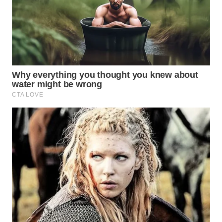
WAHANA
LISTRIK
WAHANA
TRAVEL
WAHANA
TV
WAHANANEWS
ID
WAHANANEWS
CO ID
WAHANANEWS
NET