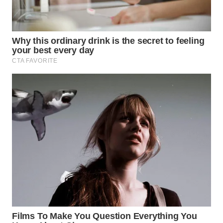
WN
TAPANULI
SELATAN
WN
TANJUNG
LESUNG
WN
KARO
WN
SIMALUNGUN
WN
LABUHANBATU
WN