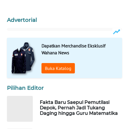
WAHANA
DESA
WISATA
Advertorial
LAPAK
WAHANA
Dapatkan Merchandise Eksklusif
Wahana News
Wahana
Network
Buka Katalog
KONSUMEN
LISTRIK
Pilihan Editor
MASYARAKAT
Fakta Baru Saepul Pemutilasi
KELISTRIKAN
Depok, Pernah Jadi Tukang
Daging hingga Guru Matematika
WALINKI
ID