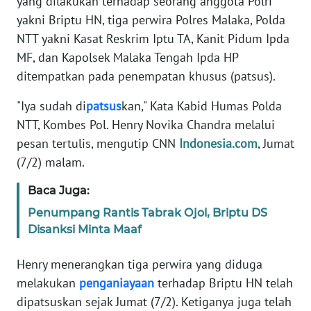
yang dilakukan terhadap seorang anggota Polri
Informasi
yakni Briptu HN, tiga perwira Polres Malaka, Polda
INDEKS
NTT yakni Kasat Reskrim Iptu TA, Kanit Pidum Ipda
BERITA
MF, dan Kapolsek Malaka Tengah Ipda HP
ditempatkan pada penempatan khusus (patsus).
KONTAK
KAMI
"Iya sudah di
patsus
kan," Kata Kabid Humas Polda
NTT, Kombes Pol. Henry Novika Chandra melalui
INFO
pesan tertulis, mengutip CNN
Indonesia.com
, Jumat
IKLAN
(7/2) malam.
TENTANG
Baca Juga:
KAMI
Penumpang Rantis Tabrak Ojol, Briptu DS
Disanksi Minta Maaf
PEDOMAN
MEDIA
Henry menerangkan tiga perwira yang diduga
SIBER
melakukan
penganiayaan
terhadap Briptu HN telah
dipatsuskan sejak Jumat (7/2). Ketiganya juga telah
REDAKSI