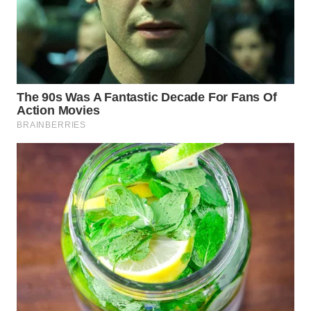
WN
SUMEDANG
WN
CIANJUR
WN
KEPULAUAN
SERIBU
WN
TANGERANG
WN
BINJAI
WN
CIREBON