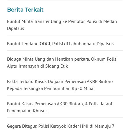
WN
Berita Terkait
KALTARA
Buntut Minta Transfer Uang ke Pemotor, Polisi di Medan
WN
Dipatsus
KALSEL
Buntut Tendang ODGJ, Polisi di Labuhanbatu Dipatsus
WN
KALTIM
Diduga Minta Uang dan Hentikan perkara, Oknum Polisi
Aiptu Irmansyah di Sidang Etik
WN
SULSEL
Fakta Terbaru Kasus Dugaan Pemerasan AKBP Bintoro
Kepada Tersangka Pembunuhan Rp20 Miliar
WN
GORONTALO
Buntut Kasus Pemerasan AKBP Bintoro, 4 Polisi Jalani
Penempatan Khusus
WN
SULUT
Gegera Ditegur, Polisi Keroyok Kader HMI di Mamuju 7