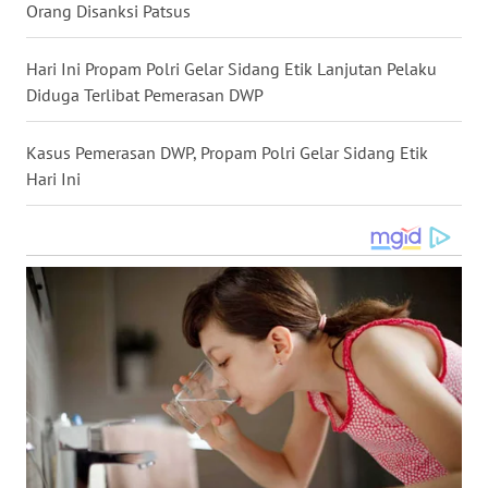
Orang Disanksi Patsus
WN
MALUKU
Hari Ini Propam Polri Gelar Sidang Etik Lanjutan Pelaku
Diduga Terlibat Pemerasan DWP
WN
MALUT
Kasus Pemerasan DWP, Propam Polri Gelar Sidang Etik
Hari Ini
WN
DAIRI
WN
DANAU
TOBA
WN
NIAS
WN
LANGKAT