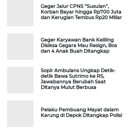
Geger Jalur CPNS “Susulan”,
MAWAKA
Korban Bayar hingga Rp700 Juta
ID
dan Kerugian Tembus Rp20 Miliar
MARTABAT
NET
Geger Karyawan Bank Keliling
Disiksa Gegara Mau Resign, Bos
dan 4 Anak Buah Ditangkap
PLN
WATCH
Sopir Ambulans Ungkap Detik-
MKLI
detik Bawa Sutrimo ke RS,
Jawabannya Berubah Saat
Ditanya Mulut Berbusa
LPKKI
LKKI
Pelaku Pembuang Mayat dalam
Karung di Depok Ditangkap Polisi
KOPEKLIN