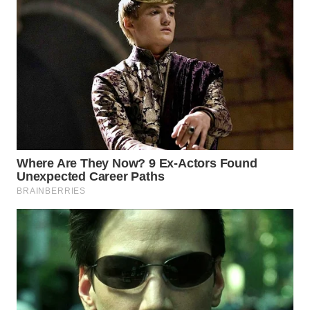
WN
BOGOR
WN
DEPOK
WN
TAPANULI
UTARA
WN
SAMOSIR
WN
PADANG
LAWAS