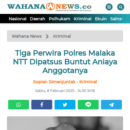
Nasional
Daerah
Polhukam
Kriminal
Ekuin
Sains-Te
WAHANA
Tutup
TV
Wahana News
Kriminal
NASIONAL
Tiga Perwira Polres Malaka
NTT Dipatsus Buntut Aniaya
DAERAH
Anggotanya
Sopian Simanjuntak - Kriminal
POLHUKAM
Sabtu, 8 Februari 2025 - 14:30 WIB
KRIMINAL
EKUIN