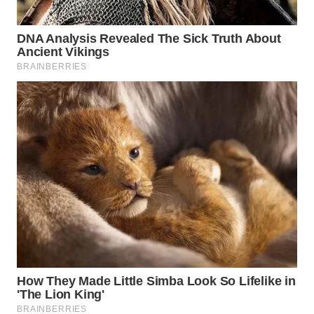
WAHANA
SPORT
WAHANA
UMKM
WAHANA
SELEB
WAHANA
PERSONA
WAHANA
OTOMOTIF
WAHANA
HEALTH