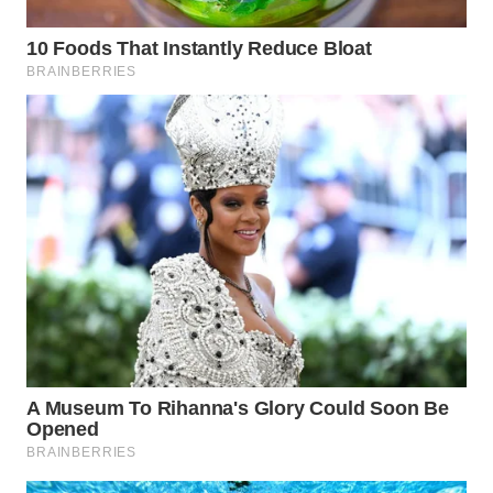
WN
INDRAMAYU
WN
KUNINGAN
WN
MAJALENGKA
WN
SUBANG
WN
SUKABUMI
WN
PURWAKARTA