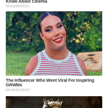
TAPANULI
TENGAH
WN DELI
SERDANG
WN
TEBING
TINGGI
WN
PAKPAK
WN
KARAWANG
WN
BEKASI