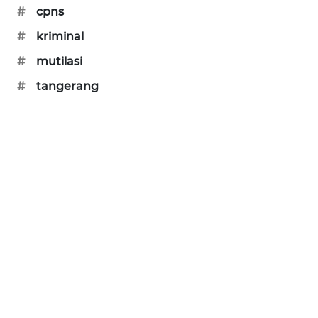
CILEUNGSI
#
cpns
NEWS
#
kriminal
BERKAT
#
mutilasi
NEWS
#
tangerang
BERAMPU
NEWS
ANUGERAH
NEWS
AKHLAK
ID
PERAPKI
NEWS