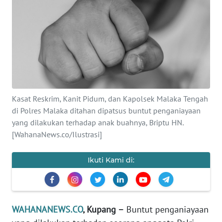
SAINS-TEKNO
KESEHATAN
INTERNASIONAL
SERBA-SERBI
Kasat Reskrim, Kanit Pidum, dan Kapolsek Malaka Tengah
di Polres Malaka ditahan dipatsus buntut penganiayaan
PENDIDIKAN
yang dilakukan terhadap anak buahnya, Briptu HN.
[WahanaNews.co/Ilustrasi]
OLAHRAGA
Ikuti Kami di:
OPINI
EDITORIAL
WAHANANEWS.CO
, Kupang –
Buntut penganiayaan