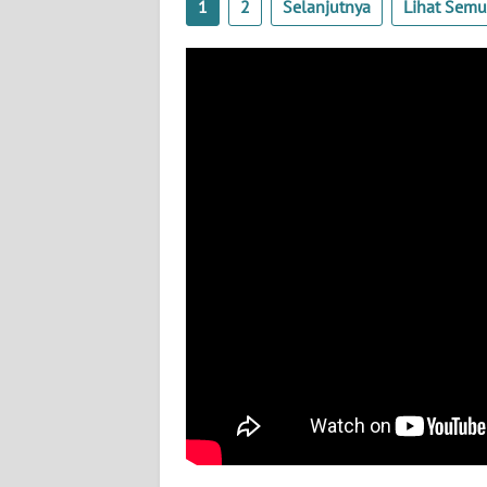
1
2
Selanjutnya
Lihat Sem
BABEL
WN
SUMBAR
WN
SUMSEL
WN
BENGKULU
WN
LAMPUNG
WN
JATENG
WN