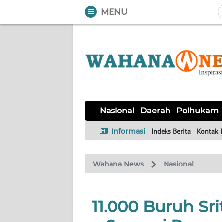
MENU
WAHANA
Tutup
TV
NASIONAL
DAERAH
POLHUKAM
KRIMINAL
EKUIN
SAINS-
KESEHATAN
INTERNASIONAL
Nasional
Daerah
Polhukam
TEKNO
Informasi
Indeks Berita
Kontak 
SERBA-
PENDIDIKAN
OLAHRAGA
OPINI
SERBI
Wahana News
Nasional
EDITORIAL
11.000 Buruh Sri
Informasi