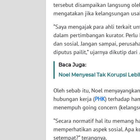
tersebut disampaikan langsung o
mengatakan jika kelangsungan usah
WN
NTT
“Saya mengajak para ahli terkait 
dalam pertimbangan kurator. Perl
WN
dan sosial. Jangan sampai, perusa
KEPRI
diputus pailit,” ujarnya dikutip dari
WN
Baca Juga:
PAPUA
Noel Menyesal Tak Korupsi Leb
WN
Oleh sebab itu, Noel menyayangka
PAPUA
BARAT
hubungan kerja (
PHK
) terhadap ha
menempuh going concern (kelangs
WN
“Secara normatif hal itu memang ha
RIAU
memperhatikan aspek sosial. Apa k
setempat?” terangnya.
WN