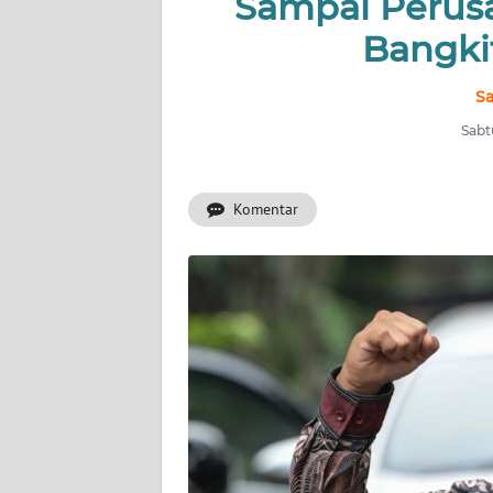
Sampai Perus
INDEKS
BERITA
Bangkit
KONTAK
Sa
KAMI
Sabt
INFO
IKLAN
Komentar
TENTANG
KAMI
PEDOMAN
MEDIA
SIBER
REDAKSI