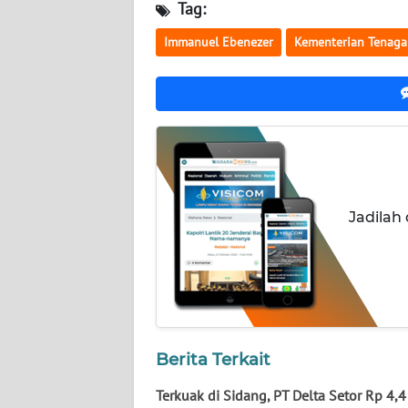
NUSANTARA
Tag:
Immanuel Ebenezer
Kementerian Tenaga
WN
JOGJA
WN
JATIM
WN
BALI
Jadilah
WN
KALBAR
WN
KALTENG
Berita Terkait
WN
Terkuak di Sidang, PT Delta Setor Rp 4,4