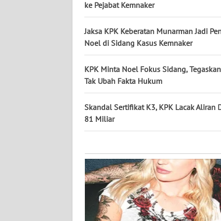
KALTARA
ke Pejabat Kemnaker
WN
Jaksa KPK Keberatan Munarman Jadi Pe
KALSEL
Noel di Sidang Kasus Kemnaker
WN
KPK Minta Noel Fokus Sidang, Tegaskan
KALTIM
Tak Ubah Fakta Hukum
WN
Skandal Sertifikat K3, KPK Lacak Aliran
SULSEL
81 Miliar
WN
GORONTALO
WN
SULUT
WN
MALUKU