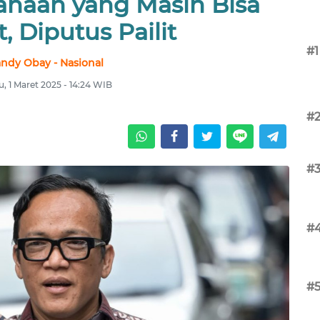
ahaan yang Masih Bisa
, Diputus Pailit
#1
ndy Obay - Nasional
u, 1 Maret 2025 - 14:24 WIB
#
#
#
#