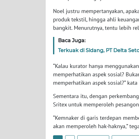
SERAMBI
Noel justru mempertanyakan, apaka
produk tekstil, hingga ahli keuan
WN
bangkit. Menurutnya, tentu lebih re
JAMBI
Baca Juga:
WN
SULTRA
Terkuak di Sidang, PT Delta Set
“Kalau kurator hanya menggunakan
WN
NTB
memperhatikan aspek sosial? Buk
memperhatikan aspek sosial?” kata 
WN
Sementara itu, dengan perkembang
SULTENG
Sritex untuk memperoleh pesangon 
WN
“Kemnaker di garis terdepan memb
SULBAR
akan memperoleh hak-haknya,” tega
WN