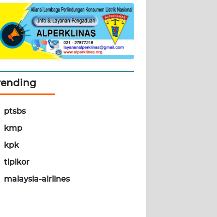
rending
ptsbs
kmp
kpk
tipikor
malaysia-airlines