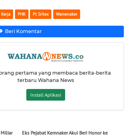
 Kerja
PHK
Pt Sritex
Wamenaker
Beri Komentar
 orang pertama yang membaca berita-berita
terbaru Wahana News
Install Aplikasi
 Miliar
Eks Pejabat Kemnaker Akui Beri Honor ke