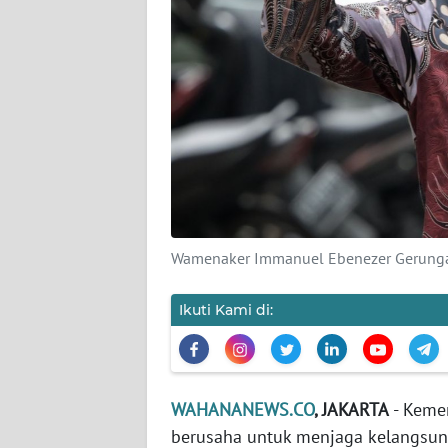
KARIR
DISCLAIMER
Wahana
News
Regional
WN
SUMUT
Wamenaker Immanuel Ebenezer Gerunga
WN
JAKARTA
Ikuti Kami di:
WN
JABAR
WAHANANEWS.CO
, JAKARTA
- Kemen
WN
berusaha untuk menjaga kelangsunga
BANTEN