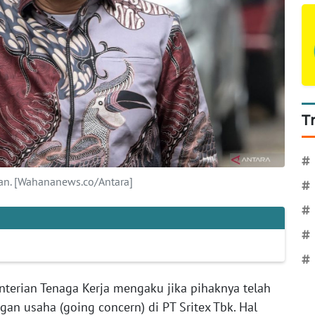
T
#
n. [Wahananews.co/Antara]
#
#
#
#
terian Tenaga Kerja mengaku jika pihaknya telah
n usaha (going concern) di PT Sritex Tbk. Hal