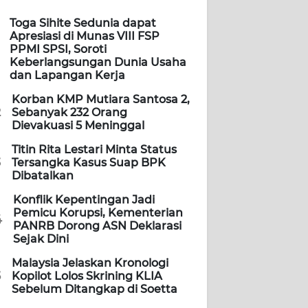
Toga Sihite Sedunia dapat
Apresiasi di Munas VIII FSP
PPMI SPSI, Soroti
Keberlangsungan Dunia Usaha
dan Lapangan Kerja
Korban KMP Mutiara Santosa 2,
2
Sebanyak 232 Orang
Dievakuasi 5 Meninggal
Titin Rita Lestari Minta Status
3
Tersangka Kasus Suap BPK
Dibatalkan
Konflik Kepentingan Jadi
Pemicu Korupsi, Kementerian
4
PANRB Dorong ASN Deklarasi
Sejak Dini
Malaysia Jelaskan Kronologi
5
Kopilot Lolos Skrining KLIA
Sebelum Ditangkap di Soetta