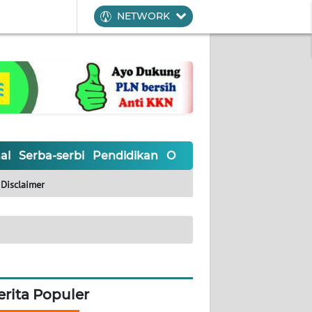
NETWORK
al
Serba-serbi
Pendidikan
Olahraga
Opini
Editoria
Disclaimer
erita Populer