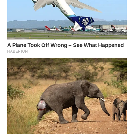
Wahana
Media
Group
WAHANA
NEWS
WAHANA
TANI
WAHANA
ADVOKAT
WAHANA
INFRASTRUKTUR
WAHANA
KONSUMEN