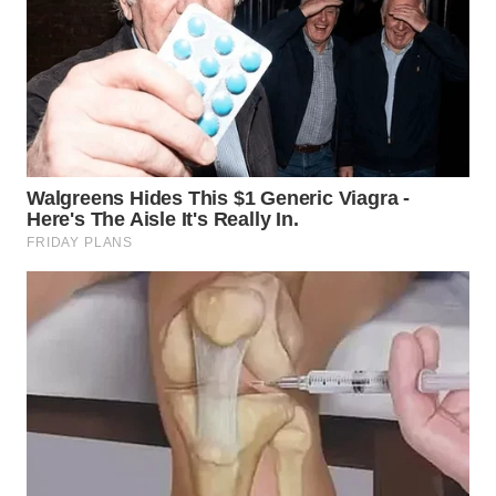
WN
KALTARA
WN
KALSEL
WN
KALTIM
WN
SULSEL
WN
GORONTALO
WN
SULUT