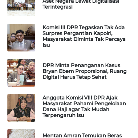
Aset Negara Lewat Digitalisasi
Terintegrasi
WAHANA
SPORT
Komisi III DPR Tegaskan Tak Ada
WAHANA
Surpres Pergantian Kapolri,
UMKM
Masyarakat Diminta Tak Percaya
Isu
WAHANA
SELEB
DPR Minta Penanganan Kasus
Bryan Ebem Proporsional, Ruang
WAHANA
Digital Harus Tetap Sehat
PERSONA
Anggota Komisi VIII DPR Ajak
WAHANA
Masyarakat Pahami Pengelolaan
OTOMOTIF
Dana Haji agar Tak Mudah
Terpengaruh Isu
WAHANA
HEALTH
Mentan Amran Temukan Beras