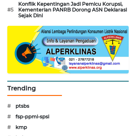
Konflik Kepentingan Jadi Pemicu Korupsi,
PORTAL
#5
Kementerian PANRB Dorong ASN Deklarasi
KONSUMEN
Sejak Dini
FORWAMKI
ALPERKLINAS
FORJASIDA
TAMBANG
NEWS
Trending
SITUNGIR
NEWS
#
ptsbs
#
fsp-ppmi-spsi
SIDIKALANG
#
kmp
NEWS