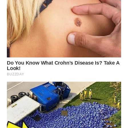
WN
BOGOR
WN
DEPOK
WN
TAPANULI
UTARA
WN
SAMOSIR
WN
PADANG
LAWAS