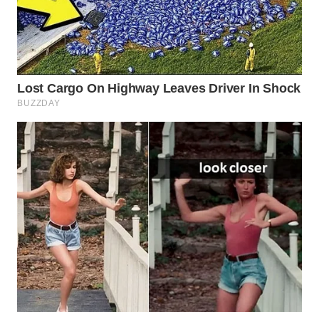
WN
SUMEDANG
WN
CIANJUR
WN
KEPULAUAN
SERIBU
WN
TANGERANG
WN
BINJAI
WN
CIREBON