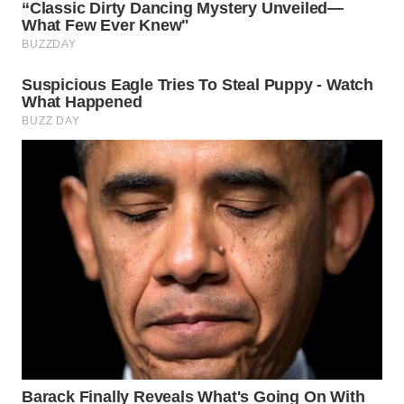
WN
INDRAMAYU
WN
KUNINGAN
WN
MAJALENGKA
WN
SUBANG
WN
SUKABUMI
WN
PURWAKARTA