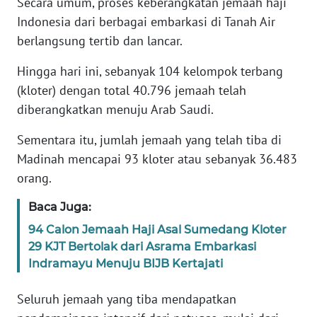
Secara umum, proses keberangkatan jemaah haji
Indonesia dari berbagai embarkasi di Tanah Air
KARIR
berlangsung tertib dan lancar.
Hingga hari ini, sebanyak 104 kelompok terbang
DISCLAIMER
(kloter) dengan total 40.796 jemaah telah
Wahana
diberangkatkan menuju Arab Saudi.
News
Regional
Sementara itu, jumlah jemaah yang telah tiba di
Madinah mencapai 93 kloter atau sebanyak 36.483
WN
orang.
SUMUT
Baca Juga:
WN
94 Calon Jemaah Haji Asal Sumedang Kloter
JAKARTA
29 KJT Bertolak dari Asrama Embarkasi
Indramayu Menuju BIJB Kertajati
WN
JABAR
Seluruh jemaah yang tiba mendapatkan