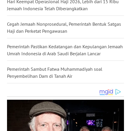
Hari Keempat Operasional Haji 2026, Lebih dari 15 Ribu
WN
Jemaah Indonesia Telah Diberangkatkan
NUSANTARA
Cegah Jemaah Nonprosedural, Pemerintah Bentuk Satgas
WN
Haji dan Perketat Pengawasan
JOGJA
Pemerintah Pastikan Kedatangan dan Kepulangan Jemaah
WN
Umrah Indonesia di Arab Saudi Berjalan Lancar
JATIM
Pemerintah Sambut Fatwa Muhammadiyah soal
WN
Penyembelihan Dam di Tanah Air
BALI
WN
KALBAR
WN
KALTENG