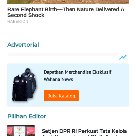
WAHANA
LISTRIK
WAHANA
TRAVEL
Advertorial
WAHANA
TV
Dapatkan Merchandise Eksklusif
WAHANANEWS
Wahana News
ID
Buka Katalog
WAHANANEWS
CO ID
Pilihan Editor
WAHANANEWS
NET
Setjen DPR RI Perkuat Tata Kelola