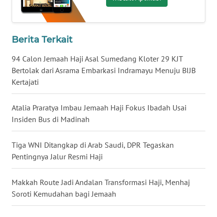
WN
BABEL
Berita Terkait
WN
94 Calon Jemaah Haji Asal Sumedang Kloter 29 KJT
SUMBAR
Bertolak dari Asrama Embarkasi Indramayu Menuju BIJB
Kertajati
WN
SUMSEL
Atalia Praratya Imbau Jemaah Haji Fokus Ibadah Usai
Insiden Bus di Madinah
WN
BENGKULU
Tiga WNI Ditangkap di Arab Saudi, DPR Tegaskan
Pentingnya Jalur Resmi Haji
WN
LAMPUNG
Makkah Route Jadi Andalan Transformasi Haji, Menhaj
WN
Soroti Kemudahan bagi Jemaah
JATENG