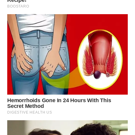
WN
TAPANULI
SELATAN
WN
TANJUNG
LESUNG
WN
KARO
WN
SIMALUNGUN
WN
LABUHANBATU
WN