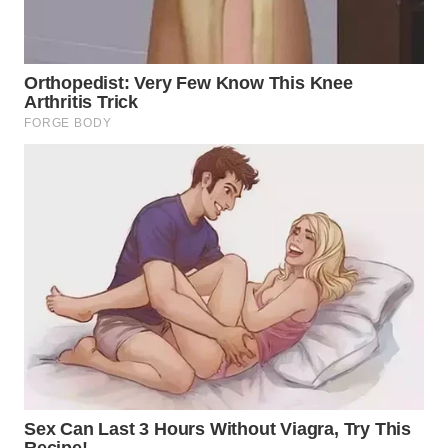
WN
MALUKU
WN
MALUT
WN
DAIRI
WN
DANAU
TOBA
WN
NIAS
WN
LANGKAT