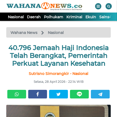
Nasional
Daerah
Polhukam
Kriminal
Ekuin
Sains-Te
WAHANA
Tutup
TV
Wahana News
Nasional
NASIONAL
40.796 Jemaah Haji Indonesia
Telah Berangkat, Pemerintah
DAERAH
Perkuat Layanan Kesehatan
Sutrisno Simorangkir - Nasional
POLHUKAM
Selasa, 28 April 2026 - 22:14 WIB
KRIMINAL
EKUIN