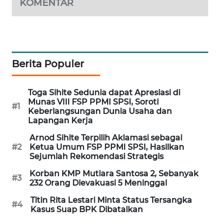
KOMENTAR
MAWAKA
ID
MARTABAT
Berita Populer
NET
PLN
Toga Sihite Sedunia dapat Apresiasi di
WATCH
Munas VIII FSP PPMI SPSI, Soroti
#1
Keberlangsungan Dunia Usaha dan
Lapangan Kerja
MKLI
Arnod Sihite Terpilih Aklamasi sebagai
#2
Ketua Umum FSP PPMI SPSI, Hasilkan
LPKKI
Sejumlah Rekomendasi Strategis
Korban KMP Mutiara Santosa 2, Sebanyak
LKKI
#3
232 Orang Dievakuasi 5 Meninggal
Titin Rita Lestari Minta Status Tersangka
KOPEKLIN
#4
Kasus Suap BPK Dibatalkan