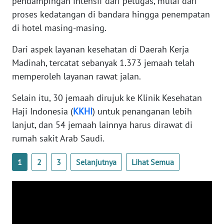
pendampingan intensif dari petugas, mulai dari
WN
proses kedatangan di bandara hingga penempatan
BANTEN
di hotel masing-masing.
WN
Dari aspek layanan kesehatan di Daerah Kerja
NTT
Madinah, tercatat sebanyak 1.373 jemaah telah
memperoleh layanan rawat jalan.
WN
KEPRI
Selain itu, 30 jemaah dirujuk ke Klinik Kesehatan
Haji Indonesia (
KKHI
) untuk penanganan lebih
WN
lanjut, dan 54 jemaah lainnya harus dirawat di
PAPUA
rumah sakit Arab Saudi.
WN
1
2
3
Selanjutnya
Lihat Semua
PAPUA
BARAT
WN
RIAU