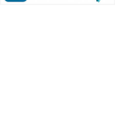
WAHANA MEDIA GROUP
|
|
|
WAHANA NEWS co
WAHANA TANI
WAHANA ADVOKAT
|
|
WAHANA INFRASTRUKTUR
WAHANA KONSUMEN
|
|
|
WAHANA LISTRIK
WAHANA TRAVEL
WAHANA TV
|
|
|
WAHANANEWS id
WAHANANEWS CO ID
WAHANANEWS NET
|
|
|
WAHANA SPORT ID
Wahana UMKM
Wahana Seleb
|
|
|
Wahana Persona
Wahana Otomotif
Wahana Health
|
Wahana Desa Wisata
Lapak Wahana