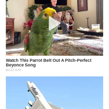
WN
NATUNA
WN
BINTAN
WN
MANDALIKA
WN
LIKUPANG
WN
LABUANBAJO
WN
BORNEO