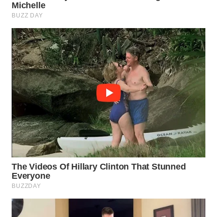
WN
PRIANGAN
TIMUR
WN
SEMARANG
WN
SOLO
WN
BOROBUDUR
WN
MADURA
WN
SURABAYA