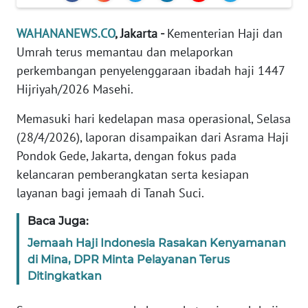
Informasi
WAHANANEWS.CO
, Jakarta -
Kementerian Haji dan
INDEKS
BERITA
Umrah terus memantau dan melaporkan
perkembangan penyelenggaraan ibadah haji 1447
KONTAK
Hijriyah/2026 Masehi.
KAMI
Memasuki hari kedelapan masa operasional, Selasa
(28/4/2026), laporan disampaikan dari Asrama Haji
INFO
IKLAN
Pondok Gede, Jakarta, dengan fokus pada
kelancaran pemberangkatan serta kesiapan
TENTANG
layanan bagi jemaah di Tanah Suci.
KAMI
Baca Juga:
PEDOMAN
Jemaah Haji Indonesia Rasakan Kenyamanan
MEDIA
di Mina, DPR Minta Pelayanan Terus
SIBER
Ditingkatkan
REDAKSI