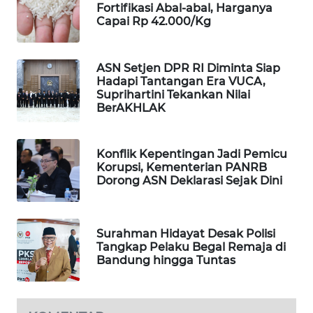
Fortifikasi Abal-abal, Harganya
WAHANA
Capai Rp 42.000/Kg
DESA
WISATA
ASN Setjen DPR RI Diminta Siap
Hadapi Tantangan Era VUCA,
LAPAK
Suprihartini Tekankan Nilai
WAHANA
BerAKHLAK
Wahana
Network
Konflik Kepentingan Jadi Pemicu
Korupsi, Kementerian PANRB
Dorong ASN Deklarasi Sejak Dini
KONSUMEN
LISTRIK
MASYARAKAT
Surahman Hidayat Desak Polisi
Tangkap Pelaku Begal Remaja di
KELISTRIKAN
Bandung hingga Tuntas
WALINKI
ID