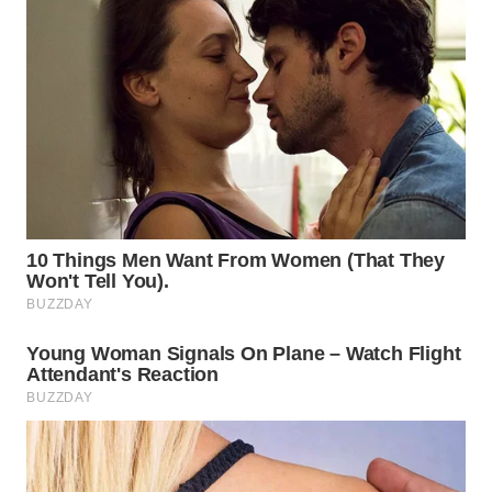
TAPANULI
TENGAH
WN DELI
SERDANG
WN
TEBING
TINGGI
WN
PAKPAK
WN
KARAWANG
WN
BEKASI