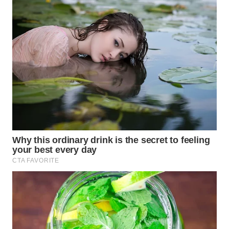
WN
MALUKU
WN
MALUT
WN
DAIRI
WN
DANAU
TOBA
WN
NIAS
WN
LANGKAT