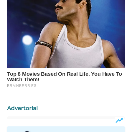
WAHANA
SPORT
WAHANA
UMKM
WAHANA
SELEB
WAHANA
PERSONA
WAHANA
OTOMOTIF
Advertorial
WAHANA
HEALTH