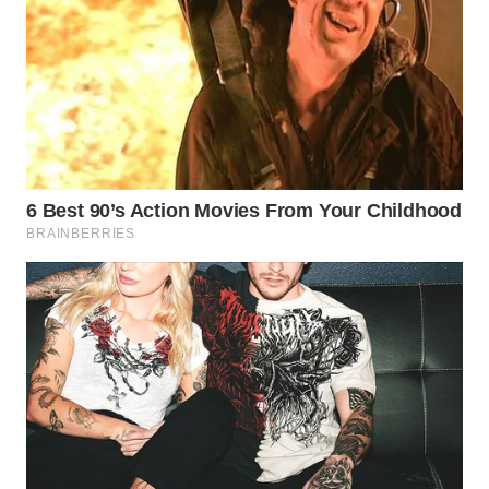
WN
SUMEDANG
WN
CIANJUR
WN
KEPULAUAN
SERIBU
WN
TANGERANG
WN
BINJAI
WN
CIREBON