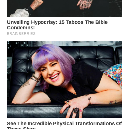
WN
INDRAMAYU
WN
KUNINGAN
WN
MAJALENGKA
WN
SUBANG
WN
SUKABUMI
WN
PURWAKARTA