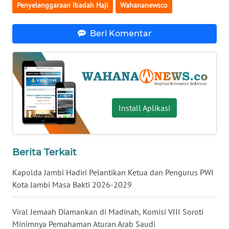
Penyelenggaraan Ibadah Haji
Wahananewsco
WN
BABEL
Beri Komentar
WN
SUMBAR
WN
SUMSEL
Install Aplikasi
WN
BENGKULU
Berita Terkait
WN
Kapolda Jambi Hadiri Pelantikan Ketua dan Pengurus PWI
LAMPUNG
Kota Jambi Masa Bakti 2026-2029
WN
Viral Jemaah Diamankan di Madinah, Komisi VIII Soroti
JATENG
Minimnya Pemahaman Aturan Arab Saudi