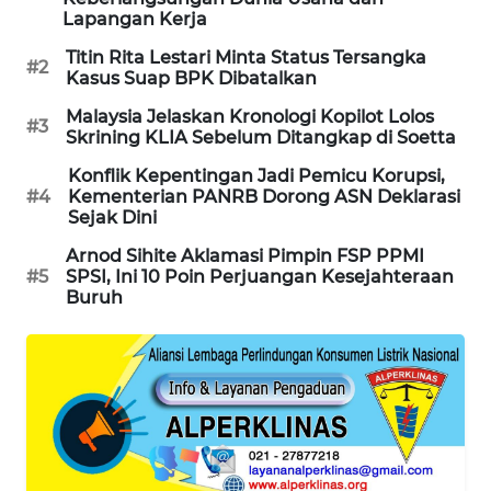
Lapangan Kerja
SIBARAGAS
NEWS
Titin Rita Lestari Minta Status Tersangka
#2
Kasus Suap BPK Dibatalkan
METRO
Malaysia Jelaskan Kronologi Kopilot Lolos
#3
SIANTAR
Skrining KLIA Sebelum Ditangkap di Soetta
NEWS
Konflik Kepentingan Jadi Pemicu Korupsi,
#4
Kementerian PANRB Dorong ASN Deklarasi
METRO
Sejak Dini
MEDAN
Arnod Sihite Aklamasi Pimpin FSP PPMI
NEWS
#5
SPSI, Ini 10 Poin Perjuangan Kesejahteraan
Buruh
METRO
JAKARTA
NEWS
KRT
NEWS