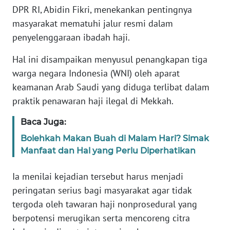
Informasi
DPR RI, Abidin Fikri, menekankan pentingnya
masyarakat mematuhi jalur resmi dalam
INDEKS
penyelenggaraan ibadah haji.
BERITA
Hal ini disampaikan menyusul penangkapan tiga
KONTAK
warga negara Indonesia (WNI) oleh aparat
KAMI
keamanan Arab Saudi yang diduga terlibat dalam
praktik penawaran haji ilegal di Mekkah.
INFO
IKLAN
Baca Juga:
Bolehkah Makan Buah di Malam Hari? Simak
TENTANG
Manfaat dan Hal yang Perlu Diperhatikan
KAMI
Ia menilai kejadian tersebut harus menjadi
PEDOMAN
MEDIA
peringatan serius bagi masyarakat agar tidak
SIBER
tergoda oleh tawaran haji nonprosedural yang
berpotensi merugikan serta mencoreng citra
REDAKSI