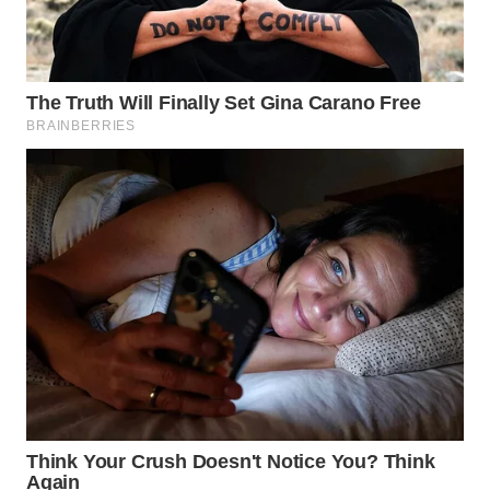
WN
MALUKU
WN
MALUT
WN
DAIRI
WN
DANAU
TOBA
WN
NIAS
WN
LANGKAT