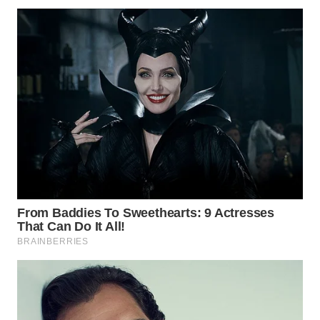
WN
BOGOR
WN
DEPOK
WN
TAPANULI
UTARA
WN
SAMOSIR
WN
PADANG
LAWAS