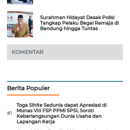
WAHANA
DESA
Surahman Hidayat Desak Polisi
WISATA
Tangkap Pelaku Begal Remaja di
Bandung hingga Tuntas
LAPAK
WAHANA
KOMENTAR
Wahana
Network
KONSUMEN
LISTRIK
Berita Populer
MASYARAKAT
KELISTRIKAN
Toga Sihite Sedunia dapat Apresiasi di
Munas VIII FSP PPMI SPSI, Soroti
#1
Keberlangsungan Dunia Usaha dan
WALINKI
Lapangan Kerja
ID