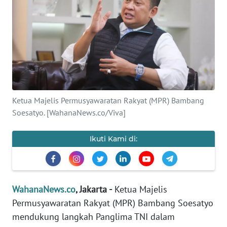
SAINS-TEKNO
KESEHATAN
INTERNASIONAL
SERBA-SERBI
Ketua Majelis Permusyawaratan Rakyat (MPR) Bambang
Soesatyo. [WahanaNews.co/Viva]
PENDIDIKAN
Ikuti Kami di:
OLAHRAGA
OPINI
WahanaNews.co
, Jakarta -
Ketua Majelis
Permusyawaratan Rakyat (MPR) Bambang Soesatyo
EDITORIAL
mendukung langkah Panglima TNI dalam