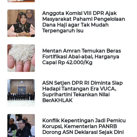
WAHANA
Anggota Komisi VIII DPR Ajak
SPORT
Masyarakat Pahami Pengelolaan
Dana Haji agar Tak Mudah
WAHANA
Terpengaruh Isu
UMKM
Mentan Amran Temukan Beras
WAHANA
Fortifikasi Abal-abal, Harganya
SELEB
Capai Rp 42.000/Kg
WAHANA
PERSONA
ASN Setjen DPR RI Diminta Siap
Hadapi Tantangan Era VUCA,
Suprihartini Tekankan Nilai
WAHANA
BerAKHLAK
OTOMOTIF
Konflik Kepentingan Jadi Pemicu
WAHANA
Korupsi, Kementerian PANRB
HEALTH
Dorong ASN Deklarasi Sejak Dini