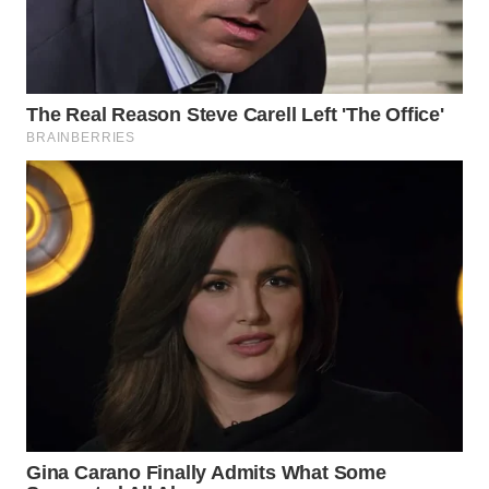
WN
INDRAMAYU
WN
KUNINGAN
WN
MAJALENGKA
WN
SUBANG
WN
SUKABUMI
WN
PURWAKARTA