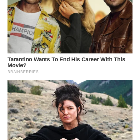
WN
KALTARA
WN
KALSEL
WN
KALTIM
WN
SULSEL
WN
GORONTALO
WN
SULUT