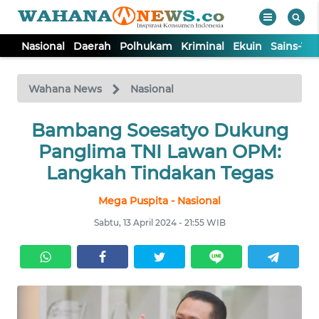
Nasional
Daerah
Polhukam
Kriminal
Ekuin
Sains-Te
WAHANA
Tutup
TV
Wahana News
Nasional
NASIONAL
Bambang Soesatyo Dukung
Panglima TNI Lawan OPM:
DAERAH
Langkah Tindakan Tegas
Mega Puspita - Nasional
POLHUKAM
Sabtu, 13 April 2024 - 21:55 WIB
KRIMINAL
EKUIN