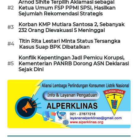
Arnod Sihite Terpilih Aklamasi sebagai
#2
Ketua Umum FSP PPMI SPSI, Hasilkan
MAWAKA
Sejumlah Rekomendasi Strategis
ID
Korban KMP Mutiara Santosa 2, Sebanyak
#3
232 Orang Dievakuasi 5 Meninggal
MARTABAT
NET
Titin Rita Lestari Minta Status Tersangka
#4
Kasus Suap BPK Dibatalkan
PLN
Konflik Kepentingan Jadi Pemicu Korupsi,
WATCH
#5
Kementerian PANRB Dorong ASN Deklarasi
Sejak Dini
MKLI
LPKKI
LKKI
KOPEKLIN