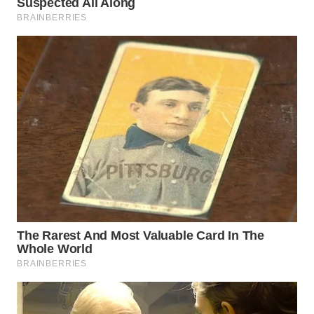
WN
PRIANGAN
TIMUR
WN
SEMARANG
WN
SOLO
WN
BOROBUDUR
WN
MADURA
WN
SURABAYA