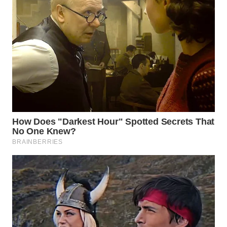
WN
NATUNA
WN
BINTAN
WN
MANDALIKA
WN
LIKUPANG
WN
LABUANBAJO
WN
BORNEO