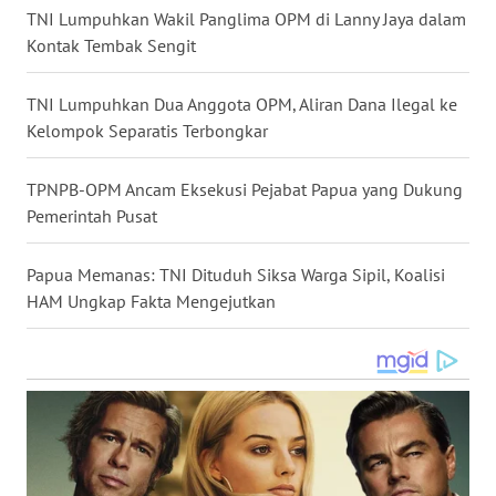
TNI Lumpuhkan Wakil Panglima OPM di Lanny Jaya dalam
WN
Kontak Tembak Sengit
NUSANTARA
TNI Lumpuhkan Dua Anggota OPM, Aliran Dana Ilegal ke
WN
Kelompok Separatis Terbongkar
JOGJA
TPNPB-OPM Ancam Eksekusi Pejabat Papua yang Dukung
WN
Pemerintah Pusat
JATIM
Papua Memanas: TNI Dituduh Siksa Warga Sipil, Koalisi
WN
BALI
HAM Ungkap Fakta Mengejutkan
WN
KALBAR
WN
KALTENG