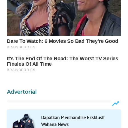
Wahana
Media
Group
WAHANA
NEWS
WAHANA
TANI
WAHANA
ADVOKAT
Advertorial
WAHANA
INFRASTRUKTUR
WAHANA
Dapatkan Merchandise Eksklusif
KONSUMEN
Wahana News