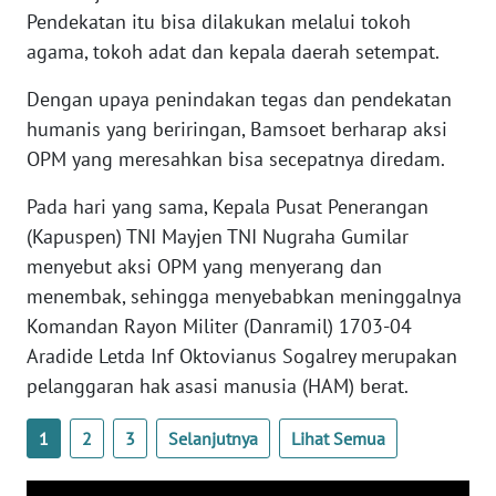
WN
Pendekatan itu bisa dilakukan melalui tokoh
BANTEN
agama, tokoh adat dan kepala daerah setempat.
Dengan upaya penindakan tegas dan pendekatan
WN
NTT
humanis yang beriringan, Bamsoet berharap aksi
OPM yang meresahkan bisa secepatnya diredam.
WN
Pada hari yang sama, Kepala Pusat Penerangan
KEPRI
(Kapuspen) TNI Mayjen TNI Nugraha Gumilar
WN
menyebut aksi OPM yang menyerang dan
PAPUA
menembak, sehingga menyebabkan meninggalnya
Komandan Rayon Militer (Danramil) 1703-04
WN
Aradide Letda Inf Oktovianus Sogalrey merupakan
PAPUA
pelanggaran hak asasi manusia (HAM) berat.
BARAT
1
2
3
Selanjutnya
Lihat Semua
WN
RIAU