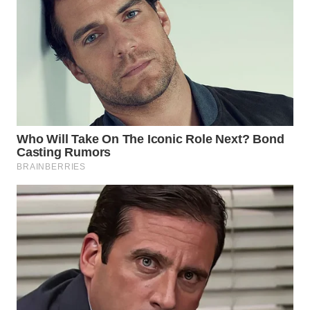
WN
SUMEDANG
WN
CIANJUR
WN
KEPULAUAN
SERIBU
WN
TANGERANG
WN
BINJAI
WN
CIREBON