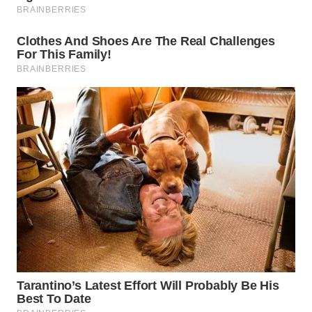
WN
TAPANULI
SELATAN
WN
TANJUNG
LESUNG
WN
KARO
WN
SIMALUNGUN
WN
LABUHANBATU
WN