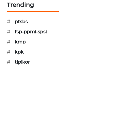
Trending
PORTAL
KONSUMEN
#
ptsbs
FORWAMKI
#
fsp-ppmi-spsi
#
kmp
ALPERKLINAS
#
kpk
FORJASIDA
#
tipikor
TAMBANG
NEWS
SITUNGIR
NEWS
SIDIKALANG
NEWS