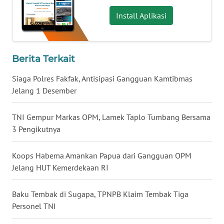
WN
Install Aplikasi
BABEL
WN
Berita Terkait
SUMBAR
Siaga Polres Fakfak, Antisipasi Gangguan Kamtibmas
WN
Jelang 1 Desember
SUMSEL
TNI Gempur Markas OPM, Lamek Taplo Tumbang Bersama
WN
3 Pengikutnya
BENGKULU
Koops Habema Amankan Papua dari Gangguan OPM
WN
Jelang HUT Kemerdekaan RI
LAMPUNG
Baku Tembak di Sugapa, TPNPB Klaim Tembak Tiga
WN
Personel TNI
JATENG