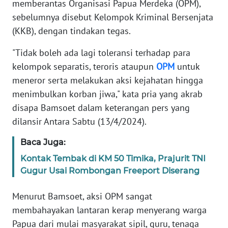
memberantas Organisasi Papua Merdeka (OPM),
Informasi
sebelumnya disebut Kelompok Kriminal Bersenjata
INDEKS
(KKB), dengan tindakan tegas.
BERITA
"Tidak boleh ada lagi toleransi terhadap para
KONTAK
kelompok separatis, teroris ataupun
OPM
untuk
KAMI
meneror serta melakukan aksi kejahatan hingga
menimbulkan korban jiwa," kata pria yang akrab
INFO
disapa Bamsoet dalam keterangan pers yang
IKLAN
dilansir Antara Sabtu (13/4/2024).
TENTANG
Baca Juga:
KAMI
Kontak Tembak di KM 50 Timika, Prajurit TNI
Gugur Usai Rombongan Freeport Diserang
PEDOMAN
MEDIA
Menurut Bamsoet, aksi OPM sangat
SIBER
membahayakan lantaran kerap menyerang warga
Papua dari mulai masyarakat sipil, guru, tenaga
REDAKSI