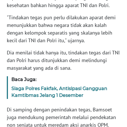
kesehatan bahkan hingga aparat TNI dan Polri.
KARIR
"Tindakan tegas pun perlu dilakukan aparat demi
menunjukkan bahwa negara tidak akan kalah
DISCLAIMER
dengan kelompok separatis yang skalanya lebih
kecil dari TNI dan Polri itu," ujarnya.
Wahana
News
Dia menilai tidak hanya itu, tindakan tegas dari TNI
Regional
dan Polri harus ditunjukkan demi melindungi
masyarakat yang ada di sana.
WN
SUMUT
Baca Juga:
Siaga Polres Fakfak, Antisipasi Gangguan
WN
Kamtibmas Jelang 1 Desember
JAKARTA
Di samping dengan penindakan tegas, Bamsoet
WN
JABAR
juga mendukung pemerintah melalui pendekatan
non senjata untuk meredam aksi anarkis OPM.