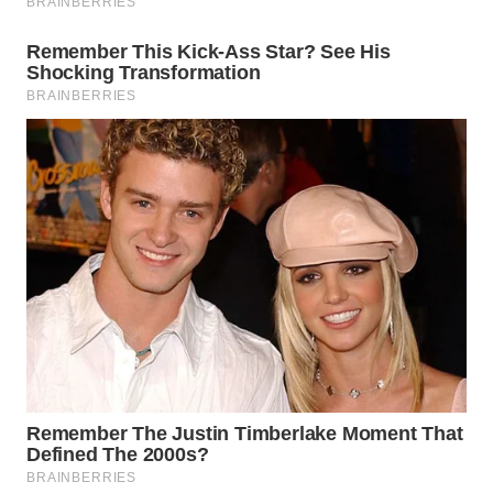
TAPANULI
TENGAH
WN DELI
SERDANG
WN
TEBING
TINGGI
WN
PAKPAK
WN
KARAWANG
WN
BEKASI