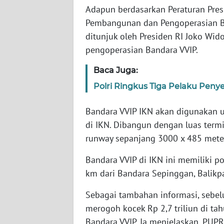
SERAMBI
Adapun berdasarkan Peraturan Pre
Pembangunan dan Pengoperasian B
WN
ditunjuk oleh Presiden RI Joko W
JAMBI
pengoperasian Bandara VVIP.
Baca Juga:
WN
SULTRA
Polri Ringkus Tiga Pelaku Pen
WN
Bandara VVIP IKN akan digunakan 
NTB
di IKN. Dibangun dengan luas term
runway sepanjang 3000 x 485 mete
WN
SULTENG
Bandara VVIP di IKN ini memiliki pos
km dari Bandara Sepinggan, Balikp
WN
SULBAR
Sebagai tambahan informasi, sebe
merogoh kocek Rp 2,7 triliun di 
WN
Bandara VVIP. Ia menjelaskan, PU