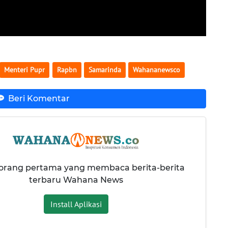
Menteri Pupr
Rapbn
Samarinda
Wahananewsco
Beri Komentar
 orang pertama yang membaca berita-berita
terbaru Wahana News
Install Aplikasi