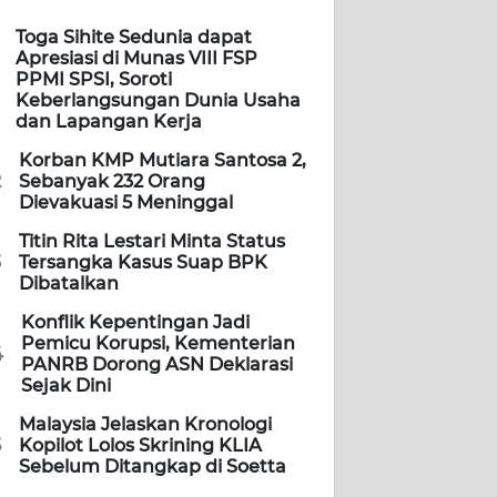
Toga Sihite Sedunia dapat
Apresiasi di Munas VIII FSP
PPMI SPSI, Soroti
Keberlangsungan Dunia Usaha
dan Lapangan Kerja
Korban KMP Mutiara Santosa 2,
2
Sebanyak 232 Orang
Dievakuasi 5 Meninggal
Titin Rita Lestari Minta Status
3
Tersangka Kasus Suap BPK
Dibatalkan
Konflik Kepentingan Jadi
Pemicu Korupsi, Kementerian
4
PANRB Dorong ASN Deklarasi
Sejak Dini
Malaysia Jelaskan Kronologi
5
Kopilot Lolos Skrining KLIA
Sebelum Ditangkap di Soetta