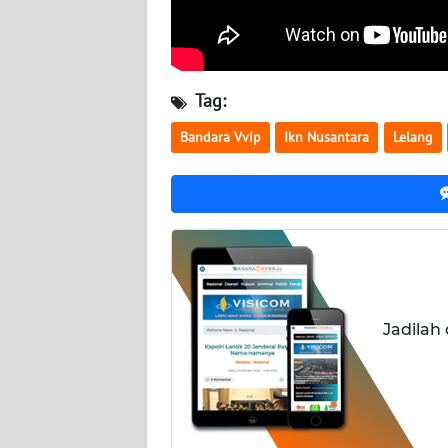
NUSANTARA
WN
JOGJA
Tag:
WN
Bandara Vvip
Ikn Nusantara
Lelang
JATIM
WN
BALI
WN
KALBAR
Jadilah
WN
KALTENG
WN