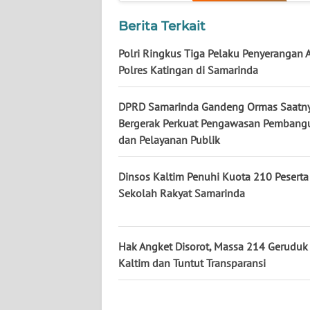
KALTARA
Berita Terkait
WN
KALSEL
Polri Ringkus Tiga Pelaku Penyerangan 
Polres Katingan di Samarinda
WN
KALTIM
DPRD Samarinda Gandeng Ormas Saatn
Bergerak Perkuat Pengawasan Pembang
dan Pelayanan Publik
WN
SULSEL
Dinsos Kaltim Penuhi Kuota 210 Peserta
WN
Sekolah Rakyat Samarinda
GORONTALO
WN
Hak Angket Disorot, Massa 214 Gerudu
SULUT
Kaltim dan Tuntut Transparansi
WN
MALUKU