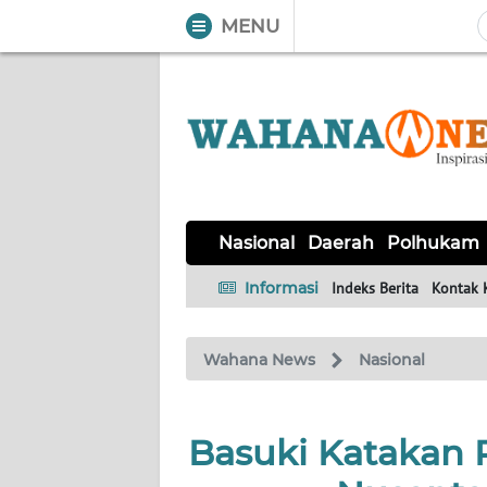
MENU
WAHANA
Tutup
TV
NASIONAL
DAERAH
POLHUKAM
KRIMINAL
EKUIN
SAINS-
KESEHATAN
INTERNASIONAL
Nasional
Daerah
Polhukam
TEKNO
Informasi
Indeks Berita
Kontak 
SERBA-
PENDIDIKAN
OLAHRAGA
OPINI
SERBI
Wahana News
Nasional
EDITORIAL
Basuki Katakan 
Informasi