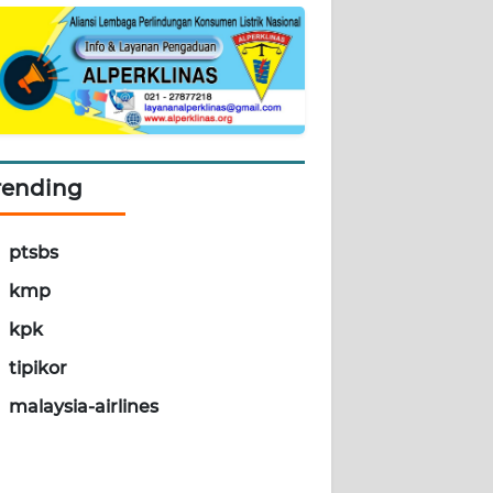
rending
ptsbs
kmp
kpk
tipikor
malaysia-airlines