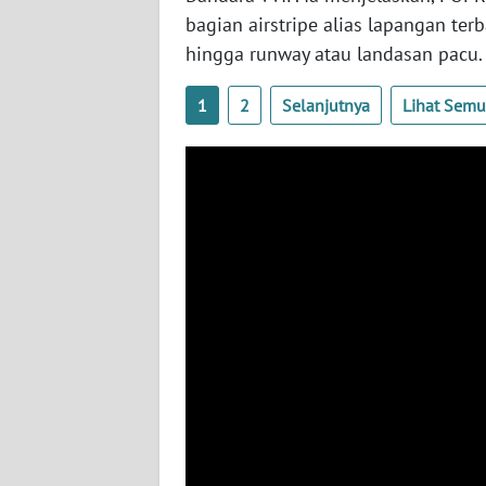
BABEL
bagian airstripe alias lapangan te
hingga runway atau landasan pacu.
WN
SUMBAR
1
2
Selanjutnya
Lihat Sem
WN
SUMSEL
WN
BENGKULU
WN
LAMPUNG
WN
JATENG
WN