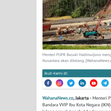
KARIR
DISCLAIMER
Wahana
News
Regional
WN
Menteri PUPR Basuki Hadimuljono meng
SUMUT
Nusantara akan dilelang. [WahanaNews
WN
Ikuti Kami di:
JAKARTA
WN
JABAR
WahanaNews.co
, Jakarta -
Menteri 
Bandara VVIP Ibu Kota Negara (IKN)
WN
BANTEN