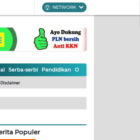
NETWORK
al
Serba-serbi
Pendidikan
Olahraga
Opini
Editoria
Disclaimer
erita Populer