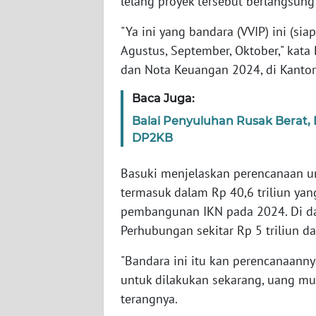
lelang proyek tersebut berlangsung
"Ya ini yang bandara (VVIP) ini (sia
WN
Agustus, September, Oktober," kata 
NTT
dan Nota Keuangan 2024, di Kantor 
WN
Baca Juga:
KEPRI
Balai Penyuluhan Rusak Berat
DP2KB
WN
PAPUA
Basuki menjelaskan perencanaan un
termasuk dalam Rp 40,6 triliun ya
WN
PAPUA
pembangunan IKN pada 2024. Di da
BARAT
Perhubungan sekitar Rp 5 triliun d
WN
"Bandara ini itu kan perencanaanny
RIAU
untuk dilakukan sekarang, uang mu
terangnya.
WN