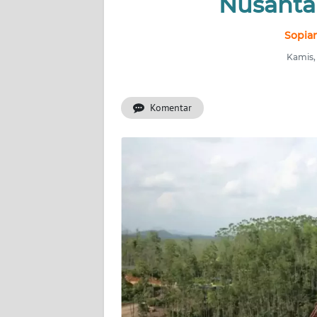
Nusanta
INDEKS
BERITA
Sopian
Kamis,
KONTAK
KAMI
Komentar
INFO
IKLAN
TENTANG
KAMI
PEDOMAN
MEDIA
SIBER
REDAKSI