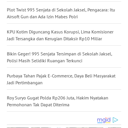
WN
Plot Twist 995 Senjata di Sekolah Jaksel, Pengacara: Itu
NUSANTARA
Airsoft Gun dan Ada Izin Mabes Polri
WN
KPU Kotim Diguncang Kasus Korupsi, Lima Komisioner
JOGJA
Jadi Tersangka dan Kerugian Ditaksir Rp10 Miliar
WN
Bikin Geger! 995 Senjata Tersimpan di Sekolah Jaksel,
JATIM
Polisi Masih Selidiki Ruangan Terkunci
WN
Purbaya Tahan Pajak E-Commerce, Daya Beli Masyarakat
BALI
Jadi Pertimbangan
WN
Roy Suryo Gugat Polda Rp206 Juta, Hakim Nyatakan
KALBAR
Permohonan Tak Dapat Diterima
WN
KALTENG