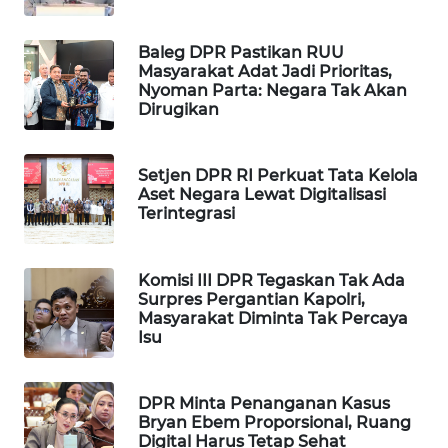
WAHANA
DESA
Baleg DPR Pastikan RUU
WISATA
Masyarakat Adat Jadi Prioritas,
Nyoman Parta: Negara Tak Akan
Dirugikan
LAPAK
WAHANA
Setjen DPR RI Perkuat Tata Kelola
Wahana
Aset Negara Lewat Digitalisasi
Network
Terintegrasi
KONSUMEN
Komisi III DPR Tegaskan Tak Ada
LISTRIK
Surpres Pergantian Kapolri,
Masyarakat Diminta Tak Percaya
MASYARAKAT
Isu
KELISTRIKAN
DPR Minta Penanganan Kasus
WALINKI
Bryan Ebem Proporsional, Ruang
ID
Digital Harus Tetap Sehat