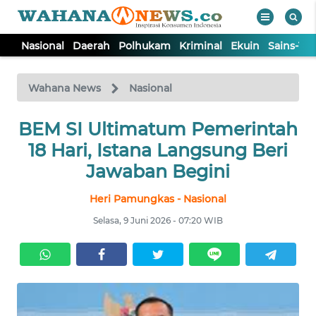
Nasional
Daerah
Polhukam
Kriminal
Ekuin
Sains-Te
WAHANA
Tutup
TV
Wahana News
Nasional
BEM SI Ultimatum Pemerintah
NASIONAL
18 Hari, Istana Langsung Beri
DAERAH
Jawaban Begini
Heri Pamungkas - Nasional
POLHUKAM
Selasa, 9 Juni 2026 - 07:20 WIB
KRIMINAL
EKUIN