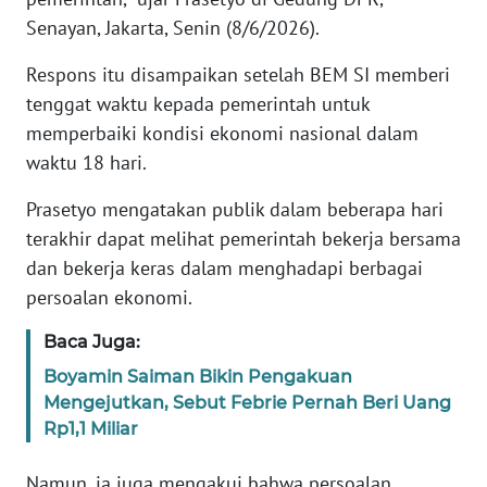
Senayan, Jakarta, Senin (8/6/2026).
KARIR
Respons itu disampaikan setelah BEM SI memberi
tenggat waktu kepada pemerintah untuk
DISCLAIMER
memperbaiki kondisi ekonomi nasional dalam
waktu 18 hari.
Wahana
News
Regional
Prasetyo mengatakan publik dalam beberapa hari
terakhir dapat melihat pemerintah bekerja bersama
WN
dan bekerja keras dalam menghadapi berbagai
SUMUT
persoalan ekonomi.
Baca Juga:
WN
JAKARTA
Boyamin Saiman Bikin Pengakuan
Mengejutkan, Sebut Febrie Pernah Beri Uang
WN
Rp1,1 Miliar
JABAR
Namun, ia juga mengakui bahwa persoalan