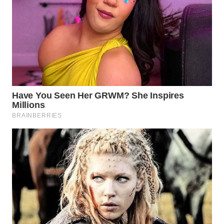
Wahana
Media
Group
WAHANA
NEWS
WAHANA
TANI
WAHANA
ADVOKAT
WAHANA
INFRASTRUKTUR
WAHANA
KONSUMEN