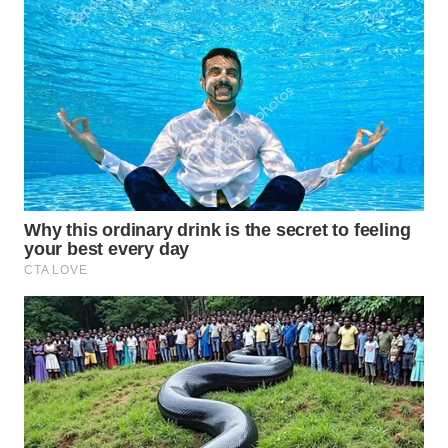
WN
SUMEDANG
WN
CIANJUR
WN
KEPULAUAN
SERIBU
WN
TANGERANG
WN
BINJAI
WN
CIREBON