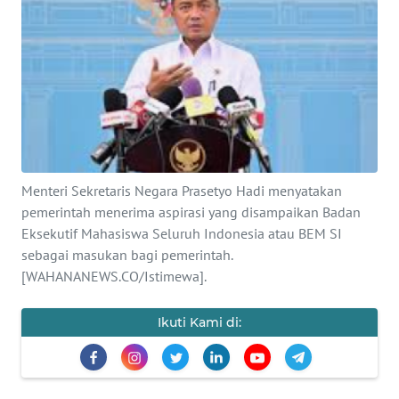
SAINS-TEKNO
KESEHATAN
INTERNASIONAL
SERBA-SERBI
Menteri Sekretaris Negara Prasetyo Hadi menyatakan
PENDIDIKAN
pemerintah menerima aspirasi yang disampaikan Badan
Eksekutif Mahasiswa Seluruh Indonesia atau BEM SI
sebagai masukan bagi pemerintah.
OLAHRAGA
[WAHANANEWS.CO/Istimewa].
OPINI
Ikuti Kami di:
EDITORIAL