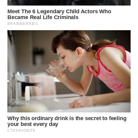
WN
PRIANGAN
TIMUR
WN
SEMARANG
WN
SOLO
WN
BOROBUDUR
WN
MADURA
WN
SURABAYA