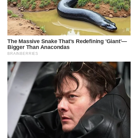
WN
INDRAMAYU
WN
KUNINGAN
WN
MAJALENGKA
WN
SUBANG
WN
SUKABUMI
WN
PURWAKARTA