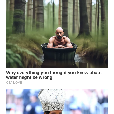
WN
KALTARA
WN
KALSEL
WN
KALTIM
WN
SULSEL
WN
GORONTALO
WN
SULUT