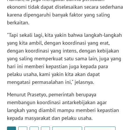
WN
ekonomi tidak dapat diselesaikan secara sederhana
BANTEN
karena dipengaruhi banyak faktor yang saling
berkaitan.
WN
NTT
"Tapi sekali lagi, kita yakin bahwa langkah-langkah
yang kita ambil, dengan koordinasi yang erat,
WN
dengan koordinasi yang intens, dengan kebijakan
KEPRI
yang saling memperkuat satu sama lain, juga yang
hari ini memberi kepastian juga kepada para
WN
pelaku usaha, kami yakin kita akan dapat
PAPUA
mengatasi permasalahan ini," jelasnya.
WN
Menurut Prasetyo, pemerintah berupaya
PAPUA
membangun koordinasi antarkebijakan agar
BARAT
langkah yang diambil mampu memberi kepastian
kepada masyarakat dan pelaku usaha.
WN
RIAU