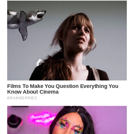
WN
NATUNA
WN
BINTAN
WN
MANDALIKA
WN
LIKUPANG
WN
LABUANBAJO
WN
BORNEO