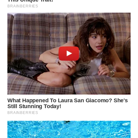
WN
BOGOR
WN
DEPOK
WN
TAPANULI
UTARA
WN
SAMOSIR
WN
PADANG
LAWAS