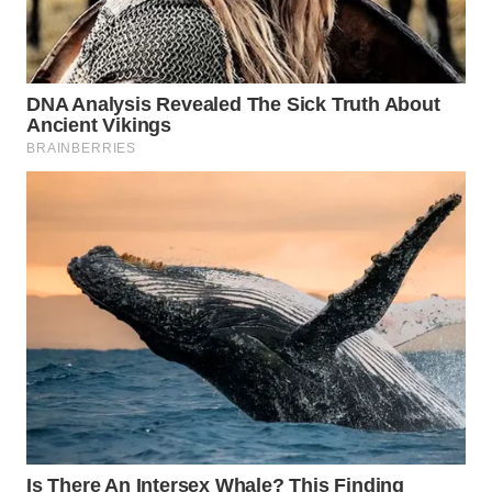
WAHANA
LISTRIK
WAHANA
TRAVEL
WAHANA
TV
WAHANANEWS
ID
WAHANANEWS
CO ID
WAHANANEWS
NET