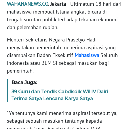
Informasi
WAHANANEWS.CO
, Jakarta -
Ultimatum 18 hari dari
mahasiswa membuat Istana angkat bicara di
INDEKS
tengah sorotan publik terhadap tekanan ekonomi
BERITA
dan pelemahan rupiah.
KONTAK
Menteri Sekretaris Negara Prasetyo Hadi
KAMI
menyatakan pemerintah menerima aspirasi yang
disampaikan Badan Eksekutif
Mahasiswa
Seluruh
INFO
Indonesia atau BEM SI sebagai masukan bagi
IKLAN
pemerintah.
TENTANG
Baca Juga:
KAMI
39 Guru dan Tendik Cabdisdik Wil IV Dairi
Terima Satya Lencana Karya Satya
PEDOMAN
MEDIA
SIBER
"Ya tentunya kami menerima aspirasi tersebut ya,
sebagai sebuah masukan tentunya kepada
REDAKSI
pemerintah," ujar Prasetyo di Gedung DPR,