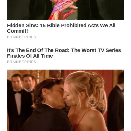
WN
TAPANULI
SELATAN
WN
TANJUNG
LESUNG
WN
KARO
WN
SIMALUNGUN
WN
LABUHANBATU
WN