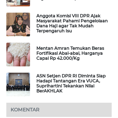
MAWAKA
ID
Anggota Komisi VIII DPR Ajak
Masyarakat Pahami Pengelolaan
Dana Haji agar Tak Mudah
MARTABAT
Terpengaruh Isu
NET
PLN
Mentan Amran Temukan Beras
Fortifikasi Abal-abal, Harganya
WATCH
Capai Rp 42.000/Kg
MKLI
ASN Setjen DPR RI Diminta Siap
Hadapi Tantangan Era VUCA,
LPKKI
Suprihartini Tekankan Nilai
BerAKHLAK
LKKI
KOMENTAR
KOPEKLIN