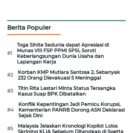
PORTAL
KONSUMEN
Berita Populer
FORWAMKI
ALPERKLINAS
Toga Sihite Sedunia dapat Apresiasi di
Munas VIII FSP PPMI SPSI, Soroti
#1
Keberlangsungan Dunia Usaha dan
FORJASIDA
Lapangan Kerja
Korban KMP Mutiara Santosa 2, Sebanyak
#2
TAMBANG
232 Orang Dievakuasi 5 Meninggal
NEWS
Titin Rita Lestari Minta Status Tersangka
#3
Kasus Suap BPK Dibatalkan
SITUNGIR
NEWS
Konflik Kepentingan Jadi Pemicu Korupsi,
#4
Kementerian PANRB Dorong ASN Deklarasi
Sejak Dini
SIDIKALANG
NEWS
Malaysia Jelaskan Kronologi Kopilot Lolos
#5
Skrining KLIA Sebelum Ditangkap di Soetta