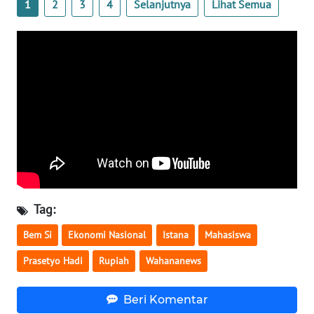
1
2
3
4
Selanjutnya
Lihat Semua
WN
SERAMBI
WN
JAMBI
WN
SULTRA
WN
NTB
Tag:
WN
Bem Si
Ekonomi Nasional
Istana
Mahasiswa
SULTENG
Prasetyo Hadi
Rupiah
Wahananews
WN
SULBAR
Beri Komentar