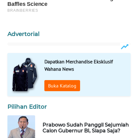
WAHANA
SPORT
WAHANA
Advertorial
UMKM
WAHANA
SELEB
Dapatkan Merchandise Eksklusif
Wahana News
WAHANA
PERSONA
Buka Katalog
WAHANA
OTOMOTIF
Pilihan Editor
WAHANA
Prabowo Sudah Panggil Sejumlah
HEALTH
Calon Gubernur BI, Siapa Saja?