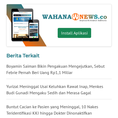
WN
BABEL
WN
SUMBAR
Install Aplikasi
WN
SUMSEL
Berita Terkait
Boyamin Saiman Bikin Pengakuan Mengejutkan, Sebut
WN
BENGKULU
Febrie Pernah Beri Uang Rp1,1 Miliar
WN
Yurizal Meninggal Usai Keluhkan Rawat Inap, Menkes
LAMPUNG
Budi Gunadi Mengaku Sedih dan Merasa Gagal
WN
Buntut Cacian ke Pasien yang Meninggal, 10 Nakes
JATENG
Teridentifikasi KKI hingga Dokter Dinonaktifkan