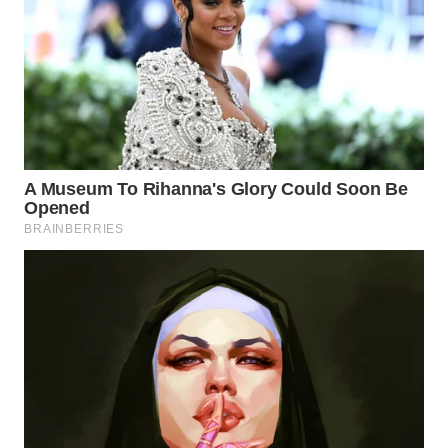
WN
MALUKU
WN
MALUT
WN
DAIRI
WN
DANAU
TOBA
WN
NIAS
WN
LANGKAT