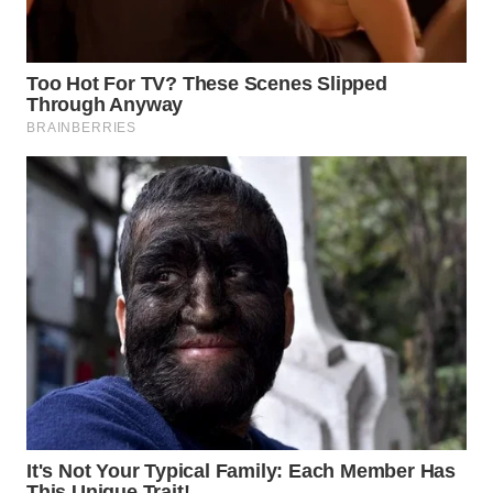
TAPANULI
TENGAH
WN DELI
SERDANG
WN
TEBING
TINGGI
WN
PAKPAK
WN
KARAWANG
WN
BEKASI