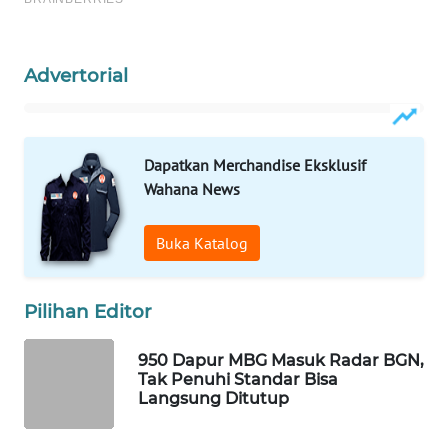
WAHANA
SPORT
Advertorial
WAHANA
UMKM
Dapatkan Merchandise Eksklusif
WAHANA
Wahana News
SELEB
Buka Katalog
WAHANA
PERSONA
Pilihan Editor
WAHANA
OTOMOTIF
950 Dapur MBG Masuk Radar BGN,
Tak Penuhi Standar Bisa
WAHANA
Langsung Ditutup
HEALTH