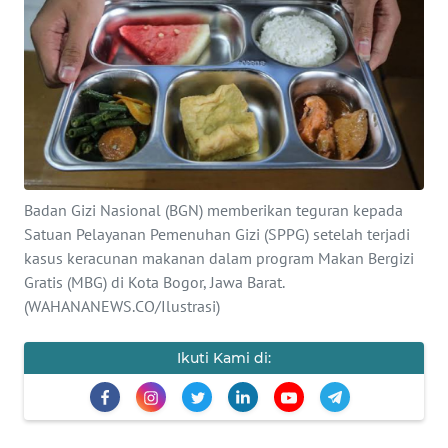
SAINS-TEKNO
KESEHATAN
INTERNASIONAL
SERBA-SERBI
Badan Gizi Nasional (BGN) memberikan teguran kepada
PENDIDIKAN
Satuan Pelayanan Pemenuhan Gizi (SPPG) setelah terjadi
kasus keracunan makanan dalam program Makan Bergizi
Gratis (MBG) di Kota Bogor, Jawa Barat.
OLAHRAGA
(WAHANANEWS.CO/Ilustrasi)
OPINI
Ikuti Kami di:
EDITORIAL