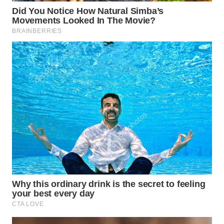
WN
PRIANGAN
TIMUR
WN
SEMARANG
WN
SOLO
WN
BOROBUDUR
WN
MADURA
WN
SURABAYA