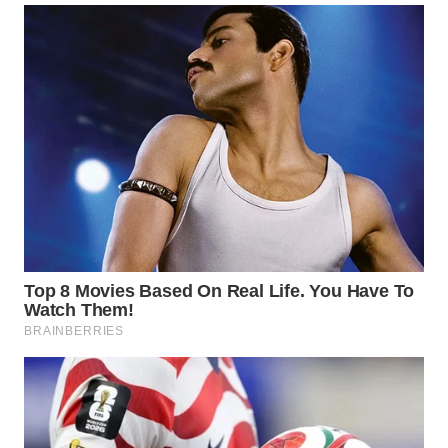
WN
MALUKU
WN
MALUT
WN
DAIRI
WN
DANAU
TOBA
WN
NIAS
WN
LANGKAT