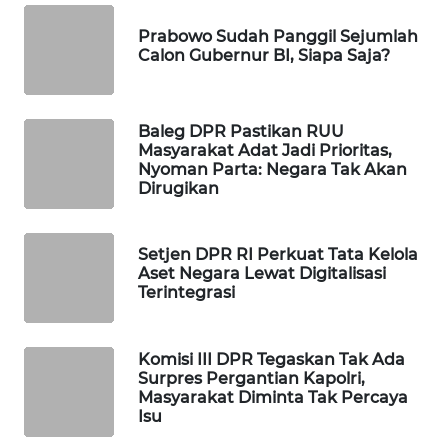
WAHANA
Prabowo Sudah Panggil Sejumlah
DESA
Calon Gubernur BI, Siapa Saja?
WISATA
LAPAK
Baleg DPR Pastikan RUU
WAHANA
Masyarakat Adat Jadi Prioritas,
Nyoman Parta: Negara Tak Akan
Dirugikan
Wahana
Network
Setjen DPR RI Perkuat Tata Kelola
KONSUMEN
Aset Negara Lewat Digitalisasi
LISTRIK
Terintegrasi
MASYARAKAT
KELISTRIKAN
Komisi III DPR Tegaskan Tak Ada
Surpres Pergantian Kapolri,
Masyarakat Diminta Tak Percaya
WALINKI
Isu
ID