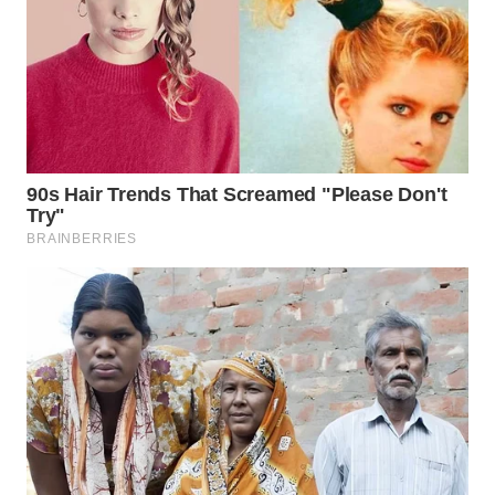
Wahana
Media
Group
WAHANA
NEWS
WAHANA
TANI
WAHANA
ADVOKAT
WAHANA
INFRASTRUKTUR
WAHANA
KONSUMEN