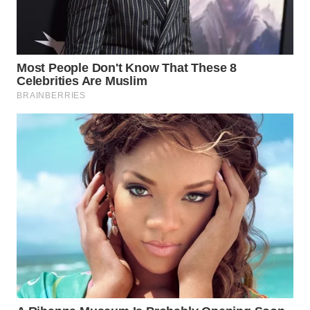
TAPANULI
TENGAH
WN DELI
SERDANG
WN
TEBING
TINGGI
WN
PAKPAK
WN
KARAWANG
WN
BEKASI