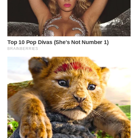
WN
INDRAMAYU
WN
KUNINGAN
WN
MAJALENGKA
WN
SUBANG
WN
SUKABUMI
WN
PURWAKARTA