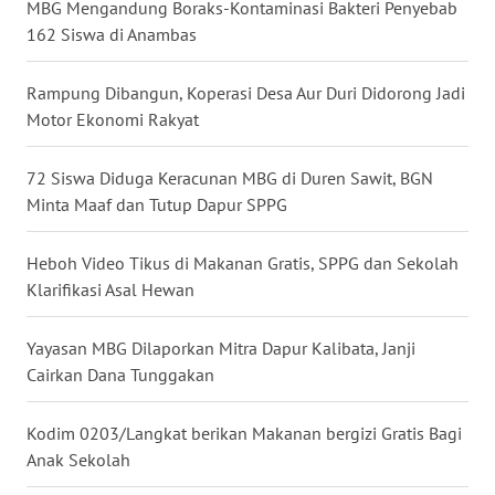
MBG Mengandung Boraks-Kontaminasi Bakteri Penyebab
WN
162 Siswa di Anambas
BABEL
Rampung Dibangun, Koperasi Desa Aur Duri Didorong Jadi
WN
Motor Ekonomi Rakyat
SUMBAR
72 Siswa Diduga Keracunan MBG di Duren Sawit, BGN
WN
Minta Maaf dan Tutup Dapur SPPG
SUMSEL
Heboh Video Tikus di Makanan Gratis, SPPG dan Sekolah
WN
Klarifikasi Asal Hewan
BENGKULU
Yayasan MBG Dilaporkan Mitra Dapur Kalibata, Janji
WN
Cairkan Dana Tunggakan
LAMPUNG
Kodim 0203/Langkat berikan Makanan bergizi Gratis Bagi
WN
Anak Sekolah
JATENG