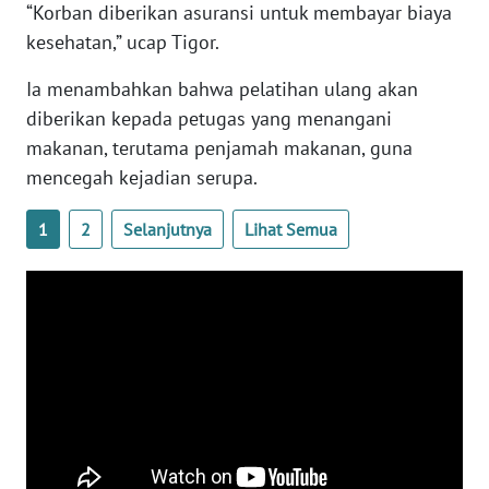
“Korban diberikan asuransi untuk membayar biaya
WN
kesehatan,” ucap Tigor.
BANTEN
Ia menambahkan bahwa pelatihan ulang akan
WN
diberikan kepada petugas yang menangani
NTT
makanan, terutama penjamah makanan, guna
mencegah kejadian serupa.
WN
KEPRI
1
2
Selanjutnya
Lihat Semua
WN
PAPUA
WN
PAPUA
BARAT
WN
RIAU