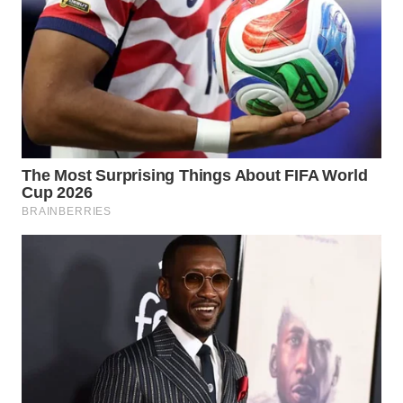
WN
TAPANULI
SELATAN
WN
TANJUNG
LESUNG
WN
KARO
WN
SIMALUNGUN
WN
LABUHANBATU
WN