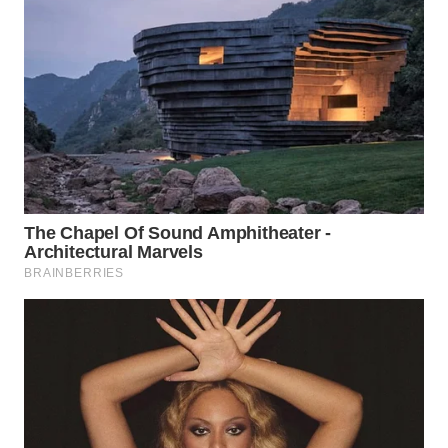
WN
SUMEDANG
WN
CIANJUR
WN
KEPULAUAN
SERIBU
WN
TANGERANG
WN
BINJAI
WN
CIREBON