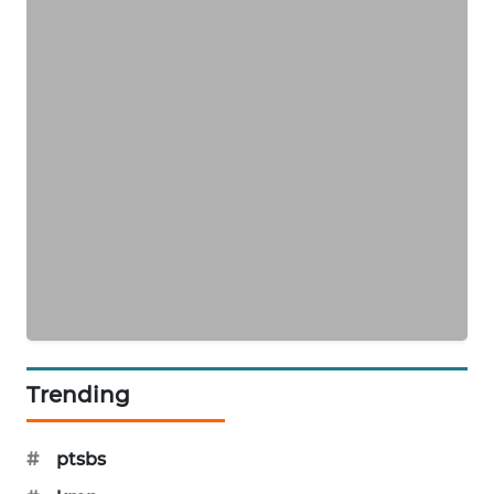
SIBARAGAS
NEWS
METRO
SIANTAR
NEWS
METRO
MEDAN
NEWS
METRO
JAKARTA
NEWS
Trending
KRT
NEWS
#
ptsbs