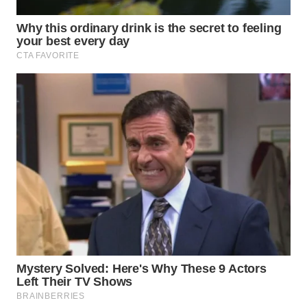
WN
KALTARA
WN
KALSEL
WN
KALTIM
WN
SULSEL
WN
GORONTALO
WN
SULUT