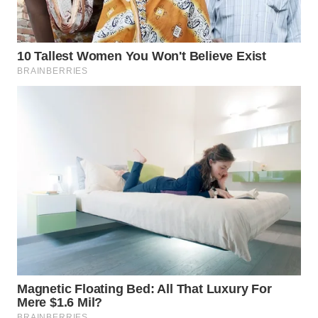
WAHANA
LISTRIK
WAHANA
TRAVEL
WAHANA
TV
WAHANANEWS
ID
WAHANANEWS
CO ID
WAHANANEWS
NET