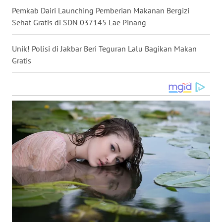
Pemkab Dairi Launching Pemberian Makanan Bergizi
WN
Sehat Gratis di SDN 037145 Lae Pinang
NUSANTARA
Unik! Polisi di Jakbar Beri Teguran Lalu Bagikan Makan
WN
JOGJA
Gratis
WN
JATIM
WN
BALI
WN
KALBAR
WN
KALTENG