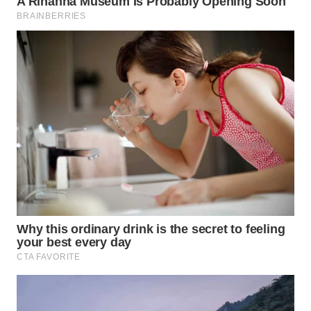
WN
BOGOR
WN
DEPOK
WN
TAPANULI
UTARA
WN
SAMOSIR
WN
PADANG
LAWAS