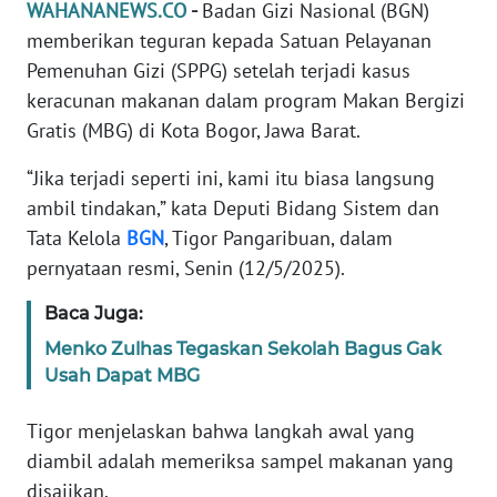
Informasi
WAHANANEWS.CO
-
Badan Gizi Nasional (BGN)
memberikan teguran kepada Satuan Pelayanan
INDEKS
Pemenuhan Gizi (SPPG) setelah terjadi kasus
BERITA
keracunan makanan dalam program Makan Bergizi
Gratis (MBG) di Kota Bogor, Jawa Barat.
KONTAK
KAMI
“Jika terjadi seperti ini, kami itu biasa langsung
ambil tindakan,” kata Deputi Bidang Sistem dan
INFO
Tata Kelola
BGN
, Tigor Pangaribuan, dalam
IKLAN
pernyataan resmi, Senin (12/5/2025).
TENTANG
Baca Juga:
KAMI
Menko Zulhas Tegaskan Sekolah Bagus Gak
Usah Dapat MBG
PEDOMAN
MEDIA
Tigor menjelaskan bahwa langkah awal yang
SIBER
diambil adalah memeriksa sampel makanan yang
disajikan.
REDAKSI