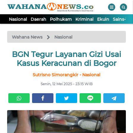
Nasional
Daerah
Polhukam
Kriminal
Ekuin
Sains-Te
WAHANA
Tutup
TV
Wahana News
Nasional
NASIONAL
BGN Tegur Layanan Gizi Usai
Kasus Keracunan di Bogor
DAERAH
Sutrisno Simorangkir - Nasional
Senin, 12 Mei 2025 - 23:15 WIB
POLHUKAM
KRIMINAL
EKUIN