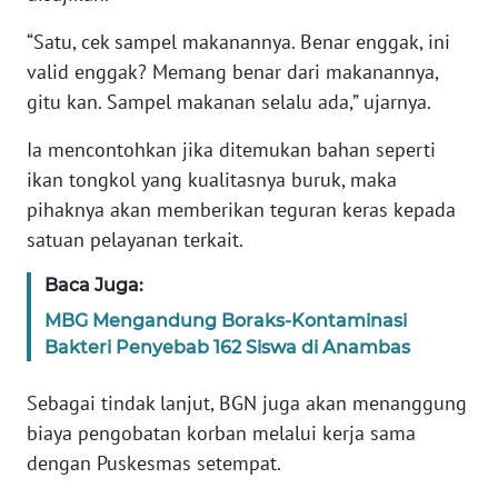
“Satu, cek sampel makanannya. Benar enggak, ini
KARIR
valid enggak? Memang benar dari makanannya,
gitu kan. Sampel makanan selalu ada,” ujarnya.
DISCLAIMER
Ia mencontohkan jika ditemukan bahan seperti
Wahana
ikan tongkol yang kualitasnya buruk, maka
News
pihaknya akan memberikan teguran keras kepada
Regional
satuan pelayanan terkait.
WN
Baca Juga:
SUMUT
MBG Mengandung Boraks-Kontaminasi
Bakteri Penyebab 162 Siswa di Anambas
WN
JAKARTA
Sebagai tindak lanjut, BGN juga akan menanggung
biaya pengobatan korban melalui kerja sama
WN
JABAR
dengan Puskesmas setempat.