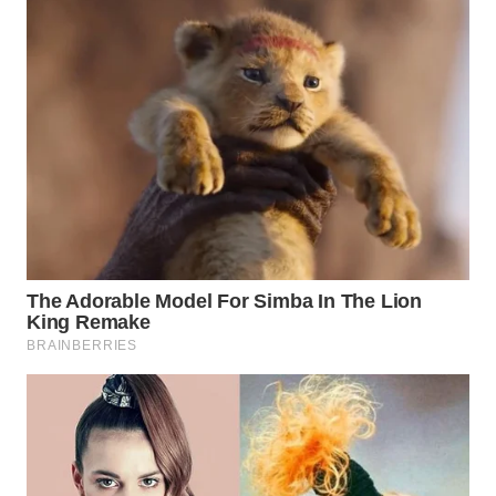
WN
NATUNA
WN
BINTAN
WN
MANDALIKA
WN
LIKUPANG
WN
LABUANBAJO
WN
BORNEO