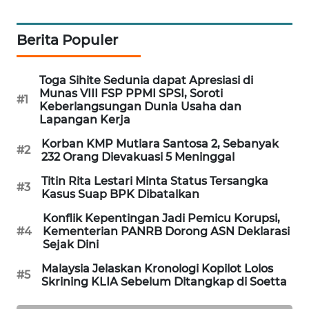
PORTAL
KONSUMEN
Berita Populer
FORWAMKI
Toga Sihite Sedunia dapat Apresiasi di
Munas VIII FSP PPMI SPSI, Soroti
#1
ALPERKLINAS
Keberlangsungan Dunia Usaha dan
Lapangan Kerja
FORJASIDA
Korban KMP Mutiara Santosa 2, Sebanyak
#2
232 Orang Dievakuasi 5 Meninggal
TAMBANG
Titin Rita Lestari Minta Status Tersangka
#3
NEWS
Kasus Suap BPK Dibatalkan
Konflik Kepentingan Jadi Pemicu Korupsi,
SITUNGIR
#4
Kementerian PANRB Dorong ASN Deklarasi
NEWS
Sejak Dini
Malaysia Jelaskan Kronologi Kopilot Lolos
#5
SIDIKALANG
Skrining KLIA Sebelum Ditangkap di Soetta
NEWS