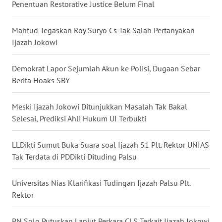
Penentuan Restorative Justice Belum Final
WN
BABEL
Mahfud Tegaskan Roy Suryo Cs Tak Salah Pertanyakan
Ijazah Jokowi
WN
SUMBAR
Demokrat Lapor Sejumlah Akun ke Polisi, Dugaan Sebar
Berita Hoaks SBY
WN
SUMSEL
Meski Ijazah Jokowi Ditunjukkan Masalah Tak Bakal
Selesai, Prediksi Ahli Hukum UI Terbukti
WN
BENGKULU
LLDikti Sumut Buka Suara soal Ijazah S1 Plt. Rektor UNIAS
Tak Terdata di PDDikti Dituding Palsu
WN
LAMPUNG
Universitas Nias Klarifikasi Tudingan Ijazah Palsu Plt.
Rektor
WN
JATENG
PN Solo Putuskan Lanjut Perkara CLS Terkait Ijazah Jokowi