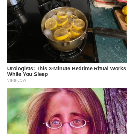
WN
BOGOR
WN
DEPOK
WN
TAPANULI
UTARA
WN
SAMOSIR
WN
PADANG
LAWAS