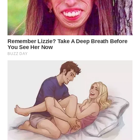
WN
SUMEDANG
WN
CIANJUR
WN
KEPULAUAN
SERIBU
WN
TANGERANG
WN
BINJAI
WN
CIREBON