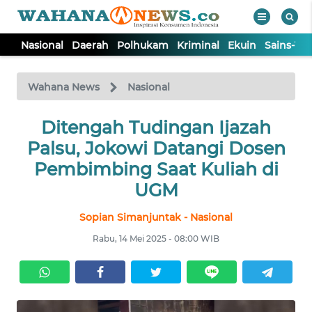
Nasional
Daerah
Polhukam
Kriminal
Ekuin
Sains-Te
WAHANA
Tutup
TV
Wahana News
Nasional
NASIONAL
Ditengah Tudingan Ijazah
Palsu, Jokowi Datangi Dosen
DAERAH
Pembimbing Saat Kuliah di
UGM
POLHUKAM
Sopian Simanjuntak - Nasional
Rabu, 14 Mei 2025 - 08:00 WIB
KRIMINAL
EKUIN