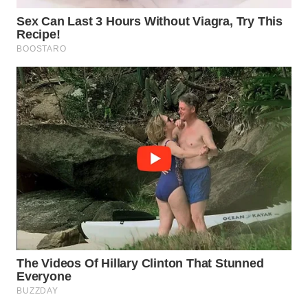
WN
INDRAMAYU
WN
KUNINGAN
WN
MAJALENGKA
WN
SUBANG
WN
SUKABUMI
WN
PURWAKARTA