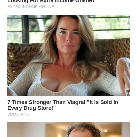
WN
MALUKU
WN
MALUT
WN
DAIRI
WN
DANAU
TOBA
WN
NIAS
WN
LANGKAT