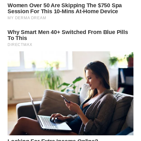
WN
KALTARA
WN
KALSEL
WN
KALTIM
WN
SULSEL
WN
GORONTALO
WN
SULUT