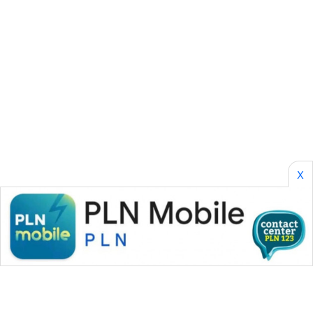
CILEUNGSI
NEWS
BERKAT
NEWS
BERAMPU
NEWS
ANUGERAH
X
NEWS
AKHLAK
ID
PERAPKI
NEWS