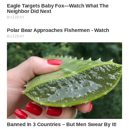
WN
PRIANGAN
TIMUR
WN
SEMARANG
WN
SOLO
WN
BOROBUDUR
WN
MADURA
WN
SURABAYA