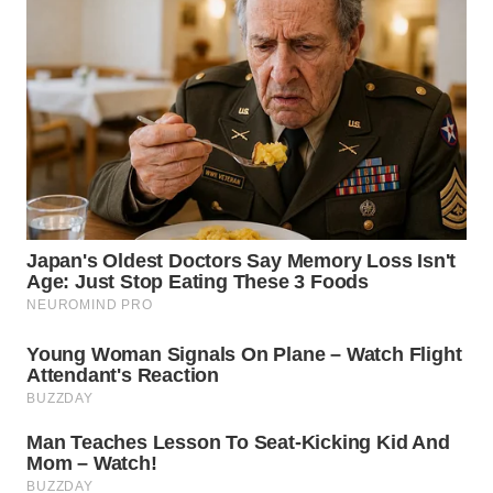
WN
TAPANULI
SELATAN
WN
TANJUNG
LESUNG
WN
KARO
WN
SIMALUNGUN
WN
LABUHANBATU
WN