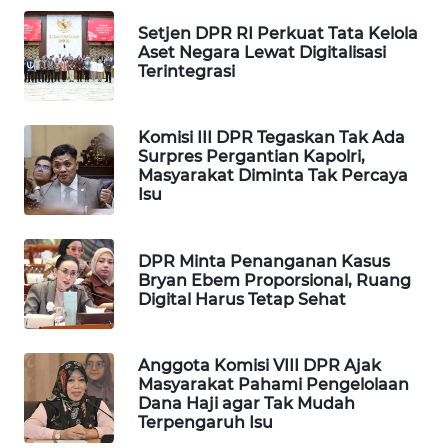
Wahana
Setjen DPR RI Perkuat Tata Kelola
Media
Aset Negara Lewat Digitalisasi
Group
Terintegrasi
WAHANA
NEWS
Komisi III DPR Tegaskan Tak Ada
Surpres Pergantian Kapolri,
Masyarakat Diminta Tak Percaya
WAHANA
Isu
TANI
WAHANA
DPR Minta Penanganan Kasus
ADVOKAT
Bryan Ebem Proporsional, Ruang
Digital Harus Tetap Sehat
WAHANA
INFRASTRUKTUR
Anggota Komisi VIII DPR Ajak
Masyarakat Pahami Pengelolaan
WAHANA
Dana Haji agar Tak Mudah
Terpengaruh Isu
KONSUMEN