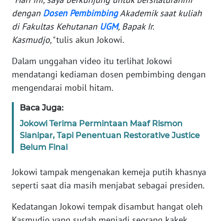
dengan
Dosen
Pembimbing
Akademik saat kuliah
KARIR
di Fakultas Kehutanan
UGM
, Bapak Ir.
Kasmudjo,"
tulis akun Jokowi.
DISCLAIMER
Dalam unggahan video itu terlihat Jokowi
mendatangi kediaman dosen pembimbing dengan
Wahana
News
mengendarai mobil hitam.
Regional
Baca Juga:
WN
Jokowi Terima Permintaan Maaf Rismon
SUMUT
Sianipar, Tapi Penentuan Restorative Justice
Belum Final
WN
JAKARTA
Jokowi tampak mengenakan kemeja putih khasnya
seperti saat dia masih menjabat sebagai presiden.
WN
JABAR
Kedatangan Jokowi tempak disambut hangat oleh
Kasmudjo yang sudah menjadi seorang kakek