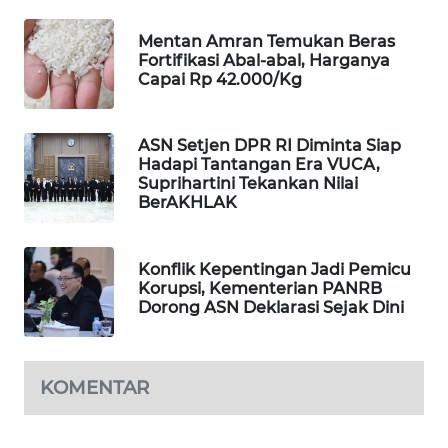
WAHANA
Mentan Amran Temukan Beras
LISTRIK
Fortifikasi Abal-abal, Harganya
Capai Rp 42.000/Kg
WAHANA
TRAVEL
ASN Setjen DPR RI Diminta Siap
Hadapi Tantangan Era VUCA,
WAHANA
Suprihartini Tekankan Nilai
TV
BerAKHLAK
WAHANANEWS
Konflik Kepentingan Jadi Pemicu
ID
Korupsi, Kementerian PANRB
Dorong ASN Deklarasi Sejak Dini
WAHANANEWS
CO ID
KOMENTAR
WAHANANEWS
NET