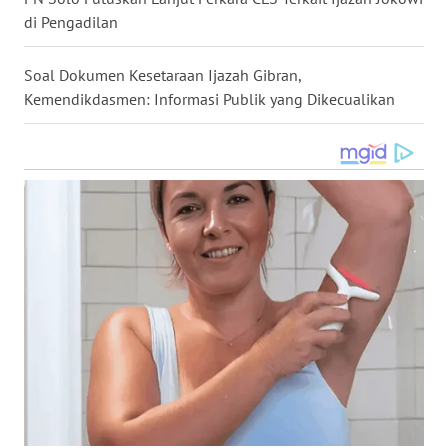
di Pengadilan
WN
NUSANTARA
Soal Dokumen Kesetaraan Ijazah Gibran,
Kemendikdasmen: Informasi Publik yang Dikecualikan
WN
JOGJA
WN
JATIM
WN
BALI
WN
KALBAR
WN
KALTENG