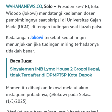
Informasi
WAHANANEWS.CO
, Solo –
Presiden ke-7 RI, Joko
Widodo (Jokowi) mendatangi kediaman dosen
INDEKS
BERITA
pembimbingnya saat skripsi di Universitas Gajah
Mada (UGM), di tengah tudingan soal ijazah palsu.
KONTAK
KAMI
Kedatangan
Jokowi
tersebut seolah ingin
menunjukkan jika tudingan miring terhadapnya
INFO
tidaklah benar.
IKLAN
Baca Juga:
TENTANG
Sinyalemen IMB Lymo House 2 Grogol Ilegal,
KAMI
tidak Terdaftar di DPMPTSP Kota Depok
PEDOMAN
Momen itu dibagikan Jokowi melalui akun
MEDIA
instagram pribadinya, @Jokowi pada Selasa
SIBER
(1/5/2025).
REDAKSI
"Hari ini, saya berkunjung untuk bersilaturahmi