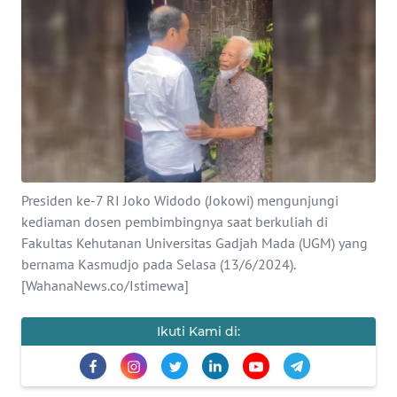
SAINS-TEKNO
KESEHATAN
INTERNASIONAL
SERBA-SERBI
Presiden ke-7 RI Joko Widodo (Jokowi) mengunjungi
PENDIDIKAN
kediaman dosen pembimbingnya saat berkuliah di
Fakultas Kehutanan Universitas Gadjah Mada (UGM) yang
OLAHRAGA
bernama Kasmudjo pada Selasa (13/6/2024).
[WahanaNews.co/Istimewa]
OPINI
Ikuti Kami di:
EDITORIAL