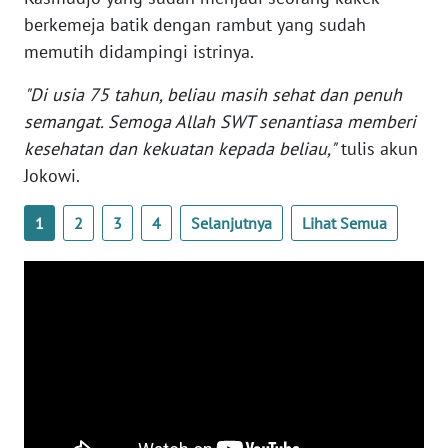
WN
berkemeja batik dengan rambut yang sudah
BANTEN
memutih didampingi istrinya.
WN
"Di usia 75 tahun, beliau masih sehat dan penuh
NTT
semangat. Semoga Allah SWT senantiasa memberi
kesehatan dan kekuatan kepada beliau,"
tulis akun
WN
Jokowi.
KEPRI
1
2
3
4
Selanjutnya
Lihat Semua
WN
PAPUA
WN
PAPUA
BARAT
WN
RIAU