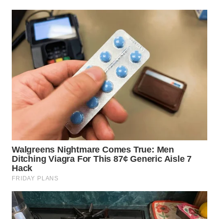
TAPANULI
TENGAH
WN DELI
SERDANG
WN
TEBING
TINGGI
WN
PAKPAK
WN
KARAWANG
WN
BEKASI