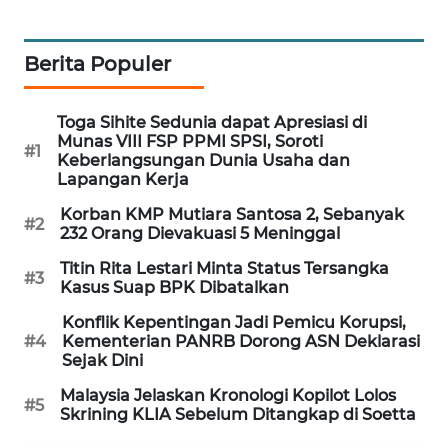
WAHANA
SPORT
Berita Populer
WAHANA
UMKM
Toga Sihite Sedunia dapat Apresiasi di
Munas VIII FSP PPMI SPSI, Soroti
#1
Keberlangsungan Dunia Usaha dan
WAHANA
Lapangan Kerja
SELEB
Korban KMP Mutiara Santosa 2, Sebanyak
#2
232 Orang Dievakuasi 5 Meninggal
WAHANA
PERSONA
Titin Rita Lestari Minta Status Tersangka
#3
Kasus Suap BPK Dibatalkan
WAHANA
Konflik Kepentingan Jadi Pemicu Korupsi,
#4
Kementerian PANRB Dorong ASN Deklarasi
OTOMOTIF
Sejak Dini
WAHANA
Malaysia Jelaskan Kronologi Kopilot Lolos
#5
Skrining KLIA Sebelum Ditangkap di Soetta
HEALTH