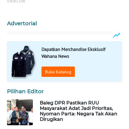
WN
NATUNA
Advertorial
WN
BINTAN
Dapatkan Merchandise Eksklusif
WN
Wahana News
MANDALIKA
Buka Katalog
WN
LIKUPANG
Pilihan Editor
WN
LABUANBAJO
Baleg DPR Pastikan RUU
Masyarakat Adat Jadi Prioritas,
Nyoman Parta: Negara Tak Akan
WN
Dirugikan
BORNEO