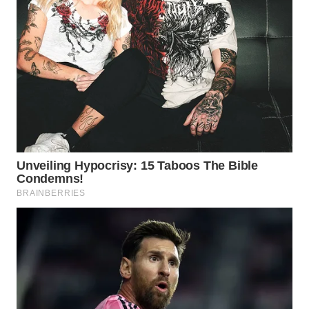
WN
PRIANGAN
TIMUR
WN
SEMARANG
WN
SOLO
WN
BOROBUDUR
WN
MADURA
WN
SURABAYA