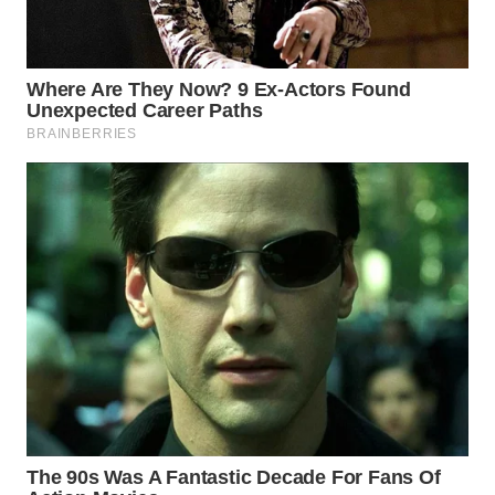
WN
SUMEDANG
WN
CIANJUR
WN
KEPULAUAN
SERIBU
WN
TANGERANG
WN
BINJAI
WN
CIREBON