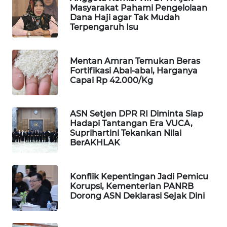
Masyarakat Pahami Pengelolaan
MAWAKA
Dana Haji agar Tak Mudah
Terpengaruh Isu
ID
MARTABAT
Mentan Amran Temukan Beras
NET
Fortifikasi Abal-abal, Harganya
Capai Rp 42.000/Kg
PLN
WATCH
ASN Setjen DPR RI Diminta Siap
Hadapi Tantangan Era VUCA,
MKLI
Suprihartini Tekankan Nilai
BerAKHLAK
LPKKI
Konflik Kepentingan Jadi Pemicu
LKKI
Korupsi, Kementerian PANRB
Dorong ASN Deklarasi Sejak Dini
KOPEKLIN