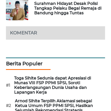
Surahman Hidayat Desak Polisi
PORTAL
Tangkap Pelaku Begal Remaja di
KONSUMEN
Bandung hingga Tuntas
FORWAMKI
KOMENTAR
ALPERKLINAS
FORJASIDA
TAMBANG
Berita Populer
NEWS
Toga Sihite Sedunia dapat Apresiasi di
SITUNGIR
Munas VIII FSP PPMI SPSI, Soroti
#1
NEWS
Keberlangsungan Dunia Usaha dan
Lapangan Kerja
SIDIKALANG
Arnod Sihite Terpilih Aklamasi sebagai
NEWS
#2
Ketua Umum FSP PPMI SPSI, Hasilkan
Sejumlah Rekomendasi Strategis