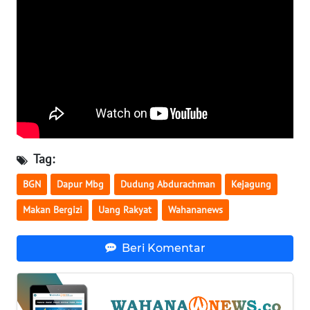
WN
SERAMBI
WN
JAMBI
WN
SULTRA
Tag:
WN
BGN
Dapur Mbg
Dudung Abdurachman
Kejagung
NTB
Makan Bergizi
Uang Rakyat
Wahananews
WN
SULTENG
Beri Komentar
WN
SULBAR