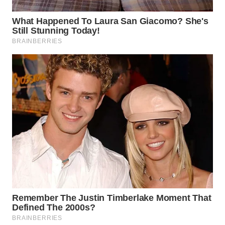
WN
TAPANULI
SELATAN
WN
TANJUNG
LESUNG
WN
KARO
WN
SIMALUNGUN
WN
LABUHANBATU
WN