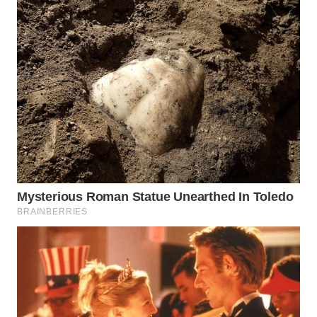
WAHANA
LISTRIK
WAHANA
TRAVEL
WAHANA
TV
WAHANANEWS
ID
WAHANANEWS
CO ID
WAHANANEWS
NET