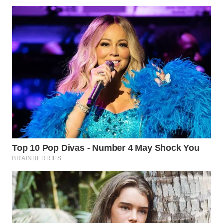
TAPANULI
TENGAH
WN DELI
SERDANG
WN
TEBING
TINGGI
WN
PAKPAK
WN
KARAWANG
WN
BEKASI