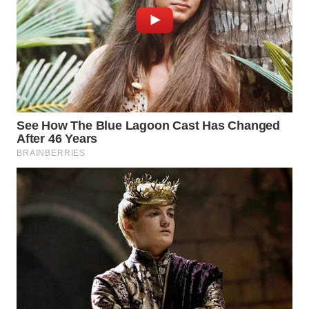
WN
BOGOR
WN
DEPOK
WN
TAPANULI
UTARA
WN
SAMOSIR
WN
PADANG
LAWAS