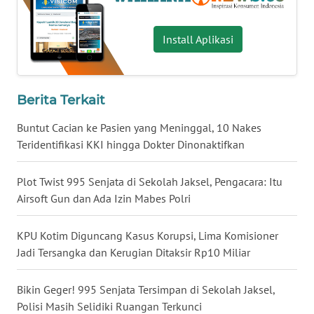
WN
BABEL
Install Aplikasi
WN
SUMBAR
Berita Terkait
WN
Buntut Cacian ke Pasien yang Meninggal, 10 Nakes
SUMSEL
Teridentifikasi KKI hingga Dokter Dinonaktifkan
WN
Plot Twist 995 Senjata di Sekolah Jaksel, Pengacara: Itu
BENGKULU
Airsoft Gun dan Ada Izin Mabes Polri
WN
KPU Kotim Diguncang Kasus Korupsi, Lima Komisioner
LAMPUNG
Jadi Tersangka dan Kerugian Ditaksir Rp10 Miliar
WN
Bikin Geger! 995 Senjata Tersimpan di Sekolah Jaksel,
JATENG
Polisi Masih Selidiki Ruangan Terkunci