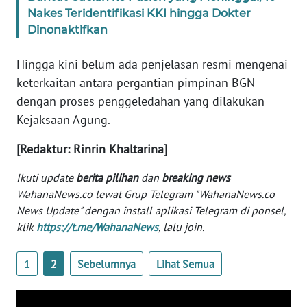
WN
Nakes Teridentifikasi KKI hingga Dokter
BANTEN
Dinonaktifkan
WN
Hingga kini belum ada penjelasan resmi mengenai
NTT
keterkaitan antara pergantian pimpinan BGN
dengan proses penggeledahan yang dilakukan
WN
Kejaksaan Agung.
KEPRI
[Redaktur: Rinrin Khaltarina]
WN
Ikuti update
berita pilihan
dan
breaking news
PAPUA
WahanaNews.co lewat Grup Telegram "WahanaNews.co
News Update" dengan install aplikasi Telegram di ponsel,
WN
klik
https://t.me/WahanaNews
, lalu join.
PAPUA
BARAT
1
2
Sebelumnya
Lihat Semua
WN
RIAU