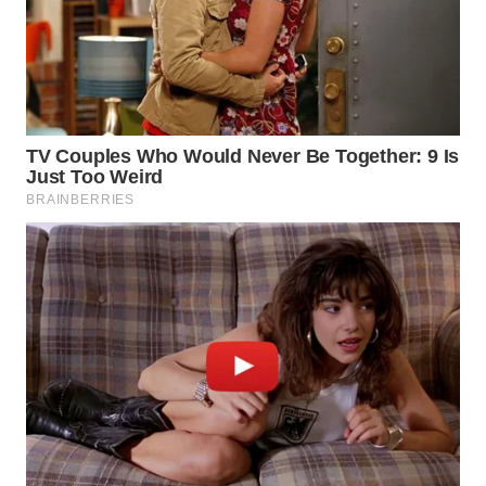
WN
MALUKU
WN
MALUT
WN
DAIRI
WN
DANAU
TOBA
WN
NIAS
WN
LANGKAT