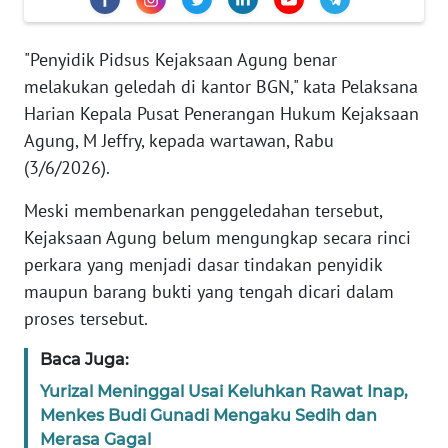
Informasi
INDEKS
"Penyidik Pidsus Kejaksaan Agung benar
BERITA
melakukan geledah di kantor BGN," kata Pelaksana
Harian Kepala Pusat Penerangan Hukum Kejaksaan
KONTAK
Agung, M Jeffry, kepada wartawan, Rabu
KAMI
(3/6/2026).
INFO
Meski membenarkan penggeledahan tersebut,
IKLAN
Kejaksaan Agung belum mengungkap secara rinci
perkara yang menjadi dasar tindakan penyidik
TENTANG
maupun barang bukti yang tengah dicari dalam
KAMI
proses tersebut.
PEDOMAN
Baca Juga:
MEDIA
SIBER
Yurizal Meninggal Usai Keluhkan Rawat Inap,
Menkes Budi Gunadi Mengaku Sedih dan
Merasa Gagal
REDAKSI