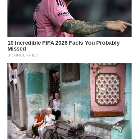
WN
NATUNA
WN
BINTAN
WN
MANDALIKA
WN
LIKUPANG
WN
LABUANBAJO
WN
BORNEO