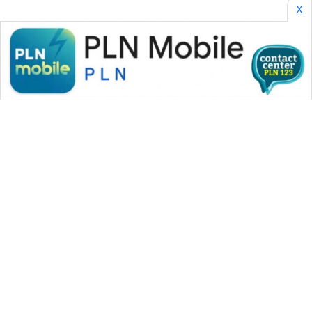
X
WAHANA MEDIA GROUP
|
|
|
WAHANA NEWS co
WAHANA TANI
WAHANA ADVOKAT
|
|
WAHANA INFRASTRUKTUR
WAHANA KONSUMEN