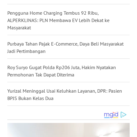
WN
Pengguna Home Charging Tembus 92 Ribu,
NUSANTARA
ALPERKLINAS: PLN Membawa EV Lebih Dekat ke
Masyarakat
WN
JOGJA
Purbaya Tahan Pajak E-Commerce, Daya Beli Masyarakat
Jadi Pertimbangan
WN
JATIM
Roy Suryo Gugat Polda Rp206 Juta, Hakim Nyatakan
Permohonan Tak Dapat Diterima
WN
BALI
Yurizal Meninggal Usai Keluhkan Layanan, DPR: Pasien
BPJS Bukan Kelas Dua
WN
KALBAR
WN
KALTENG