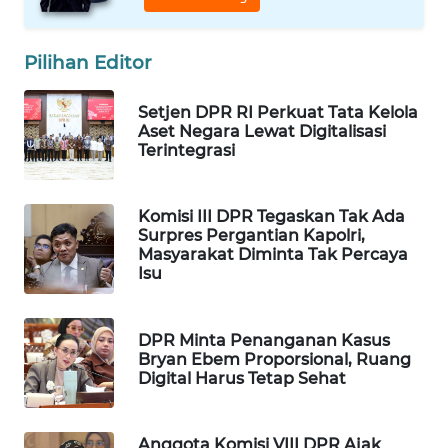
WAHANA
DESA
Pilihan Editor
WISATA
Setjen DPR RI Perkuat Tata Kelola
LAPAK
Aset Negara Lewat Digitalisasi
WAHANA
Terintegrasi
Wahana
Network
Komisi III DPR Tegaskan Tak Ada
Surpres Pergantian Kapolri,
Masyarakat Diminta Tak Percaya
KONSUMEN
Isu
LISTRIK
MASYARAKAT
DPR Minta Penanganan Kasus
KELISTRIKAN
Bryan Ebem Proporsional, Ruang
Digital Harus Tetap Sehat
WALINKI
ID
Anggota Komisi VIII DPR Ajak