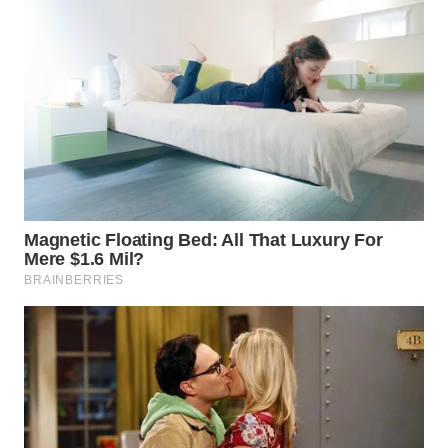
WN
KALTARA
WN
KALSEL
WN
KALTIM
WN
SULSEL
WN
GORONTALO
WN
SULUT