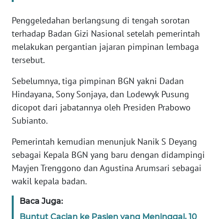
Penggeledahan berlangsung di tengah sorotan
KARIR
terhadap Badan Gizi Nasional setelah pemerintah
melakukan pergantian jajaran pimpinan lembaga
DISCLAIMER
tersebut.
Wahana
Sebelumnya, tiga pimpinan BGN yakni Dadan
News
Regional
Hindayana, Sony Sonjaya, dan Lodewyk Pusung
dicopot dari jabatannya oleh Presiden Prabowo
WN
Subianto.
SUMUT
Pemerintah kemudian menunjuk Nanik S Deyang
sebagai Kepala BGN yang baru dengan didampingi
WN
JAKARTA
Mayjen Trenggono dan Agustina Arumsari sebagai
wakil kepala badan.
WN
JABAR
Baca Juga:
Buntut Cacian ke Pasien yang Meninggal, 10