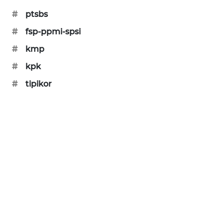
KARING
#
ptsbs
NEWS
#
fsp-ppmi-spsi
JURNAL
#
kmp
MARITIM
#
kpk
HUMBANG
#
tipikor
NEWS
GARONGGANG
NEWS
FISUELRI
ID
ENERGI
NEWS