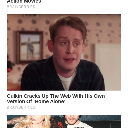
WN
INDRAMAYU
WN
KUNINGAN
WN
MAJALENGKA
WN
SUBANG
WN
SUKABUMI
WN
PURWAKARTA