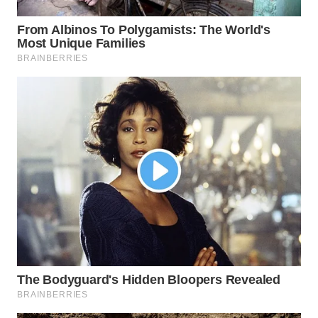
Wahana
Media
Group
WAHANA
NEWS
WAHANA
TANI
WAHANA
ADVOKAT
WAHANA
INFRASTRUKTUR
WAHANA
KONSUMEN