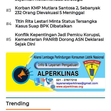
SIBARAGAS
Korban KMP Mutiara Santosa 2, Sebanyak
#3
NEWS
232 Orang Dievakuasi 5 Meninggal
Titin Rita Lestari Minta Status Tersangka
#4
METRO
Kasus Suap BPK Dibatalkan
SIANTAR
Konflik Kepentingan Jadi Pemicu Korupsi,
NEWS
#5
Kementerian PANRB Dorong ASN Deklarasi
Sejak Dini
METRO
MEDAN
NEWS
METRO
JAKARTA
NEWS
KRT
NEWS
Trending