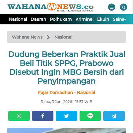
Nasional
Daerah
Polhukam
Kriminal
Ekuin
Sains-Te
WAHANA
Tutup
TV
Wahana News
Nasional
Dudung Beberkan Praktik Jual
NASIONAL
Beli Titik SPPG, Prabowo
DAERAH
Disebut Ingin MBG Bersih dari
Penyimpangan
POLHUKAM
Fajar Ramadhan - Nasional
Rabu, 3 Juni 2026 - 15:57 WIB
KRIMINAL
EKUIN