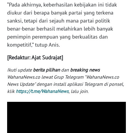
“Pada akhirnya, keberhasilan kebijakan ini tidak
WN
diukur dari berapa banyak partai yang terkena
TAPANULI
sanksi, tetapi dari sejauh mana partai politik
SELATAN
benar-benar berhasil melahirkan lebih banyak
pemimpin perempuan yang berkualitas dan
WN
kompetitif,” tutup Anis.
TANJUNG
LESUNG
[Redaktur: Ajat Sudrajat]
WN
Ikuti update
berita pilihan
dan
breaking news
KARO
WahanaNews.co lewat Grup Telegram "WahanaNews.co
News Update" dengan install aplikasi Telegram di ponsel,
WN
klik
https://t.me/WahanaNews
, lalu join.
SIMALUNGUN
WN
LABUHANBATU
WN