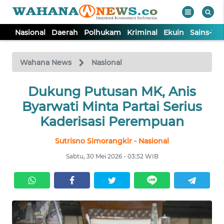
Nasional
Daerah
Polhukam
Kriminal
Ekuin
Sains-Te
WAHANA
Tutup
TV
Wahana News
Nasional
NASIONAL
Dukung Putusan MK, Anis
Byarwati Minta Partai Serius
DAERAH
Kaderisasi Perempuan
Sutrisno Simorangkir - Nasional
POLHUKAM
Sabtu, 30 Mei 2026 - 03:52 WIB
KRIMINAL
EKUIN