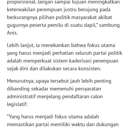
proporsional. Jangan sampai tujuan meningkatkan
WN
keterwakilan perempuan justru berujung pada
KALTARA
berkurangnya pilihan politik masyarakat akibat
gugurnya peserta pemilu di suatu dapil,” sambung
WN
Anis.
KALSEL
Lebih lanjut, ia menekankan bahwa fokus utama
WN
yang harus menjadi perhatian seluruh partai politik
KALTIM
adalah memperkuat sistem kaderisasi perempuan
sejak dini dan dilakukan secara konsisten.
WN
SULSEL
Menurutnya, upaya tersebut jauh lebih penting
dibanding sekadar memenuhi persyaratan
WN
administratif menjelang pendaftaran calon
GORONTALO
legislatif.
WN
“Yang harus menjadi fokus utama adalah
SULUT
memastikan partai memiliki waktu dan dukungan