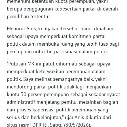
memenuhi ketentuan kuota perempuan, yakni
berupa pengguguran kepesertaan partai di daerah
KARIR
pemilihan tertentu.
Menurut Anis, kebijakan tersebut harus dipahami
DISCLAIMER
sebagai upaya memperkuat komitmen partai
Wahana
politik dalam membuka ruang yang lebih luas bagi
News
perempuan untuk berpartisipasi dalam politik.
Regional
“Putusan MK ini patut dihormati sebagai upaya
WN
memperkuat keterwakilan perempuan dalam
SUMUT
politik. Saya melihat semangatnya baik, yakni
mendorong partai politik tidak lagi menjadikan
WN
kuota 30 persen perempuan sebagai sekadar syarat
JAKARTA
administratif menjelang pemilu, melainkan bagian
dari proses kaderisasi politik perempuan yang
WN
JABAR
serius dan berkelanjutan,” ujar Anis dikutip dari
situs resmi DPR RI, Sabtu (30/5/2026).