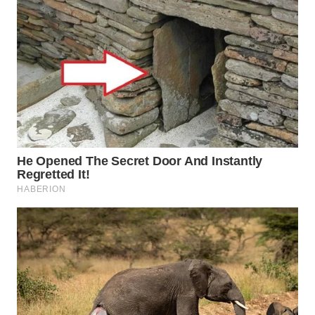
PORTAL
KONSUMEN
FORWAMKI
ALPERKLINAS
FORJASIDA
TAMBANG
NEWS
SITUNGIR
NEWS
SIDIKALANG
NEWS