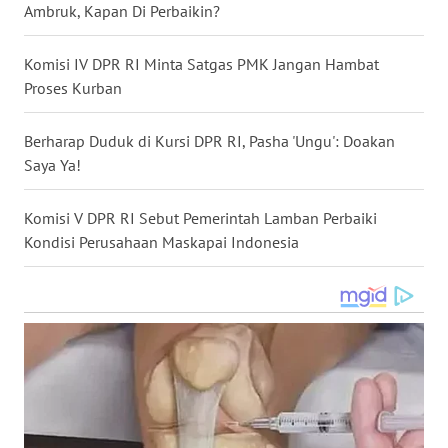
WN
Ambruk, Kapan Di Perbaikin?
SUMEDANG
Komisi IV DPR RI Minta Satgas PMK Jangan Hambat
WN
Proses Kurban
CIANJUR
Berharap Duduk di Kursi DPR RI, Pasha 'Ungu': Doakan
WN
Saya Ya!
KEPULAUAN
SERIBU
Komisi V DPR RI Sebut Pemerintah Lamban Perbaiki
Kondisi Perusahaan Maskapai Indonesia
WN
TANGERANG
WN
BINJAI
WN
CIREBON