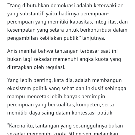
“Yang dibutuhkan demokrasi adalah keterwakilan
WN
yang substantif, yaitu hadirnya perempuan-
SERAMBI
perempuan yang memiliki kapasitas, integritas, dan
kesempatan yang setara untuk berkontribusi dalam
WN
pengambilan kebijakan publik,” lanjutnya.
JAMBI
Anis menilai bahwa tantangan terbesar saat ini
WN
bukan lagi sekadar memenuhi angka kuota yang
SULTRA
ditetapkan oleh regulasi.
WN
Yang lebih penting, kata dia, adalah membangun
NTB
ekosistem politik yang sehat dan inklusif sehingga
mampu mencetak lebih banyak pemimpin
WN
perempuan yang berkualitas, kompeten, serta
SULTENG
memiliki daya saing dalam kontestasi politik.
WN
“Karena itu, tantangan yang sesungguhnya bukan
SULBAR
sekadar memenuhi kuota 30 persen, melainkan