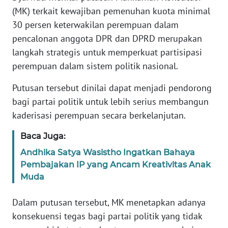
Informasi
(MK) terkait kewajiban pemenuhan kuota minimal
30 persen keterwakilan perempuan dalam
INDEKS
BERITA
pencalonan anggota DPR dan DPRD merupakan
langkah strategis untuk memperkuat partisipasi
KONTAK
perempuan dalam sistem politik nasional.
KAMI
Putusan tersebut dinilai dapat menjadi pendorong
bagi partai politik untuk lebih serius membangun
INFO
IKLAN
kaderisasi perempuan secara berkelanjutan.
Baca Juga:
TENTANG
KAMI
Andhika Satya Wasistho Ingatkan Bahaya
Pembajakan IP yang Ancam Kreativitas Anak
PEDOMAN
Muda
MEDIA
SIBER
Dalam putusan tersebut, MK menetapkan adanya
konsekuensi tegas bagi partai politik yang tidak
REDAKSI