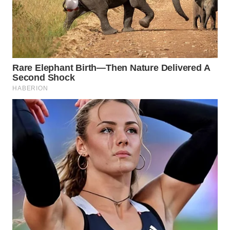
SIBARAGAS
NEWS
METRO
SIANTAR
NEWS
METRO
MEDAN
NEWS
METRO
JAKARTA
NEWS
KRT
NEWS