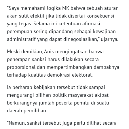
WN
“Saya memahami logika MK bahwa sebuah aturan
NUSANTARA
akan sulit efektif jika tidak disertai konsekuensi
yang tegas. Selama ini ketentuan afirmasi
WN
perempuan sering dipandang sebagai kewajiban
JOGJA
administratif yang dapat dinegosiasikan,” ujarnya.
WN
Meski demikian, Anis mengingatkan bahwa
JATIM
penerapan sanksi harus dilakukan secara
proporsional dan mempertimbangkan dampaknya
WN
terhadap kualitas demokrasi elektoral.
BALI
Ia berharap kebijakan tersebut tidak sampai
WN
mengurangi pilihan politik masyarakat akibat
KALBAR
berkurangnya jumlah peserta pemilu di suatu
daerah pemilihan.
WN
KALTENG
“Namun, sanksi tersebut juga perlu dilihat secara