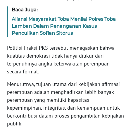
WN
Baca Juga:
BANTEN
Aliansi Masyarakat Toba Menilai Polres Toba
Lamban Dalam Penanganan Kasus
WN
NTT
Penculikan Sofian Sitorus
Politisi Fraksi PKS tersebut menegaskan bahwa
WN
KEPRI
kualitas demokrasi tidak hanya diukur dari
terpenuhinya angka keterwakilan perempuan
WN
secara formal.
PAPUA
Menurutnya, tujuan utama dari kebijakan afirmasi
WN
perempuan adalah menghadirkan lebih banyak
PAPUA
perempuan yang memiliki kapasitas
BARAT
kepemimpinan, integritas, dan kemampuan untuk
berkontribusi dalam proses pengambilan kebijakan
WN
publik.
RIAU