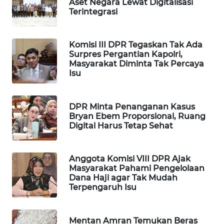
Aset Negara Lewat Digitalisasi
CILEUNGSI
Terintegrasi
NEWS
BERKAT
Komisi III DPR Tegaskan Tak Ada
NEWS
Surpres Pergantian Kapolri,
Masyarakat Diminta Tak Percaya
Isu
BERAMPU
NEWS
DPR Minta Penanganan Kasus
ANUGERAH
Bryan Ebem Proporsional, Ruang
Digital Harus Tetap Sehat
NEWS
AKHLAK
Anggota Komisi VIII DPR Ajak
ID
Masyarakat Pahami Pengelolaan
Dana Haji agar Tak Mudah
Terpengaruh Isu
PERAPKI
NEWS
Mentan Amran Temukan Beras