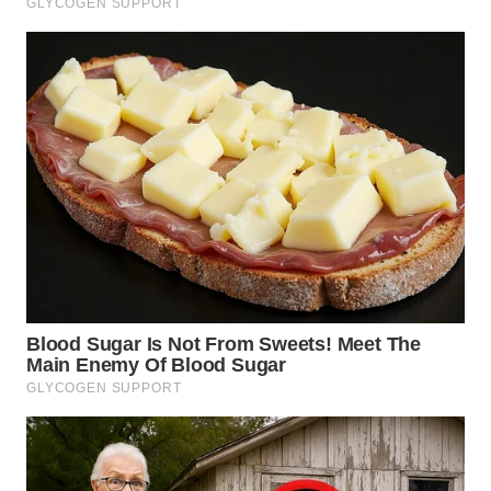
WN
NATUNA
WN
BINTAN
WN
MANDALIKA
WN
LIKUPANG
WN
LABUANBAJO
WN
BORNEO