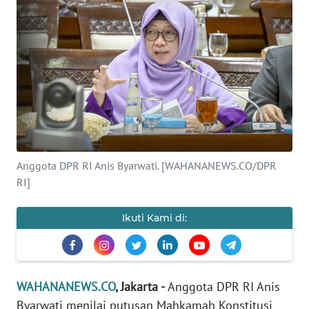
SAINS-TEKNO
KESEHATAN
INTERNASIONAL
SERBA-SERBI
PENDIDIKAN
Anggota DPR RI Anis Byarwati. [WAHANANEWS.CO/DPR
RI]
OLAHRAGA
Ikuti Kami di:
OPINI
EDITORIAL
WAHANANEWS.CO
, Jakarta -
Anggota DPR RI Anis
Byarwati menilai putusan Mahkamah Konstitusi