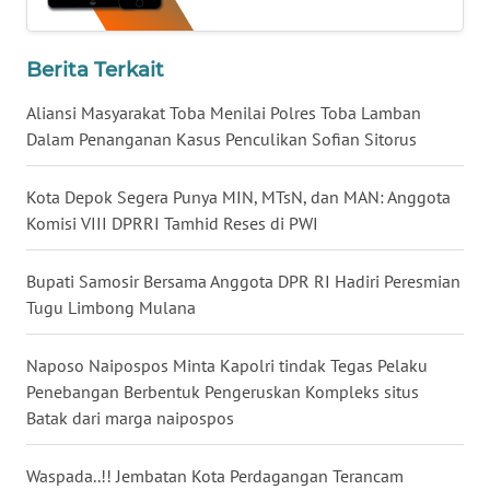
WN
BOGOR
Berita Terkait
Aliansi Masyarakat Toba Menilai Polres Toba Lamban
WN
Dalam Penanganan Kasus Penculikan Sofian Sitorus
DEPOK
Kota Depok Segera Punya MIN, MTsN, dan MAN: Anggota
WN
Komisi VIII DPRRI Tamhid Reses di PWI
TAPANULI
UTARA
Bupati Samosir Bersama Anggota DPR RI Hadiri Peresmian
WN
Tugu Limbong Mulana
SAMOSIR
Naposo Naipospos Minta Kapolri tindak Tegas Pelaku
WN
Penebangan Berbentuk Pengeruskan Kompleks situs
PADANG
Batak dari marga naipospos
LAWAS
Waspada..!! Jembatan Kota Perdagangan Terancam