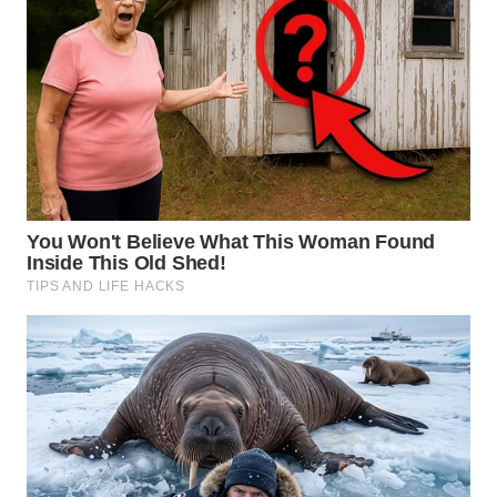
Wahana
Media
Group
WAHANA
NEWS
WAHANA
TANI
WAHANA
ADVOKAT
WAHANA
INFRASTRUKTUR
WAHANA
KONSUMEN