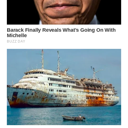
WAHANA
SPORT
WAHANA
UMKM
WAHANA
SELEB
WAHANA
PERSONA
WAHANA
OTOMOTIF
WAHANA
HEALTH