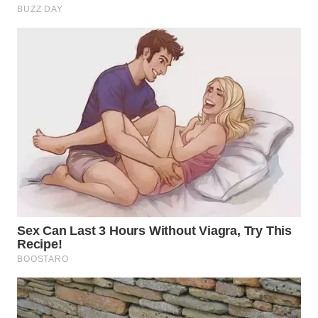
MAWAKA
ID
MARTABAT
NET
PLN
WATCH
MKLI
LPKKI
LKKI
KOPEKLIN