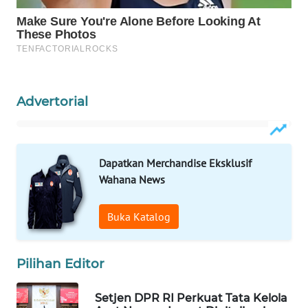
KARING
NEWS
JURNAL
MARITIM
Advertorial
HUMBANG
NEWS
GARONGGANG
Dapatkan Merchandise Eksklusif
NEWS
Wahana News
FISUELRI
Buka Katalog
ID
Pilihan Editor
ENERGI
NEWS
Setjen DPR RI Perkuat Tata Kelola