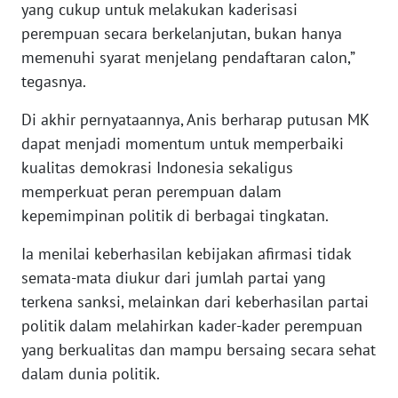
yang cukup untuk melakukan kaderisasi
WN
perempuan secara berkelanjutan, bukan hanya
MALUKU
memenuhi syarat menjelang pendaftaran calon,”
tegasnya.
WN
MALUT
Di akhir pernyataannya, Anis berharap putusan MK
dapat menjadi momentum untuk memperbaiki
WN
DAIRI
kualitas demokrasi Indonesia sekaligus
memperkuat peran perempuan dalam
WN
kepemimpinan politik di berbagai tingkatan.
DANAU
TOBA
Ia menilai keberhasilan kebijakan afirmasi tidak
semata-mata diukur dari jumlah partai yang
WN
terkena sanksi, melainkan dari keberhasilan partai
NIAS
politik dalam melahirkan kader-kader perempuan
yang berkualitas dan mampu bersaing secara sehat
WN
dalam dunia politik.
LANGKAT