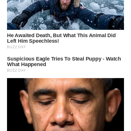
WAHANA
LISTRIK
WAHANA
TRAVEL
WAHANA
TV
WAHANANEWS
ID
WAHANANEWS
CO ID
WAHANANEWS
NET