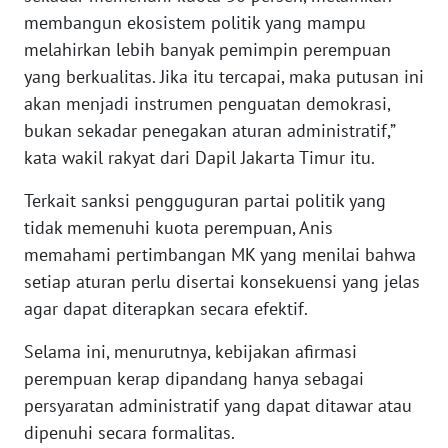
membangun ekosistem politik yang mampu
WN
melahirkan lebih banyak pemimpin perempuan
BABEL
yang berkualitas. Jika itu tercapai, maka putusan ini
akan menjadi instrumen penguatan demokrasi,
WN
SUMBAR
bukan sekadar penegakan aturan administratif,”
kata wakil rakyat dari Dapil Jakarta Timur itu.
WN
SUMSEL
Terkait sanksi pengguguran partai politik yang
tidak memenuhi kuota perempuan, Anis
WN
memahami pertimbangan MK yang menilai bahwa
BENGKULU
setiap aturan perlu disertai konsekuensi yang jelas
agar dapat diterapkan secara efektif.
WN
LAMPUNG
Selama ini, menurutnya, kebijakan afirmasi
perempuan kerap dipandang hanya sebagai
WN
persyaratan administratif yang dapat ditawar atau
JATENG
dipenuhi secara formalitas.