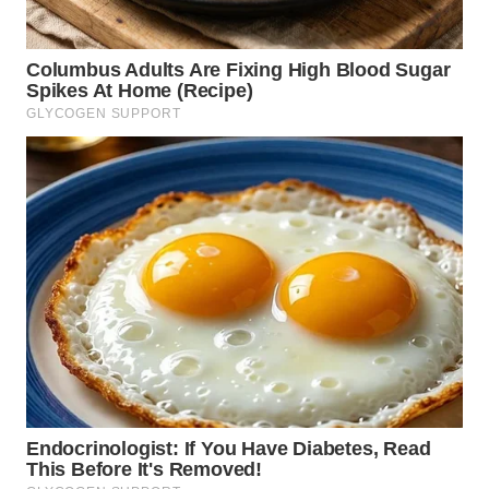
WN
PRIANGAN
TIMUR
WN
SEMARANG
WN
SOLO
WN
BOROBUDUR
WN
MADURA
WN
SURABAYA