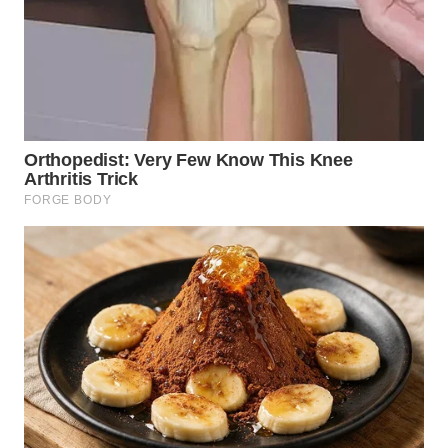
WN
INDRAMAYU
WN
KUNINGAN
WN
MAJALENGKA
WN
SUBANG
WN
SUKABUMI
WN
PURWAKARTA