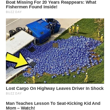
WAHANA
DESA
WISATA
LAPAK
WAHANA
Wahana
Network
KONSUMEN
LISTRIK
MASYARAKAT
KELISTRIKAN
WALINKI
ID