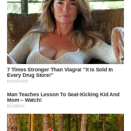
WN
TAPANULI
SELATAN
WN
TANJUNG
LESUNG
WN
KARO
WN
SIMALUNGUN
WN
LABUHANBATU
WN