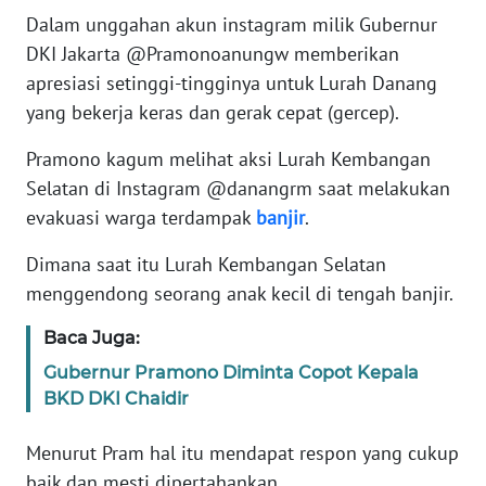
Dalam unggahan akun instagram milik Gubernur
KARIR
DKI Jakarta @Pramonoanungw memberikan
apresiasi setinggi-tingginya untuk Lurah Danang
DISCLAIMER
yang bekerja keras dan gerak cepat (gercep).
Pramono kagum melihat aksi Lurah Kembangan
Wahana
News
Selatan di Instagram @danangrm saat melakukan
Regional
evakuasi warga terdampak
banjir
.
Dimana saat itu Lurah Kembangan Selatan
WN
SUMUT
menggendong seorang anak kecil di tengah banjir.
Baca Juga:
WN
JAKARTA
Gubernur Pramono Diminta Copot Kepala
BKD DKI Chaidir
WN
JABAR
Menurut Pram hal itu mendapat respon yang cukup
baik dan mesti dipertahankan.