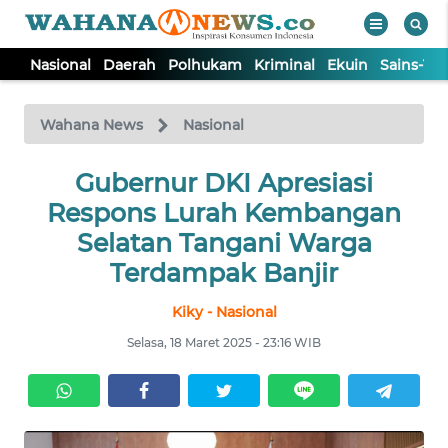
Nasional
Daerah
Polhukam
Kriminal
Ekuin
Sains-Te
WAHANA
Tutup
TV
Wahana News
Nasional
NASIONAL
Gubernur DKI Apresiasi
Respons Lurah Kembangan
DAERAH
Selatan Tangani Warga
Terdampak Banjir
POLHUKAM
Kiky - Nasional
Selasa, 18 Maret 2025 - 23:16 WIB
KRIMINAL
EKUIN