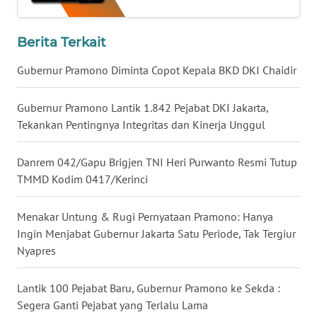
WN
BABEL
Berita Terkait
Gubernur Pramono Diminta Copot Kepala BKD DKI Chaidir
WN
SUMBAR
Gubernur Pramono Lantik 1.842 Pejabat DKI Jakarta,
Tekankan Pentingnya Integritas dan Kinerja Unggul
WN
SUMSEL
Danrem 042/Gapu Brigjen TNI Heri Purwanto Resmi Tutup
WN
TMMD Kodim 0417/Kerinci
BENGKULU
Menakar Untung & Rugi Pernyataan Pramono: Hanya
WN
Ingin Menjabat Gubernur Jakarta Satu Periode, Tak Tergiur
LAMPUNG
Nyapres
WN
Lantik 100 Pejabat Baru, Gubernur Pramono ke Sekda :
JATENG
Segera Ganti Pejabat yang Terlalu Lama