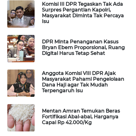
Komisi III DPR Tegaskan Tak Ada
WAHANA
Surpres Pergantian Kapolri,
SPORT
Masyarakat Diminta Tak Percaya
Isu
WAHANA
UMKM
DPR Minta Penanganan Kasus
Bryan Ebem Proporsional, Ruang
WAHANA
Digital Harus Tetap Sehat
SELEB
Anggota Komisi VIII DPR Ajak
WAHANA
Masyarakat Pahami Pengelolaan
PERSONA
Dana Haji agar Tak Mudah
Terpengaruh Isu
WAHANA
OTOMOTIF
Mentan Amran Temukan Beras
Fortifikasi Abal-abal, Harganya
WAHANA
Capai Rp 42.000/Kg
HEALTH