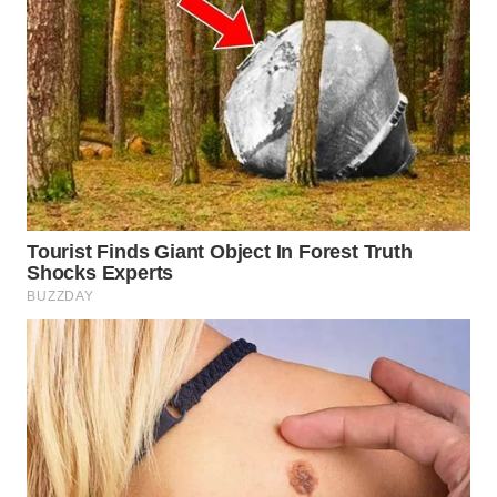
TAPANULI
TENGAH
WN DELI
SERDANG
WN
TEBING
TINGGI
WN
PAKPAK
WN
KARAWANG
WN
BEKASI