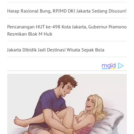
WN
Harap Rasional Bung, RPJMD DKI Jakarta Sedang Disusun!
NUSANTARA
Pencanangan HUT ke-498 Kota Jakarta, Gubernur Pramono
WN
Resmikan Blok M Hub
JOGJA
Jakarta Dibidik Jadi Destinasi Wisata Sepak Bola
WN
JATIM
WN
BALI
WN
KALBAR
WN
KALTENG