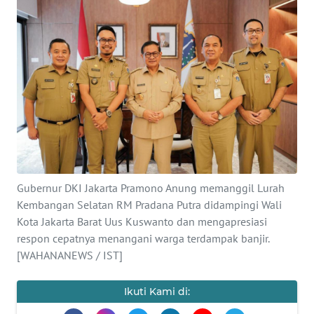
SAINS-TEKNO
KESEHATAN
INTERNASIONAL
SERBA-SERBI
PENDIDIKAN
Gubernur DKI Jakarta Pramono Anung memanggil Lurah
OLAHRAGA
Kembangan Selatan RM Pradana Putra didampingi Wali
Kota Jakarta Barat Uus Kuswanto dan mengapresiasi
respon cepatnya menangani warga terdampak banjir.
OPINI
[WAHANANEWS / IST]
EDITORIAL
Ikuti Kami di: