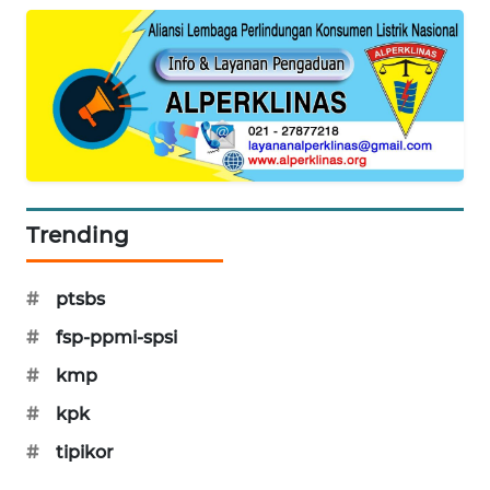
PORTAL
KONSUMEN
FORWAMKI
ALPERKLINAS
FORJASIDA
Trending
TAMBANG
#
ptsbs
NEWS
#
fsp-ppmi-spsi
SITUNGIR
#
kmp
NEWS
#
kpk
SIDIKALANG
#
tipikor
NEWS