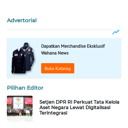
WAHANA
LISTRIK
Advertorial
WAHANA
TRAVEL
Dapatkan Merchandise Eksklusif
WAHANA
Wahana News
TV
Buka Katalog
WAHANANEWS
ID
Pilihan Editor
WAHANANEWS
CO ID
Setjen DPR RI Perkuat Tata Kelola
Aset Negara Lewat Digitalisasi
Terintegrasi
WAHANANEWS
NET