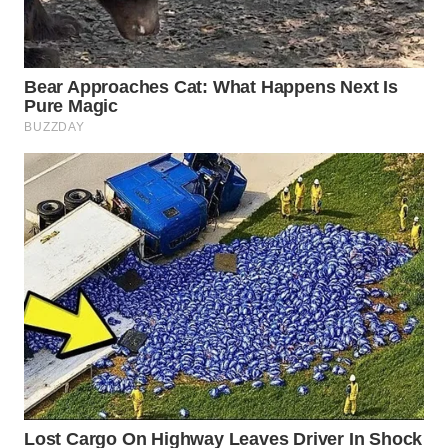
WN
NATUNA
WN
BINTAN
WN
MANDALIKA
WN
LIKUPANG
WN
LABUANBAJO
WN
BORNEO