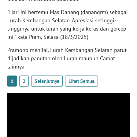
WN
BANTEN
"Hari ini bertemu Mas Danang (danangrm) sebagai
Lurah Kembangan Selatan. Apresiasi setinggi-
WN
tingginya untuk lurah yang kerja keras dan gercep
NTT
ini," kata Pram, Selasa (18/3/2025).
Pramono menilai, Lurah Kembangan Selatan patut
WN
KEPRI
dijadikan panutan oleh Lurah maupun Camat
lainnya.
WN
PAPUA
1
2
Selanjutnya
Lihat Semua
WN
PAPUA
BARAT
WN
RIAU