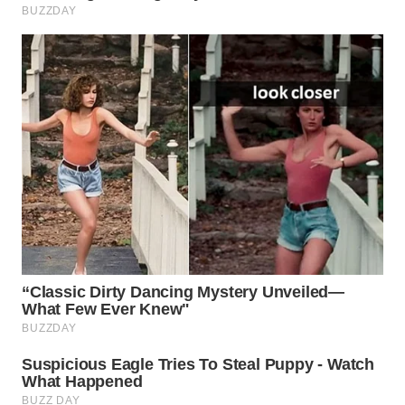
Wahana
Media
Group
WAHANA
NEWS
WAHANA
TANI
WAHANA
ADVOKAT
WAHANA
INFRASTRUKTUR
WAHANA
KONSUMEN