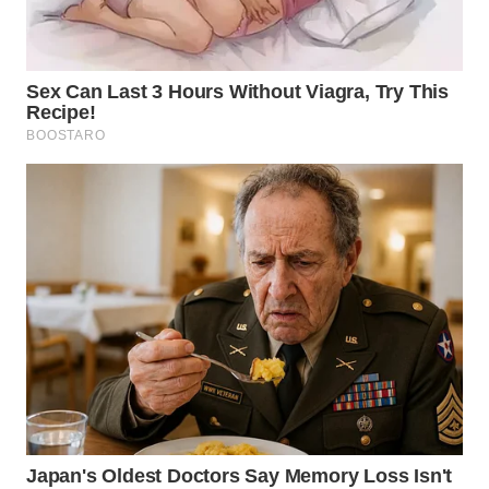
WN
KALTARA
WN
KALSEL
WN
KALTIM
WN
SULSEL
WN
GORONTALO
WN
SULUT