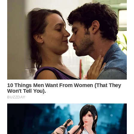
WN
INDRAMAYU
WN
KUNINGAN
WN
MAJALENGKA
WN
SUBANG
WN
SUKABUMI
WN
PURWAKARTA