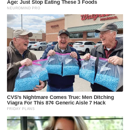
WN
MALUKU
WN
MALUT
WN
DAIRI
WN
DANAU
TOBA
WN
NIAS
WN
LANGKAT