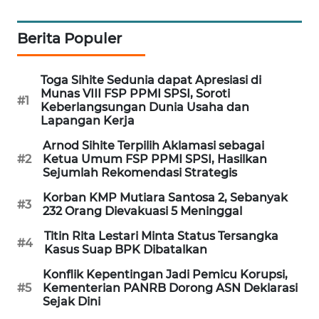
MAWAKA
Berita Populer
ID
MARTABAT
Toga Sihite Sedunia dapat Apresiasi di
NET
Munas VIII FSP PPMI SPSI, Soroti
#1
Keberlangsungan Dunia Usaha dan
Lapangan Kerja
PLN
WATCH
Arnod Sihite Terpilih Aklamasi sebagai
#2
Ketua Umum FSP PPMI SPSI, Hasilkan
Sejumlah Rekomendasi Strategis
MKLI
Korban KMP Mutiara Santosa 2, Sebanyak
#3
232 Orang Dievakuasi 5 Meninggal
LPKKI
Titin Rita Lestari Minta Status Tersangka
#4
Kasus Suap BPK Dibatalkan
LKKI
Konflik Kepentingan Jadi Pemicu Korupsi,
#5
Kementerian PANRB Dorong ASN Deklarasi
KOPEKLIN
Sejak Dini