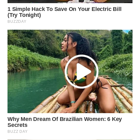
WN
SUMEDANG
WN
CIANJUR
WN
KEPULAUAN
SERIBU
WN
TANGERANG
WN
BINJAI
WN
CIREBON