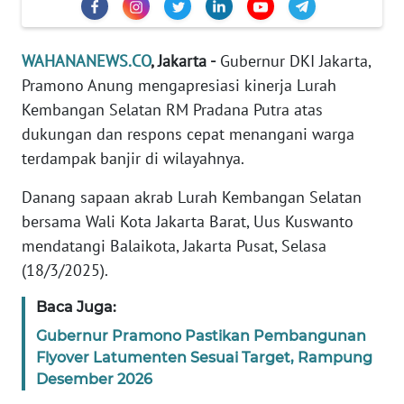
Informasi
INDEKS
WAHANANEWS.CO
, Jakarta -
Gubernur DKI Jakarta,
BERITA
Pramono Anung mengapresiasi kinerja Lurah
Kembangan Selatan RM Pradana Putra atas
KONTAK
KAMI
dukungan dan respons cepat menangani warga
terdampak banjir di wilayahnya.
INFO
Danang sapaan akrab Lurah Kembangan Selatan
IKLAN
bersama Wali Kota Jakarta Barat, Uus Kuswanto
mendatangi Balaikota, Jakarta Pusat, Selasa
TENTANG
KAMI
(18/3/2025).
Baca Juga:
PEDOMAN
MEDIA
Gubernur Pramono Pastikan Pembangunan
SIBER
Flyover Latumenten Sesuai Target, Rampung
Desember 2026
REDAKSI