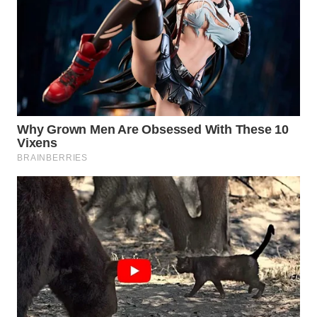
WN
PRIANGAN
TIMUR
WN
SEMARANG
WN
SOLO
WN
BOROBUDUR
WN
MADURA
WN
SURABAYA