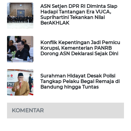
WAHANA
ASN Setjen DPR RI Diminta Siap
Hadapi Tantangan Era VUCA,
DESA
Suprihartini Tekankan Nilai
WISATA
BerAKHLAK
LAPAK
WAHANA
Konflik Kepentingan Jadi Pemicu
Korupsi, Kementerian PANRB
Dorong ASN Deklarasi Sejak Dini
Wahana
Network
Surahman Hidayat Desak Polisi
KONSUMEN
Tangkap Pelaku Begal Remaja di
LISTRIK
Bandung hingga Tuntas
MASYARAKAT
KELISTRIKAN
KOMENTAR
WALINKI
ID