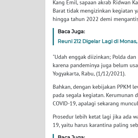
Kang Emil, sapaan akrab Ridwan Ka
Barat tidak mengizinkan kegiatan
WN
hingga tahun 2022 demi mengantisi
NTT
Baca Juga:
WN
Reuni 212 Digelar Lagi di Monas
KEPRI
"Udah enggak diizinkan; Polda dan 
WN
karena pandeminya juga belum usai,
PAPUA
Yogyakarta, Rabu, (1/12/2021).
WN
Bahkan, dengan kebijakan PPKM le
PAPUA
pada segala kegiatan. Kerumunan 
BARAT
COVID-19, apalagi sekarang muncul 
WN
Prosedur lebih ketat lagi jika ada 
RIAU
19, yaitu harus karantina paling seb
WN
Baca Juga: