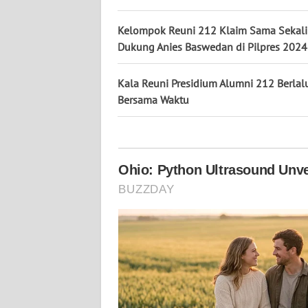
KALTARA
Kelompok Reuni 212 Klaim Sama Sekali
WN
Dukung Anies Baswedan di Pilpres 2024
KALSEL
Kala Reuni Presidium Alumni 212 Berlal
WN
Bersama Waktu
KALTIM
WN
SULSEL
WN
GORONTALO
WN
SULUT
WN
MALUKU