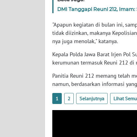
SERAMBI
DMI Tanggapi Reuni 212, Imam: 
WN
"Apapun kegiatan di bulan ini, sam
JAMBI
tidak diizinkan, makanya Kepolisi
nya juga menolak," katanya.
WN
SULTRA
Kepala Polda Jawa Barat Irjen Pol 
kerumunan termasuk Reuni 212 di 
WN
NTB
Panitia Reuni 212 memang telah me
namun, berdasarkan informasi yang
WN
SULTENG
1
2
Selanjutnya
Lihat Sem
WN
SULBAR
WN