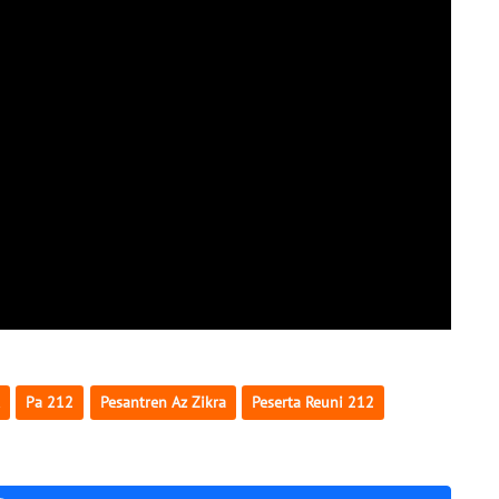
Pa 212
Pesantren Az Zikra
Peserta Reuni 212