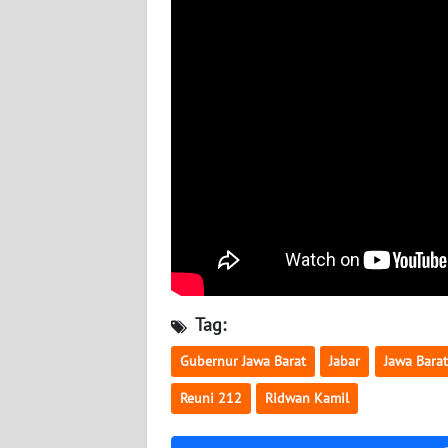
BABEL
WN
SUMBAR
WN
SUMSEL
WN
BENGKULU
WN
LAMPUNG
Tag:
WN
Gubernur Jawa Barat
Jabar
Jawa Barat
JATENG
Reuni 212
Ridwan Kamil
WN