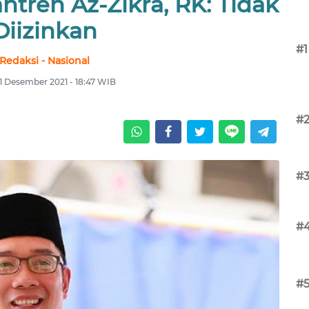
ntren Az-Zikra, RK: Tidak
Diizinkan
#1
Redaksi - Nasional
1 Desember 2021 - 18:47 WIB
#
#
#
#