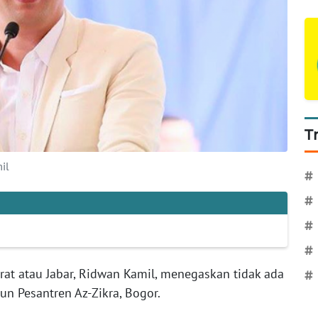
T
il
#
#
#
#
rat atau Jabar, Ridwan Kamil, menegaskan tidak ada
#
n Pesantren Az-Zikra, Bogor.