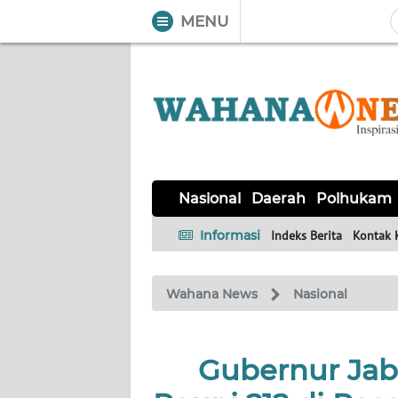
MENU
WAHANA
Tutup
TV
NASIONAL
DAERAH
POLHUKAM
KRIMINAL
EKUIN
SAINS-
KESEHATAN
INTERNASIONAL
Nasional
Daerah
Polhukam
TEKNO
Informasi
Indeks Berita
Kontak 
SERBA-
PENDIDIKAN
OLAHRAGA
OPINI
SERBI
Wahana News
Nasional
EDITORIAL
Gubernur Jab
Informasi