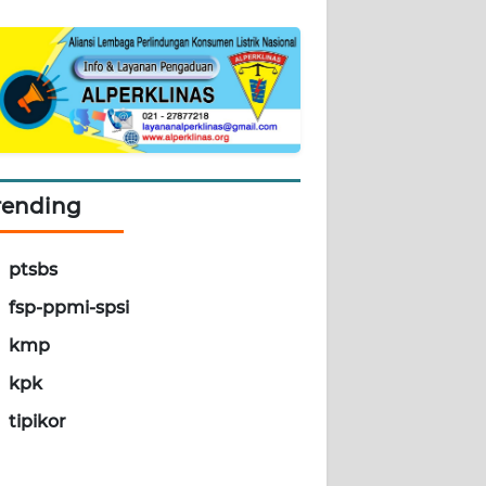
rending
ptsbs
fsp-ppmi-spsi
kmp
kpk
tipikor