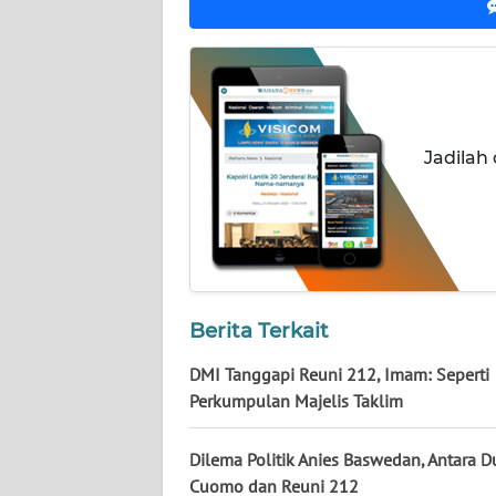
NUSANTARA
WN
JOGJA
WN
Jadilah
JATIM
WN
BALI
WN
Berita Terkait
KALBAR
DMI Tanggapi Reuni 212, Imam: Seperti
WN
Perkumpulan Majelis Taklim
KALTENG
Dilema Politik Anies Baswedan, Antara D
WN
Cuomo dan Reuni 212