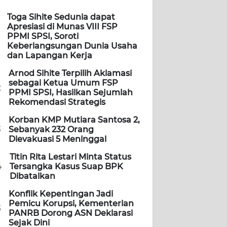
Toga Sihite Sedunia dapat
Apresiasi di Munas VIII FSP
PPMI SPSI, Soroti
Keberlangsungan Dunia Usaha
dan Lapangan Kerja
Arnod Sihite Terpilih Aklamasi
sebagai Ketua Umum FSP
2
PPMI SPSI, Hasilkan Sejumlah
Rekomendasi Strategis
Korban KMP Mutiara Santosa 2,
3
Sebanyak 232 Orang
Dievakuasi 5 Meninggal
Titin Rita Lestari Minta Status
4
Tersangka Kasus Suap BPK
Dibatalkan
Konflik Kepentingan Jadi
Pemicu Korupsi, Kementerian
5
PANRB Dorong ASN Deklarasi
Sejak Dini