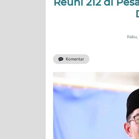
Reuni 212 di Pesa
INDEKS
BERITA
KONTAK
KAMI
Rabu, 
INFO
IKLAN
Komentar
TENTANG
KAMI
PEDOMAN
MEDIA
SIBER
REDAKSI