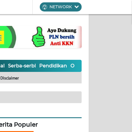
NETWORK
al
Serba-serbi
Pendidikan
Olahraga
Opini
Editoria
Disclaimer
erita Populer