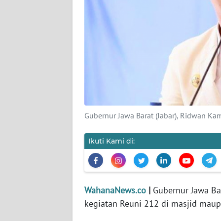
KARIR
DISCLAIMER
Wahana
News
Regional
WN
SUMUT
Gubernur Jawa Barat (Jabar), Ridwan Kam
WN
Ikuti Kami di:
JAKARTA
WN
JABAR
WahanaNews.co
|
Gubernur Jawa Ba
kegiatan Reuni 212 di masjid maupu
WN
BANTEN