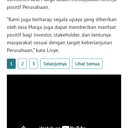
WN
positif Perusahaan.
BANTEN
“Kami juga berharap segala upaya yang diberikan
WN
oleh Jasa Marga juga dapat memberikan manfaat
NTT
positif bagi investor, stakeholder, dan tentunya
masyarakat sesuai dengan target keberlanjutan
WN
Perusahaan,” kata Lisye.
KEPRI
1
2
3
Selanjutnya
Lihat Semua
WN
PAPUA
WN
PAPUA
BARAT
WN
RIAU