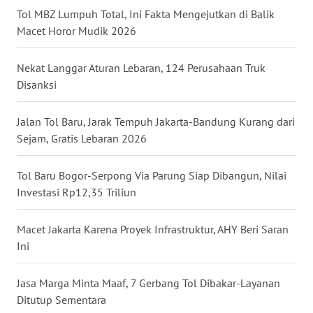
Tol MBZ Lumpuh Total, Ini Fakta Mengejutkan di Balik
WN
Macet Horor Mudik 2026
BABEL
Nekat Langgar Aturan Lebaran, 124 Perusahaan Truk
WN
Disanksi
SUMBAR
Jalan Tol Baru, Jarak Tempuh Jakarta-Bandung Kurang dari
WN
Sejam, Gratis Lebaran 2026
SUMSEL
Tol Baru Bogor-Serpong Via Parung Siap Dibangun, Nilai
WN
BENGKULU
Investasi Rp12,35 Triliun
WN
Macet Jakarta Karena Proyek Infrastruktur, AHY Beri Saran
LAMPUNG
Ini
WN
Jasa Marga Minta Maaf, 7 Gerbang Tol Dibakar-Layanan
JATENG
Ditutup Sementara