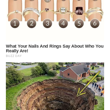
WN
MALUKU
WN
MALUT
WN
DAIRI
WN
DANAU
TOBA
WN
NIAS
WN
LANGKAT