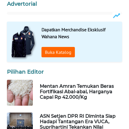
Advertorial
WN
PRIANGAN
TIMUR
Dapatkan Merchandise Eksklusif
WN
Wahana News
SEMARANG
Buka Katalog
WN
SOLO
Pilihan Editor
WN
BOROBUDUR
Mentan Amran Temukan Beras
Fortifikasi Abal-abal, Harganya
WN
Capai Rp 42.000/Kg
MADURA
ASN Setjen DPR RI Diminta Siap
WN
Hadapi Tantangan Era VUCA,
SURABAYA
Suprihartini Tekankan Nilai