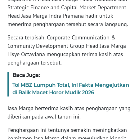
Strategic Finance and Capital Market Department
KARIR
Head Jasa Marga Indra Pramana hadir untuk
menerima penghargaan tersebut secara langsung.
DISCLAIMER
Secara terpisah, Corporate Communication &
Community Development Group Head Jasa Marga
Wahana
News
Lisye Octaviana mengucapkan terima kasih atas
Regional
penghargaan tersebut.
Baca Juga:
WN
SUMUT
Tol MBZ Lumpuh Total, Ini Fakta Mengejutkan
di Balik Macet Horor Mudik 2026
WN
JAKARTA
Jasa Marga berterima kasih atas penghargaan yang
diberikan pada awal tahun ini.
WN
JABAR
Penghargaan ini tentunya semakin meningkatkan
komitmen Jasa Marga dalam mewujudkan kinerja