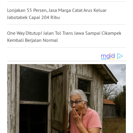
WN
Lonjakan 55 Persen, Jasa Marga Catat Arus Keluar
NUSANTARA
Jabotabek Capai 204 Ribu
WN
One Way Ditutup! Jalan Tol Trans Jawa Sampai Cikampek
JOGJA
Kembali Berjalan Normal
WN
JATIM
WN
BALI
WN
KALBAR
WN
KALTENG