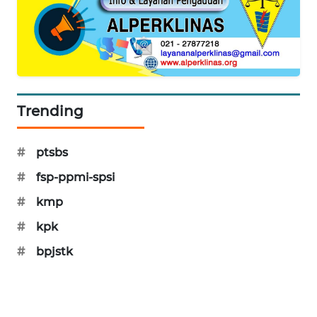
WAHANA
SPORT
WAHANA
UMKM
Trending
WAHANA
SELEB
#
ptsbs
WAHANA
#
fsp-ppmi-spsi
PERSONA
#
kmp
#
kpk
WAHANA
OTOMOTIF
#
bpjstk
WAHANA
HEALTH