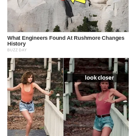
WN
BOGOR
WN
DEPOK
WN
TAPANULI
UTARA
WN
SAMOSIR
WN
PADANG
LAWAS