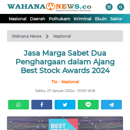
Nasional
Daerah
Polhukam
Kriminal
Ekuin
Sains-Te
WAHANA
Tutup
TV
Wahana News
Nasional
NASIONAL
Jasa Marga Sabet Dua
Penghargaan dalam Ajang
DAERAH
Best Stock Awards 2024
Tio - Nasional
POLHUKAM
Sabtu, 27 Januari 2024 - 01:00 WIB
KRIMINAL
EKUIN