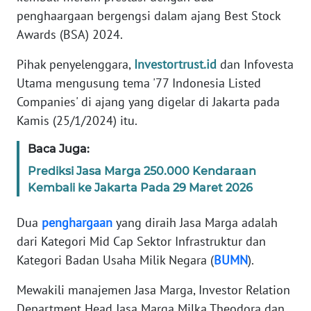
Informasi
penghaargaan bergengsi dalam ajang Best Stock
Awards (BSA) 2024.
INDEKS
BERITA
Pihak penyelenggara,
Investortrust.id
dan Infovesta
Utama mengusung tema '77 Indonesia Listed
KONTAK
Companies' di ajang yang digelar di Jakarta pada
KAMI
Kamis (25/1/2024) itu.
INFO
Baca Juga:
IKLAN
Prediksi Jasa Marga 250.000 Kendaraan
Kembali ke Jakarta Pada 29 Maret 2026
TENTANG
KAMI
Dua
penghargaan
yang diraih Jasa Marga adalah
dari Kategori Mid Cap Sektor Infrastruktur dan
PEDOMAN
MEDIA
Kategori Badan Usaha Milik Negara (
BUMN
).
SIBER
Mewakili manajemen Jasa Marga, Investor Relation
Department Head Jasa Marga Milka Theodora dan
REDAKSI