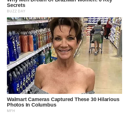
WN
INDRAMAYU
WN
KUNINGAN
WN
MAJALENGKA
WN
SUBANG
WN
SUKABUMI
WN
PURWAKARTA