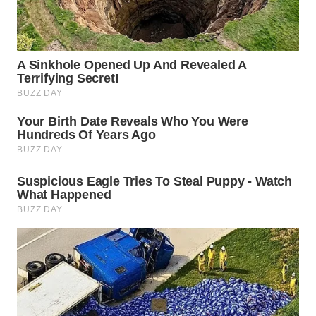
WN
TAPANULI
SELATAN
WN
TANJUNG
LESUNG
WN
KARO
WN
SIMALUNGUN
WN
LABUHANBATU
WN