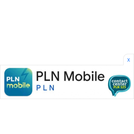
KARING
NEWS
JURNAL
MARITIM
HUMBANG
NEWS
X
GARONGGANG
NEWS
FISUELRI
ID
ENERGI
NEWS