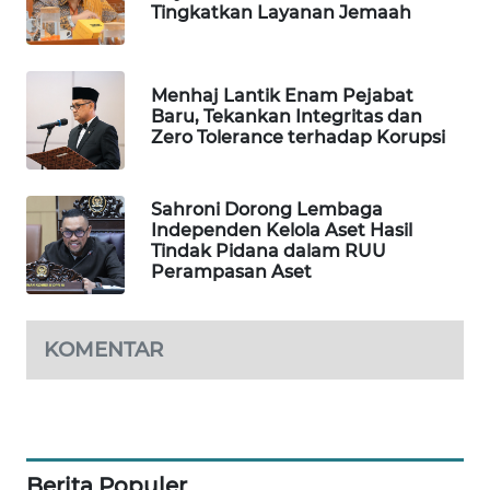
Tingkatkan Layanan Jemaah
Wahana
Media
Group
Menhaj Lantik Enam Pejabat
Baru, Tekankan Integritas dan
WAHANA
Zero Tolerance terhadap Korupsi
NEWS
WAHANA
Sahroni Dorong Lembaga
TANI
Independen Kelola Aset Hasil
Tindak Pidana dalam RUU
Perampasan Aset
WAHANA
ADVOKAT
KOMENTAR
WAHANA
INFRASTRUKTUR
WAHANA
KONSUMEN
Berita Populer