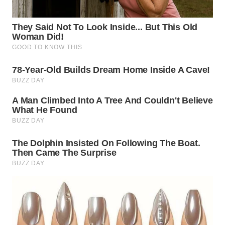
WN
KALTARA
WN
KALSEL
WN
KALTIM
WN
SULSEL
WN
GORONTALO
WN
SULUT