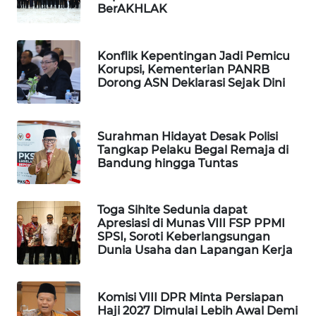
BerAKHLAK
WN
NATUNA
Konflik Kepentingan Jadi Pemicu
Korupsi, Kementerian PANRB
WN
Dorong ASN Deklarasi Sejak Dini
BINTAN
WN
Surahman Hidayat Desak Polisi
MANDALIKA
Tangkap Pelaku Begal Remaja di
Bandung hingga Tuntas
WN
LIKUPANG
Toga Sihite Sedunia dapat
Apresiasi di Munas VIII FSP PPMI
WN
SPSI, Soroti Keberlangsungan
LABUANBAJO
Dunia Usaha dan Lapangan Kerja
WN
Komisi VIII DPR Minta Persiapan
BORNEO
Haji 2027 Dimulai Lebih Awal Demi