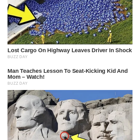
TAPANULI
TENGAH
WN DELI
SERDANG
WN
TEBING
TINGGI
WN
PAKPAK
WN
KARAWANG
WN
BEKASI