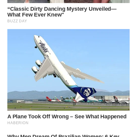
WN
SUMEDANG
WN
CIANJUR
WN
KEPULAUAN
SERIBU
WN
TANGERANG
WN
BINJAI
WN
CIREBON