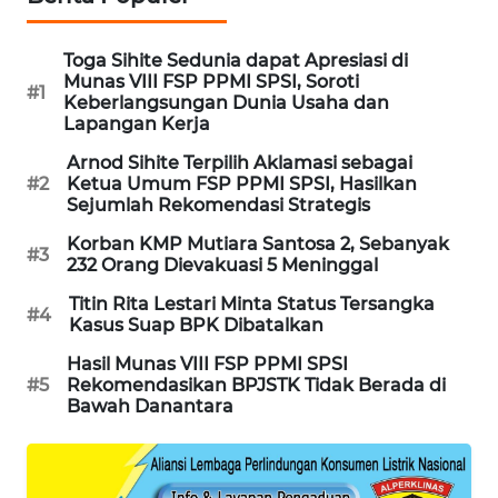
WAHANA
LISTRIK
Toga Sihite Sedunia dapat Apresiasi di
Munas VIII FSP PPMI SPSI, Soroti
#1
Keberlangsungan Dunia Usaha dan
WAHANA
Lapangan Kerja
TRAVEL
Arnod Sihite Terpilih Aklamasi sebagai
#2
Ketua Umum FSP PPMI SPSI, Hasilkan
WAHANA
Sejumlah Rekomendasi Strategis
TV
Korban KMP Mutiara Santosa 2, Sebanyak
#3
232 Orang Dievakuasi 5 Meninggal
WAHANANEWS
ID
Titin Rita Lestari Minta Status Tersangka
#4
Kasus Suap BPK Dibatalkan
WAHANANEWS
Hasil Munas VIII FSP PPMI SPSI
CO ID
#5
Rekomendasikan BPJSTK Tidak Berada di
Bawah Danantara
WAHANANEWS
NET