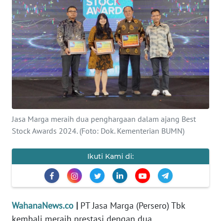
SAINS-TEKNO
KESEHATAN
INTERNASIONAL
SERBA-SERBI
PENDIDIKAN
Jasa Marga meraih dua penghargaan dalam ajang Best
Stock Awards 2024. (Foto: Dok. Kementerian BUMN)
OLAHRAGA
Ikuti Kami di:
OPINI
EDITORIAL
WahanaNews.co
|
PT Jasa Marga (Persero) Tbk
kembali meraih prestasi dengan dua