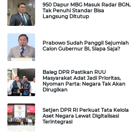
950 Dapur MBG Masuk Radar BGN,
WAHANA
Tak Penuhi Standar Bisa
DESA
Langsung Ditutup
WISATA
LAPAK
WAHANA
Prabowo Sudah Panggil Sejumlah
Calon Gubernur BI, Siapa Saja?
Wahana
Network
Baleg DPR Pastikan RUU
Masyarakat Adat Jadi Prioritas,
KONSUMEN
Nyoman Parta: Negara Tak Akan
LISTRIK
Dirugikan
MASYARAKAT
KELISTRIKAN
Setjen DPR RI Perkuat Tata Kelola
Aset Negara Lewat Digitalisasi
Terintegrasi
WALINKI
ID