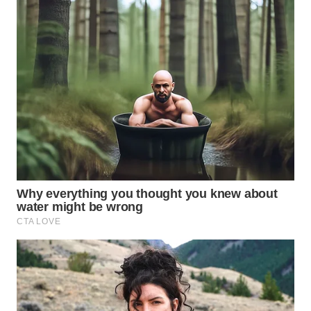
Wahana
Media
Group
WAHANA
NEWS
WAHANA
TANI
WAHANA
ADVOKAT
WAHANA
INFRASTRUKTUR
WAHANA
KONSUMEN