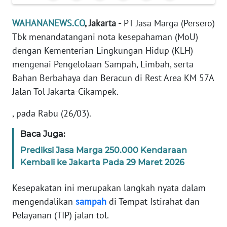
Informasi
WAHANANEWS.CO
, Jakarta -
PT Jasa Marga (Persero)
INDEKS
Tbk menandatangani nota kesepahaman (MoU)
BERITA
dengan Kementerian Lingkungan Hidup (KLH)
mengenai Pengelolaan Sampah, Limbah, serta
KONTAK
KAMI
Bahan Berbahaya dan Beracun di Rest Area KM 57A
Jalan Tol Jakarta-Cikampek.
INFO
IKLAN
, pada Rabu (26/03).
Baca Juga:
TENTANG
KAMI
Prediksi Jasa Marga 250.000 Kendaraan
Kembali ke Jakarta Pada 29 Maret 2026
PEDOMAN
MEDIA
Kesepakatan ini merupakan langkah nyata dalam
SIBER
mengendalikan
sampah
di Tempat Istirahat dan
Pelayanan (TIP) jalan tol.
REDAKSI