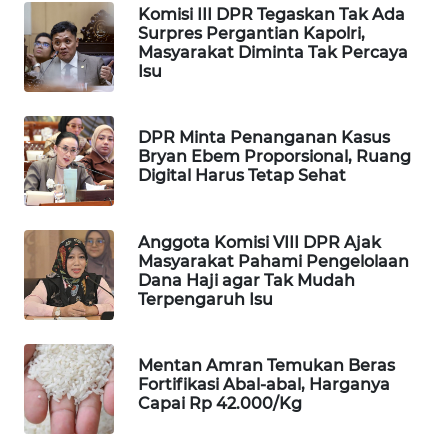
Komisi III DPR Tegaskan Tak Ada
Surpres Pergantian Kapolri,
MAWAKA
Masyarakat Diminta Tak Percaya
ID
Isu
MARTABAT
NET
DPR Minta Penanganan Kasus
Bryan Ebem Proporsional, Ruang
Digital Harus Tetap Sehat
PLN
WATCH
Anggota Komisi VIII DPR Ajak
MKLI
Masyarakat Pahami Pengelolaan
Dana Haji agar Tak Mudah
Terpengaruh Isu
LPKKI
LKKI
Mentan Amran Temukan Beras
Fortifikasi Abal-abal, Harganya
Capai Rp 42.000/Kg
KOPEKLIN