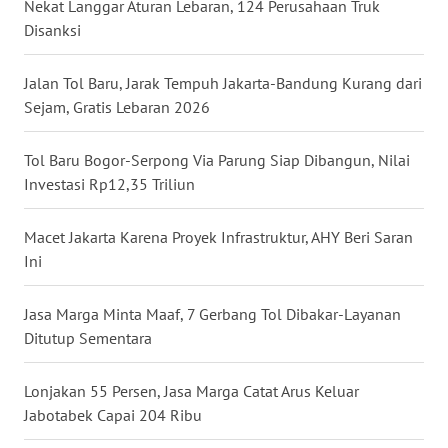
Nekat Langgar Aturan Lebaran, 124 Perusahaan Truk
WN
Disanksi
NUSANTARA
Jalan Tol Baru, Jarak Tempuh Jakarta-Bandung Kurang dari
WN
Sejam, Gratis Lebaran 2026
JOGJA
Tol Baru Bogor-Serpong Via Parung Siap Dibangun, Nilai
WN
Investasi Rp12,35 Triliun
JATIM
Macet Jakarta Karena Proyek Infrastruktur, AHY Beri Saran
WN
Ini
BALI
Jasa Marga Minta Maaf, 7 Gerbang Tol Dibakar-Layanan
WN
Ditutup Sementara
KALBAR
Lonjakan 55 Persen, Jasa Marga Catat Arus Keluar
WN
Jabotabek Capai 204 Ribu
KALTENG