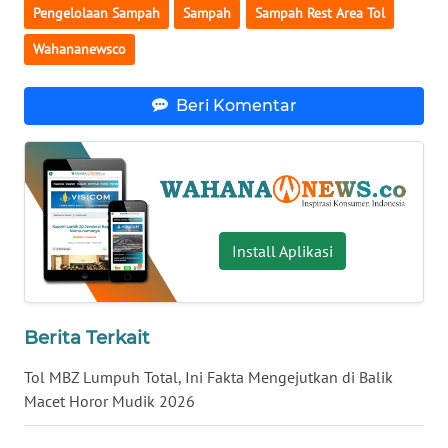
Pengelolaan Sampah
Sampah
Sampah Rest Area Tol
WN
Wahananewsco
BABEL
WN
Beri Komentar
SUMBAR
WN
SUMSEL
Install Aplikasi
WN
BENGKULU
WN
Berita Terkait
LAMPUNG
Tol MBZ Lumpuh Total, Ini Fakta Mengejutkan di Balik
WN
Macet Horor Mudik 2026
JATENG