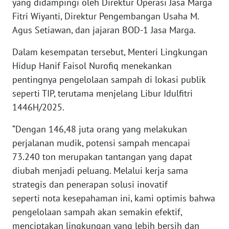
yang didampingi oleh Direktur Operasi Jasa Marga
WN
Fitri Wiyanti, Direktur Pengembangan Usaha M.
BANTEN
Agus Setiawan, dan jajaran BOD-1 Jasa Marga.
WN
Dalam kesempatan tersebut, Menteri Lingkungan
NTT
Hidup Hanif Faisol Nurofiq menekankan
pentingnya pengelolaan sampah di lokasi publik
WN
seperti TIP, terutama menjelang Libur Idulfitri
KEPRI
1446H/2025.
WN
“Dengan 146,48 juta orang yang melakukan
PAPUA
perjalanan mudik, potensi sampah mencapai
73.240 ton merupakan tantangan yang dapat
WN
diubah menjadi peluang. Melalui kerja sama
PAPUA
BARAT
strategis dan penerapan solusi inovatif
seperti nota kesepahaman ini, kami optimis bahwa
WN
pengelolaan sampah akan semakin efektif,
RIAU
menciptakan lingkungan yang lebih bersih dan