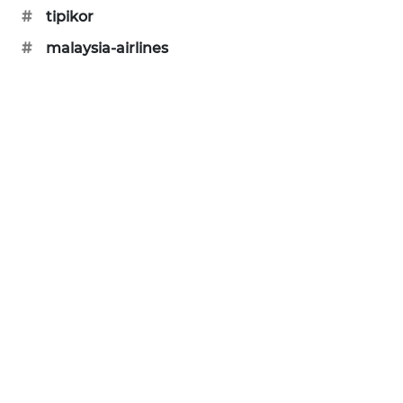
KARING
#
tipikor
NEWS
#
malaysia-airlines
JURNAL
MARITIM
HUMBANG
NEWS
GARONGGANG
NEWS
FISUELRI
ID
ENERGI
NEWS