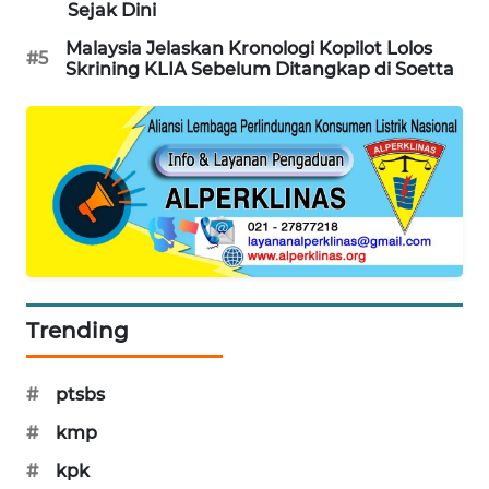
Sejak Dini
SIBARAGAS
Malaysia Jelaskan Kronologi Kopilot Lolos
NEWS
#5
Skrining KLIA Sebelum Ditangkap di Soetta
METRO
SIANTAR
NEWS
METRO
MEDAN
NEWS
METRO
Trending
JAKARTA
NEWS
#
ptsbs
KRT
#
kmp
NEWS
#
kpk