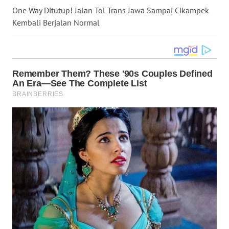
One Way Ditutup! Jalan Tol Trans Jawa Sampai Cikampek
WN
KALTARA
Kembali Berjalan Normal
WN
KALSEL
WN
KALTIM
WN
SULSEL
WN
GORONTALO
WN
SULUT