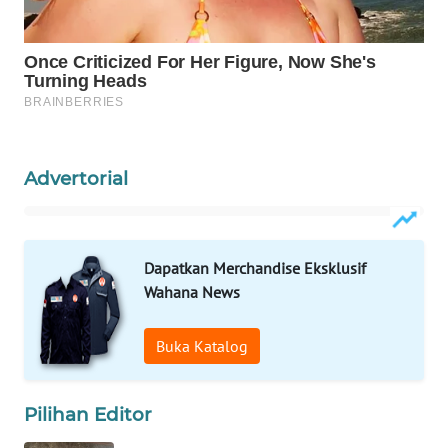
WAHANA
SPORT
WAHANA
UMKM
WAHANA
Advertorial
SELEB
WAHANA
Dapatkan Merchandise Eksklusif
PERSONA
Wahana News
WAHANA
OTOMOTIF
Buka Katalog
WAHANA
Pilihan Editor
HEALTH