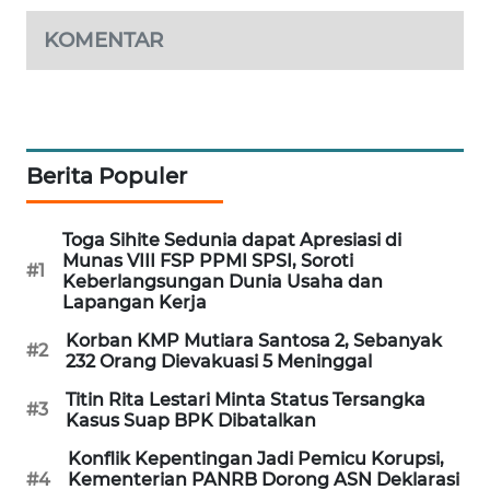
PORTAL
KOMENTAR
KONSUMEN
FORWAMKI
ALPERKLINAS
Berita Populer
FORJASIDA
Toga Sihite Sedunia dapat Apresiasi di
Munas VIII FSP PPMI SPSI, Soroti
#1
TAMBANG
Keberlangsungan Dunia Usaha dan
NEWS
Lapangan Kerja
Korban KMP Mutiara Santosa 2, Sebanyak
#2
SITUNGIR
232 Orang Dievakuasi 5 Meninggal
NEWS
Titin Rita Lestari Minta Status Tersangka
#3
Kasus Suap BPK Dibatalkan
SIDIKALANG
Konflik Kepentingan Jadi Pemicu Korupsi,
NEWS
#4
Kementerian PANRB Dorong ASN Deklarasi