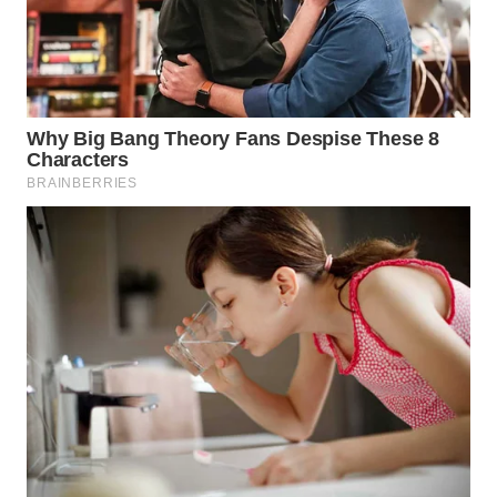
WN
PRIANGAN
TIMUR
WN
SEMARANG
WN
SOLO
WN
BOROBUDUR
WN
MADURA
WN
SURABAYA