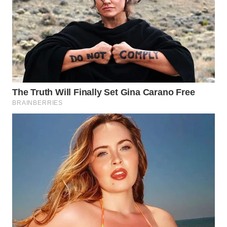
WAHANA
LISTRIK
WAHANA
TRAVEL
WAHANA
TV
WAHANANEWS
ID
WAHANANEWS
CO ID
WAHANANEWS
NET