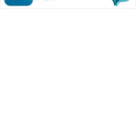
WAHANA MEDIA GROUP
|
|
|
WAHANA NEWS co
WAHANA TANI
WAHANA ADVOKAT
|
|
WAHANA INFRASTRUKTUR
WAHANA KONSUMEN
|
|
|
WAHANA LISTRIK
WAHANA TRAVEL
WAHANA TV
|
|
|
WAHANANEWS id
WAHANANEWS CO ID
WAHANANEWS NET
|
|
|
WAHANA SPORT ID
Wahana UMKM
Wahana Seleb
|
|
|
Wahana Persona
Wahana Otomotif
Wahana Health
|
Wahana Desa Wisata
Lapak Wahana