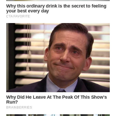
WN
NATUNA
WN
BINTAN
WN
MANDALIKA
WN
LIKUPANG
WN
LABUANBAJO
WN
BORNEO