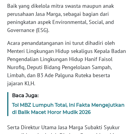
Baik yang dikelola mitra swasta maupun anak
perusahaan Jasa Marga, sebagai bagian dari
KARIR
peningkatan aspek Environmental, Social, and
Governance (ESG).
DISCLAIMER
Acara penandatanganan ini turut dihadiri oleh
Wahana
Menteri Lingkungan Hidup sekaligus Kepala Badan
News
Regional
Pengendalian Lingkungan Hidup Hanif Faisol
Nurofiq, Deputi Bidang Pengelolaan Sampah,
WN
Limbah, dan B3 Ade Palguna Ruteka beserta
SUMUT
jajaran KLH.
WN
Baca Juga:
JAKARTA
Tol MBZ Lumpuh Total, Ini Fakta Mengejutkan
di Balik Macet Horor Mudik 2026
WN
JABAR
Serta Direktur Utama Jasa Marga Subakti Syukur