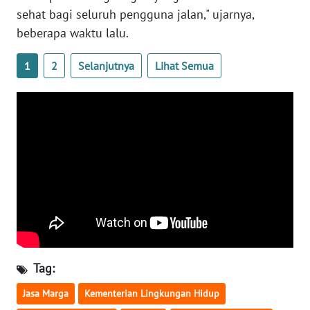
sehat bagi seluruh pengguna jalan," ujarnya,
WN
beberapa waktu lalu.
SERAMBI
1
2
Selanjutnya
Lihat Semua
WN
JAMBI
WN
SULTRA
WN
NTB
WN
SULTENG
Tag:
WN
SULBAR
Jasa Marga
Kementerian Lingkungan Hidup