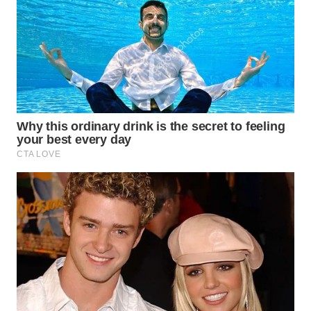
TAPANULI
TENGAH
WN DELI
SERDANG
WN
TEBING
TINGGI
WN
PAKPAK
WN
KARAWANG
WN
BEKASI