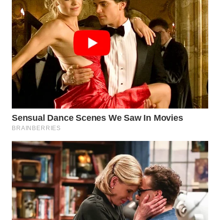
WN
INDRAMAYU
WN
KUNINGAN
WN
MAJALENGKA
WN
SUBANG
WN
SUKABUMI
WN
PURWAKARTA