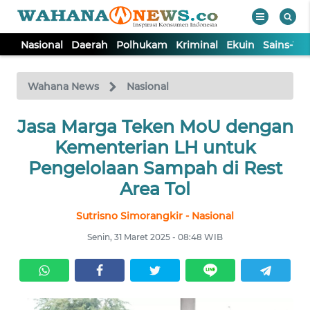
Nasional
Daerah
Polhukam
Kriminal
Ekuin
Sains-Te
WAHANA
Tutup
TV
Wahana News
Nasional
Jasa Marga Teken MoU dengan
NASIONAL
Kementerian LH untuk
DAERAH
Pengelolaan Sampah di Rest
Area Tol
POLHUKAM
Sutrisno Simorangkir - Nasional
Senin, 31 Maret 2025 - 08:48 WIB
KRIMINAL
EKUIN