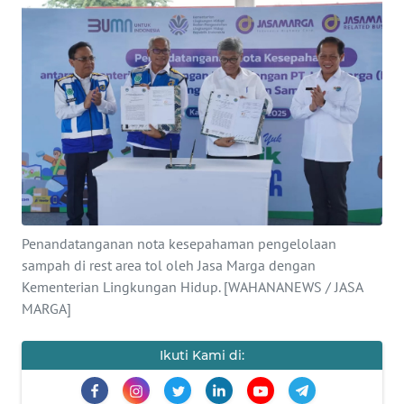
SAINS-TEKNO
KESEHATAN
INTERNASIONAL
SERBA-SERBI
PENDIDIKAN
Penandatanganan nota kesepahaman pengelolaan
OLAHRAGA
sampah di rest area tol oleh Jasa Marga dengan
Kementerian Lingkungan Hidup. [WAHANANEWS / JASA
MARGA]
OPINI
Ikuti Kami di:
EDITORIAL