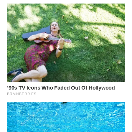
WN
TAPANULI
SELATAN
WN
TANJUNG
LESUNG
WN
KARO
WN
SIMALUNGUN
WN
LABUHANBATU
WN