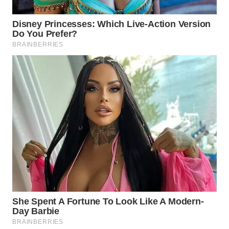
WN
MALUKU
WN
MALUT
WN
DAIRI
WN
DANAU
TOBA
WN
NIAS
WN
LANGKAT