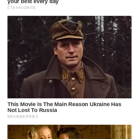
WN
SUMEDANG
WN
CIANJUR
WN
KEPULAUAN
SERIBU
WN
TANGERANG
WN
BINJAI
WN
CIREBON