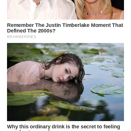
WN
BOGOR
WN
DEPOK
WN
TAPANULI
UTARA
WN
SAMOSIR
WN
PADANG
LAWAS