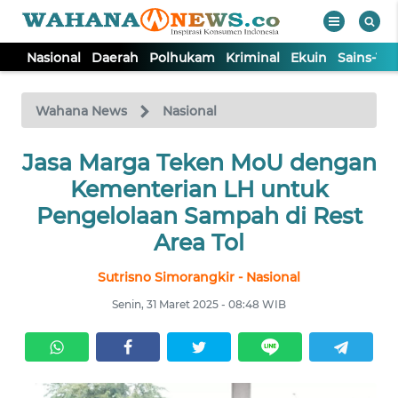
Nasional
Daerah
Polhukam
Kriminal
Ekuin
Sains-Te
WAHANA
Tutup
TV
Wahana News
Nasional
Jasa Marga Teken MoU dengan
NASIONAL
Kementerian LH untuk
DAERAH
Pengelolaan Sampah di Rest
Area Tol
POLHUKAM
Sutrisno Simorangkir - Nasional
Senin, 31 Maret 2025 - 08:48 WIB
KRIMINAL
EKUIN