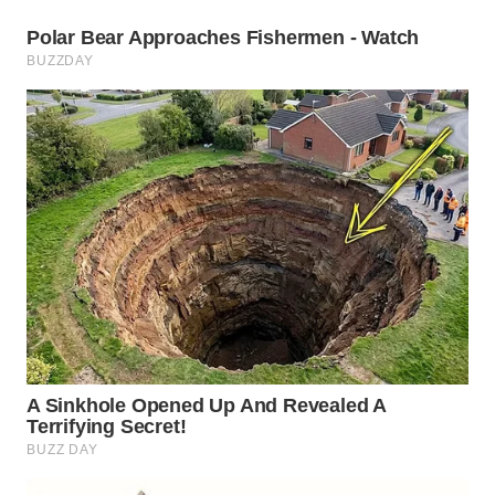
WN
BOGOR
WN
DEPOK
WN
TAPANULI
UTARA
WN
SAMOSIR
WN
PADANG
LAWAS