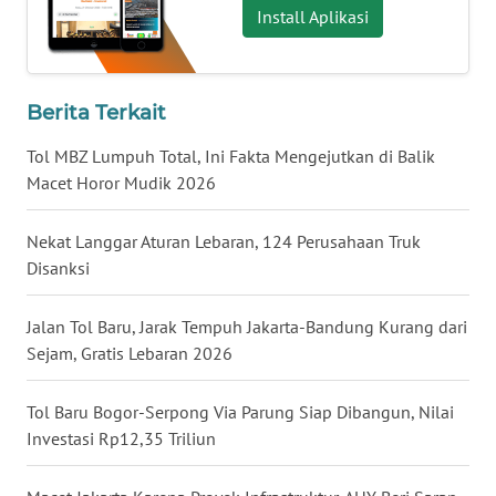
Install Aplikasi
WN
BABEL
Berita Terkait
WN
SUMBAR
Tol MBZ Lumpuh Total, Ini Fakta Mengejutkan di Balik
Macet Horor Mudik 2026
WN
SUMSEL
Nekat Langgar Aturan Lebaran, 124 Perusahaan Truk
Disanksi
WN
BENGKULU
Jalan Tol Baru, Jarak Tempuh Jakarta-Bandung Kurang dari
Sejam, Gratis Lebaran 2026
WN
LAMPUNG
Tol Baru Bogor-Serpong Via Parung Siap Dibangun, Nilai
Investasi Rp12,35 Triliun
WN
JATENG