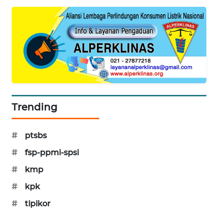
MAWAKA
ID
MARTABAT
NET
PLN
WATCH
Trending
MKLI
#
ptsbs
LPKKI
#
fsp-ppmi-spsi
#
kmp
LKKI
#
kpk
KOPEKLIN
#
tipikor