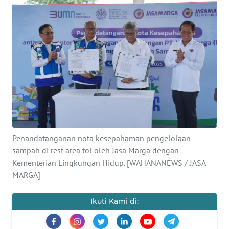
SAINS-TEKNO
KESEHATAN
INTERNASIONAL
SERBA-SERBI
PENDIDIKAN
Penandatanganan nota kesepahaman pengelolaan
OLAHRAGA
sampah di rest area tol oleh Jasa Marga dengan
Kementerian Lingkungan Hidup. [WAHANANEWS / JASA
MARGA]
OPINI
Ikuti Kami di:
EDITORIAL