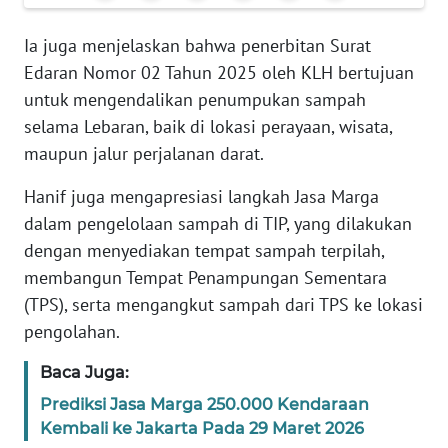
Informasi
Ia juga menjelaskan bahwa penerbitan Surat
INDEKS
Edaran Nomor 02 Tahun 2025 oleh KLH bertujuan
BERITA
untuk mengendalikan penumpukan sampah
selama Lebaran, baik di lokasi perayaan, wisata,
KONTAK
KAMI
maupun jalur perjalanan darat.
Hanif juga mengapresiasi langkah Jasa Marga
INFO
IKLAN
dalam pengelolaan sampah di TIP, yang dilakukan
dengan menyediakan tempat sampah terpilah,
TENTANG
membangun Tempat Penampungan Sementara
KAMI
(TPS), serta mengangkut sampah dari TPS ke lokasi
pengolahan.
PEDOMAN
MEDIA
Baca Juga:
SIBER
Prediksi Jasa Marga 250.000 Kendaraan
Kembali ke Jakarta Pada 29 Maret 2026
REDAKSI