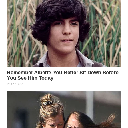
WN
INDRAMAYU
WN
KUNINGAN
WN
MAJALENGKA
WN
SUBANG
WN
SUKABUMI
WN
PURWAKARTA