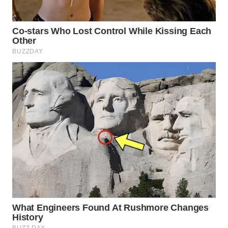
WN
NATUNA
WN
BINTAN
WN
MANDALIKA
WN
LIKUPANG
WN
LABUANBAJO
WN
BORNEO