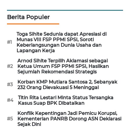
WAHANA
DESA
Berita Populer
WISATA
LAPAK
Toga Sihite Sedunia dapat Apresiasi di
Munas VIII FSP PPMI SPSI, Soroti
WAHANA
#1
Keberlangsungan Dunia Usaha dan
Lapangan Kerja
Wahana
Network
Arnod Sihite Terpilih Aklamasi sebagai
#2
Ketua Umum FSP PPMI SPSI, Hasilkan
Sejumlah Rekomendasi Strategis
KONSUMEN
LISTRIK
Korban KMP Mutiara Santosa 2, Sebanyak
#3
232 Orang Dievakuasi 5 Meninggal
MASYARAKAT
Titin Rita Lestari Minta Status Tersangka
#4
Kasus Suap BPK Dibatalkan
KELISTRIKAN
Konflik Kepentingan Jadi Pemicu Korupsi,
WALINKI
#5
Kementerian PANRB Dorong ASN Deklarasi
Sejak Dini
ID