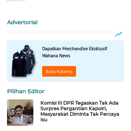
Wahana
Media
Group
Advertorial
WAHANA
NEWS
Dapatkan Merchandise Eksklusif
WAHANA
Wahana News
TANI
Buka Katalog
WAHANA
ADVOKAT
Pilihan Editor
WAHANA
INFRASTRUKTUR
Komisi III DPR Tegaskan Tak Ada
Surpres Pergantian Kapolri,
Masyarakat Diminta Tak Percaya
WAHANA
Isu
KONSUMEN