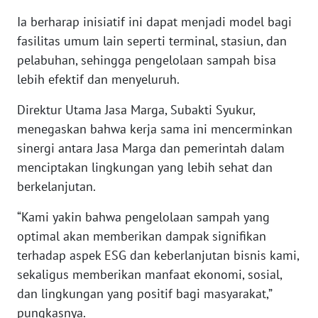
Ia berharap inisiatif ini dapat menjadi model bagi
KARIR
fasilitas umum lain seperti terminal, stasiun, dan
pelabuhan, sehingga pengelolaan sampah bisa
DISCLAIMER
lebih efektif dan menyeluruh.
Wahana
Direktur Utama Jasa Marga, Subakti Syukur,
News
menegaskan bahwa kerja sama ini mencerminkan
Regional
sinergi antara Jasa Marga dan pemerintah dalam
menciptakan lingkungan yang lebih sehat dan
WN
berkelanjutan.
SUMUT
“Kami yakin bahwa pengelolaan sampah yang
WN
optimal akan memberikan dampak signifikan
JAKARTA
terhadap aspek ESG dan keberlanjutan bisnis kami,
sekaligus memberikan manfaat ekonomi, sosial,
WN
JABAR
dan lingkungan yang positif bagi masyarakat,”
pungkasnya.