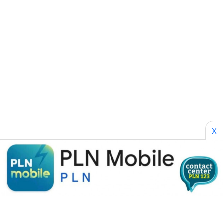
SONYA
ASA
NEWS
X