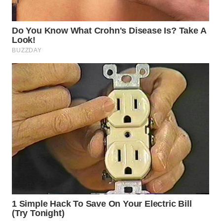
WN
TAPANULI
SELATAN
WN
TANJUNG
LESUNG
WN
KARO
WN
SIMALUNGUN
WN
LABUHANBATU
WN