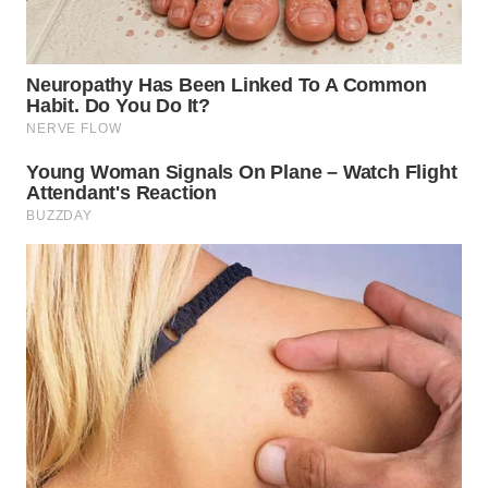
WN
MALUKU
WN
MALUT
WN
DAIRI
WN
DANAU
TOBA
WN
NIAS
WN
LANGKAT