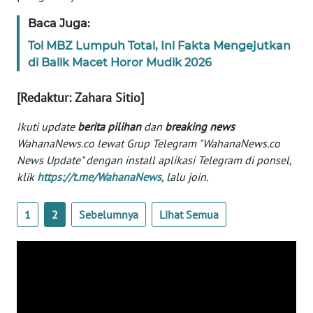
WN
Baca Juga:
BANTEN
Tol MBZ Lumpuh Total, Ini Fakta Mengejutkan
di Balik Macet Horor Mudik 2026
WN
NTT
[Redaktur: Zahara Sitio]
WN
Ikuti update
berita pilihan
dan
breaking news
KEPRI
WahanaNews.co lewat Grup Telegram "WahanaNews.co
News Update" dengan install aplikasi Telegram di ponsel,
WN
klik
https://t.me/WahanaNews
, lalu join.
PAPUA
1
2
Sebelumnya
Lihat Semua
WN
PAPUA
BARAT
WN
RIAU