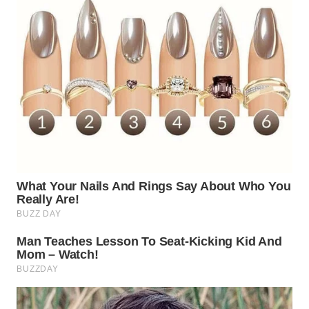
WN
SUMEDANG
WN
CIANJUR
WN
KEPULAUAN
SERIBU
WN
TANGERANG
WN
BINJAI
WN
CIREBON