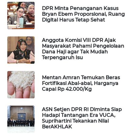
DPR Minta Penanganan Kasus
WAHANA
Bryan Ebem Proporsional, Ruang
LISTRIK
Digital Harus Tetap Sehat
WAHANA
TRAVEL
Anggota Komisi VIII DPR Ajak
Masyarakat Pahami Pengelolaan
Dana Haji agar Tak Mudah
WAHANA
Terpengaruh Isu
TV
WAHANANEWS
Mentan Amran Temukan Beras
ID
Fortifikasi Abal-abal, Harganya
Capai Rp 42.000/Kg
WAHANANEWS
CO ID
ASN Setjen DPR RI Diminta Siap
Hadapi Tantangan Era VUCA,
Suprihartini Tekankan Nilai
WAHANANEWS
BerAKHLAK
NET