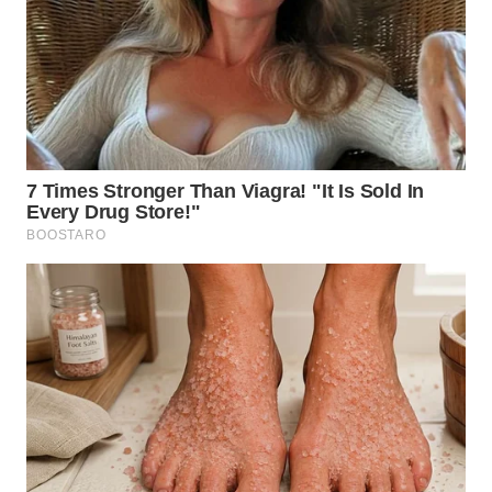
WN
KALTARA
WN
KALSEL
WN
KALTIM
WN
SULSEL
WN
GORONTALO
WN
SULUT