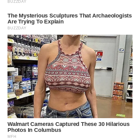
TAPANULI
TENGAH
WN DELI
SERDANG
WN
TEBING
TINGGI
WN
PAKPAK
WN
KARAWANG
WN
BEKASI