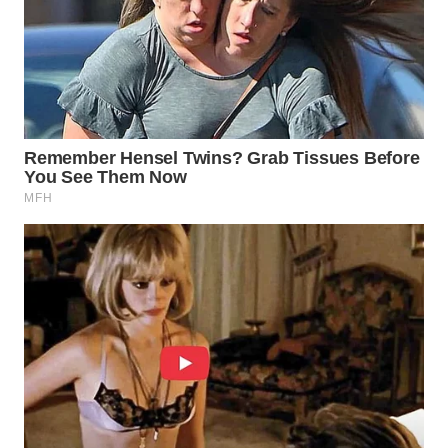
WN
PRIANGAN
TIMUR
WN
SEMARANG
WN
SOLO
WN
BOROBUDUR
WN
MADURA
WN
SURABAYA