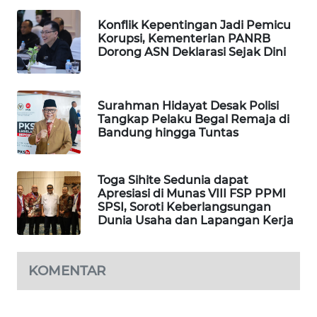
WAHANA
Konflik Kepentingan Jadi Pemicu
SPORT
Korupsi, Kementerian PANRB
Dorong ASN Deklarasi Sejak Dini
WAHANA
UMKM
Surahman Hidayat Desak Polisi
Tangkap Pelaku Begal Remaja di
WAHANA
Bandung hingga Tuntas
SELEB
WAHANA
Toga Sihite Sedunia dapat
PERSONA
Apresiasi di Munas VIII FSP PPMI
SPSI, Soroti Keberlangsungan
Dunia Usaha dan Lapangan Kerja
WAHANA
OTOMOTIF
KOMENTAR
WAHANA
HEALTH