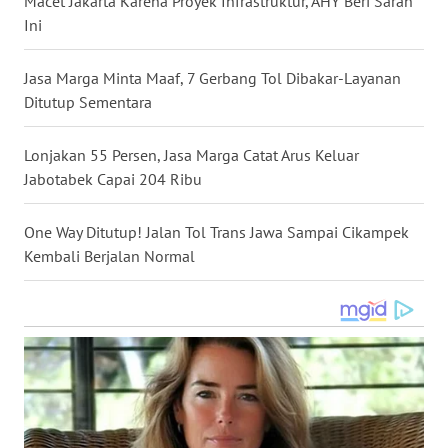
Macet Jakarta Karena Proyek Infrastruktur, AHY Beri Saran
Ini
WN
NUSANTARA
Jasa Marga Minta Maaf, 7 Gerbang Tol Dibakar-Layanan
WN
Ditutup Sementara
JOGJA
Lonjakan 55 Persen, Jasa Marga Catat Arus Keluar
WN
Jabotabek Capai 204 Ribu
JATIM
One Way Ditutup! Jalan Tol Trans Jawa Sampai Cikampek
WN
Kembali Berjalan Normal
BALI
WN
KALBAR
WN
KALTENG