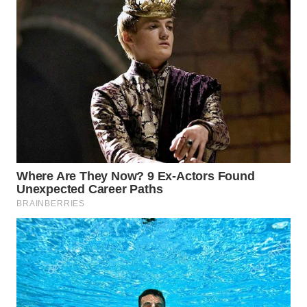
WN
PRIANGAN
TIMUR
WN
SEMARANG
WN
SOLO
WN
BOROBUDUR
WN
MADURA
WN
SURABAYA