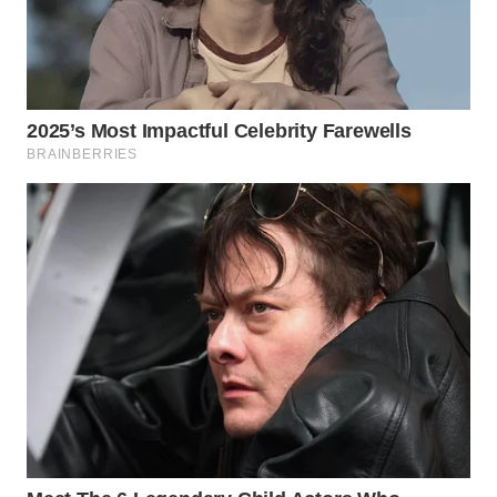
WN
SUMEDANG
WN
CIANJUR
WN
KEPULAUAN
SERIBU
WN
TANGERANG
WN
BINJAI
WN
CIREBON