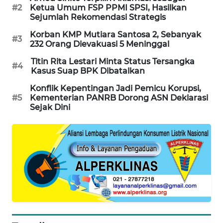
#2
Ketua Umum FSP PPMI SPSI, Hasilkan
SIBARAGAS
Sejumlah Rekomendasi Strategis
NEWS
Korban KMP Mutiara Santosa 2, Sebanyak
#3
232 Orang Dievakuasi 5 Meninggal
METRO
SIANTAR
Titin Rita Lestari Minta Status Tersangka
#4
Kasus Suap BPK Dibatalkan
NEWS
Konflik Kepentingan Jadi Pemicu Korupsi,
#5
Kementerian PANRB Dorong ASN Deklarasi
METRO
Sejak Dini
MEDAN
NEWS
METRO
JAKARTA
NEWS
KRT
NEWS