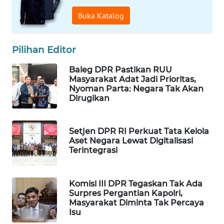
WAHANA
Buka Katalog
DESA
WISATA
Pilihan Editor
LAPAK
WAHANA
Baleg DPR Pastikan RUU
Masyarakat Adat Jadi Prioritas,
Nyoman Parta: Negara Tak Akan
Wahana
Dirugikan
Network
KONSUMEN
Setjen DPR RI Perkuat Tata Kelola
LISTRIK
Aset Negara Lewat Digitalisasi
Terintegrasi
MASYARAKAT
KELISTRIKAN
Komisi III DPR Tegaskan Tak Ada
Surpres Pergantian Kapolri,
Masyarakat Diminta Tak Percaya
WALINKI
Isu
ID