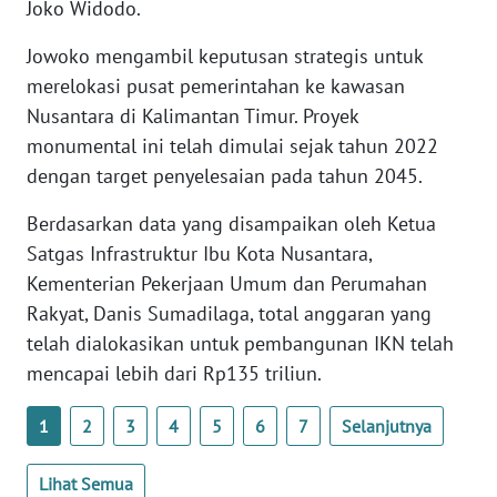
Joko Widodo.
WN
BANTEN
Jowoko mengambil keputusan strategis untuk
merelokasi pusat pemerintahan ke kawasan
WN
Nusantara di Kalimantan Timur. Proyek
NTT
monumental ini telah dimulai sejak tahun 2022
dengan target penyelesaian pada tahun 2045.
WN
KEPRI
Berdasarkan data yang disampaikan oleh Ketua
Satgas Infrastruktur Ibu Kota Nusantara,
WN
Kementerian Pekerjaan Umum dan Perumahan
PAPUA
Rakyat, Danis Sumadilaga, total anggaran yang
telah dialokasikan untuk pembangunan IKN telah
WN
PAPUA
mencapai lebih dari Rp135 triliun.
BARAT
1
2
3
4
5
6
7
Selanjutnya
WN
RIAU
Lihat Semua