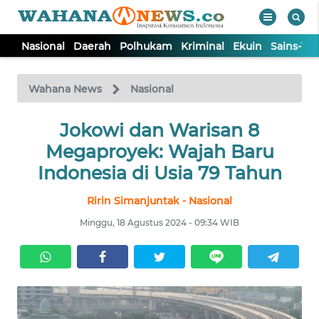
Nasional
Daerah
Polhukam
Kriminal
Ekuin
Sains-Te
WAHANA
Tutup
TV
Wahana News
Nasional
NASIONAL
Jokowi dan Warisan 8
Megaproyek: Wajah Baru
DAERAH
Indonesia di Usia 79 Tahun
Ririn Simanjuntak - Nasional
POLHUKAM
Minggu, 18 Agustus 2024 - 09:34 WIB
KRIMINAL
EKUIN