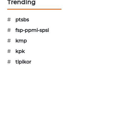
Trending
KARING
NEWS
#
ptsbs
JURNAL
#
fsp-ppmi-spsi
MARITIM
#
kmp
HUMBANG
#
kpk
NEWS
#
tipikor
GARONGGANG
NEWS
FISUELRI
ID
ENERGI
NEWS