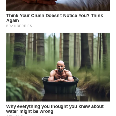
Wahana
Media
Group
WAHANA
NEWS
WAHANA
TANI
WAHANA
ADVOKAT
WAHANA
INFRASTRUKTUR
WAHANA
KONSUMEN