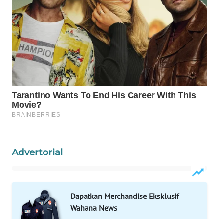
WAHANA
SPORT
WAHANA
UMKM
WAHANA
SELEB
WAHANA
PERSONA
Advertorial
WAHANA
OTOMOTIF
WAHANA
Dapatkan Merchandise Eksklusif
HEALTH
Wahana News