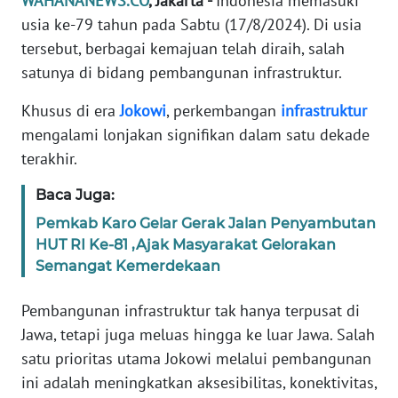
WAHANANEWS.CO
, Jakarta -
Indonesia memasuki
Informasi
usia ke-79 tahun pada Sabtu (17/8/2024). Di usia
INDEKS
tersebut, berbagai kemajuan telah diraih, salah
BERITA
satunya di bidang pembangunan infrastruktur.
Khusus di era
Jokowi
, perkembangan
infrastruktur
KONTAK
KAMI
mengalami lonjakan signifikan dalam satu dekade
terakhir.
INFO
Baca Juga:
IKLAN
Pemkab Karo Gelar Gerak Jalan Penyambutan
TENTANG
HUT RI Ke-81 ,Ajak Masyarakat Gelorakan
KAMI
Semangat Kemerdekaan
Pembangunan infrastruktur tak hanya terpusat di
PEDOMAN
MEDIA
Jawa, tetapi juga meluas hingga ke luar Jawa. Salah
SIBER
satu prioritas utama Jokowi melalui pembangunan
ini adalah meningkatkan aksesibilitas, konektivitas,
REDAKSI