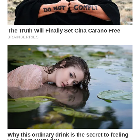
WN
TAPANULI
SELATAN
WN
TANJUNG
LESUNG
WN
KARO
WN
SIMALUNGUN
WN
LABUHANBATU
WN