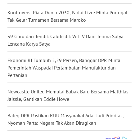
WN
Kontroversi Piala Dunia 2030, Partai Livre Minta Portugal
NUSANTARA
Tak Gelar Turnamen Bersama Maroko
WN
39 Guru dan Tendik Cabdisdik Wil IV Dairi Terima Satya
JOGJA
Lencana Karya Satya
WN
Ekonomi RI Tumbuh 5,29 Persen, Banggar DPR Minta
JATIM
Pemerintah Waspadai Perlambatan Manufaktur dan
Pertanian
WN
BALI
Newcastle United Memulai Babak Baru Bersama Matthias
Jaissle, Gantikan Eddie Howe
WN
KALBAR
Baleg DPR Pastikan RUU Masyarakat Adat Jadi Prioritas,
Nyoman Parta: Negara Tak Akan Dirugikan
WN
KALTENG