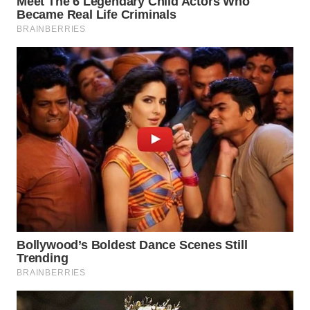
WN
INDRAMAYU
WN
KUNINGAN
WN
MAJALENGKA
WN
SUBANG
WN
SUKABUMI
WN
PURWAKARTA