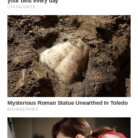
TAPANULI
TENGAH
WN DELI
SERDANG
WN
TEBING
TINGGI
WN
PAKPAK
WN
KARAWANG
WN
BEKASI