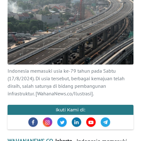
SAINS-TEKNO
KESEHATAN
INTERNASIONAL
SERBA-SERBI
Indonesia memasuki usia ke-79 tahun pada Sabtu
PENDIDIKAN
(17/8/2024). Di usia tersebut, berbagai kemajuan telah
diraih, salah satunya di bidang pembangunan
OLAHRAGA
infrastruktur. [WahanaNews.co/Ilustrasi].
OPINI
Ikuti Kami di:
EDITORIAL