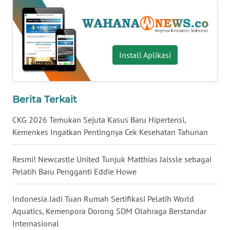
WN
BABEL
WN
Install Aplikasi
SUMBAR
WN
Berita Terkait
SUMSEL
CKG 2026 Temukan Sejuta Kasus Baru Hipertensi,
WN
Kemenkes Ingatkan Pentingnya Cek Kesehatan Tahunan
BENGKULU
Resmi! Newcastle United Tunjuk Matthias Jaissle sebagai
WN
Pelatih Baru Pengganti Eddie Howe
LAMPUNG
Indonesia Jadi Tuan Rumah Sertifikasi Pelatih World
WN
Aquatics, Kemenpora Dorong SDM Olahraga Berstandar
JATENG
Internasional