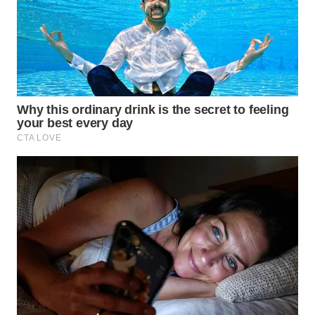
WN
NATUNA
WN
BINTAN
WN
MANDALIKA
WN
LIKUPANG
WN
LABUANBAJO
WN
BORNEO