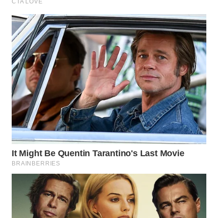
WAHANA
LISTRIK
WAHANA
TRAVEL
WAHANA
TV
WAHANANEWS
ID
WAHANANEWS
CO ID
WAHANANEWS
NET