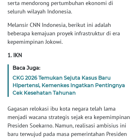
serta mendorong pertumbuhan ekonomi di
seluruh wilayah Indonesia.
KARIR
Melansir CNN Indonesia, berikut ini adalah
DISCLAIMER
beberapa kemajuan proyek infrastruktur di era
kepemimpinan Jokowi.
Wahana
News
1. IKN
Regional
Baca Juga:
WN
CKG 2026 Temukan Sejuta Kasus Baru
SUMUT
Hipertensi, Kemenkes Ingatkan Pentingnya
Cek Kesehatan Tahunan
WN
JAKARTA
Gagasan relokasi ibu kota negara telah lama
menjadi wacana strategis sejak era kepemimpinan
WN
Presiden Soekarno. Namun, realisasi ambisius ini
JABAR
baru terwujud pada masa pemerintahan Presiden