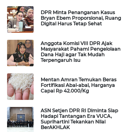
MAWAKA
DPR Minta Penanganan Kasus
ID
Bryan Ebem Proporsional, Ruang
Digital Harus Tetap Sehat
MARTABAT
NET
Anggota Komisi VIII DPR Ajak
Masyarakat Pahami Pengelolaan
PLN
Dana Haji agar Tak Mudah
WATCH
Terpengaruh Isu
MKLI
Mentan Amran Temukan Beras
Fortifikasi Abal-abal, Harganya
Capai Rp 42.000/Kg
LPKKI
LKKI
ASN Setjen DPR RI Diminta Siap
Hadapi Tantangan Era VUCA,
Suprihartini Tekankan Nilai
KOPEKLIN
BerAKHLAK