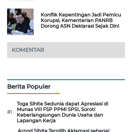
PORTAL
KONSUMEN
Konflik Kepentingan Jadi Pemicu
Korupsi, Kementerian PANRB
Dorong ASN Deklarasi Sejak Dini
FORWAMKI
ALPERKLINAS
KOMENTAR
FORJASIDA
TAMBANG
NEWS
Berita Populer
SITUNGIR
NEWS
Toga Sihite Sedunia dapat Apresiasi di
Munas VIII FSP PPMI SPSI, Soroti
#1
Keberlangsungan Dunia Usaha dan
SIDIKALANG
Lapangan Kerja
NEWS
Arnod Sihite Terpilih Aklamasi sebagai