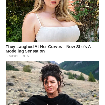
WN
MALUKU
WN
MALUT
WN
DAIRI
WN
DANAU
TOBA
WN
NIAS
WN
LANGKAT