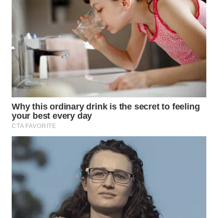
WN
BOGOR
WN
DEPOK
WN
TAPANULI
UTARA
WN
SAMOSIR
WN
PADANG
LAWAS