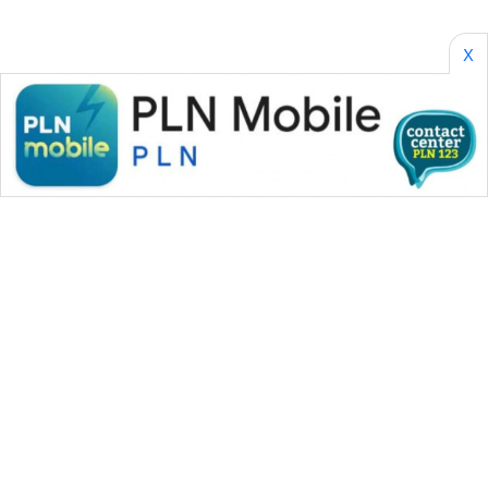
X
WAHANA MEDIA GROUP
|
|
|
WAHANA NEWS co
WAHANA TANI
WAHANA ADVOKAT