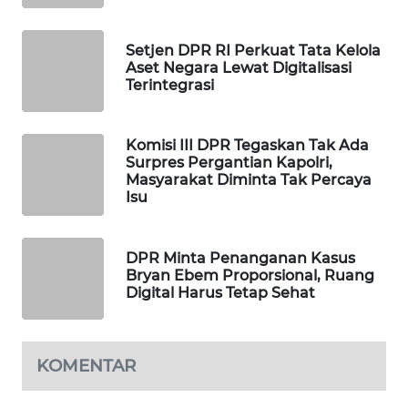
WAHANA
DESA
Setjen DPR RI Perkuat Tata Kelola
WISATA
Aset Negara Lewat Digitalisasi
Terintegrasi
LAPAK
WAHANA
Komisi III DPR Tegaskan Tak Ada
Surpres Pergantian Kapolri,
Wahana
Masyarakat Diminta Tak Percaya
Network
Isu
KONSUMEN
LISTRIK
DPR Minta Penanganan Kasus
Bryan Ebem Proporsional, Ruang
Digital Harus Tetap Sehat
MASYARAKAT
KELISTRIKAN
KOMENTAR
WALINKI
ID