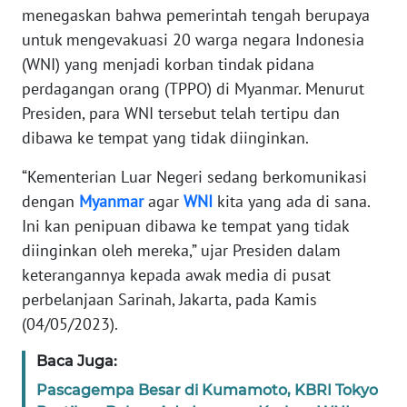
Informasi
menegaskan bahwa pemerintah tengah berupaya
untuk mengevakuasi 20 warga negara Indonesia
INDEKS
(WNI) yang menjadi korban tindak pidana
BERITA
perdagangan orang (TPPO) di Myanmar. Menurut
Presiden, para WNI tersebut telah tertipu dan
KONTAK
KAMI
dibawa ke tempat yang tidak diinginkan.
“Kementerian Luar Negeri sedang berkomunikasi
INFO
dengan
Myanmar
agar
WNI
kita yang ada di sana.
IKLAN
Ini kan penipuan dibawa ke tempat yang tidak
TENTANG
diinginkan oleh mereka,” ujar Presiden dalam
KAMI
keterangannya kepada awak media di pusat
perbelanjaan Sarinah, Jakarta, pada Kamis
PEDOMAN
(04/05/2023).
MEDIA
SIBER
Baca Juga:
Pascagempa Besar di Kumamoto, KBRI Tokyo
REDAKSI