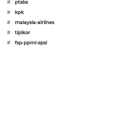
#
ptsbs
SIBARAGAS
#
kpk
NEWS
#
malaysia-airlines
METRO
#
tipikor
SIANTAR
NEWS
#
fsp-ppmi-spsi
METRO
MEDAN
NEWS
METRO
JAKARTA
NEWS
KRT
NEWS