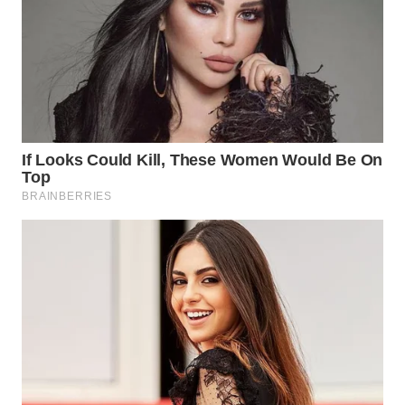
WN
NATUNA
WN
BINTAN
WN
MANDALIKA
WN
LIKUPANG
WN
LABUANBAJO
WN
BORNEO