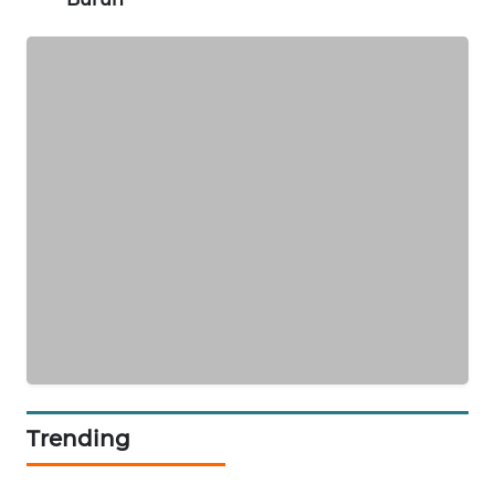
PORTAL
KONSUMEN
FORWAMKI
ALPERKLINAS
FORJASIDA
TAMBANG
NEWS
SITUNGIR
NEWS
Trending
SIDIKALANG
NEWS