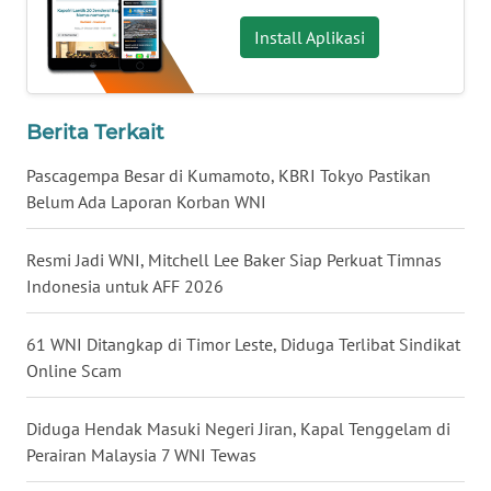
Install Aplikasi
WN
SERAMBI
WN
Berita Terkait
JAMBI
Pascagempa Besar di Kumamoto, KBRI Tokyo Pastikan
WN
Belum Ada Laporan Korban WNI
SULTRA
Resmi Jadi WNI, Mitchell Lee Baker Siap Perkuat Timnas
WN
Indonesia untuk AFF 2026
NTB
61 WNI Ditangkap di Timor Leste, Diduga Terlibat Sindikat
WN
Online Scam
SULTENG
Diduga Hendak Masuki Negeri Jiran, Kapal Tenggelam di
WN
Perairan Malaysia 7 WNI Tewas
SULBAR