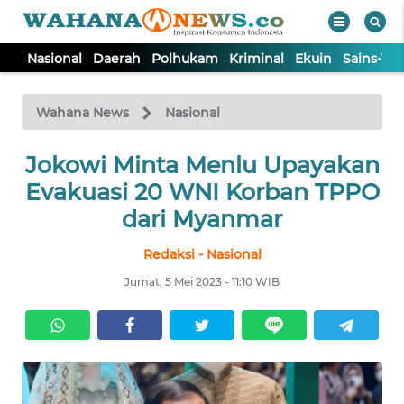
Nasional
Daerah
Polhukam
Kriminal
Ekuin
Sains-Te
WAHANA
Tutup
TV
Wahana News
Nasional
Jokowi Minta Menlu Upayakan
NASIONAL
Evakuasi 20 WNI Korban TPPO
DAERAH
dari Myanmar
Redaksi - Nasional
POLHUKAM
Jumat, 5 Mei 2023 - 11:10 WIB
KRIMINAL
EKUIN