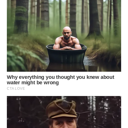
WN
NUSANTARA
WN
JOGJA
WN
JATIM
WN
BALI
WN
KALBAR
WN
KALTENG