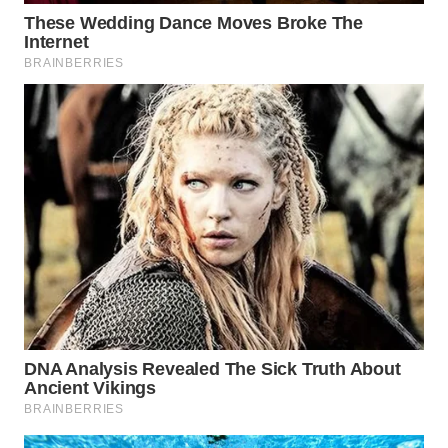
WN
INDRAMAYU
WN
KUNINGAN
WN
MAJALENGKA
WN
SUBANG
WN
SUKABUMI
WN
PURWAKARTA