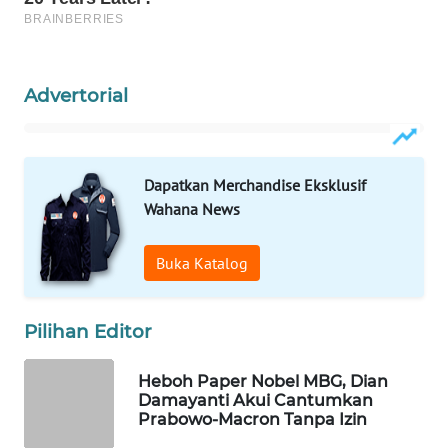
WAHANA
LISTRIK
Advertorial
WAHANA
TRAVEL
WAHANA
Dapatkan Merchandise Eksklusif
TV
Wahana News
WAHANANEWS
Buka Katalog
ID
WAHANANEWS
Pilihan Editor
CO ID
Heboh Paper Nobel MBG, Dian
WAHANANEWS
Damayanti Akui Cantumkan
Prabowo-Macron Tanpa Izin
NET