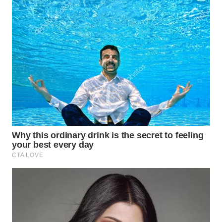
WN
PRIANGAN
TIMUR
WN
SEMARANG
WN
SOLO
WN
BOROBUDUR
WN
MADURA
WN
SURABAYA