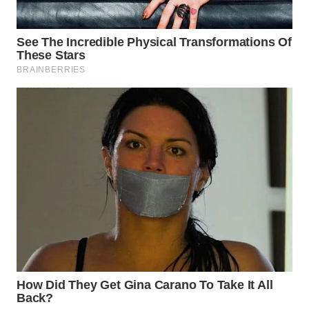
WN
TAPANULI
SELATAN
WN
TANJUNG
LESUNG
WN
KARO
WN
SIMALUNGUN
WN
LABUHANBATU
WN