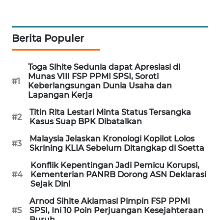
MAWAKA
ID
Berita Populer
MARTABAT
NET
Toga Sihite Sedunia dapat Apresiasi di
Munas VIII FSP PPMI SPSI, Soroti
#1
Keberlangsungan Dunia Usaha dan
PLN
Lapangan Kerja
WATCH
Titin Rita Lestari Minta Status Tersangka
#2
Kasus Suap BPK Dibatalkan
MKLI
Malaysia Jelaskan Kronologi Kopilot Lolos
#3
Skrining KLIA Sebelum Ditangkap di Soetta
LPKKI
Konflik Kepentingan Jadi Pemicu Korupsi,
#4
Kementerian PANRB Dorong ASN Deklarasi
LKKI
Sejak Dini
Arnod Sihite Aklamasi Pimpin FSP PPMI
KOPEKLIN
#5
SPSI, Ini 10 Poin Perjuangan Kesejahteraan
Buruh