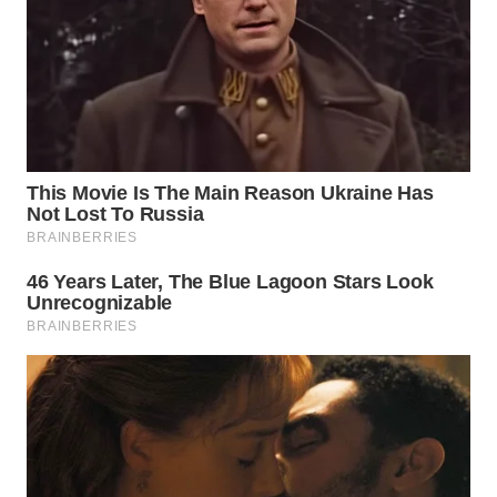
WN
KALTARA
WN
KALSEL
WN
KALTIM
WN
SULSEL
WN
GORONTALO
WN
SULUT