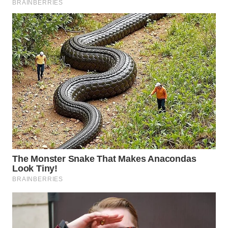
TAPANULI
TENGAH
WN DELI
SERDANG
WN
TEBING
TINGGI
WN
PAKPAK
WN
KARAWANG
WN
BEKASI