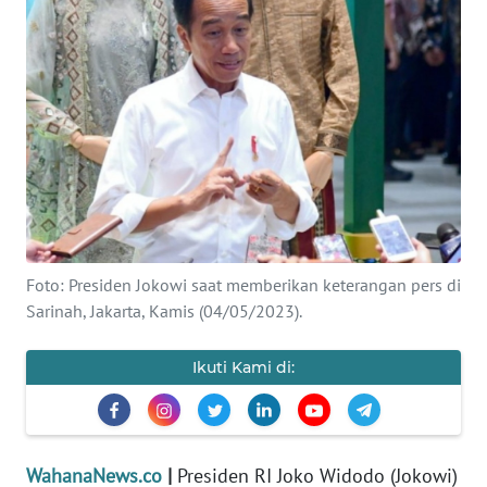
SAINS-TEKNO
KESEHATAN
INTERNASIONAL
SERBA-SERBI
PENDIDIKAN
Foto: Presiden Jokowi saat memberikan keterangan pers di
Sarinah, Jakarta, Kamis (04/05/2023).
OLAHRAGA
Ikuti Kami di:
OPINI
EDITORIAL
WahanaNews.co
|
Presiden RI Joko Widodo (Jokowi)