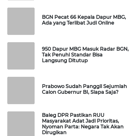
WAHANA
SPORT
BGN Pecat 66 Kepala Dapur MBG,
Ada yang Terlibat Judi Online
WAHANA
UMKM
950 Dapur MBG Masuk Radar BGN,
WAHANA
Tak Penuhi Standar Bisa
SELEB
Langsung Ditutup
WAHANA
PERSONA
Prabowo Sudah Panggil Sejumlah
Calon Gubernur BI, Siapa Saja?
WAHANA
OTOMOTIF
Baleg DPR Pastikan RUU
WAHANA
Masyarakat Adat Jadi Prioritas,
HEALTH
Nyoman Parta: Negara Tak Akan
Dirugikan