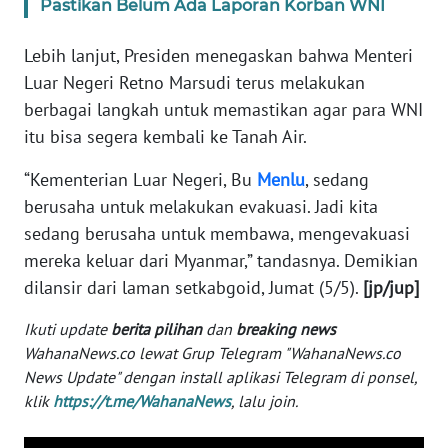
Pastikan Belum Ada Laporan Korban WNI
KARIR
Lebih lanjut, Presiden menegaskan bahwa Menteri
Luar Negeri Retno Marsudi terus melakukan
DISCLAIMER
berbagai langkah untuk memastikan agar para WNI
itu bisa segera kembali ke Tanah Air.
Wahana
News
“Kementerian Luar Negeri, Bu
Menlu
, sedang
Regional
berusaha untuk melakukan evakuasi. Jadi kita
sedang berusaha untuk membawa, mengevakuasi
WN
mereka keluar dari Myanmar,” tandasnya. Demikian
SUMUT
dilansir dari laman setkabgoid, Jumat (5/5).
[jp/jup]
WN
Ikuti update
berita pilihan
dan
breaking news
JAKARTA
WahanaNews.co lewat Grup Telegram "WahanaNews.co
News Update" dengan install aplikasi Telegram di ponsel,
WN
klik
https://t.me/WahanaNews
, lalu join.
JABAR