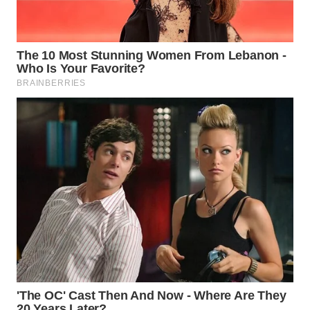
Wahana
Media
Group
WAHANA
NEWS
WAHANA
TANI
WAHANA
ADVOKAT
WAHANA
INFRASTRUKTUR
WAHANA
KONSUMEN