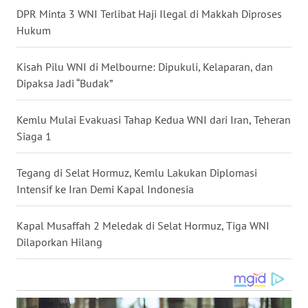
DPR Minta 3 WNI Terlibat Haji Ilegal di Makkah Diproses
WN
Hukum
BABEL
Kisah Pilu WNI di Melbourne: Dipukuli, Kelaparan, dan
WN
Dipaksa Jadi “Budak”
SUMBAR
Kemlu Mulai Evakuasi Tahap Kedua WNI dari Iran, Teheran
WN
Siaga 1
SUMSEL
Tegang di Selat Hormuz, Kemlu Lakukan Diplomasi
WN
BENGKULU
Intensif ke Iran Demi Kapal Indonesia
WN
Kapal Musaffah 2 Meledak di Selat Hormuz, Tiga WNI
LAMPUNG
Dilaporkan Hilang
WN
JATENG