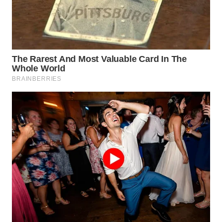
WN
SUMEDANG
WN
CIANJUR
WN
KEPULAUAN
SERIBU
WN
TANGERANG
WN
BINJAI
WN
CIREBON