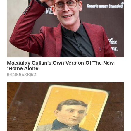
WN
BOGOR
WN
DEPOK
WN
TAPANULI
UTARA
WN
SAMOSIR
WN
PADANG
LAWAS