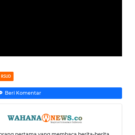
RSUD
Beri Komentar
 orang pertama yang membaca berita-berita