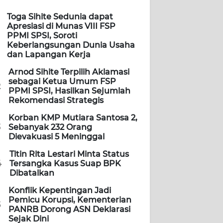
Toga Sihite Sedunia dapat
Apresiasi di Munas VIII FSP
PPMI SPSI, Soroti
Keberlangsungan Dunia Usaha
dan Lapangan Kerja
Arnod Sihite Terpilih Aklamasi
sebagai Ketua Umum FSP
2
PPMI SPSI, Hasilkan Sejumlah
Rekomendasi Strategis
Korban KMP Mutiara Santosa 2,
3
Sebanyak 232 Orang
Dievakuasi 5 Meninggal
Titin Rita Lestari Minta Status
4
Tersangka Kasus Suap BPK
Dibatalkan
Konflik Kepentingan Jadi
Pemicu Korupsi, Kementerian
5
PANRB Dorong ASN Deklarasi
Sejak Dini