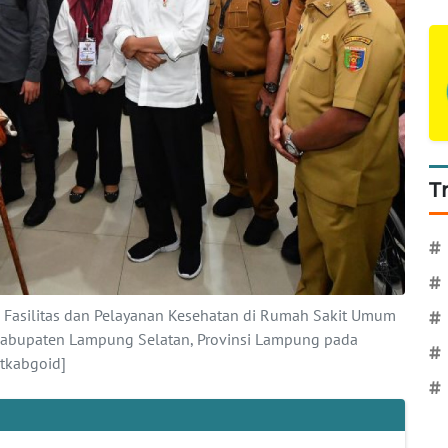
T
#
#
u Fasilitas dan Pelayanan Kesehatan di Rumah Sakit Umum
#
i Kabupaten Lampung Selatan, Provinsi Lampung pada
#
etkabgoid]
#