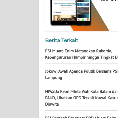
KALTARA
WN
KALSEL
WN
KALTIM
Berita Terkait
PSI Muara Enim Matangkan Rakorda,
WN
Kepengurusan Hampir hingga Tingkat D
SULSEL
Jokowi Awali Agenda Politik Bersama PSI
WN
Lampung
GORONTALO
HiWaDa Kepri Minta Wali Kota Batam da
WN
PAUD, Libatkan OPD Terkait Kawal Kasu
SULUT
Djuwita
WN
MALUKU