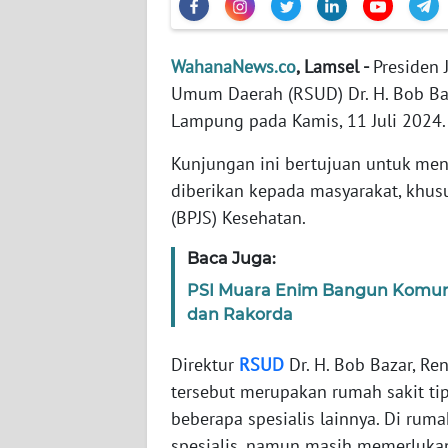
WN
WahanaNews.co
, Lamsel -
Presiden
NTT
Umum Daerah (RSUD) Dr. H. Bob Baz
Lampung pada Kamis, 11 Juli 2024
WN
KEPRI
Kunjungan ini bertujuan untuk meni
diberikan kepada masyarakat, khus
WN
(BPJS) Kesehatan.
PAPUA
Baca Juga:
WN
PSI Muara Enim Bangun Komunik
PAPUA
BARAT
dan Rakorda
Direktur
RSUD
Dr. H. Bob Bazar, Re
WN
RIAU
tersebut merupakan rumah sakit ti
beberapa spesialis lainnya. Di ruma
WN
spesialis, namun masih memerlukan