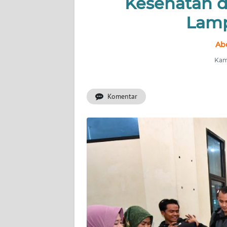
Kesehatan d
INDEKS
BERITA
Lamp
KONTAK
Abd
KAMI
Kami
INFO
IKLAN
Komentar
TENTANG
KAMI
PEDOMAN
MEDIA
SIBER
REDAKSI