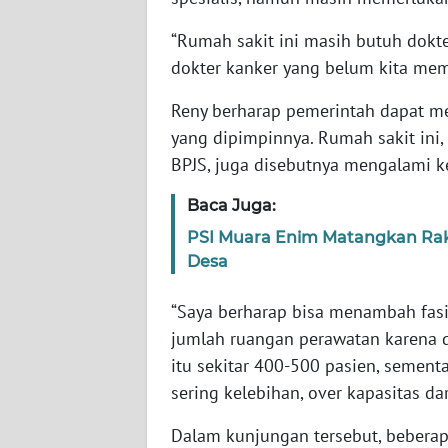
SERAMBI
“Rumah sakit ini masih butuh dokter
dokter kanker yang belum kita memi
WN
JAMBI
Reny berharap pemerintah dapat men
yang dipimpinnya. Rumah sakit ini,
WN
SULTRA
BPJS, juga disebutnya mengalami ke
Baca Juga:
WN
NTB
PSI Muara Enim Matangkan Rak
Desa
WN
“Saya berharap bisa menambah fasil
SULTENG
jumlah ruangan perawatan karena d
WN
itu sekitar 400-500 pasien, sementa
SULBAR
sering kelebihan, over kapasitas dar
Dalam kunjungan tersebut, beberapa
WN