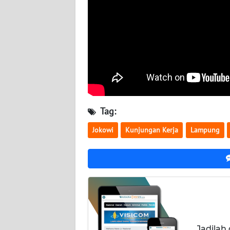
NUSANTARA
WN
JOGJA
WN
JATIM
WN
Tag:
BALI
Jokowi
Kunjungan Kerja
Lampung
WN
KALBAR
WN
KALTENG
WN
Jadilah