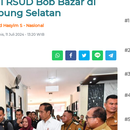
i RSUD Bob Bazar di
ung Selatan
#1
 Hasyim S - Nasional
s, 11 Juli 2024 - 13:20 WIB
#
#
#
#