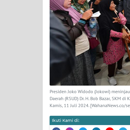
KARIR
DISCLAIMER
Wahana
News
Regional
WN
SUMUT
WN
JAKARTA
Presiden Joko Widodo (Jokowi) meninja
Daerah (RSUD) Dr. H. Bob Bazar, SKM d
WN
Kamis, 11 Juli 2024. [WahanaNews.co/s
JABAR
Ikuti Kami di:
WN
BANTEN