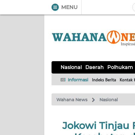
MENU
WAHANA
Tutup
TV
NASIONAL
DAERAH
POLHUKAM
KRIMINAL
EKUIN
SAINS-
KESEHATAN
INTERNASIONAL
Nasional
Daerah
Polhukam
TEKNO
Informasi
Indeks Berita
Kontak 
SERBA-
PENDIDIKAN
OLAHRAGA
OPINI
SERBI
Wahana News
Nasional
EDITORIAL
Jokowi Tinjau 
Informasi