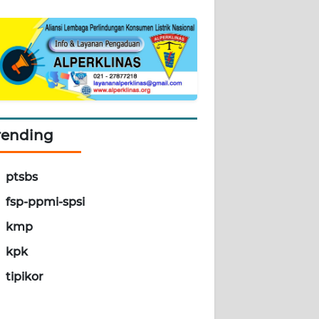
rending
ptsbs
fsp-ppmi-spsi
kmp
kpk
tipikor