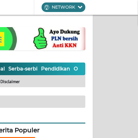
NETWORK
al
Serba-serbi
Pendidikan
Olahraga
Opini
Editoria
Disclaimer
erita Populer