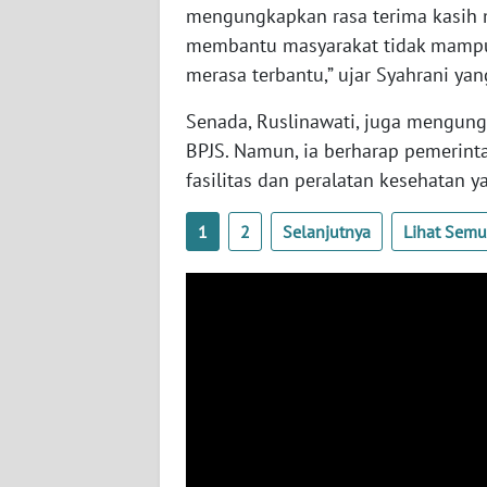
BABEL
mengungkapkan rasa terima kasih 
membantu masyarakat tidak mampu. 
WN
merasa terbantu,” ujar Syahrani ya
SUMBAR
Senada, Ruslinawati, juga mengun
BPJS. Namun, ia berharap pemerin
WN
SUMSEL
fasilitas dan peralatan kesehatan y
WN
1
2
Selanjutnya
Lihat Sem
BENGKULU
WN
LAMPUNG
WN
JATENG
WN