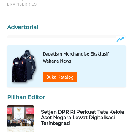
WAHANA
LISTRIK
Advertorial
WAHANA
TRAVEL
WAHANA
Dapatkan Merchandise Eksklusif
TV
Wahana News
WAHANANEWS
Buka Katalog
ID
WAHANANEWS
Pilihan Editor
CO ID
Setjen DPR RI Perkuat Tata Kelola
Aset Negara Lewat Digitalisasi
WAHANANEWS
Terintegrasi
NET