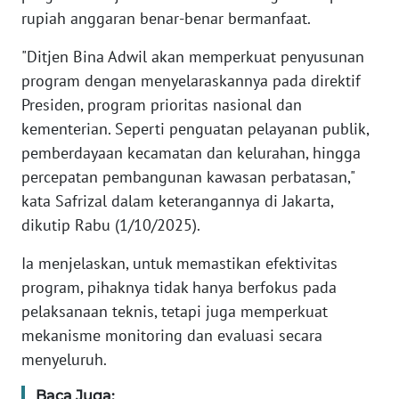
rupiah anggaran benar-benar bermanfaat.
KARIR
"Ditjen Bina Adwil akan memperkuat penyusunan
program dengan menyelaraskannya pada direktif
DISCLAIMER
Presiden, program prioritas nasional dan
kementerian. Seperti penguatan pelayanan publik,
Wahana
pemberdayaan kecamatan dan kelurahan, hingga
News
Regional
percepatan pembangunan kawasan perbatasan,"
kata Safrizal dalam keterangannya di Jakarta,
WN
dikutip Rabu (1/10/2025).
SUMUT
Ia menjelaskan, untuk memastikan efektivitas
WN
program, pihaknya tidak hanya berfokus pada
JAKARTA
pelaksanaan teknis, tetapi juga memperkuat
mekanisme monitoring dan evaluasi secara
WN
menyeluruh.
JABAR
Baca Juga: