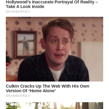
WN
MALUKU
WN
MALUT
WN
DAIRI
WN
DANAU
TOBA
WN
NIAS
WN
LANGKAT