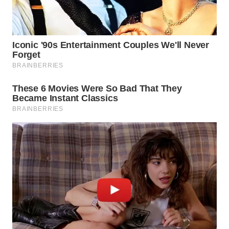
WN
NATUNA
WN
BINTAN
WN
MANDALIKA
WN
LIKUPANG
WN
LABUANBAJO
WN
BORNEO