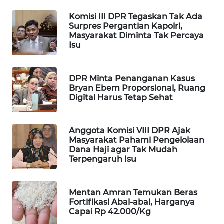
WAHANA
Komisi III DPR Tegaskan Tak Ada
SPORT
Surpres Pergantian Kapolri,
Masyarakat Diminta Tak Percaya
Isu
WAHANA
UMKM
DPR Minta Penanganan Kasus
WAHANA
Bryan Ebem Proporsional, Ruang
SELEB
Digital Harus Tetap Sehat
WAHANA
Anggota Komisi VIII DPR Ajak
PERSONA
Masyarakat Pahami Pengelolaan
Dana Haji agar Tak Mudah
Terpengaruh Isu
WAHANA
OTOMOTIF
Mentan Amran Temukan Beras
WAHANA
Fortifikasi Abal-abal, Harganya
HEALTH
Capai Rp 42.000/Kg