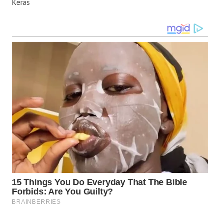
Keras
WN
KALTARA
WN
KALSEL
WN
KALTIM
WN
SULSEL
WN
GORONTALO
WN
SULUT