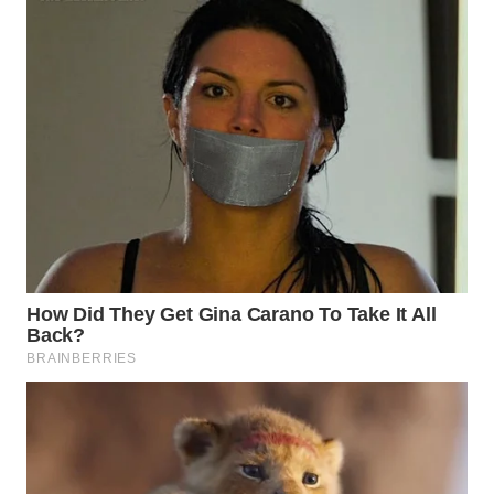
WN
INDRAMAYU
WN
KUNINGAN
WN
MAJALENGKA
WN
SUBANG
WN
SUKABUMI
WN
PURWAKARTA