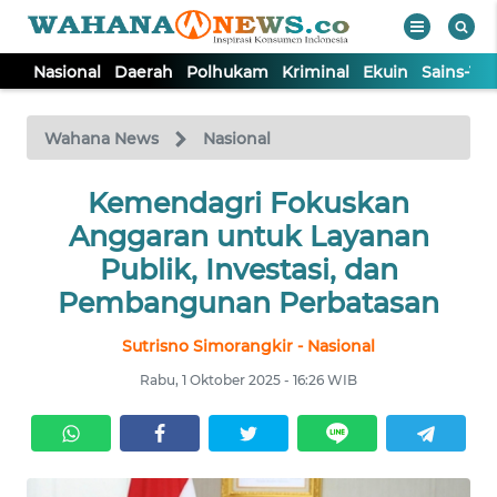
Nasional
Daerah
Polhukam
Kriminal
Ekuin
Sains-Te
WAHANA
Tutup
TV
Wahana News
Nasional
NASIONAL
Kemendagri Fokuskan
Anggaran untuk Layanan
DAERAH
Publik, Investasi, dan
Pembangunan Perbatasan
POLHUKAM
Sutrisno Simorangkir - Nasional
Rabu, 1 Oktober 2025 - 16:26 WIB
KRIMINAL
EKUIN