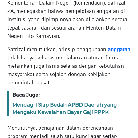
Informasi
Kementerian Dalam Negeri (Kemendagri), Safrizal
ZA, menegaskan bahwa pengelolaan anggaran di
INDEKS
institusi yang dipimpinnya akan dijalankan secara
BERITA
tepat sasaran dan sesuai arahan Menteri Dalam
Negeri Tito Karnavian.
KONTAK
KAMI
Safrizal menuturkan, prinsip penggunaan
anggaran
tidak hanya sebatas menjalankan aturan formal,
INFO
melainkan juga harus selaras dengan kebutuhan
IKLAN
masyarakat serta sejalan dengan kebijakan
pemerintah pusat.
TENTANG
KAMI
Baca Juga:
Mendagri Siap Bedah APBD Daerah yang
PEDOMAN
Mengaku Kewalahan Bayar Gaji PPPK
MEDIA
SIBER
Menurutnya, penajaman dalam perencanaan
program menjadi salah satu kunci agar setiap
REDAKSI