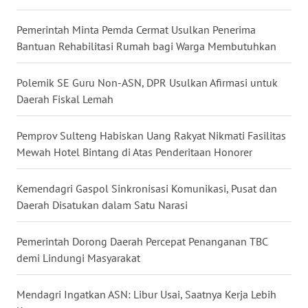
WN
Pemerintah Minta Pemda Cermat Usulkan Penerima
NUSANTARA
Bantuan Rehabilitasi Rumah bagi Warga Membutuhkan
WN
Polemik SE Guru Non-ASN, DPR Usulkan Afirmasi untuk
JOGJA
Daerah Fiskal Lemah
WN
JATIM
Pemprov Sulteng Habiskan Uang Rakyat Nikmati Fasilitas
Mewah Hotel Bintang di Atas Penderitaan Honorer
WN
BALI
Kemendagri Gaspol Sinkronisasi Komunikasi, Pusat dan
Daerah Disatukan dalam Satu Narasi
WN
KALBAR
Pemerintah Dorong Daerah Percepat Penanganan TBC
demi Lindungi Masyarakat
WN
KALTENG
Mendagri Ingatkan ASN: Libur Usai, Saatnya Kerja Lebih