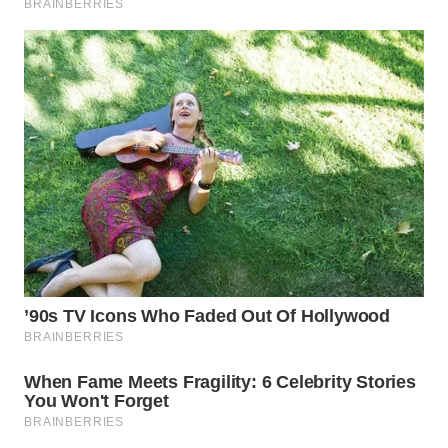
WN
SUMEDANG
WN
CIANJUR
WN
KEPULAUAN
SERIBU
WN
TANGERANG
WN
BINJAI
WN
CIREBON