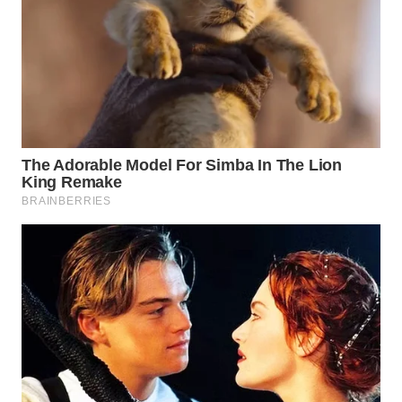
WN
PRIANGAN
TIMUR
WN
SEMARANG
WN
SOLO
WN
BOROBUDUR
WN
MADURA
WN
SURABAYA