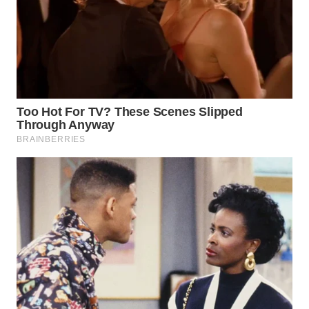
TAPANULI
TENGAH
WN DELI
SERDANG
WN
TEBING
TINGGI
WN
PAKPAK
WN
KARAWANG
WN
BEKASI