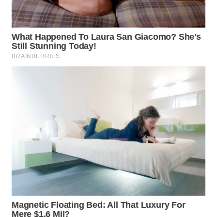
Wahana
Media
Group
WAHANA
NEWS
WAHANA
TANI
WAHANA
ADVOKAT
WAHANA
INFRASTRUKTUR
WAHANA
KONSUMEN