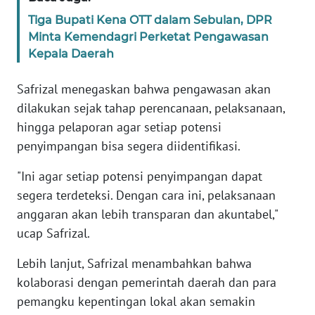
WN
Tiga Bupati Kena OTT dalam Sebulan, DPR
BANTEN
Minta Kemendagri Perketat Pengawasan
Kepala Daerah
WN
NTT
Safrizal menegaskan bahwa pengawasan akan
dilakukan sejak tahap perencanaan, pelaksanaan,
WN
hingga pelaporan agar setiap potensi
KEPRI
penyimpangan bisa segera diidentifikasi.
WN
"Ini agar setiap potensi penyimpangan dapat
PAPUA
segera terdeteksi. Dengan cara ini, pelaksanaan
anggaran akan lebih transparan dan akuntabel,"
WN
ucap Safrizal.
PAPUA
BARAT
Lebih lanjut, Safrizal menambahkan bahwa
kolaborasi dengan pemerintah daerah dan para
WN
pemangku kepentingan lokal akan semakin
RIAU