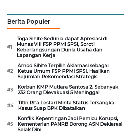
MAWAKA
ID
Berita Populer
MARTABAT
NET
Toga Sihite Sedunia dapat Apresiasi di
Munas VIII FSP PPMI SPSI, Soroti
#1
Keberlangsungan Dunia Usaha dan
PLN
Lapangan Kerja
WATCH
Arnod Sihite Terpilih Aklamasi sebagai
#2
Ketua Umum FSP PPMI SPSI, Hasilkan
MKLI
Sejumlah Rekomendasi Strategis
Korban KMP Mutiara Santosa 2, Sebanyak
#3
LPKKI
232 Orang Dievakuasi 5 Meninggal
Titin Rita Lestari Minta Status Tersangka
#4
LKKI
Kasus Suap BPK Dibatalkan
Konflik Kepentingan Jadi Pemicu Korupsi,
KOPEKLIN
#5
Kementerian PANRB Dorong ASN Deklarasi
Sejak Dini