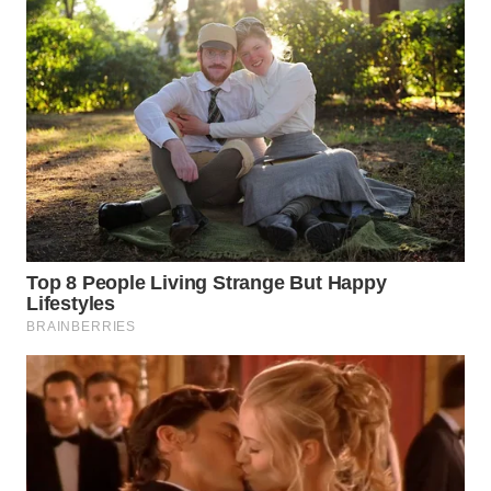
WN
TAPANULI
SELATAN
WN
TANJUNG
LESUNG
WN
KARO
WN
SIMALUNGUN
WN
LABUHANBATU
WN