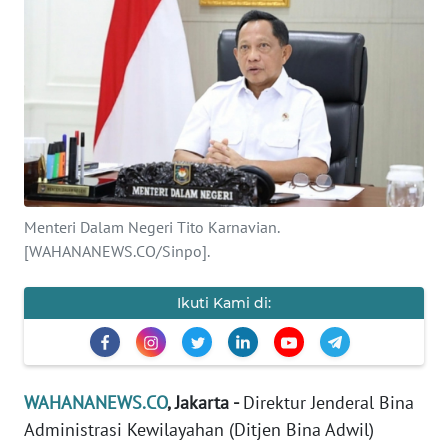
SAINS-TEKNO
KESEHATAN
INTERNASIONAL
SERBA-SERBI
Menteri Dalam Negeri Tito Karnavian.
PENDIDIKAN
[WAHANANEWS.CO/Sinpo].
OLAHRAGA
Ikuti Kami di:
OPINI
WAHANANEWS.CO
, Jakarta -
Direktur Jenderal Bina
EDITORIAL
Administrasi Kewilayahan (Ditjen Bina Adwil)