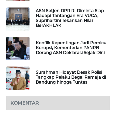
WAHANA
ASN Setjen DPR RI Diminta Siap
DESA
Hadapi Tantangan Era VUCA,
WISATA
Suprihartini Tekankan Nilai
BerAKHLAK
LAPAK
WAHANA
Konflik Kepentingan Jadi Pemicu
Korupsi, Kementerian PANRB
Wahana
Dorong ASN Deklarasi Sejak Dini
Network
KONSUMEN
Surahman Hidayat Desak Polisi
LISTRIK
Tangkap Pelaku Begal Remaja di
Bandung hingga Tuntas
MASYARAKAT
KELISTRIKAN
KOMENTAR
WALINKI
ID