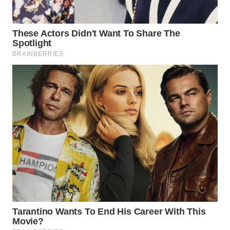
WN
BOGOR
WN
DEPOK
WN
TAPANULI
UTARA
WN
SAMOSIR
WN
PADANG
LAWAS