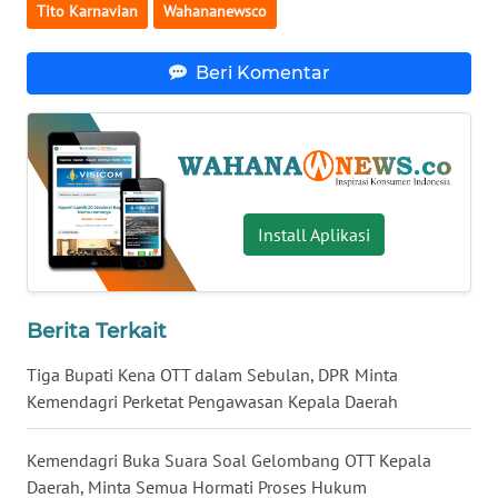
Tito Karnavian
Wahananewsco
WN
BABEL
Beri Komentar
WN
SUMBAR
WN
SUMSEL
Install Aplikasi
WN
BENGKULU
Berita Terkait
WN
Tiga Bupati Kena OTT dalam Sebulan, DPR Minta
LAMPUNG
Kemendagri Perketat Pengawasan Kepala Daerah
WN
Kemendagri Buka Suara Soal Gelombang OTT Kepala
JATENG
Daerah, Minta Semua Hormati Proses Hukum