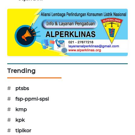
PORTAL
KONSUMEN
FORWAMKI
ALPERKLINAS
FORJASIDA
Trending
TAMBANG
NEWS
#
ptsbs
SITUNGIR
#
fsp-ppmi-spsi
NEWS
#
kmp
#
kpk
SIDIKALANG
NEWS
#
tipikor