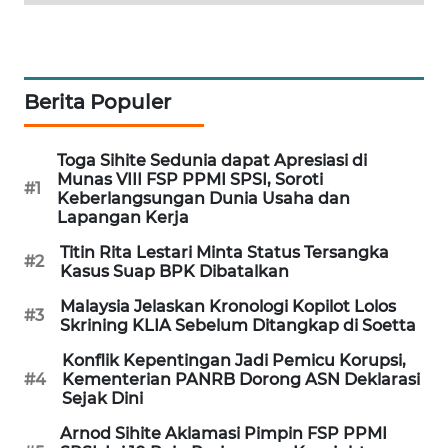
PORTAL
KONSUMEN
FORWAMKI
Berita Populer
ALPERKLINAS
Toga Sihite Sedunia dapat Apresiasi di
Munas VIII FSP PPMI SPSI, Soroti
#1
Keberlangsungan Dunia Usaha dan
FORJASIDA
Lapangan Kerja
Titin Rita Lestari Minta Status Tersangka
TAMBANG
#2
Kasus Suap BPK Dibatalkan
NEWS
Malaysia Jelaskan Kronologi Kopilot Lolos
#3
Skrining KLIA Sebelum Ditangkap di Soetta
SITUNGIR
NEWS
Konflik Kepentingan Jadi Pemicu Korupsi,
#4
Kementerian PANRB Dorong ASN Deklarasi
Sejak Dini
SIDIKALANG
NEWS
Arnod Sihite Aklamasi Pimpin FSP PPMI