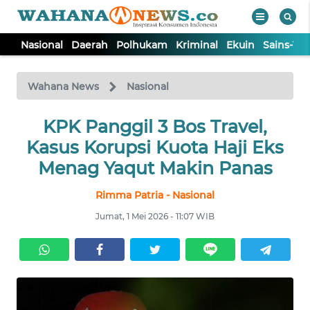
Nasional
Daerah
Polhukam
Kriminal
Ekuin
Sains-Te
WAHANA
Tutup
TV
Wahana News
Nasional
NASIONAL
KPK Panggil 3 Bos Travel,
Kasus Korupsi Kuota Haji Eks
DAERAH
Menag Yaqut Makin Panas
Rimma Patria - Nasional
POLHUKAM
Jumat, 1 Mei 2026 - 11:07 WIB
KRIMINAL
EKUIN