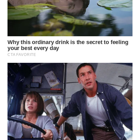
WN
TAPANULI
SELATAN
WN
TANJUNG
LESUNG
WN
KARO
WN
SIMALUNGUN
WN
LABUHANBATU
WN