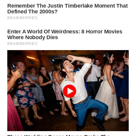
WAHANA
LISTRIK
WAHANA
TRAVEL
WAHANA
TV
WAHANANEWS
ID
WAHANANEWS
CO ID
WAHANANEWS
NET