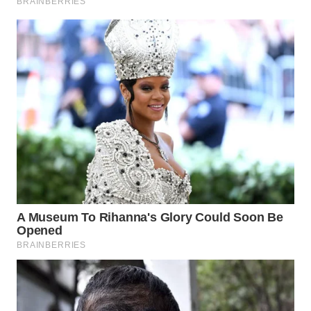
WN
PRIANGAN
TIMUR
WN
SEMARANG
WN
SOLO
WN
BOROBUDUR
WN
MADURA
WN
SURABAYA