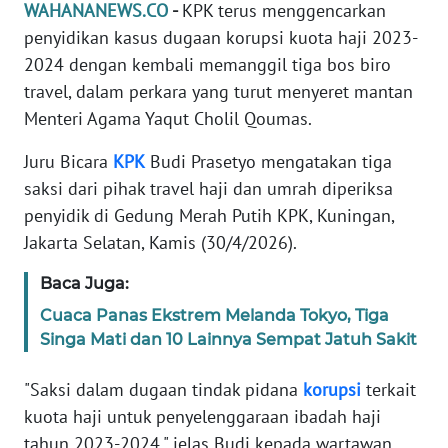
Informasi
WAHANANEWS.CO
-
KPK terus menggencarkan
penyidikan kasus dugaan korupsi kuota haji 2023-
INDEKS
2024 dengan kembali memanggil tiga bos biro
BERITA
travel, dalam perkara yang turut menyeret mantan
Menteri Agama Yaqut Cholil Qoumas.
KONTAK
KAMI
Juru Bicara
KPK
Budi Prasetyo mengatakan tiga
saksi dari pihak travel haji dan umrah diperiksa
INFO
penyidik di Gedung Merah Putih KPK, Kuningan,
IKLAN
Jakarta Selatan, Kamis (30/4/2026).
TENTANG
Baca Juga:
KAMI
Cuaca Panas Ekstrem Melanda Tokyo, Tiga
Singa Mati dan 10 Lainnya Sempat Jatuh Sakit
PEDOMAN
MEDIA
"Saksi dalam dugaan tindak pidana
korupsi
terkait
SIBER
kuota haji untuk penyelenggaraan ibadah haji
tahun 2023-2024," jelas Budi kepada wartawan.
REDAKSI