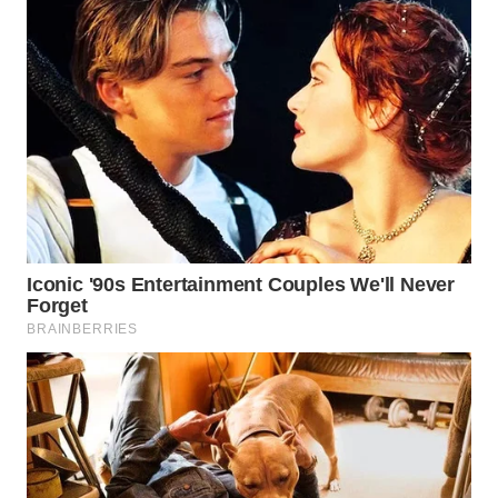
WN
BOGOR
WN
DEPOK
WN
TAPANULI
UTARA
WN
SAMOSIR
WN
PADANG
LAWAS