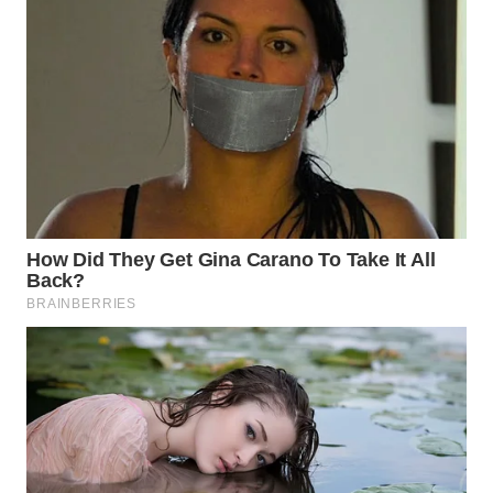
WN
MALUKU
WN
MALUT
WN
DAIRI
WN
DANAU
TOBA
WN
NIAS
WN
LANGKAT