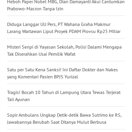
Heboh Paper Nobel MBG, Dian Damayanti Akui Cantumkan
WN
Prabowo-Macron Tanpa Izin
NUSANTARA
Diduga Langgar UU Pers, PT Wahana Graha Makmur
WN
Larang Wartawan Liput Proyek PDAM Provsu Rp25 Miliar
JOGJA
Misteri Senpi di Yayasan Sekolah, Polisi Dalami Mengapa
WN
Tak Diserahkan Usai Pemilik Wafat
JATIM
Satu per Satu Kena Sanksi! Ini Daftar Dokter dan Nakes
WN
yang Komentari Pasien BPJS Yurizal
BALI
Tragis! Bocah 10 Tahun di Lampung Utara Tewas Terjerat
WN
Tali Ayunan
KALBAR
Sopir Ambulans Ungkap Detik-detik Bawa Sutrimo ke RS,
WN
Jawabannya Berubah Saat Ditanya Mulut Berbusa
KALTENG