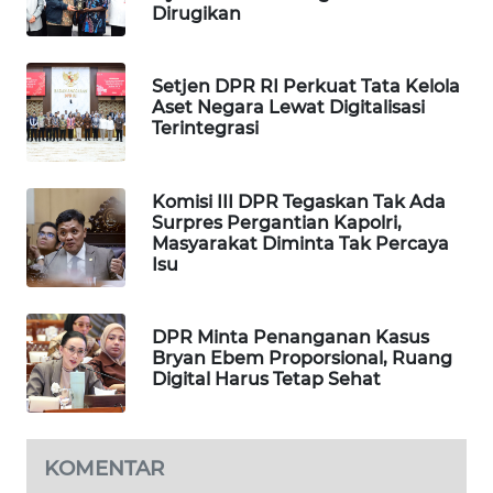
Dirugikan
MAWAKA
ID
Setjen DPR RI Perkuat Tata Kelola
Aset Negara Lewat Digitalisasi
MARTABAT
Terintegrasi
NET
PLN
Komisi III DPR Tegaskan Tak Ada
Surpres Pergantian Kapolri,
WATCH
Masyarakat Diminta Tak Percaya
Isu
MKLI
DPR Minta Penanganan Kasus
LPKKI
Bryan Ebem Proporsional, Ruang
Digital Harus Tetap Sehat
LKKI
KOPEKLIN
KOMENTAR