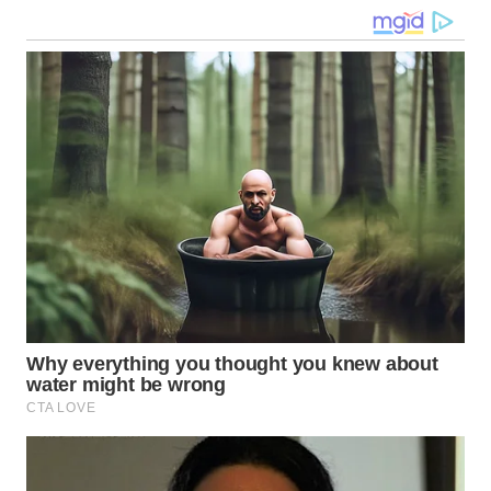
WN
KALTARA
WN
KALSEL
WN
KALTIM
WN
SULSEL
WN
GORONTALO
WN
SULUT