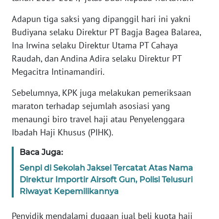
Adapun tiga saksi yang dipanggil hari ini yakni
KARIR
Budiyana selaku Direktur PT Bagja Bagea Balarea,
Ina Irwina selaku Direktur Utama PT Cahaya
DISCLAIMER
Raudah, dan Andina Adira selaku Direktur PT
Megacitra Intinamandiri.
Wahana
News
Sebelumnya, KPK juga melakukan pemeriksaan
Regional
maraton terhadap sejumlah asosiasi yang
menaungi biro travel haji atau Penyelenggara
WN
SUMUT
Ibadah Haji Khusus (PIHK).
Baca Juga:
WN
JAKARTA
Senpi di Sekolah Jaksel Tercatat Atas Nama
Direktur Importir Airsoft Gun, Polisi Telusuri
WN
Riwayat Kepemilikannya
JABAR
Penyidik mendalami dugaan jual beli kuota haji