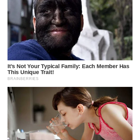
WN
NATUNA
WN
BINTAN
WN
MANDALIKA
WN
LIKUPANG
WN
LABUANBAJO
WN
BORNEO