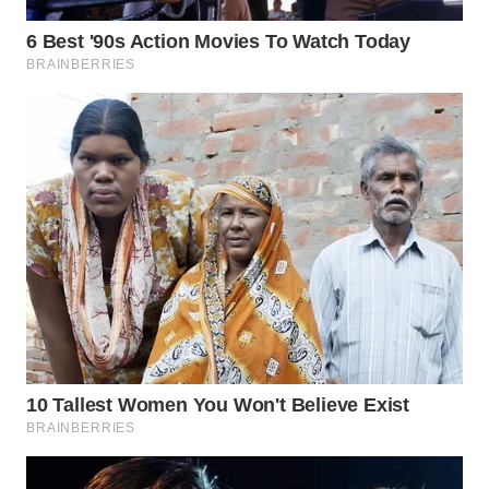
TAPANULI
TENGAH
WN DELI
SERDANG
WN
TEBING
TINGGI
WN
PAKPAK
WN
KARAWANG
WN
BEKASI