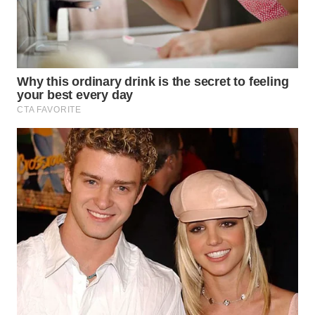
Wahana
Media
Group
WAHANA
NEWS
WAHANA
TANI
WAHANA
ADVOKAT
WAHANA
INFRASTRUKTUR
WAHANA
KONSUMEN