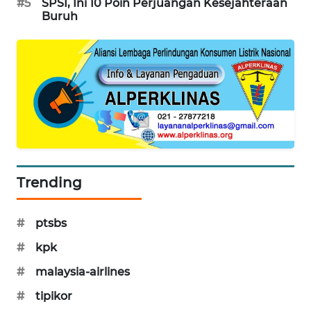
#5
SPSI, Ini 10 Poin Perjuangan Kesejahteraan
Buruh
SIBARAGAS
NEWS
METRO
SIANTAR
NEWS
METRO
MEDAN
NEWS
Trending
METRO
JAKARTA
#
ptsbs
NEWS
#
kpk
KRT
#
malaysia-airlines
NEWS
#
tipikor