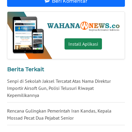
Beri Komentar
WN
BABEL
WN
SUMBAR
Install Aplikasi
WN
SUMSEL
Berita Terkait
WN
BENGKULU
Senpi di Sekolah Jaksel Tercatat Atas Nama Direktur
Importir Airsoft Gun, Polisi Telusuri Riwayat
Kepemilikannya
WN
LAMPUNG
Rencana Gulingkan Pemerintah Iran Kandas, Kepala
Mossad Pecat Dua Pejabat Senior
WN
JATENG