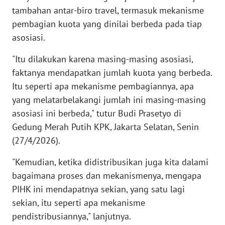
WN
tambahan antar-biro travel, termasuk mekanisme
BANTEN
pembagian kuota yang dinilai berbeda pada tiap
asosiasi.
WN
NTT
"Itu dilakukan karena masing-masing asosiasi,
faktanya mendapatkan jumlah kuota yang berbeda.
WN
Itu seperti apa mekanisme pembagiannya, apa
KEPRI
yang melatarbelakangi jumlah ini masing-masing
asosiasi ini berbeda," tutur Budi Prasetyo di
WN
Gedung Merah Putih KPK, Jakarta Selatan, Senin
PAPUA
(27/4/2026).
WN
"Kemudian, ketika didistribusikan juga kita dalami
PAPUA
bagaimana proses dan mekanismenya, mengapa
BARAT
PIHK ini mendapatnya sekian, yang satu lagi
sekian, itu seperti apa mekanisme
WN
pendistribusiannya," lanjutnya.
RIAU