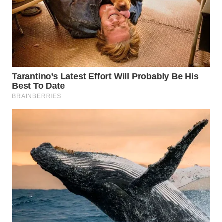
WN
SUMEDANG
WN
CIANJUR
WN
KEPULAUAN
SERIBU
WN
TANGERANG
WN
BINJAI
WN
CIREBON