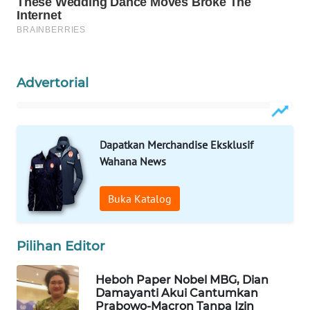
WAHANA
SPORT
WAHANA
Advertorial
UMKM
WAHANA
SELEB
Dapatkan Merchandise Eksklusif
Wahana News
WAHANA
PERSONA
Buka Katalog
WAHANA
OTOMOTIF
Pilihan Editor
WAHANA
Heboh Paper Nobel MBG, Dian
HEALTH
Damayanti Akui Cantumkan
Prabowo-Macron Tanpa Izin