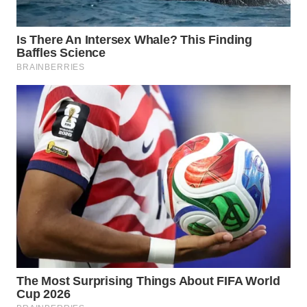
WN
INDRAMAYU
WN
KUNINGAN
WN
MAJALENGKA
WN
SUBANG
WN
SUKABUMI
WN
PURWAKARTA