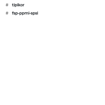
KARING
#
tipikor
NEWS
#
fsp-ppmi-spsi
JURNAL
MARITIM
HUMBANG
NEWS
GARONGGANG
NEWS
FISUELRI
ID
ENERGI
NEWS