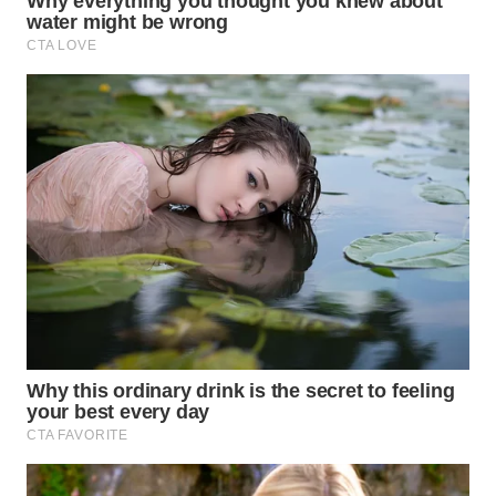
WN
TAPANULI
SELATAN
WN
TANJUNG
LESUNG
WN
KARO
WN
SIMALUNGUN
WN
LABUHANBATU
WN