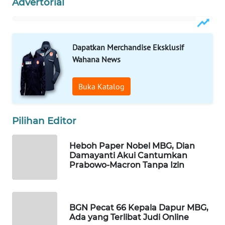
Advertorial
WAHANA
SPORT
Dapatkan Merchandise Eksklusif
WAHANA
Wahana News
UMKM
Buka Katalog
WAHANA
SELEB
Pilihan Editor
WAHANA
PERSONA
Heboh Paper Nobel MBG, Dian
Damayanti Akui Cantumkan
WAHANA
Prabowo-Macron Tanpa Izin
OTOMOTIF
WAHANA
BGN Pecat 66 Kepala Dapur MBG,
HEALTH
Ada yang Terlibat Judi Online