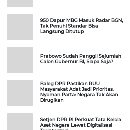
WAHANA
DESA
WISATA
950 Dapur MBG Masuk Radar BGN,
Tak Penuhi Standar Bisa
Langsung Ditutup
LAPAK
WAHANA
Wahana
Prabowo Sudah Panggil Sejumlah
Network
Calon Gubernur BI, Siapa Saja?
KONSUMEN
LISTRIK
Baleg DPR Pastikan RUU
Masyarakat Adat Jadi Prioritas,
Nyoman Parta: Negara Tak Akan
MASYARAKAT
Dirugikan
KELISTRIKAN
WALINKI
Setjen DPR RI Perkuat Tata Kelola
ID
Aset Negara Lewat Digitalisasi