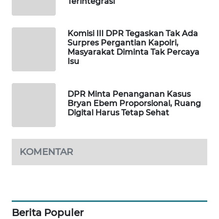
Terintegrasi
MAWAKA
ID
Komisi III DPR Tegaskan Tak Ada
Surpres Pergantian Kapolri,
Masyarakat Diminta Tak Percaya
MARTABAT
Isu
NET
PLN
DPR Minta Penanganan Kasus
WATCH
Bryan Ebem Proporsional, Ruang
Digital Harus Tetap Sehat
MKLI
KOMENTAR
LPKKI
LKKI
KOPEKLIN
Berita Populer