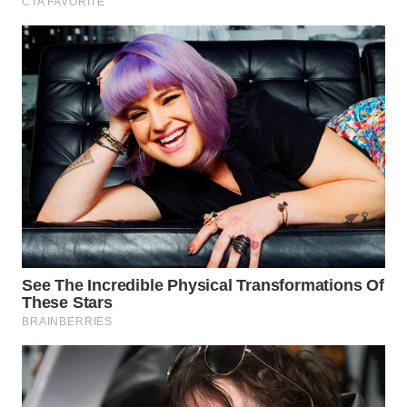
WN
INDRAMAYU
WN
KUNINGAN
WN
MAJALENGKA
WN
SUBANG
WN
SUKABUMI
WN
PURWAKARTA