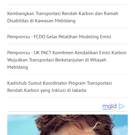
WN
Kembangkan Transportasi Rendah Karbon dan Ramah
NUSANTARA
Disabilitas di Kawasan Mebidang
WN
Pemprovsu - FCDO Gelar Pelatihan Modeling Emisi
JOGJA
Pemprovsu - UK PACT Komitmen Kendalikan Emisi Karbon
WN
JATIM
Wujudkan Transportasi Berkelanjutan di Wilayah
Mebidang
WN
BALI
Kadishub Sumut Koordinator Program Transportasi
Rendah Karbon yang Inklusi di Jakarta
WN
KALBAR
WN
KALTENG