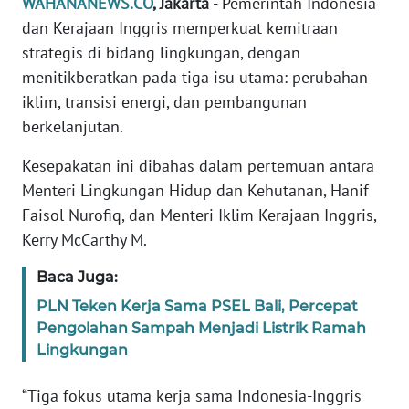
WAHANANEWS.CO
, Jakarta
- Pemerintah Indonesia
Informasi
dan Kerajaan Inggris memperkuat kemitraan
INDEKS
strategis di bidang lingkungan, dengan
BERITA
menitikberatkan pada tiga isu utama: perubahan
iklim, transisi energi, dan pembangunan
KONTAK
berkelanjutan.
KAMI
Kesepakatan ini dibahas dalam pertemuan antara
INFO
Menteri Lingkungan Hidup dan Kehutanan, Hanif
IKLAN
Faisol Nurofiq, dan Menteri Iklim Kerajaan Inggris,
Kerry McCarthy M.
TENTANG
KAMI
Baca Juga:
PLN Teken Kerja Sama PSEL Bali, Percepat
PEDOMAN
Pengolahan Sampah Menjadi Listrik Ramah
MEDIA
Lingkungan
SIBER
“Tiga fokus utama kerja sama Indonesia-Inggris
REDAKSI