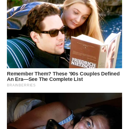
TAPANULI
TENGAH
WN DELI
SERDANG
WN
TEBING
TINGGI
WN
PAKPAK
WN
KARAWANG
WN
BEKASI