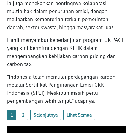
Ia juga menekankan pentingnya kolaborasi
WN
multipihak dalam penurunan emisi, dengan
BANTEN
melibatkan kementerian terkait, pemerintah
daerah, sektor swasta, hingga masyarakat luas.
WN
NTT
Hanif menyambut keberlanjutan program UK PACT
yang kini bermitra dengan KLHK dalam
WN
KEPRI
mengembangkan kebijakan carbon pricing dan
carbon tax.
WN
“Indonesia telah memulai perdagangan karbon
PAPUA
melalui Sertifikat Pengurangan Emisi GRK
Indonesia (SPEI). Meskipun masih perlu
WN
PAPUA
pengembangan lebih lanjut,” ucapnya.
BARAT
1
2
Selanjutnya
Lihat Semua
WN
RIAU