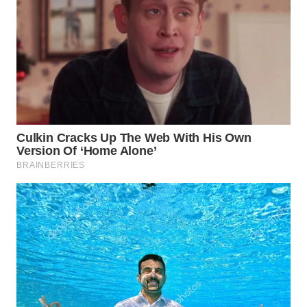
WN
NATUNA
WN
BINTAN
WN
MANDALIKA
WN
LIKUPANG
WN
LABUANBAJO
WN
BORNEO