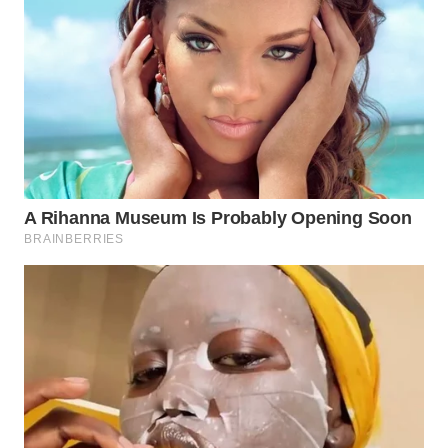
WN
KALTARA
WN
KALSEL
WN
KALTIM
WN
SULSEL
WN
GORONTALO
WN
SULUT