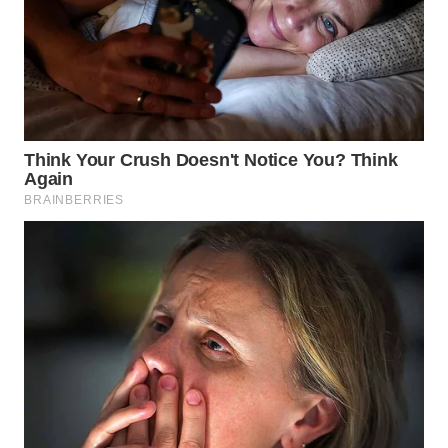
WN
BOGOR
WN
DEPOK
WN
TAPANULI
UTARA
WN
SAMOSIR
WN
PADANG
LAWAS