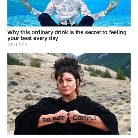
Wahana
Media
Group
WAHANA
NEWS
WAHANA
TANI
WAHANA
ADVOKAT
WAHANA
INFRASTRUKTUR
WAHANA
KONSUMEN