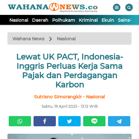
Nasional
Daerah
Polhukam
Kriminal
Ekuin
Sains-Te
WAHANA
Tutup
TV
Wahana News
Nasional
NASIONAL
Lewat UK PACT, Indonesia-
Inggris Perluas Kerja Sama
DAERAH
Pajak dan Perdagangan
Karbon
POLHUKAM
Sutrisno Simorangkir - Nasional
Sabtu, 19 April 2025 - 13:12 WIB
KRIMINAL
EKUIN