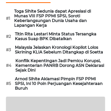
PORTAL
KONSUMEN
Toga Sihite Sedunia dapat Apresiasi di
Munas VIII FSP PPMI SPSI, Soroti
#1
Keberlangsungan Dunia Usaha dan
FORWAMKI
Lapangan Kerja
Titin Rita Lestari Minta Status Tersangka
#2
ALPERKLINAS
Kasus Suap BPK Dibatalkan
Malaysia Jelaskan Kronologi Kopilot Lolos
FORJASIDA
#3
Skrining KLIA Sebelum Ditangkap di Soetta
Konflik Kepentingan Jadi Pemicu Korupsi,
TAMBANG
#4
Kementerian PANRB Dorong ASN Deklarasi
NEWS
Sejak Dini
Arnod Sihite Aklamasi Pimpin FSP PPMI
SITUNGIR
#5
SPSI, Ini 10 Poin Perjuangan Kesejahteraan
NEWS
Buruh
SIDIKALANG
NEWS