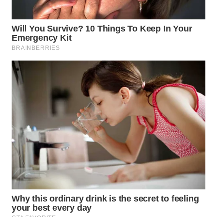
WN
SUMEDANG
WN
CIANJUR
WN
KEPULAUAN
SERIBU
WN
TANGERANG
WN
BINJAI
WN
CIREBON