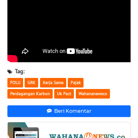
WN
SERAMBI
WN
JAMBI
WN
SULTRA
Tag:
WN
FOLU
GRK
Kerja Sama
Pajak
NTB
Perdagangan Karbon
Uk Pact
Wahananewsco
WN
SULTENG
Beri Komentar
WN
SULBAR