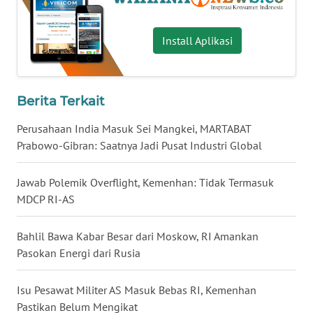
WN
BABEL
Install Aplikasi
WN
SUMBAR
Berita Terkait
WN
Perusahaan India Masuk Sei Mangkei, MARTABAT
SUMSEL
Prabowo-Gibran: Saatnya Jadi Pusat Industri Global
WN
Jawab Polemik Overflight, Kemenhan: Tidak Termasuk
BENGKULU
MDCP RI-AS
WN
Bahlil Bawa Kabar Besar dari Moskow, RI Amankan
LAMPUNG
Pasokan Energi dari Rusia
WN
Isu Pesawat Militer AS Masuk Bebas RI, Kemenhan
JATENG
Pastikan Belum Mengikat