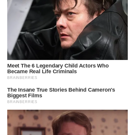
WN
PRIANGAN
TIMUR
WN
SEMARANG
WN
SOLO
WN
BOROBUDUR
WN
MADURA
WN
SURABAYA