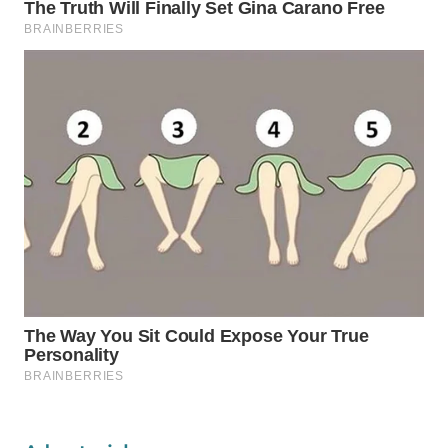
WAHANA
LISTRIK
WAHANA
TRAVEL
WAHANA
TV
WAHANANEWS
ID
WAHANANEWS
CO ID
WAHANANEWS
NET