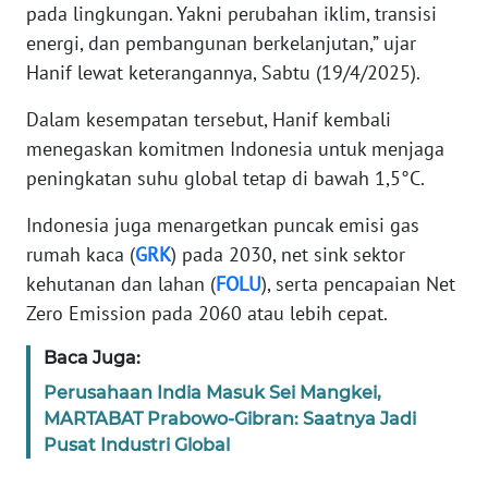
pada lingkungan. Yakni perubahan iklim, transisi
energi, dan pembangunan berkelanjutan,” ujar
KARIR
Hanif lewat keterangannya, Sabtu (19/4/2025).
DISCLAIMER
Dalam kesempatan tersebut, Hanif kembali
menegaskan komitmen Indonesia untuk menjaga
Wahana
peningkatan suhu global tetap di bawah 1,5°C.
News
Regional
Indonesia juga menargetkan puncak emisi gas
rumah kaca (
GRK
) pada 2030, net sink sektor
WN
kehutanan dan lahan (
FOLU
), serta pencapaian Net
SUMUT
Zero Emission pada 2060 atau lebih cepat.
WN
Baca Juga:
JAKARTA
Perusahaan India Masuk Sei Mangkei,
MARTABAT Prabowo-Gibran: Saatnya Jadi
WN
Pusat Industri Global
JABAR