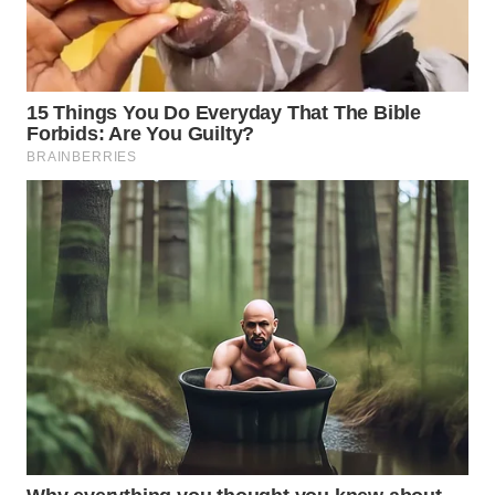
WN
MALUKU
WN
MALUT
WN
DAIRI
WN
DANAU
TOBA
WN
NIAS
WN
LANGKAT