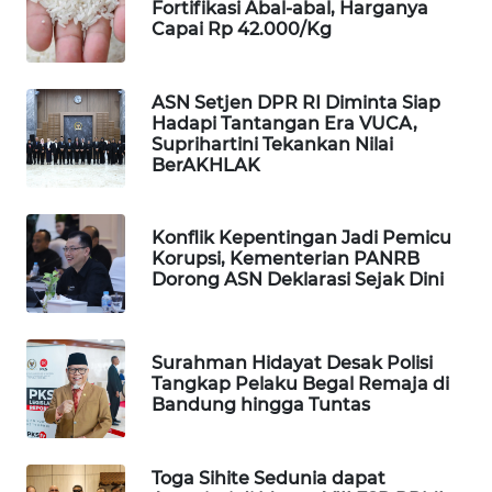
Fortifikasi Abal-abal, Harganya
Wahana
Capai Rp 42.000/Kg
Media
Group
ASN Setjen DPR RI Diminta Siap
WAHANA
Hadapi Tantangan Era VUCA,
NEWS
Suprihartini Tekankan Nilai
BerAKHLAK
WAHANA
TANI
Konflik Kepentingan Jadi Pemicu
Korupsi, Kementerian PANRB
Dorong ASN Deklarasi Sejak Dini
WAHANA
ADVOKAT
WAHANA
Surahman Hidayat Desak Polisi
Tangkap Pelaku Begal Remaja di
INFRASTRUKTUR
Bandung hingga Tuntas
WAHANA
KONSUMEN
Toga Sihite Sedunia dapat