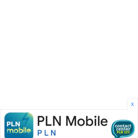
CILEUNGSI
NEWS
BERKAT
NEWS
BERAMPU
NEWS
ANUGERAH
NEWS
AKHLAK
ID
X
PERAPKI
NEWS