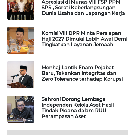
Apresiasi di Munas VIII FSP PPMI
SPSI, Soroti Keberlangsungan
WAHANA
Dunia Usaha dan Lapangan Kerja
LISTRIK
WAHANA
Komisi VIII DPR Minta Persiapan
TRAVEL
Haji 2027 Dimulai Lebih Awal Demi
Tingkatkan Layanan Jemaah
WAHANA
TV
Menhaj Lantik Enam Pejabat
Baru, Tekankan Integritas dan
WAHANANEWS
Zero Tolerance terhadap Korupsi
ID
WAHANANEWS
Sahroni Dorong Lembaga
CO ID
Independen Kelola Aset Hasil
Tindak Pidana dalam RUU
Perampasan Aset
WAHANANEWS
NET