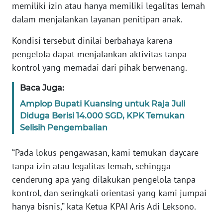
memiliki izin atau hanya memiliki legalitas lemah
dalam menjalankan layanan penitipan anak.
KARIR
Kondisi tersebut dinilai berbahaya karena
DISCLAIMER
pengelola dapat menjalankan aktivitas tanpa
kontrol yang memadai dari pihak berwenang.
Wahana
News
Baca Juga:
Regional
Amplop Bupati Kuansing untuk Raja Juli
Diduga Berisi 14.000 SGD, KPK Temukan
WN
Selisih Pengembalian
SUMUT
“Pada lokus pengawasan, kami temukan daycare
WN
tanpa izin atau legalitas lemah, sehingga
JAKARTA
cenderung apa yang dilakukan pengelola tanpa
kontrol, dan seringkali orientasi yang kami jumpai
WN
JABAR
hanya bisnis,” kata Ketua KPAI Aris Adi Leksono.