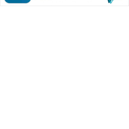
SONYA
ASA
NEWS
WAHANA MEDIA GROUP
|
|
|
WAHANA NEWS co
WAHANA TANI
WAHANA ADVOKAT
|
|
WAHANA INFRASTRUKTUR
WAHANA KONSUMEN
|
|
|
WAHANA LISTRIK
WAHANA TRAVEL
WAHANA TV
|
|
|
WAHANANEWS id
WAHANANEWS CO ID
WAHANANEWS NET
|
|
|
WAHANA SPORT ID
Wahana UMKM
Wahana Seleb
|
|
|
Wahana Persona
Wahana Otomotif
Wahana Health
|
Wahana Desa Wisata
Lapak Wahana