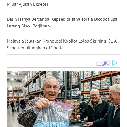
Miliar Ajukan Eksepsi
WN
NUSANTARA
Dalih Hanya Bercanda, Kepsek di Tana Toraja Dicopot Usai
Larang Siswi Berjilbab
WN
JOGJA
Malaysia Jelaskan Kronologi Kopilot Lolos Skrining KLIA
Sebelum Ditangkap di Soetta
WN
JATIM
WN
BALI
WN
KALBAR
WN
KALTENG