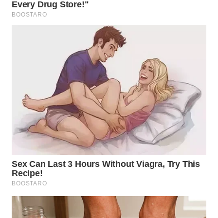
WN
MALUKU
WN
MALUT
WN
DAIRI
WN
DANAU
TOBA
WN
NIAS
WN
LANGKAT