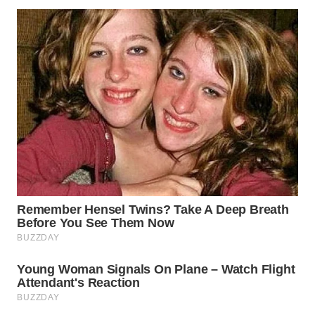
WN
SUMEDANG
WN
CIANJUR
WN
KEPULAUAN
SERIBU
WN
TANGERANG
WN
BINJAI
WN
CIREBON