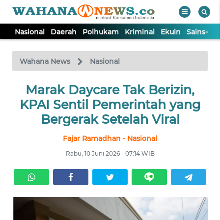
Nasional
Daerah
Polhukam
Kriminal
Ekuin
Sains-Te
WAHANA
Tutup
TV
Wahana News
Nasional
NASIONAL
Marak Daycare Tak Berizin,
KPAI Sentil Pemerintah yang
DAERAH
Bergerak Setelah Viral
Fajar Ramadhan - Nasional
POLHUKAM
Rabu, 10 Juni 2026 - 07:14 WIB
KRIMINAL
EKUIN