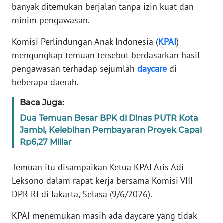
Informasi
banyak ditemukan berjalan tanpa izin kuat dan
minim pengawasan.
INDEKS
BERITA
Komisi Perlindungan Anak Indonesia (
KPAI
)
mengungkap temuan tersebut berdasarkan hasil
KONTAK
pengawasan terhadap sejumlah
daycare
di
KAMI
beberapa daerah.
INFO
Baca Juga:
IKLAN
Dua Temuan Besar BPK di Dinas PUTR Kota
Jambi, Kelebihan Pembayaran Proyek Capai
TENTANG
Rp6,27 Miliar
KAMI
Temuan itu disampaikan Ketua KPAI Aris Adi
PEDOMAN
Leksono dalam rapat kerja bersama Komisi VIII
MEDIA
DPR RI di Jakarta, Selasa (9/6/2026).
SIBER
KPAI menemukan masih ada daycare yang tidak
REDAKSI