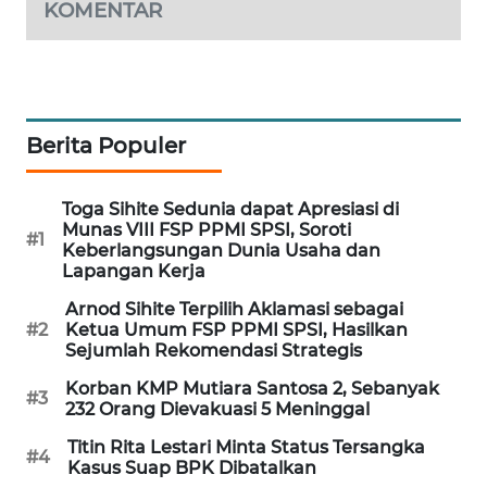
KOMENTAR
WAHANA
SPORT
WAHANA
UMKM
Berita Populer
WAHANA
Toga Sihite Sedunia dapat Apresiasi di
SELEB
Munas VIII FSP PPMI SPSI, Soroti
#1
Keberlangsungan Dunia Usaha dan
WAHANA
Lapangan Kerja
PERSONA
Arnod Sihite Terpilih Aklamasi sebagai
#2
Ketua Umum FSP PPMI SPSI, Hasilkan
WAHANA
Sejumlah Rekomendasi Strategis
OTOMOTIF
Korban KMP Mutiara Santosa 2, Sebanyak
#3
232 Orang Dievakuasi 5 Meninggal
WAHANA
Titin Rita Lestari Minta Status Tersangka
HEALTH
#4
Kasus Suap BPK Dibatalkan