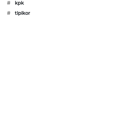
#
kpk
MAWAKA
#
tipikor
ID
MARTABAT
NET
PLN
WATCH
MKLI
LPKKI
LKKI
KOPEKLIN