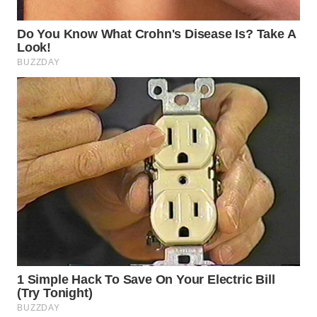
WN
BOGOR
WN
DEPOK
WN
TAPANULI
UTARA
WN
SAMOSIR
WN
PADANG
LAWAS