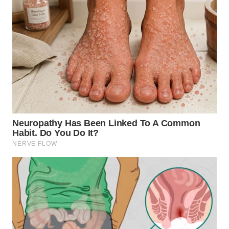
WN
TAPANULI
SELATAN
WN
TANJUNG
LESUNG
WN
KARO
WN
SIMALUNGUN
WN
LABUHANBATU
WN