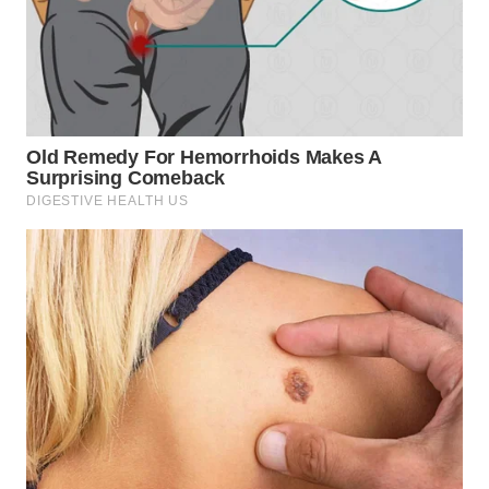
TAPANULI
TENGAH
WN DELI
SERDANG
WN
TEBING
TINGGI
WN
PAKPAK
WN
KARAWANG
WN
BEKASI