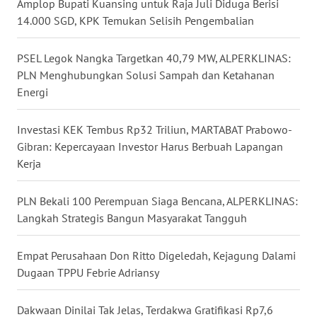
Amplop Bupati Kuansing untuk Raja Juli Diduga Berisi
14.000 SGD, KPK Temukan Selisih Pengembalian
WN
BABEL
PSEL Legok Nangka Targetkan 40,79 MW, ALPERKLINAS:
WN
PLN Menghubungkan Solusi Sampah dan Ketahanan
SUMBAR
Energi
WN
Investasi KEK Tembus Rp32 Triliun, MARTABAT Prabowo-
SUMSEL
Gibran: Kepercayaan Investor Harus Berbuah Lapangan
Kerja
WN
BENGKULU
PLN Bekali 100 Perempuan Siaga Bencana, ALPERKLINAS:
Langkah Strategis Bangun Masyarakat Tangguh
WN
LAMPUNG
Empat Perusahaan Don Ritto Digeledah, Kejagung Dalami
Dugaan TPPU Febrie Adriansy
WN
JATENG
Dakwaan Dinilai Tak Jelas, Terdakwa Gratifikasi Rp7,6