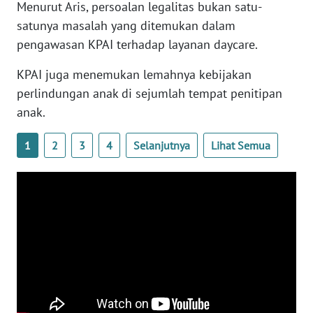
Menurut Aris, persoalan legalitas bukan satu-
WN
satunya masalah yang ditemukan dalam
BANTEN
pengawasan KPAI terhadap layanan daycare.
WN
KPAI juga menemukan lemahnya kebijakan
NTT
perlindungan anak di sejumlah tempat penitipan
anak.
WN
KEPRI
1
2
3
4
Selanjutnya
Lihat Semua
WN
PAPUA
WN
PAPUA
BARAT
WN
RIAU