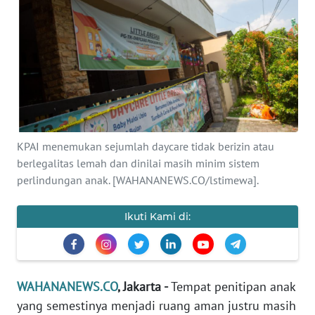
SAINS-TEKNO
KESEHATAN
INTERNASIONAL
SERBA-SERBI
KPAI menemukan sejumlah daycare tidak berizin atau
berlegalitas lemah dan dinilai masih minim sistem
PENDIDIKAN
perlindungan anak. [WAHANANEWS.CO/lstimewa].
OLAHRAGA
Ikuti Kami di:
OPINI
EDITORIAL
WAHANANEWS.CO
, Jakarta -
Tempat penitipan anak
yang semestinya menjadi ruang aman justru masih