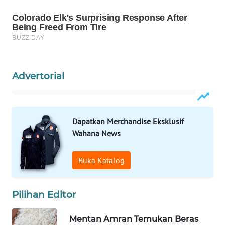
WN
NATUNA
WN
BINTAN
Advertorial
WN
MANDALIKA
Dapatkan Merchandise Eksklusif
WN
Wahana News
LIKUPANG
Buka Katalog
WN
LABUANBAJO
Pilihan Editor
WN
BORNEO
Mentan Amran Temukan Beras