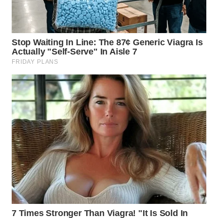
WN
KALTARA
WN
KALSEL
WN
KALTIM
WN
SULSEL
WN
GORONTALO
WN
SULUT