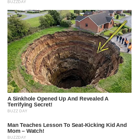
WN
PRIANGAN
TIMUR
WN
SEMARANG
WN
SOLO
WN
BOROBUDUR
WN
MADURA
WN
SURABAYA