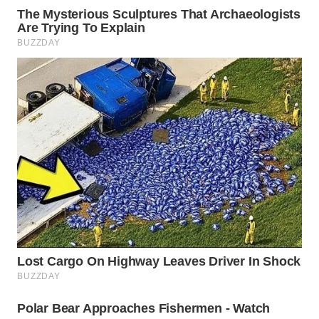
WN
INDRAMAYU
WN
KUNINGAN
WN
MAJALENGKA
WN
SUBANG
WN
SUKABUMI
WN
PURWAKARTA