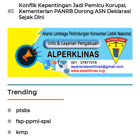
Konflik Kepentingan Jadi Pemicu Korupsi,
WAHANA
#5
Kementerian PANRB Dorong ASN Deklarasi
DESA
Sejak Dini
WISATA
LAPAK
WAHANA
Wahana
Network
KONSUMEN
LISTRIK
Trending
MASYARAKAT
#
ptsbs
KELISTRIKAN
#
fsp-ppmi-spsi
WALINKI
#
kmp
ID