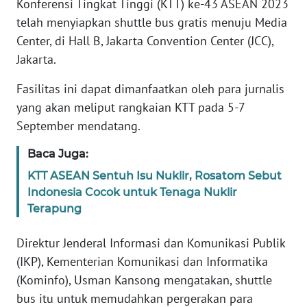
Konferensi Tingkat Tinggi (KTT) ke-43 ASEAN 2023
Informasi
telah menyiapkan shuttle bus gratis menuju Media
INDEKS
Center, di Hall B, Jakarta Convention Center (JCC),
BERITA
Jakarta.
KONTAK
Fasilitas ini dapat dimanfaatkan oleh para jurnalis
KAMI
yang akan meliput rangkaian KTT pada 5-7
September mendatang.
INFO
IKLAN
Baca Juga:
KTT ASEAN Sentuh Isu Nuklir, Rosatom Sebut
TENTANG
Indonesia Cocok untuk Tenaga Nuklir
KAMI
Terapung
PEDOMAN
Direktur Jenderal Informasi dan Komunikasi Publik
MEDIA
(IKP), Kementerian Komunikasi dan Informatika
SIBER
(Kominfo), Usman Kansong mengatakan, shuttle
bus itu untuk memudahkan pergerakan para
REDAKSI