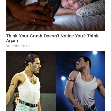
TAPANULI
TENGAH
WN DELI
SERDANG
WN
TEBING
TINGGI
WN
PAKPAK
WN
KARAWANG
WN
BEKASI