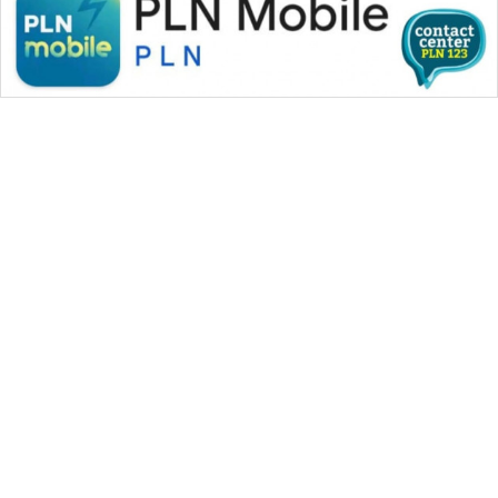
WAHANA MEDIA GROUP
|
|
|
WAHANA NEWS co
WAHANA TANI
WAHANA ADVOKAT
|
|
WAHANA INFRASTRUKTUR
WAHANA KONSUMEN
|
|
|
WAHANA LISTRIK
WAHANA TRAVEL
WAHANA TV
|
|
|
WAHANANEWS id
WAHANANEWS CO ID
WAHANANEWS NET
|
|
|
WAHANA SPORT ID
Wahana UMKM
Wahana Seleb