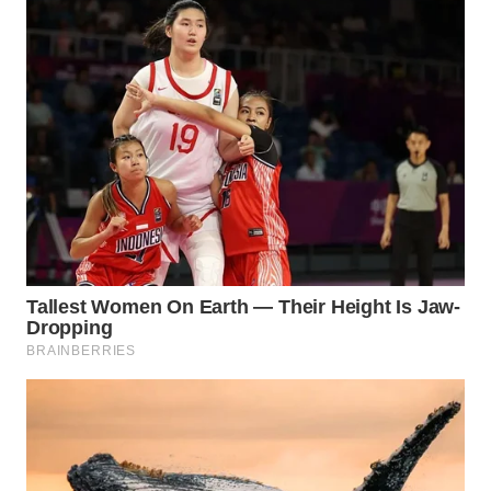
WN
SUMEDANG
WN
CIANJUR
WN
KEPULAUAN
SERIBU
WN
TANGERANG
WN
BINJAI
WN
CIREBON