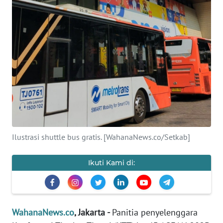
SAINS-TEKNO
KESEHATAN
INTERNASIONAL
SERBA-SERBI
PENDIDIKAN
Ilustrasi shuttle bus gratis. [WahanaNews.co/Setkab]
OLAHRAGA
Ikuti Kami di:
OPINI
EDITORIAL
WahanaNews.co
, Jakarta -
Panitia penyelenggara