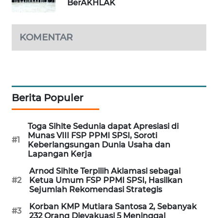
BerAKHLAK
MAWAKA
ID
KOMENTAR
MARTABAT
NET
PLN
Berita Populer
WATCH
MKLI
Toga Sihite Sedunia dapat Apresiasi di
Munas VIII FSP PPMI SPSI, Soroti
#1
Keberlangsungan Dunia Usaha dan
LPKKI
Lapangan Kerja
Arnod Sihite Terpilih Aklamasi sebagai
LKKI
#2
Ketua Umum FSP PPMI SPSI, Hasilkan
Sejumlah Rekomendasi Strategis
KOPEKLIN
Korban KMP Mutiara Santosa 2, Sebanyak
#3
232 Orang Dievakuasi 5 Meninggal