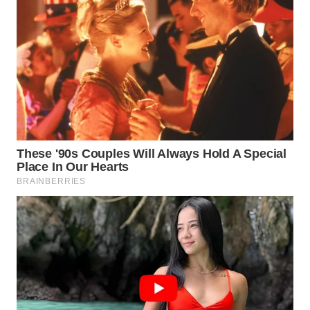
Wahana
Media
Group
WAHANA
NEWS
WAHANA
TANI
WAHANA
ADVOKAT
WAHANA
INFRASTRUKTUR
WAHANA
KONSUMEN