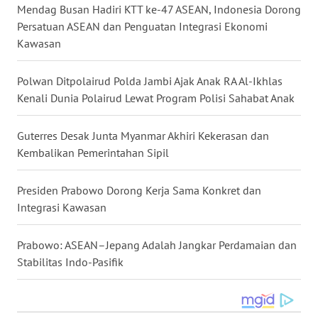
Mendag Busan Hadiri KTT ke-47 ASEAN, Indonesia Dorong
WN
Persatuan ASEAN dan Penguatan Integrasi Ekonomi
NUSANTARA
Kawasan
WN
Polwan Ditpolairud Polda Jambi Ajak Anak RA Al-Ikhlas
JOGJA
Kenali Dunia Polairud Lewat Program Polisi Sahabat Anak
WN
Guterres Desak Junta Myanmar Akhiri Kekerasan dan
JATIM
Kembalikan Pemerintahan Sipil
WN
Presiden Prabowo Dorong Kerja Sama Konkret dan
BALI
Integrasi Kawasan
WN
KALBAR
Prabowo: ASEAN–Jepang Adalah Jangkar Perdamaian dan
Stabilitas Indo-Pasifik
WN
KALTENG