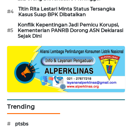
PORTAL
Titin Rita Lestari Minta Status Tersangka
#4
KONSUMEN
Kasus Suap BPK Dibatalkan
Konflik Kepentingan Jadi Pemicu Korupsi,
FORWAMKI
#5
Kementerian PANRB Dorong ASN Deklarasi
Sejak Dini
ALPERKLINAS
FORJASIDA
TAMBANG
NEWS
SITUNGIR
NEWS
Trending
SIDIKALANG
#
ptsbs
NEWS