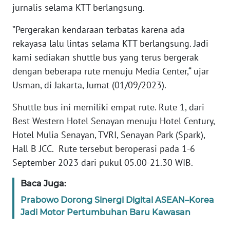
jurnalis selama KTT berlangsung.
KARIR
”Pergerakan kendaraan terbatas karena ada
rekayasa lalu lintas selama KTT berlangsung. Jadi
DISCLAIMER
kami sediakan shuttle bus yang terus bergerak
dengan beberapa rute menuju Media Center,“ ujar
Wahana
Usman, di Jakarta, Jumat (01/09/2023).
News
Regional
Shuttle bus ini memiliki empat rute. Rute 1, dari
Best Western Hotel Senayan menuju Hotel Century,
WN
Hotel Mulia Senayan, TVRI, Senayan Park (Spark),
SUMUT
Hall B JCC. Rute tersebut beroperasi pada 1-6
September 2023 dari pukul 05.00-21.30 WIB.
WN
JAKARTA
Baca Juga:
Prabowo Dorong Sinergi Digital ASEAN–Korea
WN
JABAR
Jadi Motor Pertumbuhan Baru Kawasan