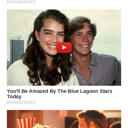
WN
NATUNA
WN
BINTAN
WN
MANDALIKA
WN
LIKUPANG
WN
LABUANBAJO
WN
BORNEO