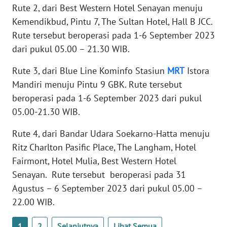
Rute 2, dari Best Western Hotel Senayan menuju
WN
BANTEN
Kemendikbud, Pintu 7, The Sultan Hotel, Hall B JCC.
Rute tersebut beroperasi pada 1-6 September 2023
WN
dari pukul 05.00 – 21.30 WIB.
NTT
Rute 3, dari Blue Line Kominfo Stasiun
MRT
Istora
Mandiri menuju Pintu 9 GBK. Rute tersebut
WN
KEPRI
beroperasi pada 1-6 September 2023 dari pukul
05.00-21.30 WIB.
WN
PAPUA
Rute 4, dari Bandar Udara Soekarno-Hatta menuju
Ritz Charlton Pasific Place, The Langham, Hotel
WN
Fairmont, Hotel Mulia, Best Western Hotel
PAPUA
Senayan. Rute tersebut beroperasi pada 31
BARAT
Agustus – 6 September 2023 dari pukul 05.00 –
22.00 WIB.
WN
RIAU
1
2
Selanjutnya
Lihat Semua