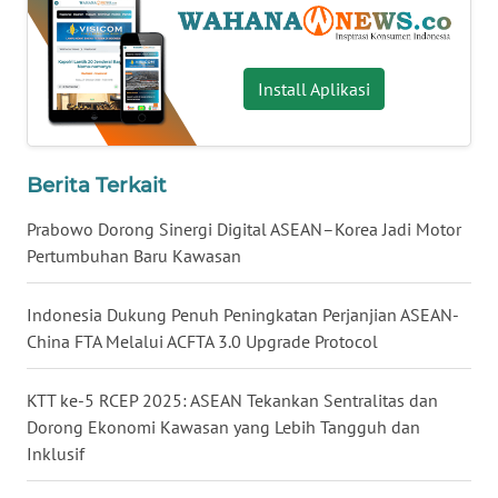
WN
BABEL
Install Aplikasi
WN
SUMBAR
Berita Terkait
WN
SUMSEL
Prabowo Dorong Sinergi Digital ASEAN–Korea Jadi Motor
Pertumbuhan Baru Kawasan
WN
BENGKULU
Indonesia Dukung Penuh Peningkatan Perjanjian ASEAN-
China FTA Melalui ACFTA 3.0 Upgrade Protocol
WN
LAMPUNG
KTT ke-5 RCEP 2025: ASEAN Tekankan Sentralitas dan
Dorong Ekonomi Kawasan yang Lebih Tangguh dan
WN
Inklusif
JATENG