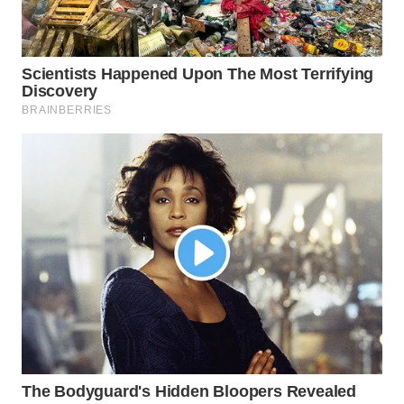
WN
PRIANGAN
TIMUR
WN
SEMARANG
WN
SOLO
WN
BOROBUDUR
WN
MADURA
WN
SURABAYA