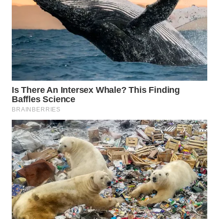
WN
INDRAMAYU
WN
KUNINGAN
WN
MAJALENGKA
WN
SUBANG
WN
SUKABUMI
WN
PURWAKARTA