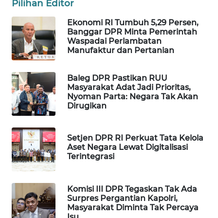
Pilihan Editor
WAHANA
Ekonomi RI Tumbuh 5,29 Persen,
SPORT
Banggar DPR Minta Pemerintah
Waspadai Perlambatan
WAHANA
Manufaktur dan Pertanian
UMKM
Baleg DPR Pastikan RUU
WAHANA
Masyarakat Adat Jadi Prioritas,
SELEB
Nyoman Parta: Negara Tak Akan
Dirugikan
WAHANA
PERSONA
Setjen DPR RI Perkuat Tata Kelola
Aset Negara Lewat Digitalisasi
WAHANA
Terintegrasi
OTOMOTIF
Komisi III DPR Tegaskan Tak Ada
WAHANA
Surpres Pergantian Kapolri,
HEALTH
Masyarakat Diminta Tak Percaya
Isu