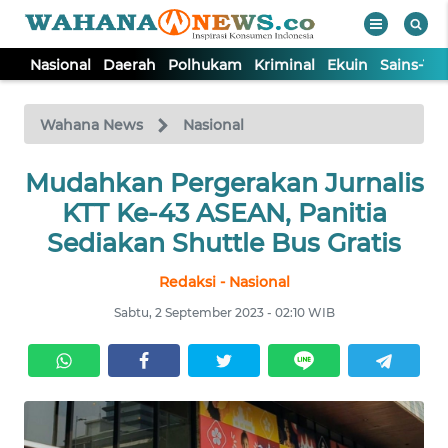
Nasional
Daerah
Polhukam
Kriminal
Ekuin
Sains-Te
WAHANA
Tutup
TV
Wahana News
Nasional
Mudahkan Pergerakan Jurnalis
NASIONAL
KTT Ke-43 ASEAN, Panitia
DAERAH
Sediakan Shuttle Bus Gratis
Redaksi - Nasional
POLHUKAM
Sabtu, 2 September 2023 - 02:10 WIB
KRIMINAL
EKUIN