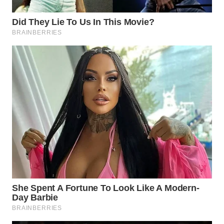
WN
BOGOR
WN
DEPOK
WN
TAPANULI
UTARA
WN
SAMOSIR
WN
PADANG
LAWAS