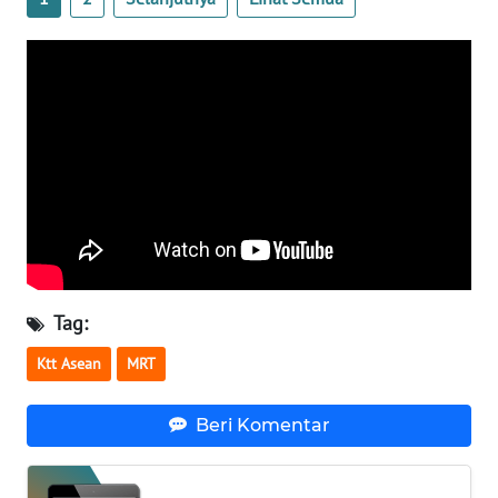
WN
SERAMBI
WN
JAMBI
WN
SULTRA
WN
NTB
Tag:
Ktt Asean
MRT
WN
SULTENG
Beri Komentar
WN
SULBAR