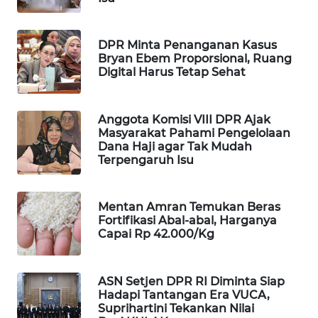
WAHANA
DESA
WISATA
DPR Minta Penanganan Kasus
Bryan Ebem Proporsional, Ruang
Digital Harus Tetap Sehat
LAPAK
WAHANA
Anggota Komisi VIII DPR Ajak
Masyarakat Pahami Pengelolaan
Wahana
Dana Haji agar Tak Mudah
Network
Terpengaruh Isu
KONSUMEN
LISTRIK
Mentan Amran Temukan Beras
Fortifikasi Abal-abal, Harganya
Capai Rp 42.000/Kg
MASYARAKAT
KELISTRIKAN
ASN Setjen DPR RI Diminta Siap
WALINKI
Hadapi Tantangan Era VUCA,
ID
Suprihartini Tekankan Nilai