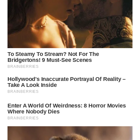
WN
MALUKU
WN
MALUT
WN
DAIRI
WN
DANAU
TOBA
WN
NIAS
WN
LANGKAT