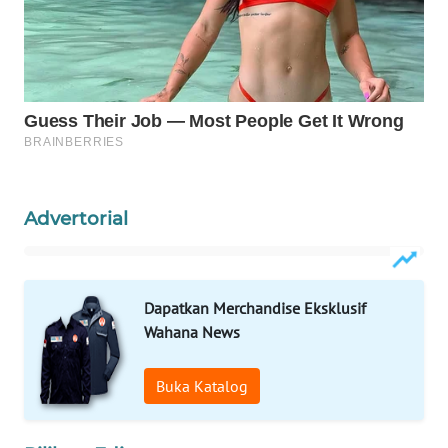
WAHANA
LISTRIK
WAHANA
TRAVEL
WAHANA
TV
Advertorial
WAHANANEWS
ID
Dapatkan Merchandise Eksklusif
WAHANANEWS
Wahana News
CO ID
Buka Katalog
WAHANANEWS
NET