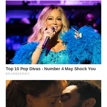
WN
KALTARA
WN
KALSEL
WN
KALTIM
WN
SULSEL
WN
GORONTALO
WN
SULUT