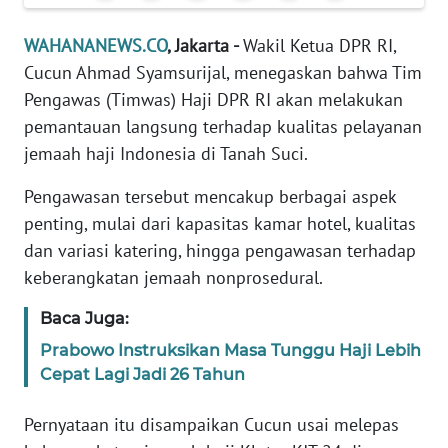
Informasi
WAHANANEWS.CO
, Jakarta -
Wakil Ketua DPR RI,
INDEKS
Cucun Ahmad Syamsurijal, menegaskan bahwa Tim
BERITA
Pengawas (Timwas) Haji DPR RI akan melakukan
pemantauan langsung terhadap kualitas pelayanan
KONTAK
KAMI
jemaah haji Indonesia di Tanah Suci.
Pengawasan tersebut mencakup berbagai aspek
INFO
IKLAN
penting, mulai dari kapasitas kamar hotel, kualitas
dan variasi katering, hingga pengawasan terhadap
TENTANG
keberangkatan jemaah nonprosedural.
KAMI
Baca Juga:
PEDOMAN
Prabowo Instruksikan Masa Tunggu Haji Lebih
MEDIA
Cepat Lagi Jadi 26 Tahun
SIBER
Pernyataan itu disampaikan Cucun usai melepas
REDAKSI