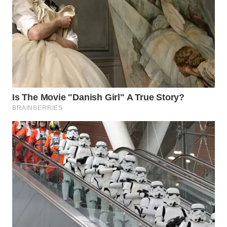
WN
MALUKU
WN
MALUT
WN
DAIRI
WN
DANAU
TOBA
WN
NIAS
WN
LANGKAT