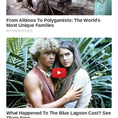
Wahana
Media
Group
WAHANA
NEWS
WAHANA
TANI
WAHANA
ADVOKAT
WAHANA
INFRASTRUKTUR
WAHANA
KONSUMEN