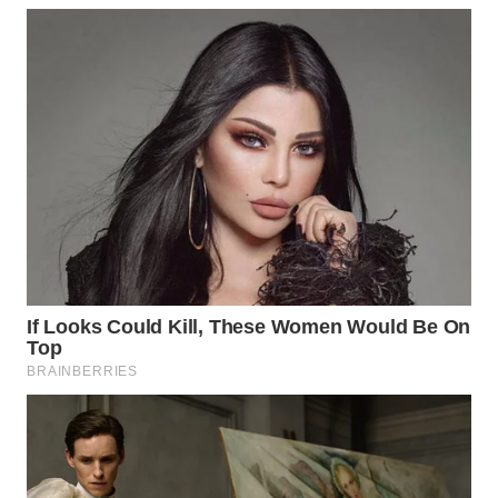
WN
KALTARA
WN
KALSEL
WN
KALTIM
WN
SULSEL
WN
GORONTALO
WN
SULUT