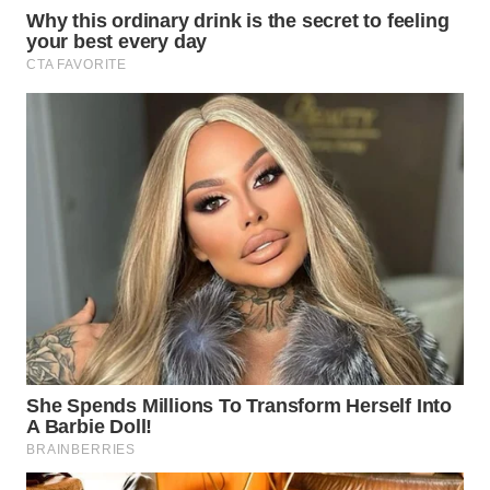
WN
INDRAMAYU
WN
KUNINGAN
WN
MAJALENGKA
WN
SUBANG
WN
SUKABUMI
WN
PURWAKARTA