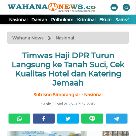
Nasional
Daerah
Polhukam
Kriminal
Ekuin
Sains-Te
WAHANA
Tutup
TV
Wahana News
Nasional
NASIONAL
Timwas Haji DPR Turun
Langsung ke Tanah Suci, Cek
DAERAH
Kualitas Hotel dan Katering
Jemaah
POLHUKAM
Sutrisno Simorangkir - Nasional
Senin, 11 Mei 2026 - 03:52 WIB
KRIMINAL
EKUIN