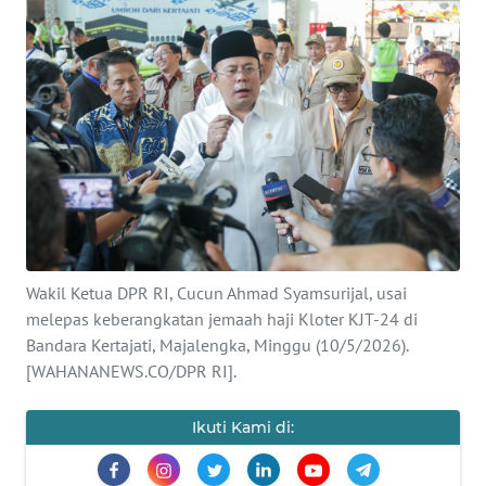
SAINS-TEKNO
KESEHATAN
INTERNASIONAL
SERBA-SERBI
PENDIDIKAN
Wakil Ketua DPR RI, Cucun Ahmad Syamsurijal, usai
OLAHRAGA
melepas keberangkatan jemaah haji Kloter KJT-24 di
Bandara Kertajati, Majalengka, Minggu (10/5/2026).
[WAHANANEWS.CO/DPR RI].
OPINI
Ikuti Kami di:
EDITORIAL