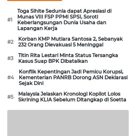
PORTAL
Toga Sihite Sedunia dapat Apresiasi di
KONSUMEN
Munas VIII FSP PPMI SPSI, Soroti
#1
Keberlangsungan Dunia Usaha dan
Lapangan Kerja
FORWAMKI
Korban KMP Mutiara Santosa 2, Sebanyak
#2
ALPERKLINAS
232 Orang Dievakuasi 5 Meninggal
Titin Rita Lestari Minta Status Tersangka
#3
FORJASIDA
Kasus Suap BPK Dibatalkan
Konflik Kepentingan Jadi Pemicu Korupsi,
TAMBANG
#4
Kementerian PANRB Dorong ASN Deklarasi
NEWS
Sejak Dini
Malaysia Jelaskan Kronologi Kopilot Lolos
#5
SITUNGIR
Skrining KLIA Sebelum Ditangkap di Soetta
NEWS
SIDIKALANG
NEWS