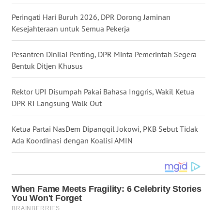
WN
Peringati Hari Buruh 2026, DPR Dorong Jaminan
NUSANTARA
Kesejahteraan untuk Semua Pekerja
WN
Pesantren Dinilai Penting, DPR Minta Pemerintah Segera
JOGJA
Bentuk Ditjen Khusus
WN
Rektor UPI Disumpah Pakai Bahasa Inggris, Wakil Ketua
JATIM
DPR RI Langsung Walk Out
WN
Ketua Partai NasDem Dipanggil Jokowi, PKB Sebut Tidak
BALI
Ada Koordinasi dengan Koalisi AMIN
WN
KALBAR
WN
KALTENG