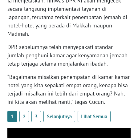
Ia menjelaskan, Timwas DPR RI akan mengecek
WN
secara langsung implementasi layanan di
BANTEN
lapangan, terutama terkait penempatan jemaah di
hotel-hotel yang berada di Makkah maupun
WN
Madinah.
NTT
DPR sebelumnya telah menyepakati standar
WN
jumlah penghuni kamar agar kenyamanan jemaah
KEPRI
tetap terjaga selama menjalankan ibadah.
WN
“Bagaimana misalkan penempatan di kamar-kamar
PAPUA
hotel yang kita sepakati empat orang, kenapa bisa
terjadi misalkan ini lebih dari empat orang? Nah,
WN
ini kita akan melihat nanti,” tegas Cucun.
PAPUA
BARAT
1
2
3
Selanjutnya
Lihat Semua
WN
RIAU