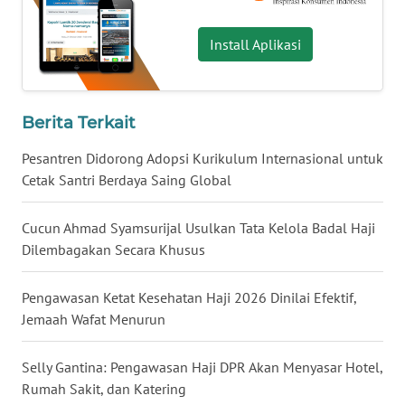
WN
Install Aplikasi
BABEL
WN
SUMBAR
Berita Terkait
Pesantren Didorong Adopsi Kurikulum Internasional untuk
WN
SUMSEL
Cetak Santri Berdaya Saing Global
WN
Cucun Ahmad Syamsurijal Usulkan Tata Kelola Badal Haji
BENGKULU
Dilembagakan Secara Khusus
WN
Pengawasan Ketat Kesehatan Haji 2026 Dinilai Efektif,
LAMPUNG
Jemaah Wafat Menurun
WN
Selly Gantina: Pengawasan Haji DPR Akan Menyasar Hotel,
JATENG
Rumah Sakit, dan Katering