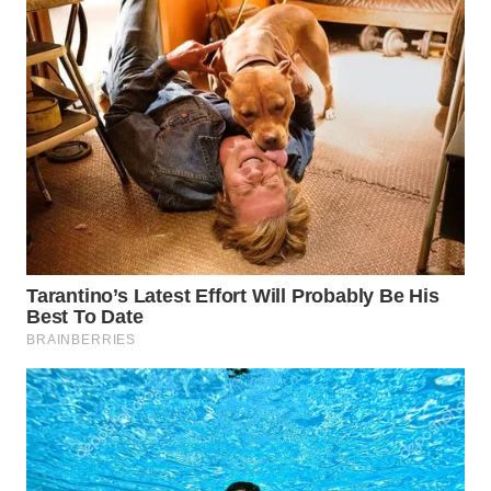
WN
PRIANGAN
TIMUR
WN
SEMARANG
WN
SOLO
WN
BOROBUDUR
WN
MADURA
WN
SURABAYA