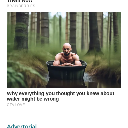
WAHANA
LISTRIK
WAHANA
TRAVEL
WAHANA
TV
WAHANANEWS
ID
WAHANANEWS
CO ID
WAHANANEWS
NET
Advertorial