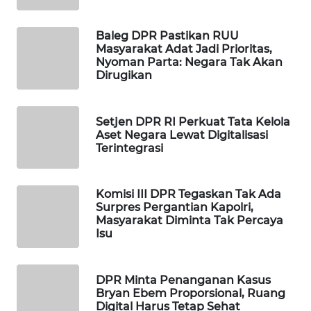
WAHANA
DESA
Baleg DPR Pastikan RUU
WISATA
Masyarakat Adat Jadi Prioritas,
Nyoman Parta: Negara Tak Akan
Dirugikan
LAPAK
WAHANA
Setjen DPR RI Perkuat Tata Kelola
Wahana
Aset Negara Lewat Digitalisasi
Network
Terintegrasi
KONSUMEN
Komisi III DPR Tegaskan Tak Ada
LISTRIK
Surpres Pergantian Kapolri,
Masyarakat Diminta Tak Percaya
MASYARAKAT
Isu
KELISTRIKAN
DPR Minta Penanganan Kasus
WALINKI
Bryan Ebem Proporsional, Ruang
ID
Digital Harus Tetap Sehat