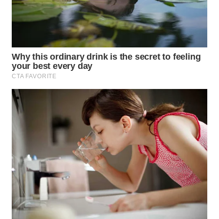
WN
SUMEDANG
WN
CIANJUR
WN
KEPULAUAN
SERIBU
WN
TANGERANG
WN
BINJAI
WN
CIREBON