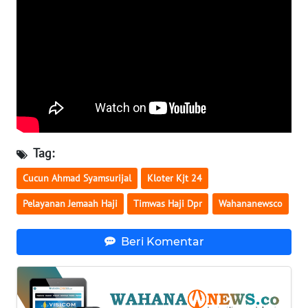
WN
SERAMBI
WN
JAMBI
WN
SULTRA
Tag:
WN
Cucun Ahmad Syamsurijal
Kloter Kjt 24
NTB
Pelayanan Jemaah Haji
Timwas Haji Dpr
Wahananewsco
WN
SULTENG
Beri Komentar
WN
SULBAR