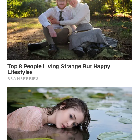
WN
BOGOR
WN
DEPOK
WN
TAPANULI
UTARA
WN
SAMOSIR
WN
PADANG
LAWAS