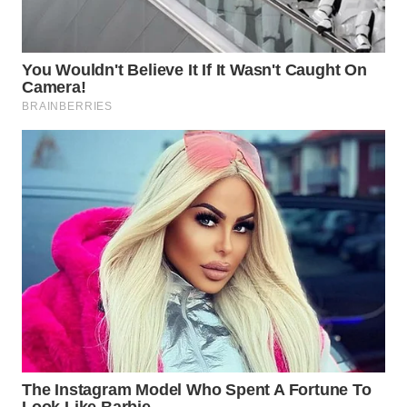
WN
TAPANULI
SELATAN
WN
TANJUNG
LESUNG
WN
KARO
WN
SIMALUNGUN
WN
LABUHANBATU
WN