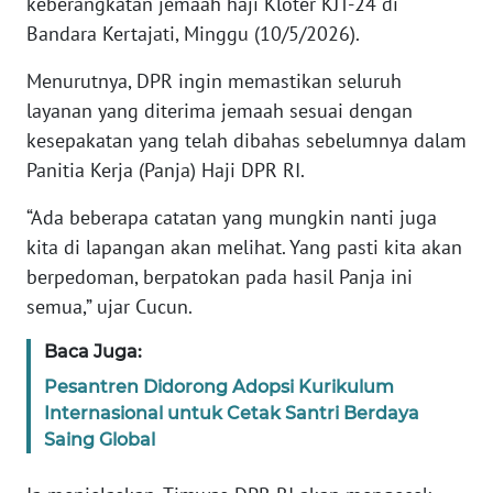
keberangkatan jemaah haji Kloter KJT-24 di
Bandara Kertajati, Minggu (10/5/2026).
KARIR
Menurutnya, DPR ingin memastikan seluruh
layanan yang diterima jemaah sesuai dengan
DISCLAIMER
kesepakatan yang telah dibahas sebelumnya dalam
Wahana
Panitia Kerja (Panja) Haji DPR RI.
News
Regional
“Ada beberapa catatan yang mungkin nanti juga
kita di lapangan akan melihat. Yang pasti kita akan
WN
berpedoman, berpatokan pada hasil Panja ini
SUMUT
semua,” ujar Cucun.
WN
Baca Juga:
JAKARTA
Pesantren Didorong Adopsi Kurikulum
Internasional untuk Cetak Santri Berdaya
WN
Saing Global
JABAR