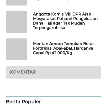
MAWAKA
ID
Anggota Komisi VIII DPR Ajak
Masyarakat Pahami Pengelolaan
Dana Haji agar Tak Mudah
MARTABAT
Terpengaruh Isu
NET
PLN
Mentan Amran Temukan Beras
Fortifikasi Abal-abal, Harganya
WATCH
Capai Rp 42.000/Kg
MKLI
KOMENTAR
LPKKI
LKKI
KOPEKLIN
Berita Populer