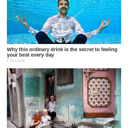
WN
NATUNA
WN
BINTAN
WN
MANDALIKA
WN
LIKUPANG
WN
LABUANBAJO
WN
BORNEO