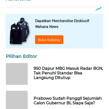
WAHANA
SPORT
Dapatkan Merchandise Eksklusif
WAHANA
Wahana News
UMKM
Buka Katalog
WAHANA
SELEB
Pilihan Editor
WAHANA
PERSONA
950 Dapur MBG Masuk Radar BGN,
Tak Penuhi Standar Bisa
Langsung Ditutup
WAHANA
OTOMOTIF
WAHANA
Prabowo Sudah Panggil Sejumlah
HEALTH
Calon Gubernur BI, Siapa Saja?