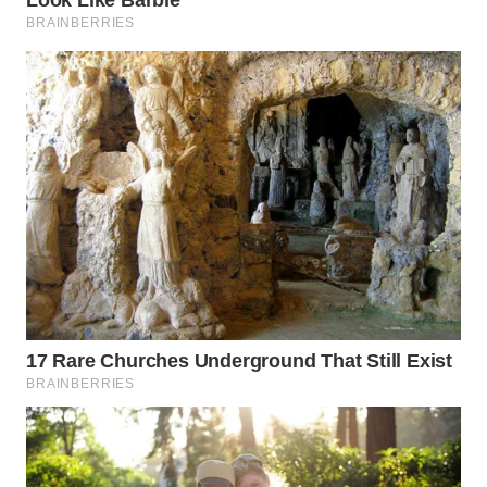
TAPANULI
TENGAH
WN DELI
SERDANG
WN
TEBING
TINGGI
WN
PAKPAK
WN
KARAWANG
WN
BEKASI