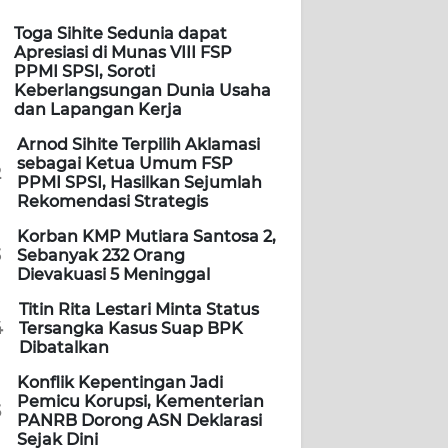
Toga Sihite Sedunia dapat
Apresiasi di Munas VIII FSP
PPMI SPSI, Soroti
Keberlangsungan Dunia Usaha
dan Lapangan Kerja
Arnod Sihite Terpilih Aklamasi
sebagai Ketua Umum FSP
2
PPMI SPSI, Hasilkan Sejumlah
Rekomendasi Strategis
Korban KMP Mutiara Santosa 2,
3
Sebanyak 232 Orang
Dievakuasi 5 Meninggal
Titin Rita Lestari Minta Status
4
Tersangka Kasus Suap BPK
Dibatalkan
Konflik Kepentingan Jadi
Pemicu Korupsi, Kementerian
5
PANRB Dorong ASN Deklarasi
Sejak Dini