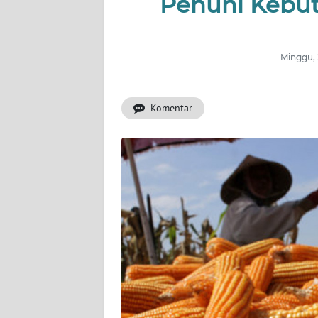
Penuhi Kebut
INDEKS
BERITA
Minggu, 
KONTAK
KAMI
Komentar
INFO
IKLAN
TENTANG
KAMI
PEDOMAN
MEDIA
SIBER
REDAKSI