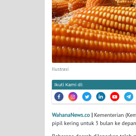
KARIR
DISCLAIMER
Wahana
News
Regional
WN
SUMUT
Ilustrasi
WN
Ikuti Kami di:
JAKARTA
WN
JABAR
WahanaNews.co
|
Kementerian (Kem
pipil kering untuk 3 bulan ke depan
WN
BANTEN