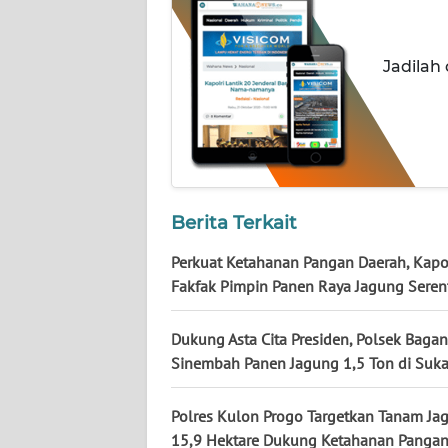
NUSANTARA
WN
Jadilah
JOGJA
WN
JATIM
WN
Berita Terkait
BALI
Perkuat Ketahanan Pangan Daerah, Kapo
WN
Fakfak Pimpin Panen Raya Jagung Seren
KALBAR
Dukung Asta Cita Presiden, Polsek Bagan
WN
Sinembah Panen Jagung 1,5 Ton di Suk
KALTENG
Polres Kulon Progo Targetkan Tanam Ja
WN
15,9 Hektare Dukung Ketahanan Panga