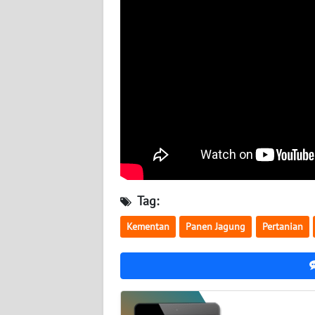
BABEL
WN
SUMBAR
WN
SUMSEL
WN
BENGKULU
Tag:
WN
LAMPUNG
Kementan
Panen Jagung
Pertanian
WN
JATENG
WN