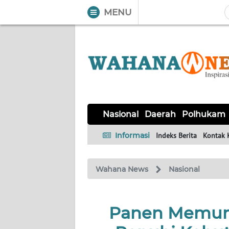
MENU
WAHANA
Tutup
TV
NASIONAL
DAERAH
POLHUKAM
KRIMINAL
EKUIN
SAINS-
KESEHATAN
INTERNASIONAL
Nasional
Daerah
Polhukam
TEKNO
Informasi
Indeks Berita
Kontak 
SERBA-
PENDIDIKAN
OLAHRAGA
OPINI
SERBI
Wahana News
Nasional
EDITORIAL
Panen Memun
Informasi