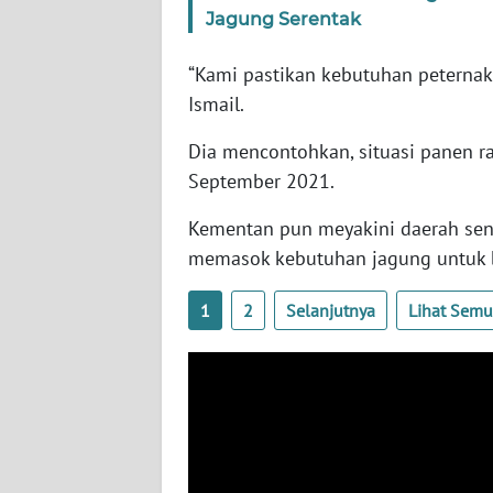
SERAMBI
Jagung Serentak
“Kami pastikan kebutuhan peternak
WN
JAMBI
Ismail.
Dia mencontohkan, situasi panen 
WN
SULTRA
September 2021.
Kementan pun meyakini daerah sent
WN
memasok kebutuhan jagung untuk b
NTB
1
2
Selanjutnya
Lihat Sem
WN
SULTENG
WN
SULBAR
WN