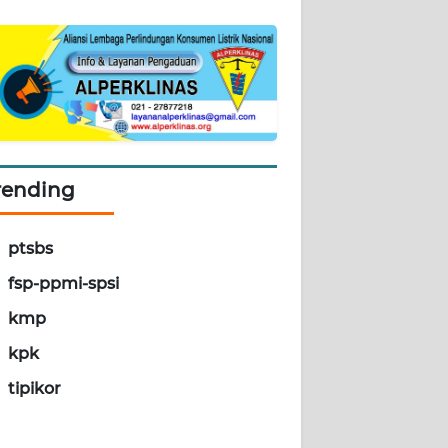
rending
ptsbs
fsp-ppmi-spsi
kmp
kpk
tipikor