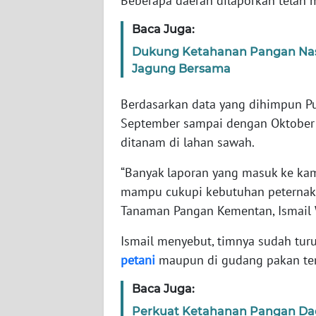
Beberapa daerah dilaporkan telah 
Baca Juga:
WN
NTT
Dukung Ketahanan Pangan Nasio
Jagung Bersama
WN
KEPRI
Berdasarkan data yang dihimpun P
September sampai dengan Oktober
WN
ditanam di lahan sawah.
PAPUA
“Banyak laporan yang masuk ke ka
mampu cukupi kebutuhan peternak,” 
WN
PAPUA
Tanaman Pangan Kementan, Ismail W
BARAT
Ismail menyebut, timnya sudah tur
petani
maupun di gudang pakan ter
WN
RIAU
Baca Juga:
WN
Perkuat Ketahanan Pangan Dae