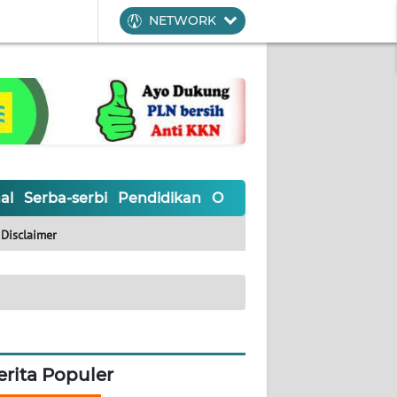
NETWORK
al
Serba-serbi
Pendidikan
Olahraga
Opini
Editoria
Disclaimer
erita Populer