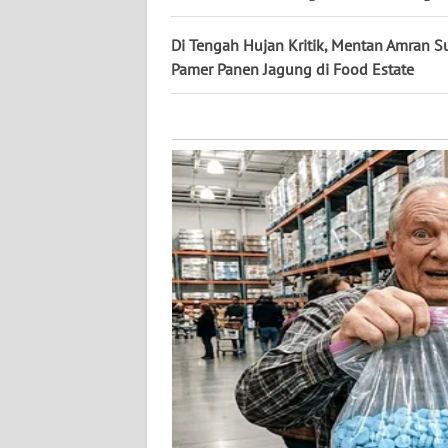
KALTARA
Di Tengah Hujan Kritik, Mentan Amran S
WN
Pamer Panen Jagung di Food Estate
KALSEL
WN
KALTIM
WN
SULSEL
WN
GORONTALO
WN
SULUT
WN
MALUKU