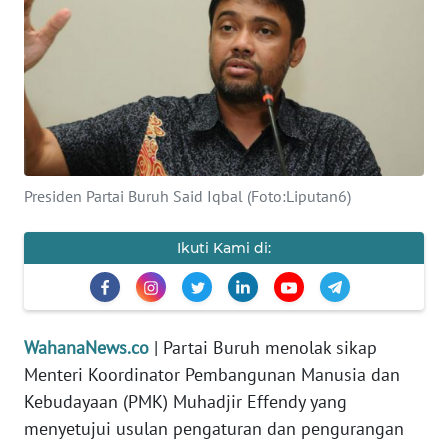
SAINS-TEKNO
KESEHATAN
INTERNASIONAL
SERBA-SERBI
Presiden Partai Buruh Said Iqbal (Foto:Liputan6)
PENDIDIKAN
Ikuti Kami di:
OLAHRAGA
WahanaNews.co
| Partai Buruh menolak sikap
OPINI
Menteri Koordinator Pembangunan Manusia dan
Kebudayaan (PMK) Muhadjir Effendy yang
EDITORIAL
menyetujui usulan pengaturan dan pengurangan