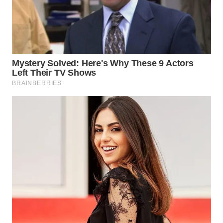
WN
NATUNA
WN
BINTAN
WN
MANDALIKA
WN
LIKUPANG
WN
LABUANBAJO
WN
BORNEO