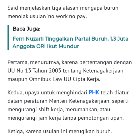
Said menjelaskan tiga alasan mengapa buruh
KARIR
menolak usulan 'no work no pay'.
Baca Juga:
DISCLAIMER
Ferri Nuzarli Tinggalkan Partai Buruh, 1,3 Juta
Anggota ORI Ikut Mundur
Wahana
News
Regional
Pertama, menurutnya, karena bertentangan dengan
UU No 13 Tahun 2003 tentang Ketenagakerjaan
WN
maupun Omnibus Law UU Cipta Kerja.
SUMUT
Kedua, upaya untuk menghindari
PHK
telah diatur
WN
dalam peraturan Menteri Ketenagakerjaan, seperti
JAKARTA
mengurangi shift kerja, merumahkan, atau
mengurangi jam kerja tanpa pemotongan upah.
WN
JABAR
Ketiga, karena usulan ini merugikan buruh.