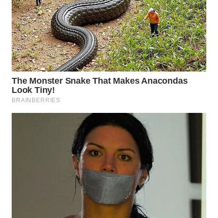
WN
MALUKU
WN
MALUT
WN
DAIRI
WN
DANAU
TOBA
WN
NIAS
WN
LANGKAT