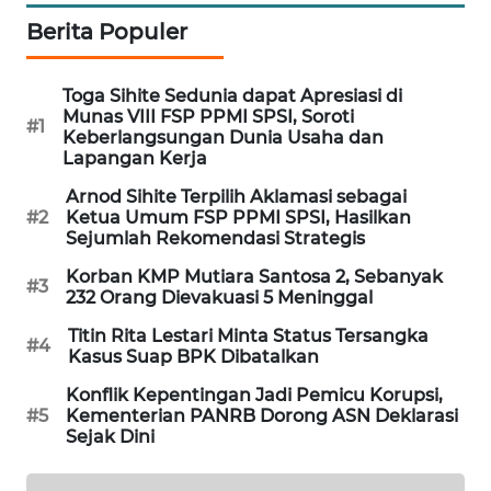
Berita Populer
MAWAKA
ID
Toga Sihite Sedunia dapat Apresiasi di
Munas VIII FSP PPMI SPSI, Soroti
MARTABAT
#1
Keberlangsungan Dunia Usaha dan
NET
Lapangan Kerja
Arnod Sihite Terpilih Aklamasi sebagai
PLN
#2
Ketua Umum FSP PPMI SPSI, Hasilkan
WATCH
Sejumlah Rekomendasi Strategis
Korban KMP Mutiara Santosa 2, Sebanyak
MKLI
#3
232 Orang Dievakuasi 5 Meninggal
Titin Rita Lestari Minta Status Tersangka
LPKKI
#4
Kasus Suap BPK Dibatalkan
Konflik Kepentingan Jadi Pemicu Korupsi,
LKKI
#5
Kementerian PANRB Dorong ASN Deklarasi
Sejak Dini
KOPEKLIN