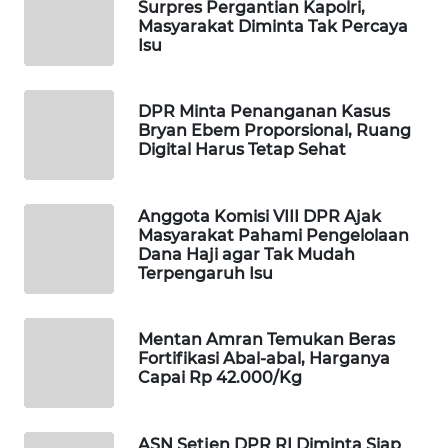
Surpres Pergantian Kapolri,
WAHANA
Masyarakat Diminta Tak Percaya
Isu
SPORT
WAHANA
DPR Minta Penanganan Kasus
UMKM
Bryan Ebem Proporsional, Ruang
Digital Harus Tetap Sehat
WAHANA
SELEB
Anggota Komisi VIII DPR Ajak
Masyarakat Pahami Pengelolaan
WAHANA
Dana Haji agar Tak Mudah
PERSONA
Terpengaruh Isu
WAHANA
Mentan Amran Temukan Beras
OTOMOTIF
Fortifikasi Abal-abal, Harganya
Capai Rp 42.000/Kg
WAHANA
HEALTH
ASN Setjen DPR RI Diminta Siap