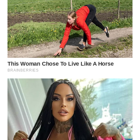
WN
BOGOR
WN
DEPOK
WN
TAPANULI
UTARA
WN
SAMOSIR
WN
PADANG
LAWAS