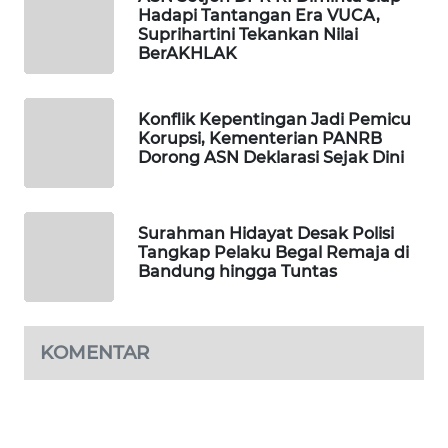
Hadapi Tantangan Era VUCA,
WAHANA
Suprihartini Tekankan Nilai
DESA
BerAKHLAK
WISATA
LAPAK
Konflik Kepentingan Jadi Pemicu
WAHANA
Korupsi, Kementerian PANRB
Dorong ASN Deklarasi Sejak Dini
Wahana
Network
Surahman Hidayat Desak Polisi
Tangkap Pelaku Begal Remaja di
KONSUMEN
Bandung hingga Tuntas
LISTRIK
MASYARAKAT
KOMENTAR
KELISTRIKAN
WALINKI
ID