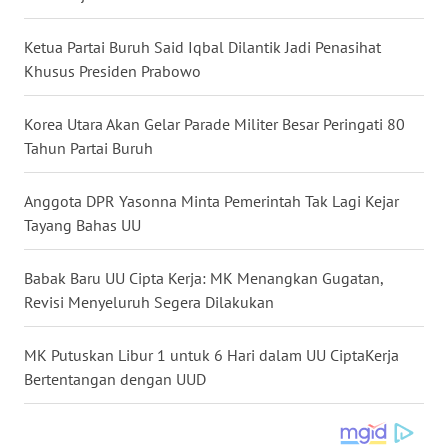
WN
Ketua Partai Buruh Said Iqbal Dilantik Jadi Penasihat
BABEL
Khusus Presiden Prabowo
WN
Korea Utara Akan Gelar Parade Militer Besar Peringati 80
SUMBAR
Tahun Partai Buruh
WN
SUMSEL
Anggota DPR Yasonna Minta Pemerintah Tak Lagi Kejar
Tayang Bahas UU
WN
BENGKULU
Babak Baru UU Cipta Kerja: MK Menangkan Gugatan,
Revisi Menyeluruh Segera Dilakukan
WN
LAMPUNG
MK Putuskan Libur 1 untuk 6 Hari dalam UU CiptaKerja
Bertentangan dengan UUD
WN
JATENG