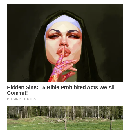
TAPANULI
TENGAH
WN DELI
SERDANG
WN
TEBING
TINGGI
WN
PAKPAK
WN
KARAWANG
WN
BEKASI