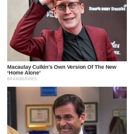
WN
PRIANGAN
TIMUR
WN
SEMARANG
WN
SOLO
WN
BOROBUDUR
WN
MADURA
WN
SURABAYA