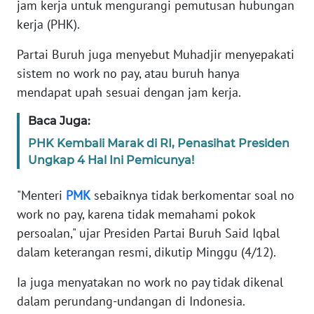
jam kerja untuk mengurangi pemutusan hubungan
Informasi
kerja (PHK).
INDEKS
BERITA
Partai Buruh juga menyebut Muhadjir menyepakati
sistem no work no pay, atau buruh hanya
KONTAK
mendapat upah sesuai dengan jam kerja.
KAMI
Baca Juga:
INFO
PHK Kembali Marak di RI, Penasihat Presiden
IKLAN
Ungkap 4 Hal Ini Pemicunya!
TENTANG
"Menteri
PMK
sebaiknya tidak berkomentar soal no
KAMI
work no pay, karena tidak memahami pokok
persoalan," ujar Presiden Partai Buruh Said Iqbal
PEDOMAN
dalam keterangan resmi, dikutip Minggu (4/12).
MEDIA
SIBER
Ia juga menyatakan no work no pay tidak dikenal
dalam perundang-undangan di Indonesia.
REDAKSI