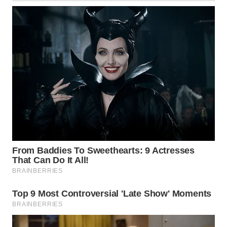
WN
NUSANTARA
WN
JOGJA
WN
JATIM
WN
BALI
WN
KALBAR
WN
KALTENG