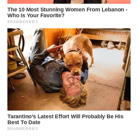
Wahana
Media
Group
WAHANA
NEWS
WAHANA
TANI
WAHANA
ADVOKAT
WAHANA
INFRASTRUKTUR
WAHANA
KONSUMEN