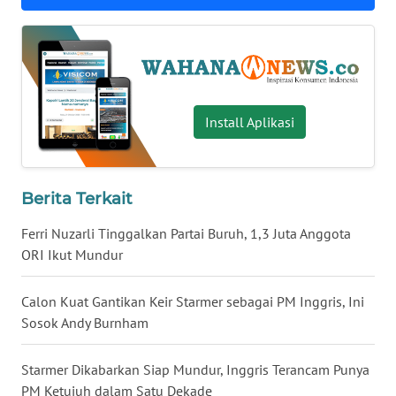
WN
SERAMBI
WN
JAMBI
Install Aplikasi
WN
SULTRA
Berita Terkait
WN
Ferri Nuzarli Tinggalkan Partai Buruh, 1,3 Juta Anggota
NTB
ORI Ikut Mundur
WN
Calon Kuat Gantikan Keir Starmer sebagai PM Inggris, Ini
SULTENG
Sosok Andy Burnham
WN
Starmer Dikabarkan Siap Mundur, Inggris Terancam Punya
SULBAR
PM Ketujuh dalam Satu Dekade