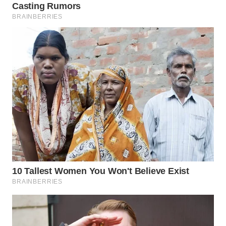
WN
INDRAMAYU
WN
KUNINGAN
WN
MAJALENGKA
WN
SUBANG
WN
SUKABUMI
WN
PURWAKARTA