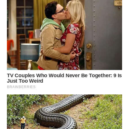
WN
KALTARA
WN
KALSEL
WN
KALTIM
WN
SULSEL
WN
GORONTALO
WN
SULUT