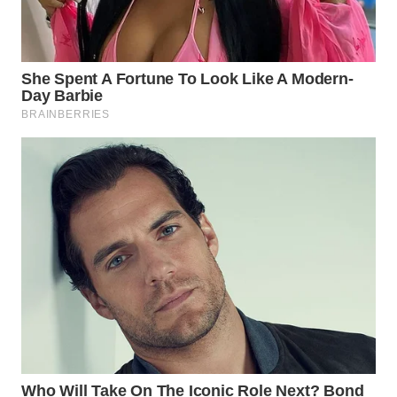
WN
SUMEDANG
WN
CIANJUR
WN
KEPULAUAN
SERIBU
WN
TANGERANG
WN
BINJAI
WN
CIREBON