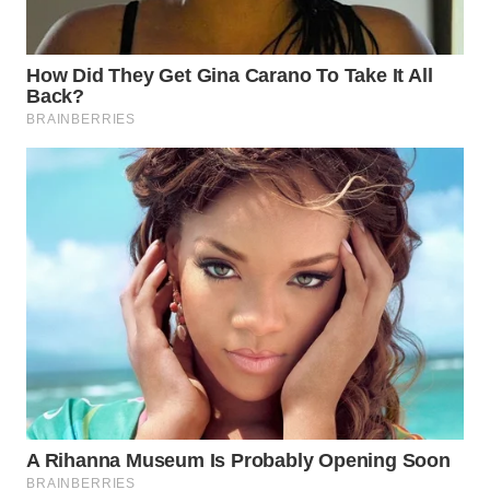
WN
TAPANULI
SELATAN
WN
TANJUNG
LESUNG
WN
KARO
WN
SIMALUNGUN
WN
LABUHANBATU
WN