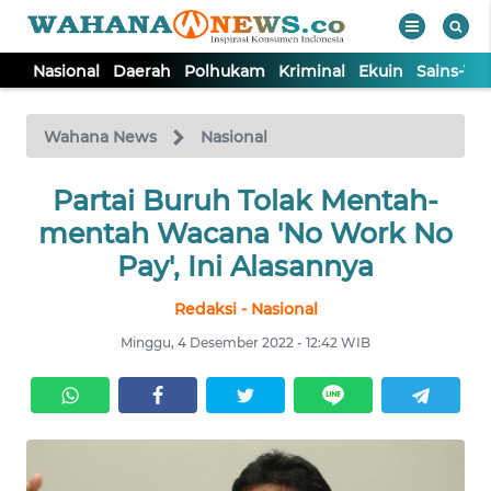
Nasional
Daerah
Polhukam
Kriminal
Ekuin
Sains-Te
WAHANA
Tutup
TV
Wahana News
Nasional
NASIONAL
Partai Buruh Tolak Mentah-
mentah Wacana 'No Work No
DAERAH
Pay', Ini Alasannya
Redaksi - Nasional
POLHUKAM
Minggu, 4 Desember 2022 - 12:42 WIB
KRIMINAL
EKUIN