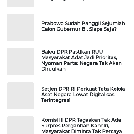
MAWAKA
ID
Prabowo Sudah Panggil Sejumlah
Calon Gubernur BI, Siapa Saja?
MARTABAT
NET
Baleg DPR Pastikan RUU
PLN
Masyarakat Adat Jadi Prioritas,
WATCH
Nyoman Parta: Negara Tak Akan
Dirugikan
MKLI
Setjen DPR RI Perkuat Tata Kelola
LPKKI
Aset Negara Lewat Digitalisasi
Terintegrasi
LKKI
Komisi III DPR Tegaskan Tak Ada
KOPEKLIN
Surpres Pergantian Kapolri,
Masyarakat Diminta Tak Percaya