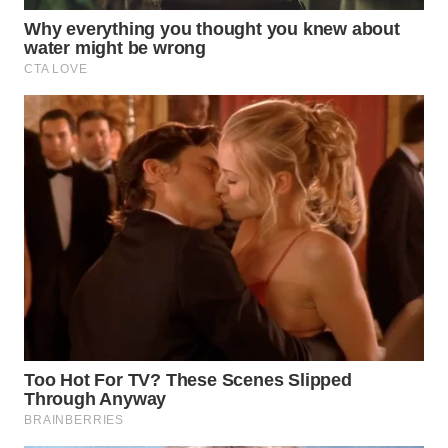
WN
INDRAMAYU
WN
KUNINGAN
WN
MAJALENGKA
WN
SUBANG
WN
SUKABUMI
WN
PURWAKARTA