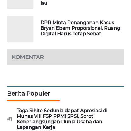
Isu
PORTAL
KONSUMEN
DPR Minta Penanganan Kasus
FORWAMKI
Bryan Ebem Proporsional, Ruang
Digital Harus Tetap Sehat
ALPERKLINAS
KOMENTAR
FORJASIDA
TAMBANG
NEWS
Berita Populer
SITUNGIR
NEWS
Toga Sihite Sedunia dapat Apresiasi di
Munas VIII FSP PPMI SPSI, Soroti
SIDIKALANG
#1
Keberlangsungan Dunia Usaha dan
NEWS
Lapangan Kerja