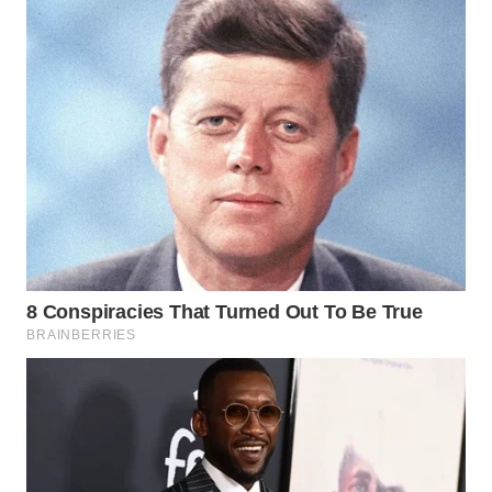
WN
PRIANGAN
TIMUR
WN
SEMARANG
WN
SOLO
WN
BOROBUDUR
WN
MADURA
WN
SURABAYA