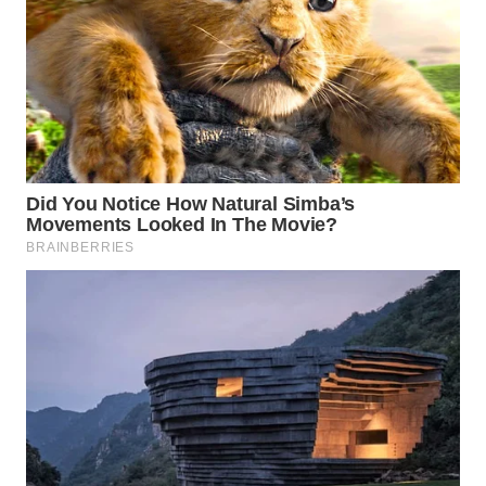
WN
MALUKU
WN
MALUT
WN
DAIRI
WN
DANAU
TOBA
WN
NIAS
WN
LANGKAT