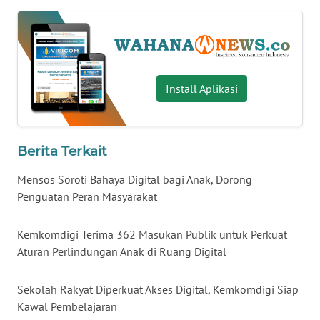
WN
BABEL
WN
Install Aplikasi
SUMBAR
WN
SUMSEL
Berita Terkait
Mensos Soroti Bahaya Digital bagi Anak, Dorong
WN
BENGKULU
Penguatan Peran Masyarakat
WN
Kemkomdigi Terima 362 Masukan Publik untuk Perkuat
LAMPUNG
Aturan Perlindungan Anak di Ruang Digital
WN
Sekolah Rakyat Diperkuat Akses Digital, Kemkomdigi Siap
JATENG
Kawal Pembelajaran