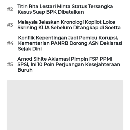
Titin Rita Lestari Minta Status Tersangka
SIBARAGAS
#2
Kasus Suap BPK Dibatalkan
NEWS
Malaysia Jelaskan Kronologi Kopilot Lolos
#3
Skrining KLIA Sebelum Ditangkap di Soetta
METRO
SIANTAR
Konflik Kepentingan Jadi Pemicu Korupsi,
NEWS
#4
Kementerian PANRB Dorong ASN Deklarasi
Sejak Dini
METRO
Arnod Sihite Aklamasi Pimpin FSP PPMI
MEDAN
#5
SPSI, Ini 10 Poin Perjuangan Kesejahteraan
NEWS
Buruh
METRO
JAKARTA
NEWS
KRT
NEWS