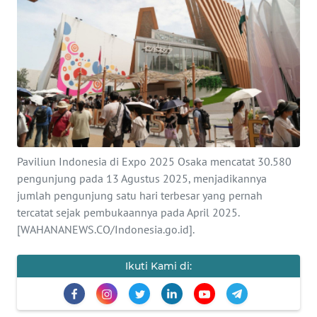
SAINS-TEKNO
KESEHATAN
INTERNASIONAL
SERBA-SERBI
Paviliun Indonesia di Expo 2025 Osaka mencatat 30.580
PENDIDIKAN
pengunjung pada 13 Agustus 2025, menjadikannya
jumlah pengunjung satu hari terbesar yang pernah
OLAHRAGA
tercatat sejak pembukaannya pada April 2025.
[WAHANANEWS.CO/Indonesia.go.id].
OPINI
Ikuti Kami di:
EDITORIAL