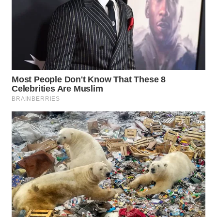
WN
NATUNA
WN
BINTAN
WN
MANDALIKA
WN
LIKUPANG
WN
LABUANBAJO
WN
BORNEO