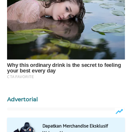
WAHANA
SPORT
WAHANA
UMKM
WAHANA
SELEB
WAHANA
PERSONA
WAHANA
Advertorial
OTOMOTIF
WAHANA
HEALTH
Dapatkan Merchandise Eksklusif