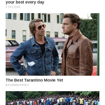
TAPANULI
TENGAH
WN DELI
SERDANG
WN
TEBING
TINGGI
WN
PAKPAK
WN
KARAWANG
WN
BEKASI