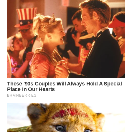
WN
KALTARA
WN
KALSEL
WN
KALTIM
WN
SULSEL
WN
GORONTALO
WN
SULUT