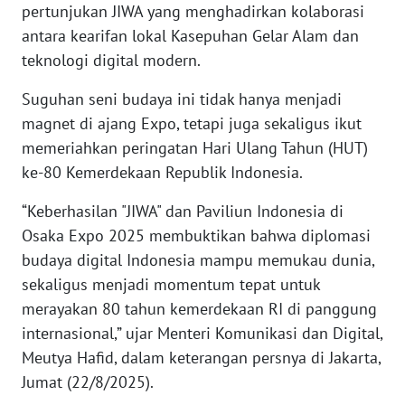
pertunjukan JIWA yang menghadirkan kolaborasi
antara kearifan lokal Kasepuhan Gelar Alam dan
KARIR
teknologi digital modern.
DISCLAIMER
Suguhan seni budaya ini tidak hanya menjadi
magnet di ajang Expo, tetapi juga sekaligus ikut
Wahana
memeriahkan peringatan Hari Ulang Tahun (HUT)
News
ke-80 Kemerdekaan Republik Indonesia.
Regional
“Keberhasilan "JIWA" dan Paviliun Indonesia di
WN
Osaka Expo 2025 membuktikan bahwa diplomasi
SUMUT
budaya digital Indonesia mampu memukau dunia,
sekaligus menjadi momentum tepat untuk
WN
JAKARTA
merayakan 80 tahun kemerdekaan RI di panggung
internasional,” ujar Menteri Komunikasi dan Digital,
WN
Meutya Hafid, dalam keterangan persnya di Jakarta,
JABAR
Jumat (22/8/2025).