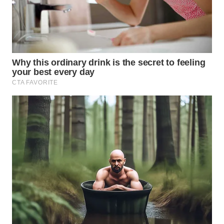
WN
SUMEDANG
WN
CIANJUR
WN
KEPULAUAN
SERIBU
WN
TANGERANG
WN
BINJAI
WN
CIREBON