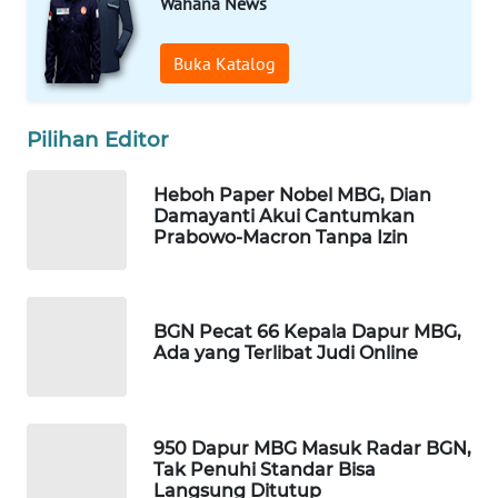
Wahana News
WAHANA
DESA
Buka Katalog
WISATA
LAPAK
Pilihan Editor
WAHANA
Heboh Paper Nobel MBG, Dian
Wahana
Damayanti Akui Cantumkan
Network
Prabowo-Macron Tanpa Izin
KONSUMEN
LISTRIK
BGN Pecat 66 Kepala Dapur MBG,
Ada yang Terlibat Judi Online
MASYARAKAT
KELISTRIKAN
950 Dapur MBG Masuk Radar BGN,
WALINKI
Tak Penuhi Standar Bisa
ID
Langsung Ditutup