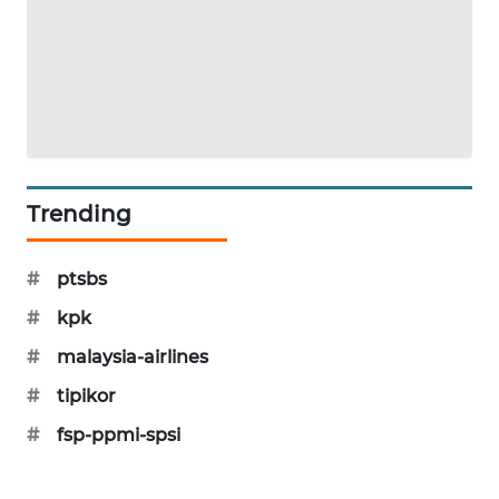
KARING
NEWS
JURNAL
MARITIM
HUMBANG
NEWS
Trending
GARONGGANG
#
ptsbs
NEWS
#
kpk
FISUELRI
#
malaysia-airlines
ID
#
tipikor
ENERGI
#
fsp-ppmi-spsi
NEWS