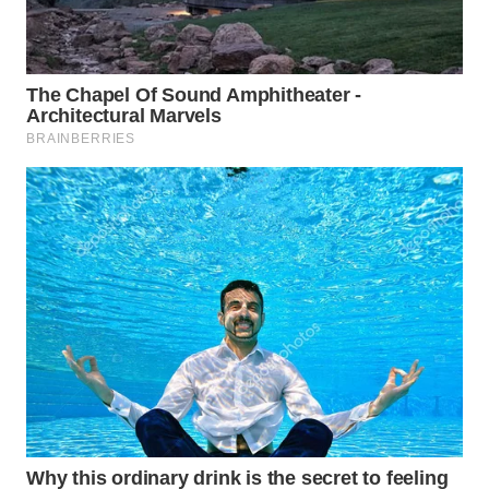
WN
TAPANULI
SELATAN
WN
TANJUNG
LESUNG
WN
KARO
WN
SIMALUNGUN
WN
LABUHANBATU
WN