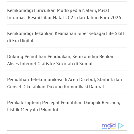
WN
Kemkomdigi Luncurkan Mudikpedia Nataru, Pusat
NUSANTARA
Informasi Resmi Libur Natal 2025 dan Tahun Baru 2026
WN
Kemkomdigi Tekankan Keamanan Siber sebagai Life Skill
JOGJA
di Era Digital
WN
Dukung Pemulihan Pendidikan, Kemkomdigi Berikan
JATIM
Akses Internet Gratis ke Sekolah di Sumut
WN
Pemulihan Telekomunikasi di Aceh Dikebut, Starlink dan
BALI
Genset Dikerahkan Dukung Komunikasi Darurat
WN
Pemkab Tapteng Percepat Pemulihan Dampak Bencana,
KALBAR
Listrik Menyala Pekan Ini
WN
KALTENG