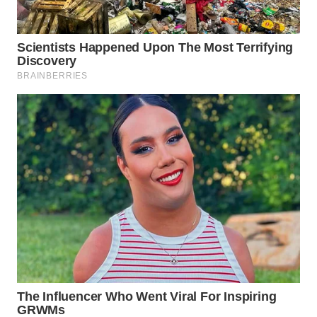
Wahana
Media
Group
WAHANA
NEWS
WAHANA
TANI
WAHANA
ADVOKAT
WAHANA
INFRASTRUKTUR
WAHANA
KONSUMEN