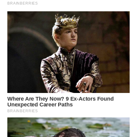
WAHANA
LISTRIK
WAHANA
TRAVEL
WAHANA
TV
WAHANANEWS
ID
WAHANANEWS
CO ID
WAHANANEWS
NET