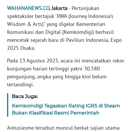
Informasi
WAHANANEWS.CO
, Jakarta
- Pertunjukan
INDEKS
spektakuler bertajuk "JIWA (Journey Indonesia’s
BERITA
Wisdom & Arts)" yang digelar Kementerian
Komunikasi dan Digital (Kemkomdigi) berhasil
KONTAK
mencetak sejarah baru di Paviliun Indonesia, Expo
KAMI
2025 Osaka.
INFO
Pada 13 Agustus 2025, acara ini mencatatkan rekor
IKLAN
kunjungan harian tertinggi yakni 30.580
pengunjung, angka yang hingga kini belum
TENTANG
tertandingi.
KAMI
Baca Juga:
PEDOMAN
Kemkomdigi Tegaskan Rating IGRS di Steam
MEDIA
Bukan Klasifikasi Resmi Pemerintah
SIBER
Antusiasme tersebut muncul berkat sajian utama
REDAKSI