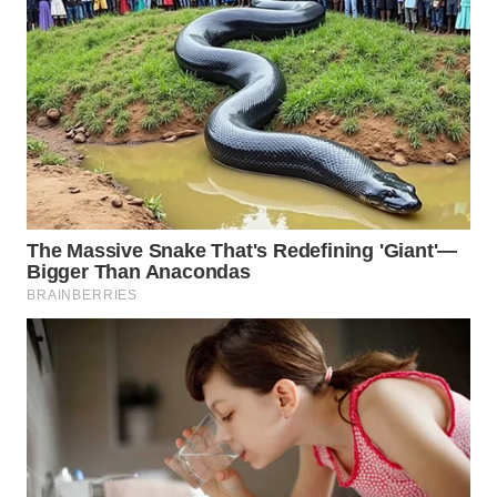
WN
BOGOR
WN
DEPOK
WN
TAPANULI
UTARA
WN
SAMOSIR
WN
PADANG
LAWAS