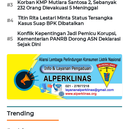
Korban KMP Mutiara Santosa 2, Sebanyak
#3
WAHANA
232 Orang Dievakuasi 5 Meninggal
DESA
Titin Rita Lestari Minta Status Tersangka
WISATA
#4
Kasus Suap BPK Dibatalkan
Konflik Kepentingan Jadi Pemicu Korupsi,
LAPAK
#5
Kementerian PANRB Dorong ASN Deklarasi
WAHANA
Sejak Dini
Wahana
Network
KONSUMEN
LISTRIK
MASYARAKAT
KELISTRIKAN
Trending
WALINKI
ID