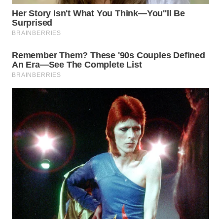
WN
BOGOR
WN
DEPOK
WN
TAPANULI
UTARA
WN
SAMOSIR
WN
PADANG
LAWAS