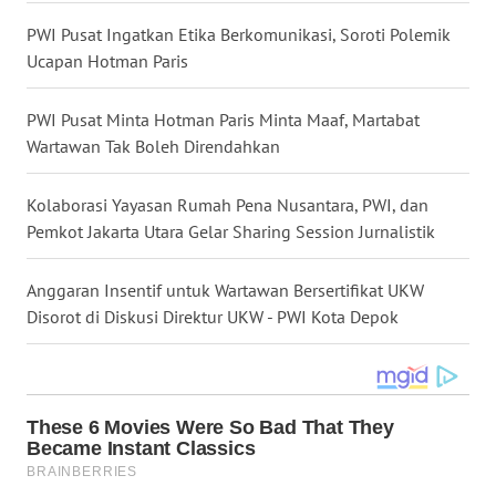
WN
PWI Pusat Ingatkan Etika Berkomunikasi, Soroti Polemik
NUSANTARA
Ucapan Hotman Paris
WN
PWI Pusat Minta Hotman Paris Minta Maaf, Martabat
JOGJA
Wartawan Tak Boleh Direndahkan
WN
Kolaborasi Yayasan Rumah Pena Nusantara, PWI, dan
JATIM
Pemkot Jakarta Utara Gelar Sharing Session Jurnalistik
WN
Anggaran Insentif untuk Wartawan Bersertifikat UKW
BALI
Disorot di Diskusi Direktur UKW - PWI Kota Depok
WN
KALBAR
WN
KALTENG