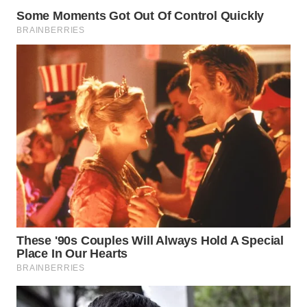
WN
KALTARA
WN
KALSEL
WN
KALTIM
WN
SULSEL
WN
GORONTALO
WN
SULUT