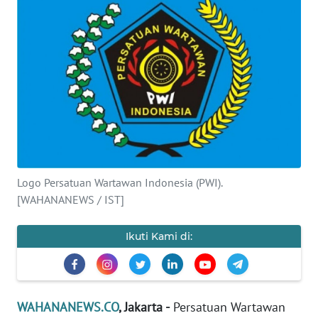
SAINS-TEKNO
KESEHATAN
INTERNASIONAL
SERBA-SERBI
PENDIDIKAN
Logo Persatuan Wartawan Indonesia (PWI).
[WAHANANEWS / IST]
OLAHRAGA
Ikuti Kami di:
OPINI
EDITORIAL
WAHANANEWS.CO
, Jakarta -
Persatuan Wartawan