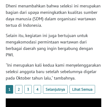
WN
Dheni menambahkan bahwa seleksi ini merupakan
BANTEN
bagian dari upaya meningkatkan kualitas sumber
daya manusia (SDM) dalam organisasi wartawan
WN
tertua di Indonesia.
NTT
Selain itu, kegiatan ini juga bertujuan untuk
WN
mengakomodasi permintaan wartawan dari
KEPRI
berbagai daerah yang ingin bergabung dengan
PWI.
WN
PAPUA
"Ini merupakan kali kedua kami menyelenggarakan
seleksi anggota baru setelah sebelumnya digelar
WN
pada Oktober tahun lalu," tambahnya.
PAPUA
BARAT
1
2
3
4
Selanjutnya
Lihat Semua
WN
RIAU