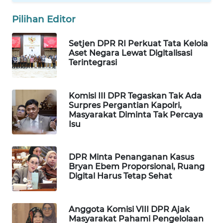
Wahana
Pilihan Editor
Media
Group
Setjen DPR RI Perkuat Tata Kelola
Aset Negara Lewat Digitalisasi
WAHANA
Terintegrasi
NEWS
WAHANA
Komisi III DPR Tegaskan Tak Ada
TANI
Surpres Pergantian Kapolri,
Masyarakat Diminta Tak Percaya
Isu
WAHANA
ADVOKAT
DPR Minta Penanganan Kasus
WAHANA
Bryan Ebem Proporsional, Ruang
INFRASTRUKTUR
Digital Harus Tetap Sehat
WAHANA
Anggota Komisi VIII DPR Ajak
KONSUMEN
Masyarakat Pahami Pengelolaan