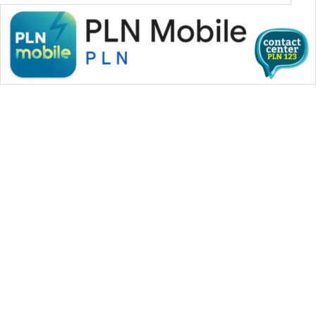
SONYA
ASA
NEWS
WAHANA MEDIA GROUP
|
|
|
WAHANA NEWS co
WAHANA TANI
WAHANA ADVOKAT
|
|
WAHANA INFRASTRUKTUR
WAHANA KONSUMEN
|
|
|
WAHANA LISTRIK
WAHANA TRAVEL
WAHANA TV