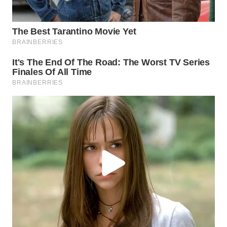
TAPANULI
TENGAH
WN DELI
SERDANG
WN
TEBING
TINGGI
WN
PAKPAK
WN
KARAWANG
WN
BEKASI