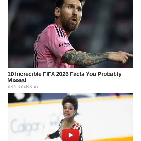
WN
PRIANGAN
TIMUR
WN
SEMARANG
WN
SOLO
WN
BOROBUDUR
WN
MADURA
WN
SURABAYA