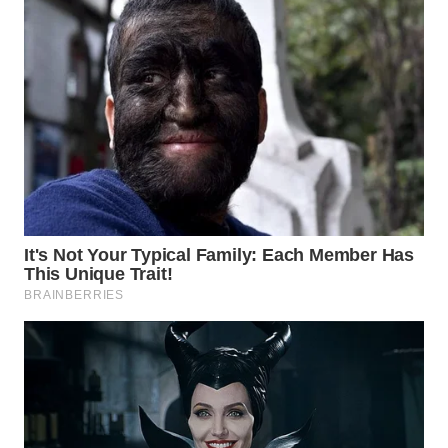
WN
MALUKU
WN
MALUT
WN
DAIRI
WN
DANAU
TOBA
WN
NIAS
WN
LANGKAT