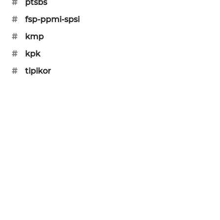
#
ptsbs
MAWAKA
#
fsp-ppmi-spsi
ID
#
kmp
MARTABAT
#
kpk
NET
#
tipikor
PLN
WATCH
MKLI
LPKKI
LKKI
KOPEKLIN