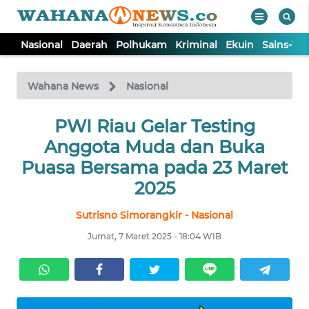
Nasional
Daerah
Polhukam
Kriminal
Ekuin
Sains-Te
WAHANA
Tutup
TV
Wahana News
Nasional
NASIONAL
PWI Riau Gelar Testing
Anggota Muda dan Buka
DAERAH
Puasa Bersama pada 23 Maret
2025
POLHUKAM
Sutrisno Simorangkir - Nasional
Jumat, 7 Maret 2025 - 18:04 WIB
KRIMINAL
EKUIN