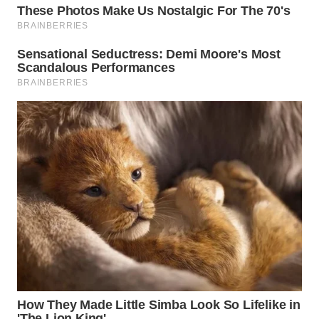
WN
SUMEDANG
WN
CIANJUR
WN
KEPULAUAN
SERIBU
WN
TANGERANG
WN
BINJAI
WN
CIREBON