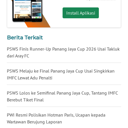
WN
Install Aplikasi
BABEL
WN
SUMBAR
Berita Terkait
PSWS Finis Runner-Up Panang Jaya Cup 2026 Usai Takluk
WN
dari Aray FC
SUMSEL
PSWS Melaju ke Final Panang Jaya Cup Usai Singkirkan
WN
IMFC Lewat Adu Penalti
BENGKULU
PSWS Lolos ke Semifinal Panang Jaya Cup, Tantang IMFC
WN
LAMPUNG
Berebut Tiket Final
WN
PWI Resmi Polisikan Hotman Paris, Ucapan kepada
JATENG
Wartawan Berujung Laporan