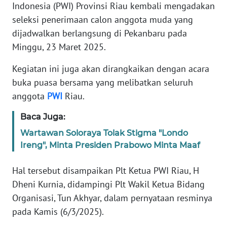
Informasi
Indonesia (PWI) Provinsi Riau kembali mengadakan
seleksi penerimaan calon anggota muda yang
INDEKS
dijadwalkan berlangsung di Pekanbaru pada
BERITA
Minggu, 23 Maret 2025.
KONTAK
Kegiatan ini juga akan dirangkaikan dengan acara
KAMI
buka puasa bersama yang melibatkan seluruh
anggota
PWI
Riau.
INFO
IKLAN
Baca Juga:
Wartawan Soloraya Tolak Stigma "Londo
TENTANG
Ireng", Minta Presiden Prabowo Minta Maaf
KAMI
Hal tersebut disampaikan Plt Ketua PWI Riau, H
PEDOMAN
Dheni Kurnia, didampingi Plt Wakil Ketua Bidang
MEDIA
Organisasi, Tun Akhyar, dalam pernyataan resminya
SIBER
pada Kamis (6/3/2025).
REDAKSI