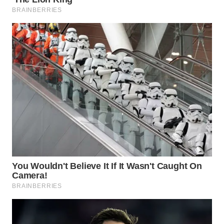
WN
INDRAMAYU
WN
KUNINGAN
WN
MAJALENGKA
WN
SUBANG
WN
SUKABUMI
WN
PURWAKARTA