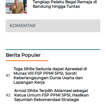
Tangkap Pelaku Begal Remaja di
WAHANA
Bandung hingga Tuntas
SPORT
WAHANA
KOMENTAR
UMKM
WAHANA
SELEB
Berita Populer
WAHANA
PERSONA
Toga Sihite Sedunia dapat Apresiasi di
Munas VIII FSP PPMI SPSI, Soroti
#1
WAHANA
Keberlangsungan Dunia Usaha dan
OTOMOTIF
Lapangan Kerja
Arnod Sihite Terpilih Aklamasi sebagai
WAHANA
#2
Ketua Umum FSP PPMI SPSI, Hasilkan
HEALTH
Sejumlah Rekomendasi Strategis