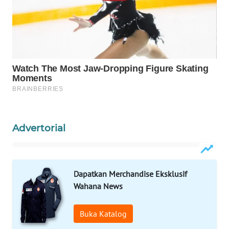
WN
NATUNA
WN
BINTAN
WN
MANDALIKA
Advertorial
WN
LIKUPANG
WN
Dapatkan Merchandise Eksklusif
LABUANBAJO
Wahana News
WN
Buka Katalog
BORNEO