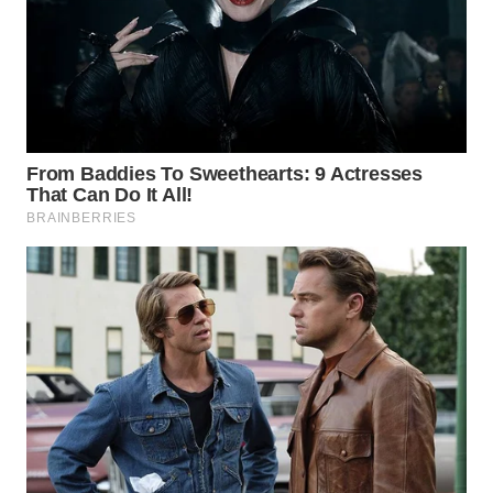
WN
TAPANULI
SELATAN
WN
TANJUNG
LESUNG
WN
KARO
WN
SIMALUNGUN
WN
LABUHANBATU
WN