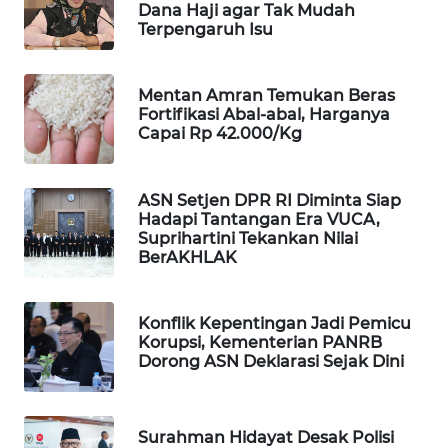
Dana Haji agar Tak Mudah
Terpengaruh Isu
WAHANA
LISTRIK
Mentan Amran Temukan Beras
WAHANA
Fortifikasi Abal-abal, Harganya
TRAVEL
Capai Rp 42.000/Kg
WAHANA
TV
ASN Setjen DPR RI Diminta Siap
Hadapi Tantangan Era VUCA,
Suprihartini Tekankan Nilai
WAHANANEWS
BerAKHLAK
ID
Konflik Kepentingan Jadi Pemicu
WAHANANEWS
Korupsi, Kementerian PANRB
CO ID
Dorong ASN Deklarasi Sejak Dini
WAHANANEWS
NET
Surahman Hidayat Desak Polisi