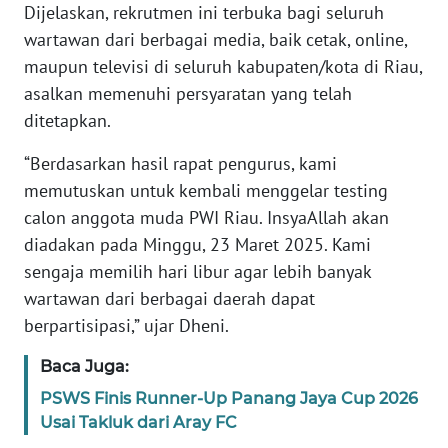
Dijelaskan, rekrutmen ini terbuka bagi seluruh
wartawan dari berbagai media, baik cetak, online,
KARIR
maupun televisi di seluruh kabupaten/kota di Riau,
asalkan memenuhi persyaratan yang telah
DISCLAIMER
ditetapkan.
Wahana
“Berdasarkan hasil rapat pengurus, kami
News
memutuskan untuk kembali menggelar testing
Regional
calon anggota muda PWI Riau. InsyaAllah akan
WN
diadakan pada Minggu, 23 Maret 2025. Kami
SUMUT
sengaja memilih hari libur agar lebih banyak
wartawan dari berbagai daerah dapat
WN
berpartisipasi,” ujar Dheni.
JAKARTA
Baca Juga:
WN
PSWS Finis Runner-Up Panang Jaya Cup 2026
JABAR
Usai Takluk dari Aray FC