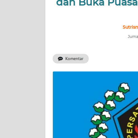
dan Buka Puasa
INDEKS
BERITA
KONTAK
Sutris
KAMI
Jumat
INFO
IKLAN
Komentar
TENTANG
KAMI
PEDOMAN
MEDIA
SIBER
REDAKSI