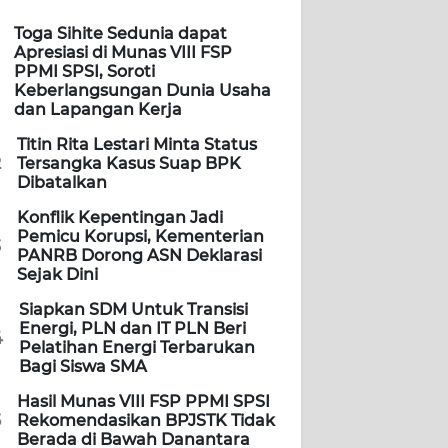
Toga Sihite Sedunia dapat
Apresiasi di Munas VIII FSP
PPMI SPSI, Soroti
Keberlangsungan Dunia Usaha
dan Lapangan Kerja
Titin Rita Lestari Minta Status
2
Tersangka Kasus Suap BPK
Dibatalkan
Konflik Kepentingan Jadi
Pemicu Korupsi, Kementerian
3
PANRB Dorong ASN Deklarasi
Sejak Dini
Siapkan SDM Untuk Transisi
Energi, PLN dan IT PLN Beri
4
Pelatihan Energi Terbarukan
Bagi Siswa SMA
Hasil Munas VIII FSP PPMI SPSI
5
Rekomendasikan BPJSTK Tidak
Berada di Bawah Danantara