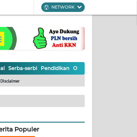
NETWORK
al
Serba-serbi
Pendidikan
Olahraga
Opini
Editoria
Disclaimer
erita Populer