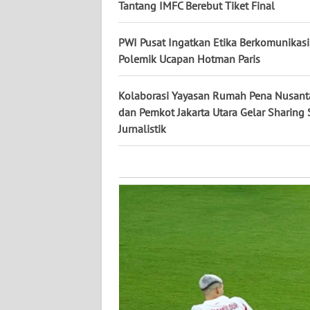
KALTARA
Tantang IMFC Berebut Tiket Final
WN
PWI Pusat Ingatkan Etika Berkomunikasi,
KALSEL
Polemik Ucapan Hotman Paris
WN
Kolaborasi Yayasan Rumah Pena Nusanta
KALTIM
dan Pemkot Jakarta Utara Gelar Sharing 
Jurnalistik
WN
SULSEL
WN
GORONTALO
WN
SULUT
WN
MALUKU