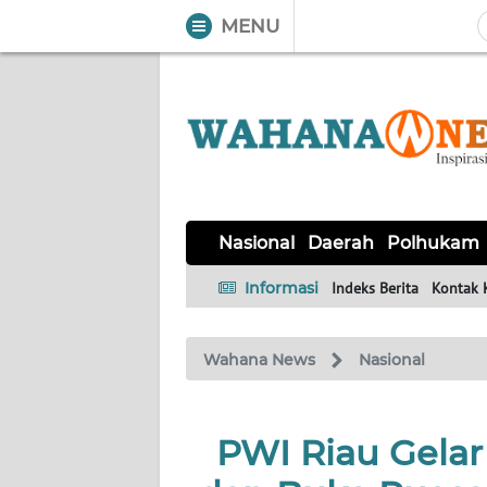
MENU
WAHANA
Tutup
TV
NASIONAL
DAERAH
POLHUKAM
KRIMINAL
EKUIN
SAINS-
KESEHATAN
INTERNASIONAL
Nasional
Daerah
Polhukam
TEKNO
Informasi
Indeks Berita
Kontak 
SERBA-
PENDIDIKAN
OLAHRAGA
OPINI
SERBI
Wahana News
Nasional
EDITORIAL
PWI Riau Gela
Informasi