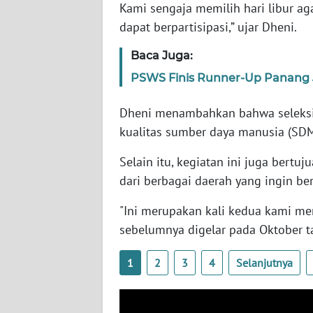
Kami sengaja memilih hari libur ag
SERAMBI
dapat berpartisipasi,” ujar Dheni.
WN
Baca Juga:
JAMBI
PSWS Finis Runner-Up Panang J
WN
Dheni menambahkan bahwa seleksi 
SULTRA
kualitas sumber daya manusia (SDM
WN
Selain itu, kegiatan ini juga ber
NTB
dari berbagai daerah yang ingin b
WN
"Ini merupakan kali kedua kami me
SULTENG
sebelumnya digelar pada Oktober t
WN
1
2
3
4
Selanjutnya
SULBAR
WN