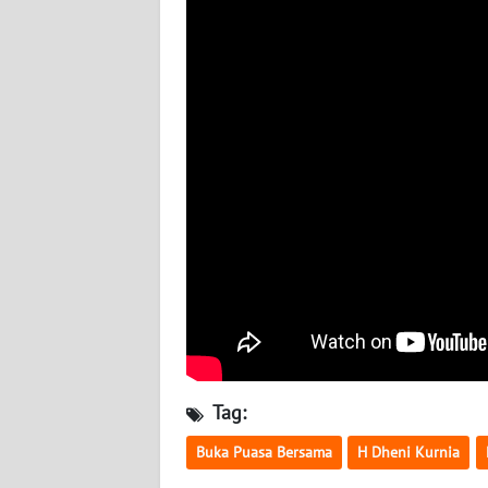
BABEL
WN
SUMBAR
WN
SUMSEL
WN
BENGKULU
WN
LAMPUNG
WN
Tag:
JATENG
Buka Puasa Bersama
H Dheni Kurnia
WN