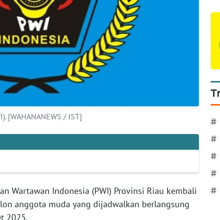
T
WI). [WAHANANEWS / IST]
#
#
#
#
an Wartawan Indonesia (PWI) Provinsi Riau kembali
#
lon anggota muda yang dijadwalkan berlangsung
et 2025.