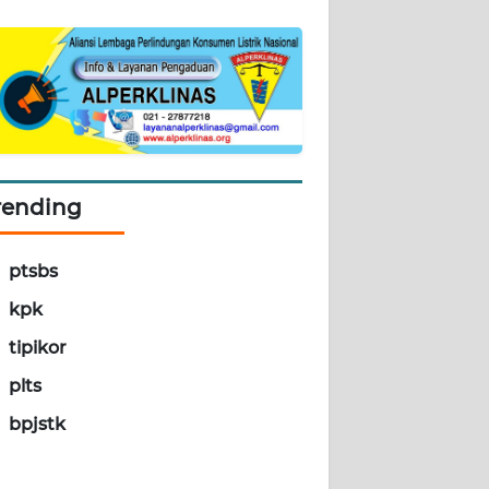
rending
ptsbs
kpk
tipikor
plts
bpjstk