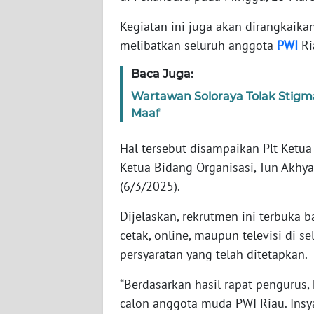
Kegiatan ini juga akan dirangkaik
WN
melibatkan seluruh anggota
PWI
Ri
NTT
Baca Juga:
WN
Wartawan Soloraya Tolak Stigm
KEPRI
Maaf
WN
Hal tersebut disampaikan Plt Ketua
PAPUA
Ketua Bidang Organisasi, Tun Akhy
(6/3/2025).
WN
PAPUA
Dijelaskan, rekrutmen ini terbuka 
BARAT
cetak, online, maupun televisi di 
persyaratan yang telah ditetapkan.
WN
RIAU
“Berdasarkan hasil rapat pengurus
calon anggota muda PWI Riau. Insy
WN