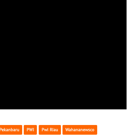
Pekanbaru
PWI
Pwi Riau
Wahananewsco