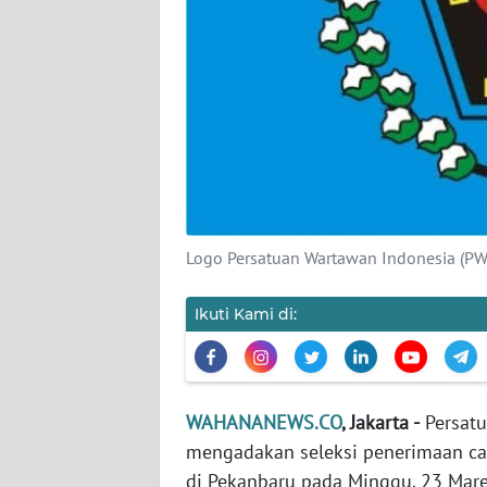
KARIR
DISCLAIMER
Wahana
News
Regional
WN
SUMUT
Logo Persatuan Wartawan Indonesia (P
WN
Ikuti Kami di:
JAKARTA
WN
JABAR
WAHANANEWS.CO
, Jakarta -
Persatu
mengadakan seleksi penerimaan ca
WN
di Pekanbaru pada Minggu, 23 Mar
BANTEN