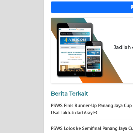
NUSANTARA
WN
JOGJA
WN
JATIM
Jadilah
WN
BALI
WN
KALBAR
Berita Terkait
PSWS Finis Runner-Up Panang Jaya Cup
WN
KALTENG
Usai Takluk dari Aray FC
WN
PSWS Lolos ke Semifinal Panang Jaya Cu