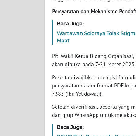
Persyaratan dan Mekanisme Pendaf
WN
NTT
Baca Juga:
Wartawan Soloraya Tolak Stigm
WN
Maaf
KEPRI
Plt. Wakil Ketua Bidang Organisasi
WN
akan dibuka pada 7-21 Maret 2025.
PAPUA
Peserta diwajibkan mengisi formu
WN
persyaratan dalam format PDF kep
PAPUA
7385 (Ibu Yelidawati).
BARAT
Setelah diverifikasi, peserta yang 
WN
dan grup WhatsApp untuk melakukan
RIAU
Baca Juga:
WN