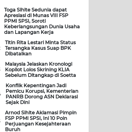
Toga Sihite Sedunia dapat
Apresiasi di Munas VIII FSP
PPMI SPSI, Soroti
Keberlangsungan Dunia Usaha
dan Lapangan Kerja
Titin Rita Lestari Minta Status
2
Tersangka Kasus Suap BPK
Dibatalkan
Malaysia Jelaskan Kronologi
3
Kopilot Lolos Skrining KLIA
Sebelum Ditangkap di Soetta
Konflik Kepentingan Jadi
Pemicu Korupsi, Kementerian
4
PANRB Dorong ASN Deklarasi
Sejak Dini
Arnod Sihite Aklamasi Pimpin
FSP PPMI SPSI, Ini 10 Poin
5
Perjuangan Kesejahteraan
Buruh