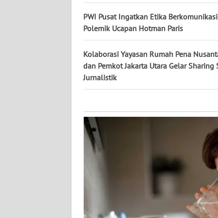
KALTARA
PWI Pusat Ingatkan Etika Berkomunikasi,
WN
Polemik Ucapan Hotman Paris
KALSEL
Kolaborasi Yayasan Rumah Pena Nusanta
WN
dan Pemkot Jakarta Utara Gelar Sharing 
KALTIM
Jurnalistik
WN
SULSEL
WN
GORONTALO
WN
SULUT
WN
MALUKU