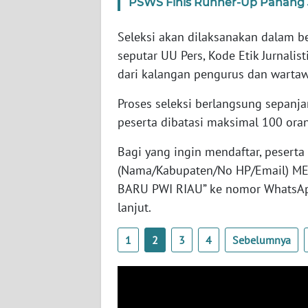
PSWS Finis Runner-Up Panang J
SERAMBI
Seleksi akan dilaksanakan dalam be
WN
seputar UU Pers, Kode Etik Jurnali
JAMBI
dari kalangan pengurus dan wartaw
WN
Proses seleksi berlangsung sepanja
SULTRA
peserta dibatasi maksimal 100 ora
WN
Bagi yang ingin mendaftar, pesert
NTB
(Nama/Kabupaten/No HP/Email) 
BARU PWI RIAU” ke nomor WhatsAp
WN
lanjut.
SULTENG
1
2
3
4
Sebelumnya
WN
SULBAR
WN