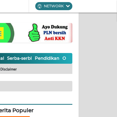
NETWORK
al
Serba-serbi
Pendidikan
Olahraga
Opini
Editoria
Disclaimer
erita Populer