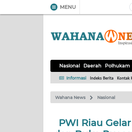
MENU
WAHANA
Tutup
TV
NASIONAL
DAERAH
POLHUKAM
KRIMINAL
EKUIN
SAINS-
KESEHATAN
INTERNASIONAL
Nasional
Daerah
Polhukam
TEKNO
Informasi
Indeks Berita
Kontak 
SERBA-
PENDIDIKAN
OLAHRAGA
OPINI
SERBI
Wahana News
Nasional
EDITORIAL
PWI Riau Gela
Informasi