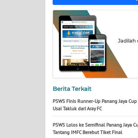
NUSANTARA
WN
JOGJA
Jadilah
WN
JATIM
WN
BALI
WN
Berita Terkait
KALBAR
PSWS Finis Runner-Up Panang Jaya Cup
Usai Takluk dari Aray FC
WN
KALTENG
PSWS Lolos ke Semifinal Panang Jaya Cu
Tantang IMFC Berebut Tiket Final
WN