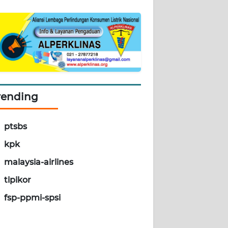
rending
ptsbs
kpk
malaysia-airlines
tipikor
fsp-ppmi-spsi