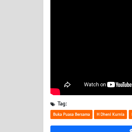
BABEL
WN
SUMBAR
WN
SUMSEL
WN
BENGKULU
WN
LAMPUNG
Tag:
WN
JATENG
Buka Puasa Bersama
H Dheni Kurnia
WN