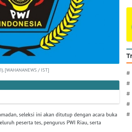
T
WI). [WAHANANEWS / IST]
#
#
#
#
madan, seleksi ini akan ditutup dengan acara buka
#
eluruh peserta tes, pengurus PWI Riau, serta