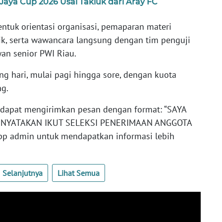
aya Cup 2026 Usai Takluk dari Aray FC
ntuk orientasi organisasi, pemaparan materi
stik, serta wawancara langsung dengan tim penguji
an senior PWI Riau.
ng hari, mulai pagi hingga sore, dengan kuota
ng.
a dapat mengirimkan pesan dengan format: “SAYA
MENYATAKAN IKUT SELEKSI PENERIMAAN ANGGOTA
p admin untuk mendapatkan informasi lebih
Selanjutnya
Lihat Semua