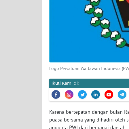
KARIR
DISCLAIMER
Wahana
News
Regional
WN
SUMUT
Logo Persatuan Wartawan Indonesia (P
WN
Ikuti Kami di:
JAKARTA
WN
JABAR
Karena bertepatan dengan bulan Ra
puasa bersama yang dihadiri oleh s
WN
anggota PWI dari berbagai daerah.
BANTEN