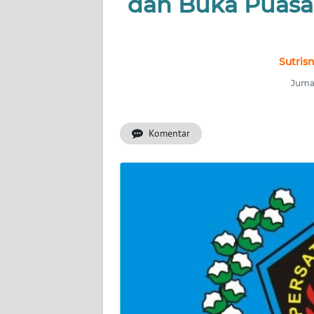
dan Buka Puasa
INDEKS
BERITA
KONTAK
Sutris
KAMI
Jumat
INFO
IKLAN
Komentar
TENTANG
KAMI
PEDOMAN
MEDIA
SIBER
REDAKSI