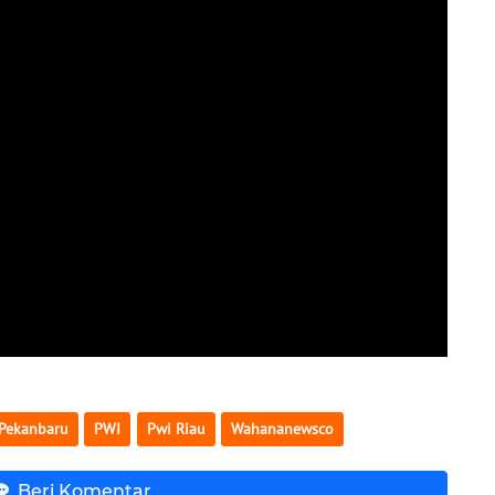
Pekanbaru
PWI
Pwi Riau
Wahananewsco
Beri Komentar