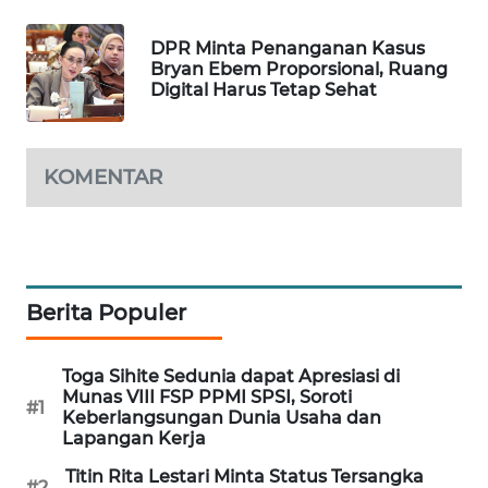
MAWAKA
DPR Minta Penanganan Kasus
ID
Bryan Ebem Proporsional, Ruang
Digital Harus Tetap Sehat
MARTABAT
NET
KOMENTAR
PLN
WATCH
MKLI
Berita Populer
LPKKI
Toga Sihite Sedunia dapat Apresiasi di
LKKI
Munas VIII FSP PPMI SPSI, Soroti
#1
Keberlangsungan Dunia Usaha dan
Lapangan Kerja
KOPEKLIN
Titin Rita Lestari Minta Status Tersangka
#2