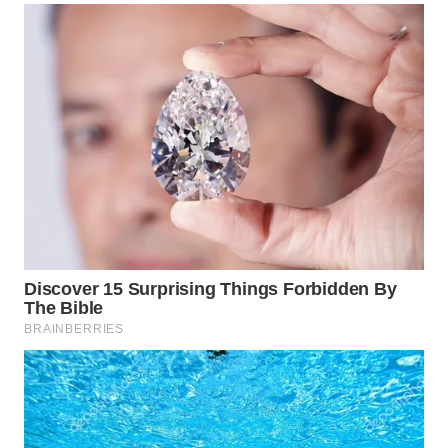
Wahana
Media
Group
WAHANA
NEWS
WAHANA
TANI
WAHANA
ADVOKAT
WAHANA
INFRASTRUKTUR
WAHANA
KONSUMEN