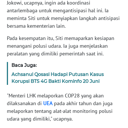
Jokowi, ucapnya, ingin ada koordinasi
antarlembaga untuk mengantisipasi hal ini. Ia
KARIR
meminta Siti untuk menyiapkan langkah antisipasi
bersama kementerian lain.
DISCLAIMER
Pada kesempatan itu, Siti memaparkan kesiapan
Wahana
menangani polusi udara. Ia juga menjelaskan
News
peralatan yang dimiliki pemerintah saat ini.
Regional
Baca Juga:
WN
Achsanul Qosasi Hadapi Putusan Kasus
SUMUT
Korupsi BTS 4G Bakti Kominfo 20 Juni
WN
"Menteri LHK melaporkan COP28 yang akan
JAKARTA
dilaksanakan di
UEA
pada akhir tahun dan juga
melaporkan tentang alat-alat monitoring polusi
WN
JABAR
udara yang dimiliki," ucapnya.