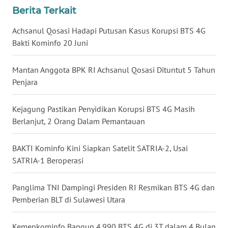
Berita Terkait
WN
BABEL
Achsanul Qosasi Hadapi Putusan Kasus Korupsi BTS 4G
Bakti Kominfo 20 Juni
WN
SUMBAR
Mantan Anggota BPK RI Achsanul Qosasi Dituntut 5 Tahun
Penjara
WN
SUMSEL
Kejagung Pastikan Penyidikan Korupsi BTS 4G Masih
Berlanjut, 2 Orang Dalam Pemantauan
WN
BENGKULU
BAKTI Kominfo Kini Siapkan Satelit SATRIA-2, Usai
SATRIA-1 Beroperasi
WN
LAMPUNG
Panglima TNI Dampingi Presiden RI Resmikan BTS 4G dan
Pemberian BLT di Sulawesi Utara
WN
JATENG
Kemenkominfo Bangun 4.990 BTS 4G di 3T dalam 4 Bulan