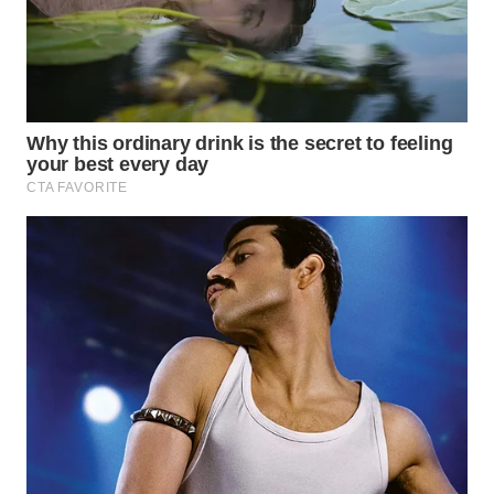
WN
PRIANGAN
TIMUR
WN
SEMARANG
WN
SOLO
WN
BOROBUDUR
WN
MADURA
WN
SURABAYA