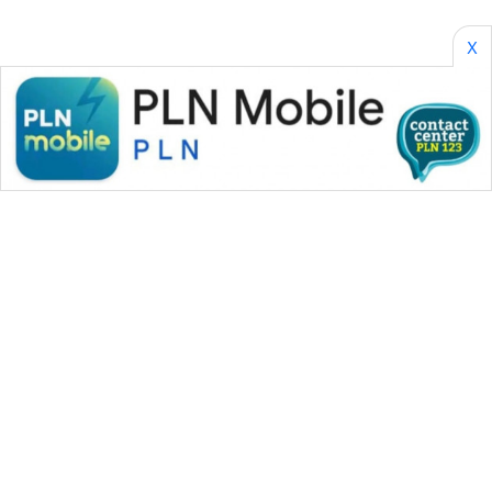
X
WAHANA MEDIA GROUP
|
|
|
WAHANA NEWS co
WAHANA TANI
WAHANA ADVOKAT