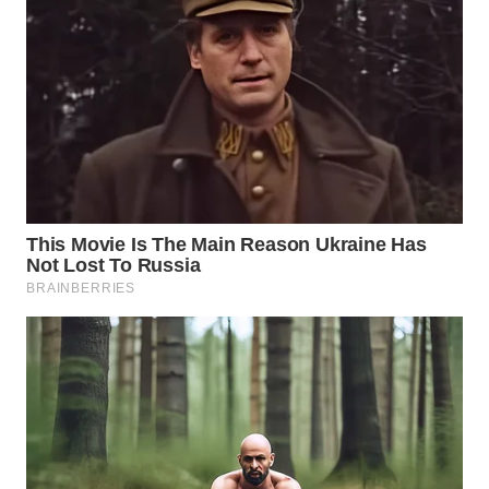
WN
TAPANULI
SELATAN
WN
TANJUNG
LESUNG
WN
KARO
WN
SIMALUNGUN
WN
LABUHANBATU
WN