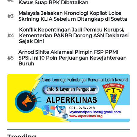
Kasus Suap BPK Dibatalkan
PORTAL
KONSUMEN
Malaysia Jelaskan Kronologi Kopilot Lolos
#3
Skrining KLIA Sebelum Ditangkap di Soetta
FORWAMKI
Konflik Kepentingan Jadi Pemicu Korupsi,
#4
Kementerian PANRB Dorong ASN Deklarasi
Sejak Dini
ALPERKLINAS
Arnod Sihite Aklamasi Pimpin FSP PPMI
#5
SPSI, Ini 10 Poin Perjuangan Kesejahteraan
FORJASIDA
Buruh
TAMBANG
NEWS
SITUNGIR
NEWS
SIDIKALANG
NEWS
Trending