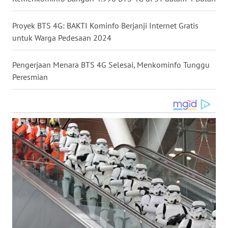
WN
NUSANTARA
Proyek BTS 4G: BAKTI Kominfo Berjanji Internet Gratis
untuk Warga Pedesaan 2024
WN
JOGJA
Pengerjaan Menara BTS 4G Selesai, Menkominfo Tunggu
Peresmian
WN
JATIM
WN
BALI
WN
KALBAR
WN
KALTENG