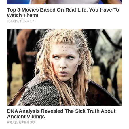
WN
NATUNA
WN
BINTAN
WN
MANDALIKA
WN
LIKUPANG
WN
LABUANBAJO
WN
BORNEO