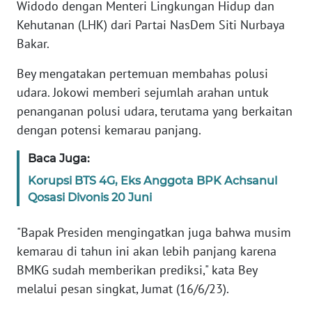
Widodo dengan Menteri Lingkungan Hidup dan
Informasi
Kehutanan (LHK) dari Partai NasDem Siti Nurbaya
INDEKS
Bakar.
BERITA
Bey mengatakan pertemuan membahas polusi
KONTAK
udara. Jokowi memberi sejumlah arahan untuk
KAMI
penanganan polusi udara, terutama yang berkaitan
dengan potensi kemarau panjang.
INFO
IKLAN
Baca Juga:
Korupsi BTS 4G, Eks Anggota BPK Achsanul
TENTANG
Qosasi Divonis 20 Juni
KAMI
"Bapak Presiden mengingatkan juga bahwa musim
PEDOMAN
kemarau di tahun ini akan lebih panjang karena
MEDIA
BMKG sudah memberikan prediksi," kata Bey
SIBER
melalui pesan singkat, Jumat (16/6/23).
REDAKSI