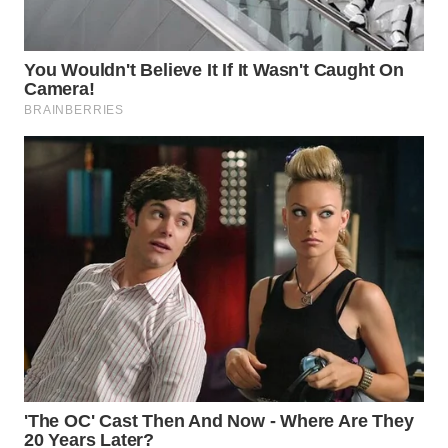
WN
KALTARA
WN
KALSEL
WN
KALTIM
WN
SULSEL
WN
GORONTALO
WN
SULUT