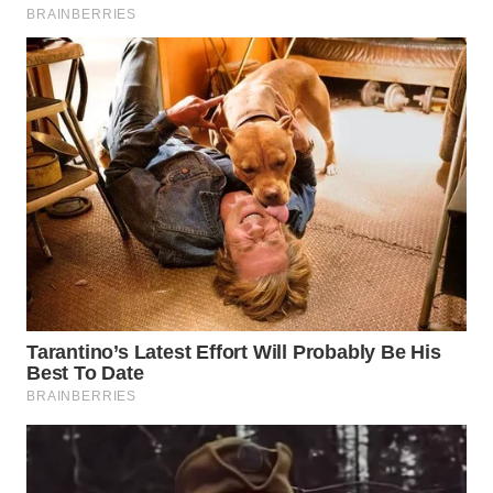
WN
MALUKU
WN
MALUT
WN
DAIRI
WN
DANAU
TOBA
WN
NIAS
WN
LANGKAT