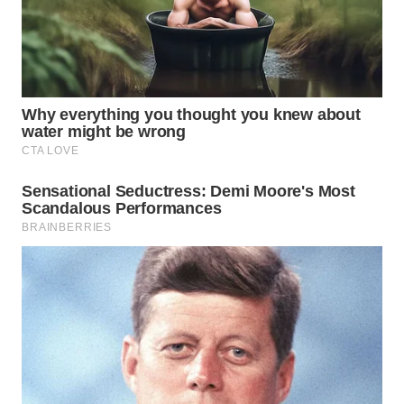
TAPANULI
TENGAH
WN DELI
SERDANG
WN
TEBING
TINGGI
WN
PAKPAK
WN
KARAWANG
WN
BEKASI