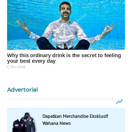
WAHANA
LISTRIK
WAHANA
TRAVEL
WAHANA
TV
WAHANANEWS
ID
Advertorial
WAHANANEWS
CO ID
Dapatkan Merchandise Eksklusif
WAHANANEWS
Wahana News
NET