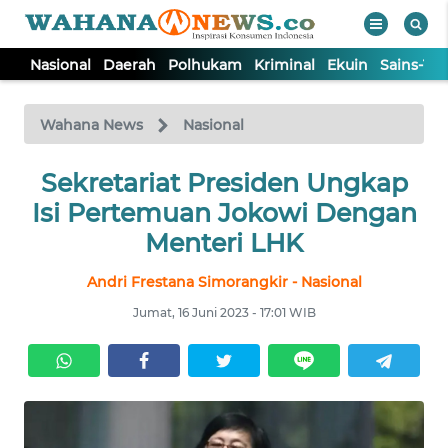
Nasional
Daerah
Polhukam
Kriminal
Ekuin
Sains-Te
WAHANA
Tutup
TV
Wahana News
Nasional
NASIONAL
Sekretariat Presiden Ungkap
Isi Pertemuan Jokowi Dengan
DAERAH
Menteri LHK
Andri Frestana Simorangkir - Nasional
POLHUKAM
Jumat, 16 Juni 2023 - 17:01 WIB
KRIMINAL
EKUIN