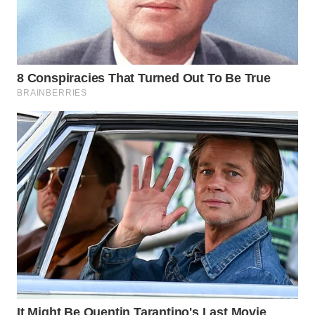
WN
BOGOR
WN
DEPOK
WN
TAPANULI
UTARA
WN
SAMOSIR
WN
PADANG
LAWAS