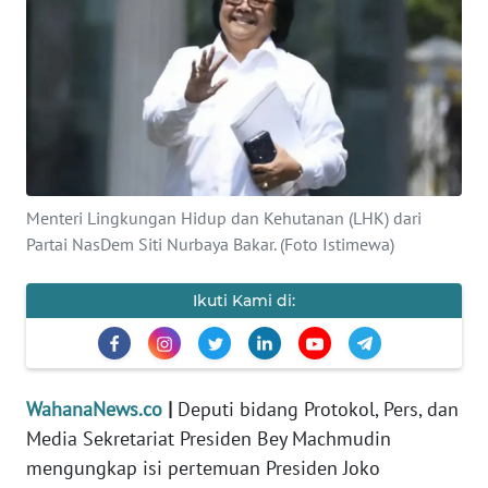
SAINS-TEKNO
KESEHATAN
INTERNASIONAL
SERBA-SERBI
Menteri Lingkungan Hidup dan Kehutanan (LHK) dari
Partai NasDem Siti Nurbaya Bakar. (Foto Istimewa)
PENDIDIKAN
Ikuti Kami di:
OLAHRAGA
OPINI
WahanaNews.co
|
Deputi bidang Protokol, Pers, dan
Media Sekretariat Presiden Bey Machmudin
EDITORIAL
mengungkap isi pertemuan Presiden Joko