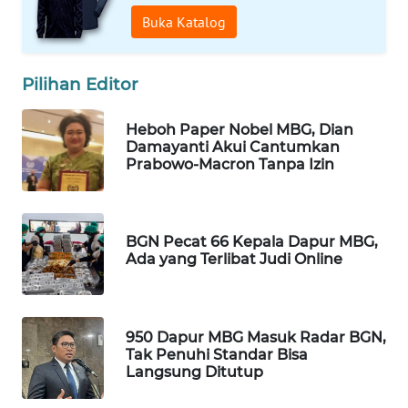
Buka Katalog
WAHANA
SPORT
Pilihan Editor
WAHANA
UMKM
Heboh Paper Nobel MBG, Dian
Damayanti Akui Cantumkan
WAHANA
Prabowo-Macron Tanpa Izin
SELEB
WAHANA
BGN Pecat 66 Kepala Dapur MBG,
PERSONA
Ada yang Terlibat Judi Online
WAHANA
OTOMOTIF
950 Dapur MBG Masuk Radar BGN,
Tak Penuhi Standar Bisa
WAHANA
Langsung Ditutup
HEALTH