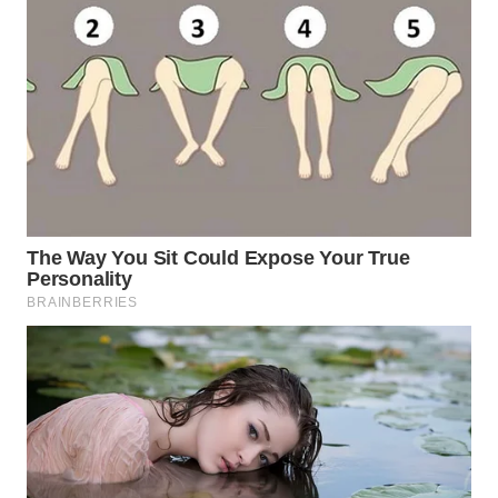
WN
INDRAMAYU
WN
KUNINGAN
WN
MAJALENGKA
WN
SUBANG
WN
SUKABUMI
WN
PURWAKARTA