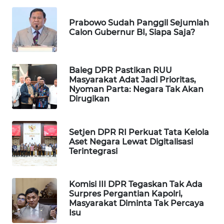
WAHANA
DESA
Prabowo Sudah Panggil Sejumlah
WISATA
Calon Gubernur BI, Siapa Saja?
LAPAK
WAHANA
Baleg DPR Pastikan RUU
Masyarakat Adat Jadi Prioritas,
Nyoman Parta: Negara Tak Akan
Wahana
Dirugikan
Network
KONSUMEN
Setjen DPR RI Perkuat Tata Kelola
LISTRIK
Aset Negara Lewat Digitalisasi
Terintegrasi
MASYARAKAT
KELISTRIKAN
Komisi III DPR Tegaskan Tak Ada
Surpres Pergantian Kapolri,
Masyarakat Diminta Tak Percaya
WALINKI
Isu
ID