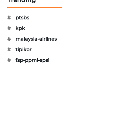
SIBARAGAS
NEWS
#
ptsbs
#
kpk
METRO
SIANTAR
#
malaysia-airlines
NEWS
#
tipikor
METRO
#
fsp-ppmi-spsi
MEDAN
NEWS
METRO
JAKARTA
NEWS
KRT
NEWS