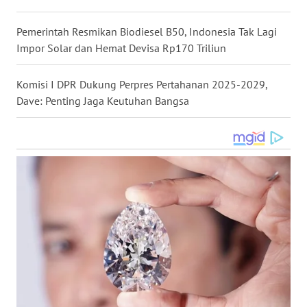
WN
KALTARA
Pemerintah Resmikan Biodiesel B50, Indonesia Tak Lagi
Impor Solar dan Hemat Devisa Rp170 Triliun
WN
KALSEL
Komisi I DPR Dukung Perpres Pertahanan 2025-2029,
Dave: Penting Jaga Keutuhan Bangsa
WN
KALTIM
WN
SULSEL
WN
GORONTALO
WN
SULUT