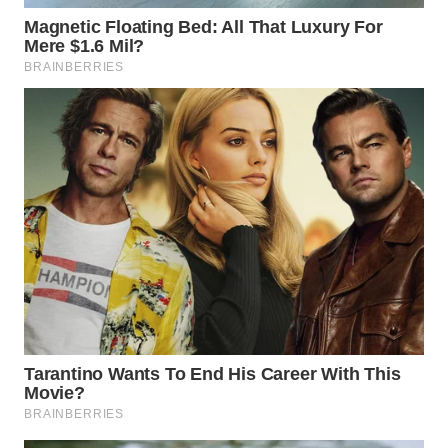
WN
SUMEDANG
WN
CIANJUR
WN
KEPULAUAN
SERIBU
WN
TANGERANG
WN
BINJAI
WN
CIREBON