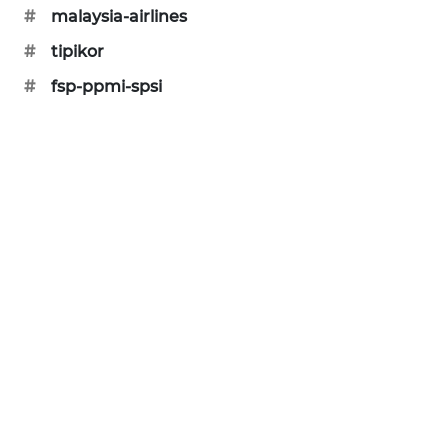
KARING
#
malaysia-airlines
NEWS
#
tipikor
#
fsp-ppmi-spsi
JURNAL
MARITIM
HUMBANG
NEWS
GARONGGANG
NEWS
FISUELRI
ID
ENERGI
NEWS