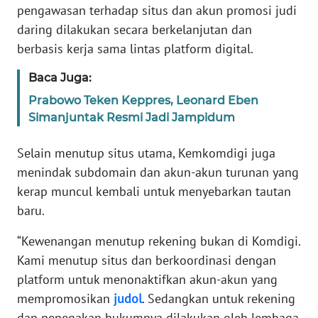
pengawasan terhadap situs dan akun promosi judi
WN
BANTEN
daring dilakukan secara berkelanjutan dan
berbasis kerja sama lintas platform digital.
WN
Baca Juga:
NTT
Prabowo Teken Keppres, Leonard Eben
WN
Simanjuntak Resmi Jadi Jampidum
KEPRI
Selain menutup situs utama, Kemkomdigi juga
WN
menindak subdomain dan akun-akun turunan yang
PAPUA
kerap muncul kembali untuk menyebarkan tautan
baru.
WN
PAPUA
“Kewenangan menutup rekening bukan di Komdigi.
BARAT
Kami menutup situs dan berkoordinasi dengan
platform untuk menonaktifkan akun-akun yang
WN
mempromosikan
judol
. Sedangkan untuk rekening
RIAU
dan penegakan hukumnya dilakukan oleh lembaga