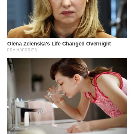
WN
NATUNA
WN
BINTAN
WN
MANDALIKA
WN
LIKUPANG
WN
LABUANBAJO
WN
BORNEO