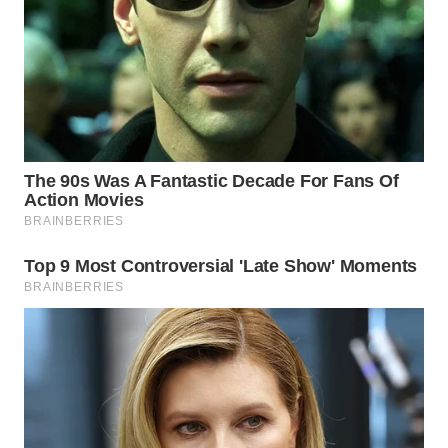
WN
PRIANGAN
TIMUR
WN
SEMARANG
WN
SOLO
WN
BOROBUDUR
WN
MADURA
WN
SURABAYA