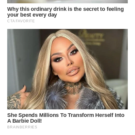
Wahana
Media
Group
WAHANA
NEWS
WAHANA
TANI
WAHANA
ADVOKAT
WAHANA
INFRASTRUKTUR
WAHANA
KONSUMEN