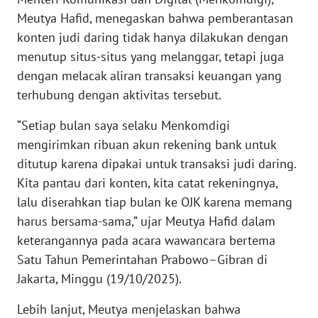
Meutya Hafid, menegaskan bahwa pemberantasan
KARIR
konten judi daring tidak hanya dilakukan dengan
menutup situs-situs yang melanggar, tetapi juga
DISCLAIMER
dengan melacak aliran transaksi keuangan yang
terhubung dengan aktivitas tersebut.
Wahana
News
“Setiap bulan saya selaku Menkomdigi
Regional
mengirimkan ribuan akun rekening bank untuk
ditutup karena dipakai untuk transaksi judi daring.
WN
Kita pantau dari konten, kita catat rekeningnya,
SUMUT
lalu diserahkan tiap bulan ke OJK karena memang
harus bersama-sama,” ujar Meutya Hafid dalam
WN
keterangannya pada acara wawancara bertema
JAKARTA
Satu Tahun Pemerintahan Prabowo–Gibran di
WN
Jakarta, Minggu (19/10/2025).
JABAR
Lebih lanjut, Meutya menjelaskan bahwa