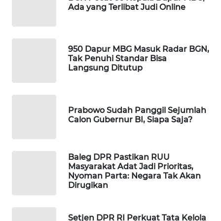
Ada yang Terlibat Judi Online
WAHANA
DESA
WISATA
950 Dapur MBG Masuk Radar BGN,
LAPAK
Tak Penuhi Standar Bisa
WAHANA
Langsung Ditutup
Wahana
Network
Prabowo Sudah Panggil Sejumlah
Calon Gubernur BI, Siapa Saja?
KONSUMEN
LISTRIK
Baleg DPR Pastikan RUU
MASYARAKAT
Masyarakat Adat Jadi Prioritas,
KELISTRIKAN
Nyoman Parta: Negara Tak Akan
Dirugikan
WALINKI
ID
Setjen DPR RI Perkuat Tata Kelola