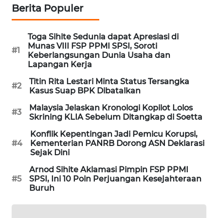
Berita Populer
PORTAL
KONSUMEN
Toga Sihite Sedunia dapat Apresiasi di
Munas VIII FSP PPMI SPSI, Soroti
FORWAMKI
#1
Keberlangsungan Dunia Usaha dan
Lapangan Kerja
ALPERKLINAS
Titin Rita Lestari Minta Status Tersangka
#2
Kasus Suap BPK Dibatalkan
FORJASIDA
Malaysia Jelaskan Kronologi Kopilot Lolos
#3
Skrining KLIA Sebelum Ditangkap di Soetta
TAMBANG
NEWS
Konflik Kepentingan Jadi Pemicu Korupsi,
#4
Kementerian PANRB Dorong ASN Deklarasi
Sejak Dini
SITUNGIR
Arnod Sihite Aklamasi Pimpin FSP PPMI
NEWS
#5
SPSI, Ini 10 Poin Perjuangan Kesejahteraan
Buruh
SIDIKALANG
NEWS