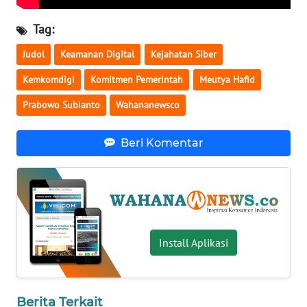
WN
Tag:
BABEL
Judol
Keamanan Digital
Kejahatan Siber
WN
Kemkomdigi
Komitmen Pemerintah
Meutya Hafid
SUMBAR
Prabowo Subianto
Wahananewsco
WN
SUMSEL
Beri Komentar
WN
BENGKULU
WN
LAMPUNG
Install Aplikasi
WN
JATENG
Berita Terkait