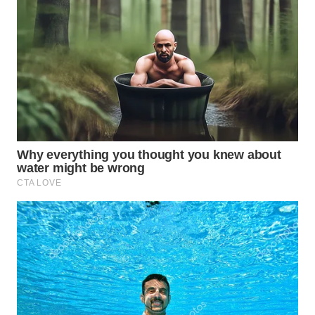
TAPANULI
TENGAH
WN DELI
SERDANG
WN
TEBING
TINGGI
WN
PAKPAK
WN
KARAWANG
WN
BEKASI