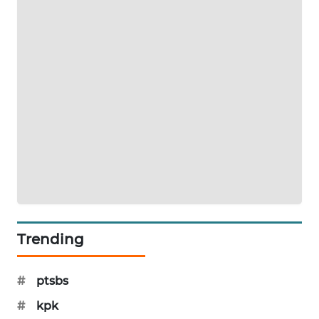
SIBARAGAS
NEWS
METRO
SIANTAR
NEWS
METRO
MEDAN
NEWS
METRO
JAKARTA
Trending
NEWS
KRT
#
ptsbs
NEWS
#
kpk