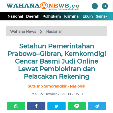
Nasional
Daerah
Polhukam
Kriminal
Ekuin
Sains-Te
WAHANA
Tutup
TV
Wahana News
Nasional
NASIONAL
Setahun Pemerintahan
Prabowo–Gibran, Kemkomdigi
DAERAH
Gencar Basmi Judi Online
Lewat Pemblokiran dan
POLHUKAM
Pelacakan Rekening
Sutrisno Simorangkir - Nasional
KRIMINAL
Rabu, 22 Oktober 2025 - 18:22 WIB
EKUIN