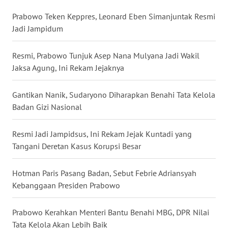
WN
Prabowo Teken Keppres, Leonard Eben Simanjuntak Resmi
NUSANTARA
Jadi Jampidum
WN
Resmi, Prabowo Tunjuk Asep Nana Mulyana Jadi Wakil
JOGJA
Jaksa Agung, Ini Rekam Jejaknya
WN
Gantikan Nanik, Sudaryono Diharapkan Benahi Tata Kelola
JATIM
Badan Gizi Nasional
WN
Resmi Jadi Jampidsus, Ini Rekam Jejak Kuntadi yang
BALI
Tangani Deretan Kasus Korupsi Besar
WN
Hotman Paris Pasang Badan, Sebut Febrie Adriansyah
KALBAR
Kebanggaan Presiden Prabowo
WN
KALTENG
Prabowo Kerahkan Menteri Bantu Benahi MBG, DPR Nilai
Tata Kelola Akan Lebih Baik