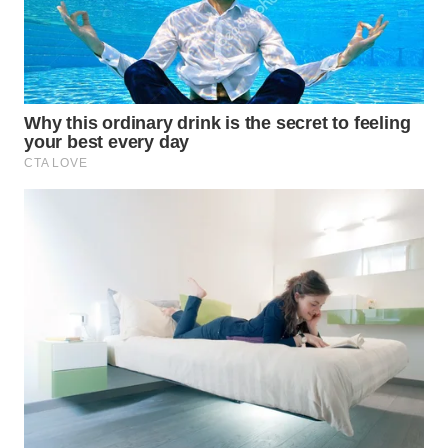
WN
BOGOR
WN
DEPOK
WN
TAPANULI
UTARA
WN
SAMOSIR
WN
PADANG
LAWAS