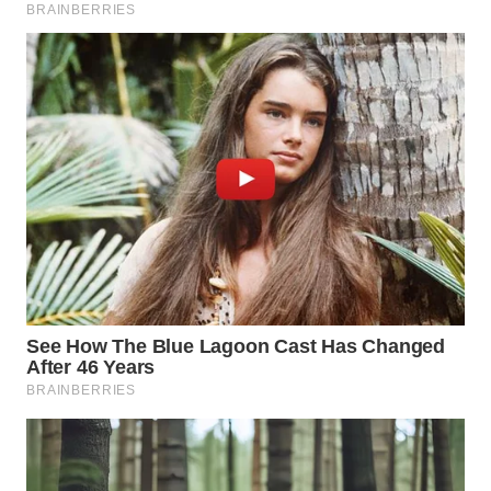
WN
TAPANULI
SELATAN
WN
TANJUNG
LESUNG
WN
KARO
WN
SIMALUNGUN
WN
LABUHANBATU
WN