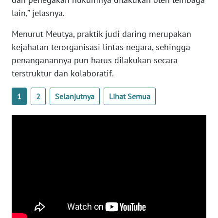
lain,” jelasnya.
WN
SERAMBI
Menurut Meutya, praktik judi daring merupakan
kejahatan terorganisasi lintas negara, sehingga
WN
penanganannya pun harus dilakukan secara
JAMBI
terstruktur dan kolaboratif.
WN
1
2
Selanjutnya
Lihat Semua
SULTRA
WN
NTB
WN
SULTENG
WN
SULBAR