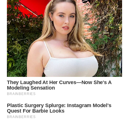
WAHANA
LISTRIK
WAHANA
TRAVEL
WAHANA
TV
WAHANANEWS
ID
WAHANANEWS
CO ID
WAHANANEWS
NET