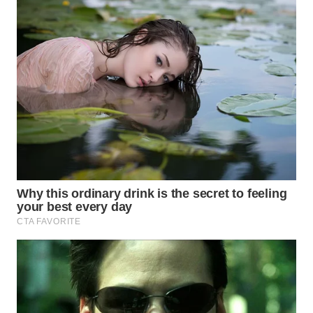
WN
INDRAMAYU
WN
KUNINGAN
WN
MAJALENGKA
WN
SUBANG
WN
SUKABUMI
WN
PURWAKARTA