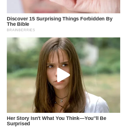
WN
MALUKU
WN
MALUT
WN
DAIRI
WN
DANAU
TOBA
WN
NIAS
WN
LANGKAT