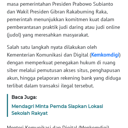
Informasi
masa pemerintahan Presiden Prabowo Subianto
dan Wakil Presiden Gibran Rakabuming Raka,
INDEKS
pemerintah menunjukkan komitmen kuat dalam
BERITA
pemberantasan praktik judi daring atau judi online
(judol) yang meresahkan masyarakat.
KONTAK
KAMI
Salah satu langkah nyata dilakukan oleh
Kementerian Komunikasi dan Digital (
Kemkomdigi
)
INFO
dengan memperkuat penegakan hukum di ruang
IKLAN
siber melalui pemutusan akses situs, penghapusan
akun, hingga pelaporan rekening bank yang diduga
TENTANG
KAMI
terlibat dalam transaksi ilegal tersebut.
Baca Juga:
PEDOMAN
MEDIA
Mendagri Minta Pemda Siapkan Lokasi
SIBER
Sekolah Rakyat
REDAKSI
Menteri Komunikasi dan Digital (Menkomdigi),