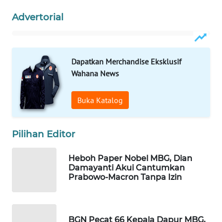
WAHANA
Advertorial
SPORT
WAHANA
UMKM
Dapatkan Merchandise Eksklusif
Wahana News
WAHANA
SELEB
Buka Katalog
WAHANA
Pilihan Editor
PERSONA
Heboh Paper Nobel MBG, Dian
WAHANA
Damayanti Akui Cantumkan
OTOMOTIF
Prabowo-Macron Tanpa Izin
WAHANA
HEALTH
BGN Pecat 66 Kepala Dapur MBG,