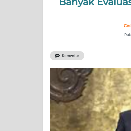
Banyak Evalua
INDEKS
BERITA
KONTAK
Cec
KAMI
Rab
INFO
IKLAN
Komentar
TENTANG
KAMI
PEDOMAN
MEDIA
SIBER
REDAKSI