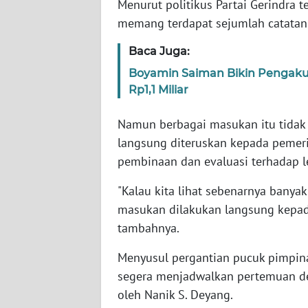
Menurut politikus Partai Gerindra 
SERAMBI
memang terdapat sejumlah catatan 
WN
Baca Juga:
JAMBI
Boyamin Saiman Bikin Pengaku
Rp1,1 Miliar
WN
SULTRA
Namun berbagai masukan itu tidak
langsung diteruskan kepada pemer
WN
pembinaan dan evaluasi terhadap l
NTB
"Kalau kita lihat sebenarnya banya
WN
masukan dilakukan langsung kepada
SULTENG
tambahnya.
WN
Menyusul pergantian pucuk pimpin
SULBAR
segera menjadwalkan pertemuan de
oleh Nanik S. Deyang.
WN