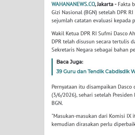
WAHANANEWS.CO
, Jakarta -
Fakta b
Gizi Nasional (BGN) setelah DPR R
WN
sejumlah catatan evaluasi kepada p
NTT
Wakil Ketua DPR RI Sufmi Dasco A
WN
DPR telah disusun secara tertulis
KEPRI
Sekretaris Negara sebagai bahan pe
WN
Baca Juga:
PAPUA
39 Guru dan Tendik Cabdisdik Wi
WN
Pernyataan itu disampaikan Dasco 
PAPUA
(3/6/2026), sehari setelah Presid
BARAT
BGN.
WN
"Masukan-masukan dari Komisi IX it
RIAU
kemudian dirasakan perlu diperbaik
WN