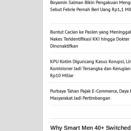
KALTARA
Boyamin Saiman Bikin Pengakuan Menge
Sebut Febrie Pernah Beri Uang Rp1,1 Mil
WN
KALSEL
Buntut Cacian ke Pasien yang Meninggal
WN
Nakes Teridentifikasi KKI hingga Dokter
KALTIM
Dinonaktifkan
WN
KPU Kotim Diguncang Kasus Korupsi, L
SULSEL
Komisioner Jadi Tersangka dan Kerugian 
Rp10 Miliar
WN
GORONTALO
Purbaya Tahan Pajak E-Commerce, Daya 
Masyarakat Jadi Pertimbangan
WN
SULUT
WN
MALUKU