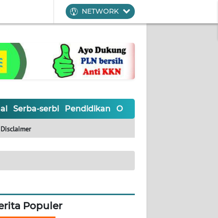
NETWORK
al
Serba-serbi
Pendidikan
Olahraga
Opini
Editoria
Disclaimer
erita Populer