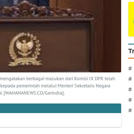
T
#
mengatakan berbagai masukan dari Komisi IX DPR telah
#
 kepada pemerintah melalui Menteri Sekretaris Negara
#
GN. [WAHANANEWS.CO/Gerindra].
#
#