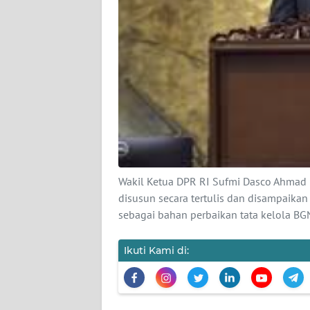
KARIR
DISCLAIMER
Wahana
News
Regional
WN
SUMUT
Wakil Ketua DPR RI Sufmi Dasco Ahmad 
WN
disusun secara tertulis dan disampaikan
JAKARTA
sebagai bahan perbaikan tata kelola B
WN
Ikuti Kami di:
JABAR
WN
BANTEN