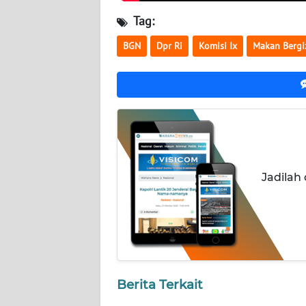
NUSANTARA
Tag:
WN
BGN
Dpr Ri
Komisi Ix
Makan Bergi
JOGJA
WN
JATIM
WN
BALI
Jadilah
WN
KALBAR
WN
KALTENG
Berita Terkait
WN