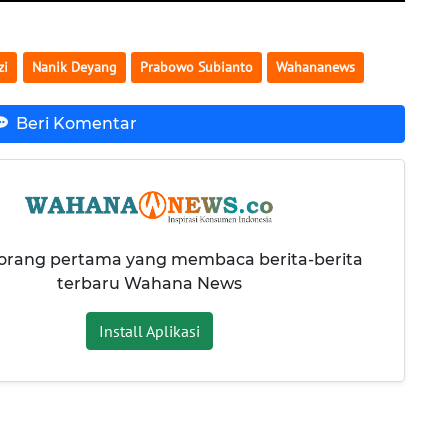
zi
Nanik Deyang
Prabowo Subianto
Wahananews
Beri Komentar
 orang pertama yang membaca berita-berita
terbaru Wahana News
Install Aplikasi