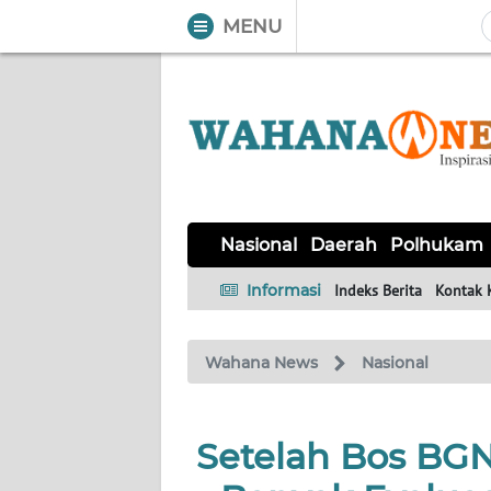
MENU
WAHANA
Tutup
TV
NASIONAL
DAERAH
POLHUKAM
KRIMINAL
EKUIN
SAINS-
KESEHATAN
INTERNASIONAL
Nasional
Daerah
Polhukam
TEKNO
Informasi
Indeks Berita
Kontak 
SERBA-
PENDIDIKAN
OLAHRAGA
OPINI
SERBI
Wahana News
Nasional
EDITORIAL
Setelah Bos BG
Informasi