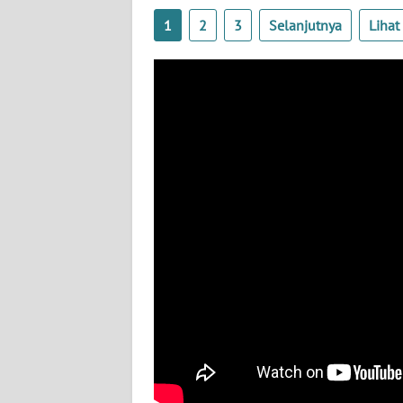
BABEL
1
2
3
Selanjutnya
Liha
WN
SUMBAR
WN
SUMSEL
WN
BENGKULU
WN
LAMPUNG
WN
JATENG
WN