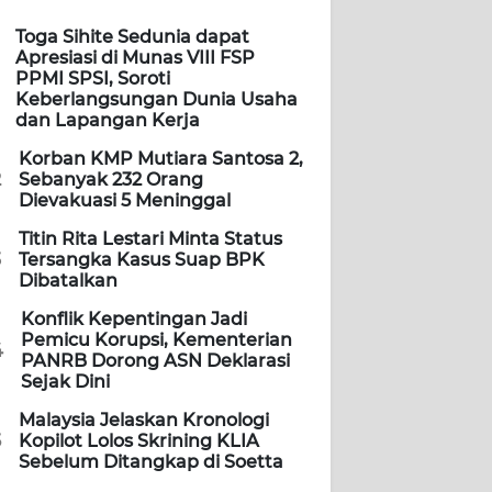
Toga Sihite Sedunia dapat
Apresiasi di Munas VIII FSP
PPMI SPSI, Soroti
Keberlangsungan Dunia Usaha
dan Lapangan Kerja
Korban KMP Mutiara Santosa 2,
2
Sebanyak 232 Orang
Dievakuasi 5 Meninggal
Titin Rita Lestari Minta Status
3
Tersangka Kasus Suap BPK
Dibatalkan
Konflik Kepentingan Jadi
Pemicu Korupsi, Kementerian
4
PANRB Dorong ASN Deklarasi
Sejak Dini
Malaysia Jelaskan Kronologi
5
Kopilot Lolos Skrining KLIA
Sebelum Ditangkap di Soetta