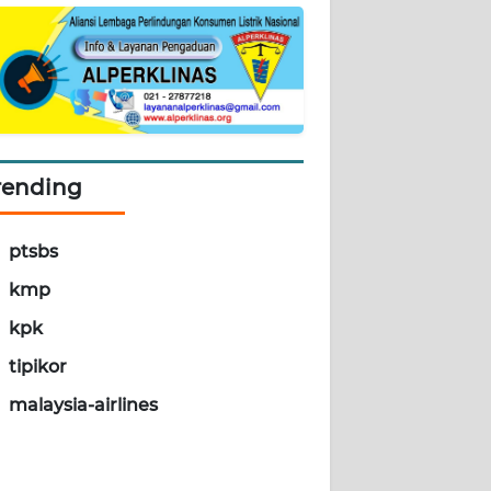
rending
ptsbs
kmp
kpk
tipikor
malaysia-airlines