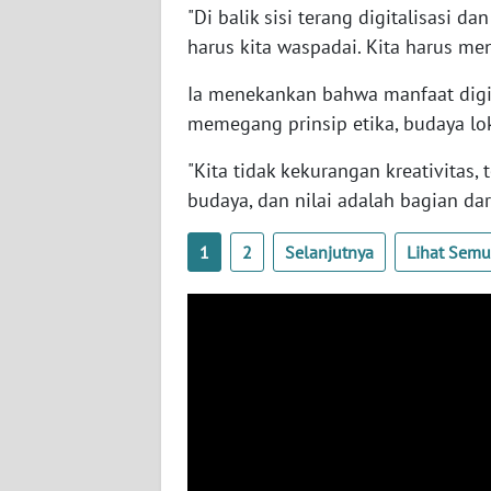
"Di balik sisi terang digitalisasi d
SERAMBI
harus kita waspadai. Kita harus me
WN
Ia menekankan bahwa manfaat digita
JAMBI
memegang prinsip etika, budaya loka
WN
"Kita tidak kekurangan kreativitas, 
SULTRA
budaya, dan nilai adalah bagian dari
WN
1
2
Selanjutnya
Lihat Sem
NTB
WN
SULTENG
WN
SULBAR
WN