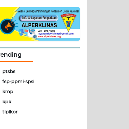
rending
ptsbs
fsp-ppmi-spsi
kmp
kpk
tipikor