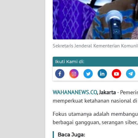
KARIR
DISCLAIMER
Wahana
News
Sekretaris Jenderal Kementerian Komuni
Regional
Ikuti Kami di:
WN
SUMUT
WN
WAHANANEWS.CO
, Jakarta
- Pemeri
JAKARTA
memperkuat ketahanan nasional di 
WN
Fokus utamanya adalah membangun
JABAR
berbagai gangguan, serangan siber,
WN
Baca Juga:
BANTEN