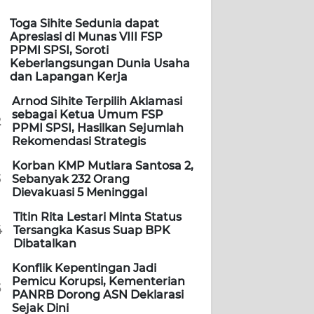
Toga Sihite Sedunia dapat
Apresiasi di Munas VIII FSP
PPMI SPSI, Soroti
Keberlangsungan Dunia Usaha
dan Lapangan Kerja
Arnod Sihite Terpilih Aklamasi
sebagai Ketua Umum FSP
2
PPMI SPSI, Hasilkan Sejumlah
Rekomendasi Strategis
Korban KMP Mutiara Santosa 2,
3
Sebanyak 232 Orang
Dievakuasi 5 Meninggal
Titin Rita Lestari Minta Status
4
Tersangka Kasus Suap BPK
Dibatalkan
Konflik Kepentingan Jadi
Pemicu Korupsi, Kementerian
5
PANRB Dorong ASN Deklarasi
Sejak Dini