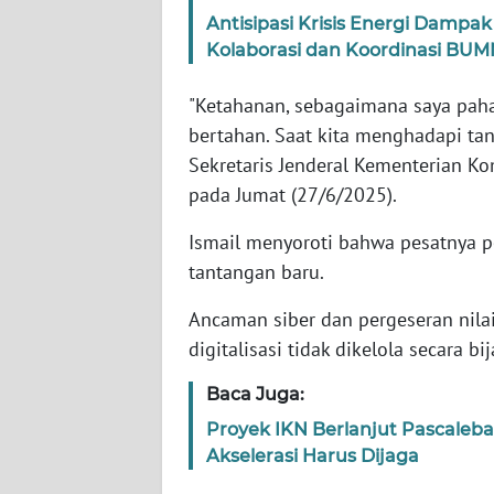
Antisipasi Krisis Energi Dampa
Kolaborasi dan Koordinasi BUM
WN
NTT
"Ketahanan, sebagaimana saya pah
bertahan. Saat kita menghadapi tan
WN
KEPRI
Sekretaris Jenderal Kementerian Ko
pada Jumat (27/6/2025).
WN
Ismail menyoroti bahwa pesatnya 
PAPUA
tantangan baru.
WN
Ancaman siber dan pergeseran nilai
PAPUA
digitalisasi tidak dikelola secara bij
BARAT
Baca Juga:
WN
RIAU
Proyek IKN Berlanjut Pascale
Akselerasi Harus Dijaga
WN