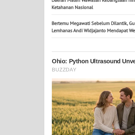
Daerah Materi Wawasan Kebangsaan hi
KALTARA
Ketahanan Nasional
WN
KALSEL
Bertemu Megawati Sebelum Dilantik, Gu
Lemhanas Andi Widjajanto Mendapat W
WN
KALTIM
WN
SULSEL
WN
GORONTALO
WN
SULUT
WN
MALUKU