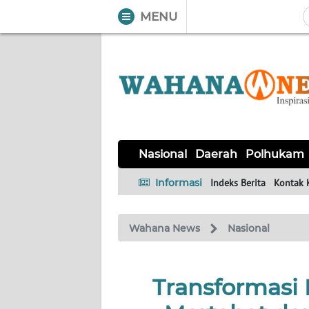
MENU
WAHANA
Tutup
TV
NASIONAL
DAERAH
POLHUKAM
KRIMINAL
EKUIN
SAINS-
KESEHATAN
INTERNASIONAL
Nasional
Daerah
Polhukam
TEKNO
Informasi
Indeks Berita
Kontak 
SERBA-
PENDIDIKAN
OLAHRAGA
OPINI
SERBI
Wahana News
Nasional
EDITORIAL
Transformasi 
Informasi