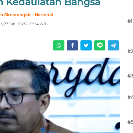
n Kedaulatan Bangsa
no Simorangkir - Nasional
#1
, 27 Juni 2025 - 22:24 WIB
#
#
#
#