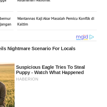
ngga
Ketahanan Nasional
bernur
Wantannas Kaji Akar Masalah Pemicu Konflik di
ejangan
Kaltim