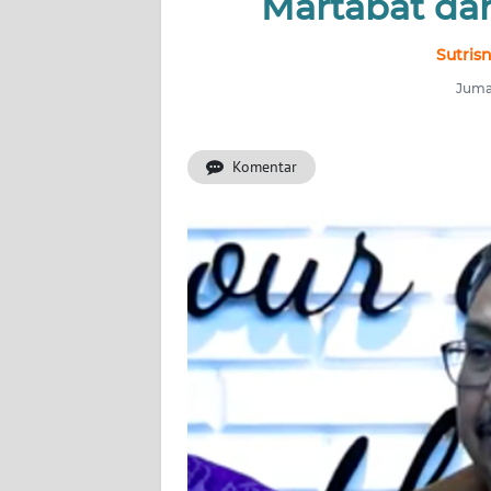
Martabat da
INDEKS
BERITA
Sutris
Jumat
KONTAK
KAMI
Komentar
INFO
IKLAN
TENTANG
KAMI
PEDOMAN
MEDIA
SIBER
REDAKSI