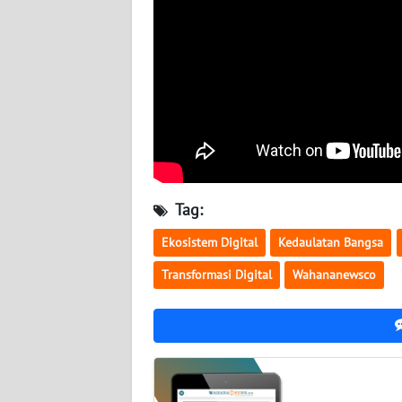
BABEL
WN
SUMBAR
WN
SUMSEL
WN
Tag:
BENGKULU
Ekosistem Digital
Kedaulatan Bangsa
WN
LAMPUNG
Transformasi Digital
Wahananewsco
WN
JATENG
WN