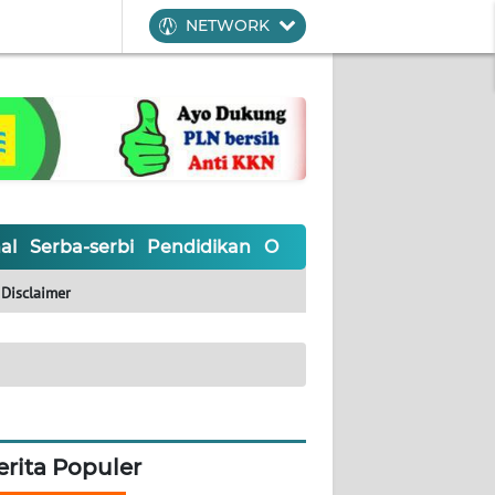
NETWORK
al
Serba-serbi
Pendidikan
Olahraga
Opini
Editoria
Disclaimer
erita Populer