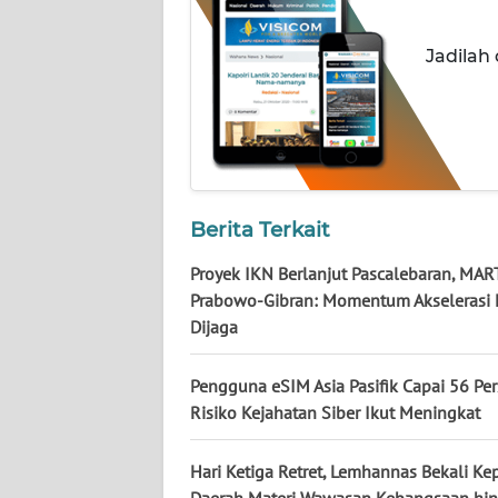
NUSANTARA
Jadilah
WN
JOGJA
WN
JATIM
Berita Terkait
WN
BALI
Proyek IKN Berlanjut Pascalebaran, MA
Prabowo-Gibran: Momentum Akselerasi 
WN
Dijaga
KALBAR
Pengguna eSIM Asia Pasifik Capai 56 Per
WN
Risiko Kejahatan Siber Ikut Meningkat
KALTENG
Hari Ketiga Retret, Lemhannas Bekali Ke
WN