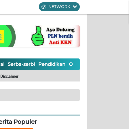
NETWORK
al
Serba-serbi
Pendidikan
Olahraga
Opini
Editoria
Disclaimer
erita Populer