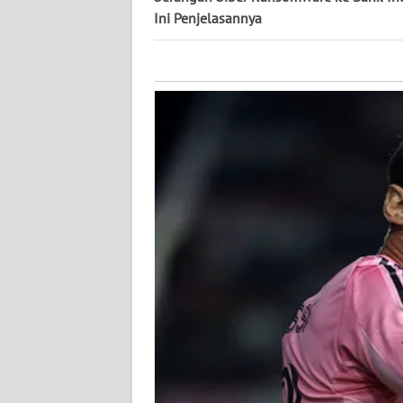
KALTARA
Ini Penjelasannya
WN
KALSEL
WN
KALTIM
WN
SULSEL
WN
GORONTALO
WN
SULUT
WN
MALUKU