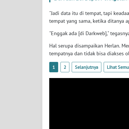
SERAMBI
"Jadi data itu di tempat, tapi keada
WN
tempat yang sama, ketika ditanya a
JAMBI
"Enggak ada [di Darkweb]," tegasny
WN
Hal serupa disampaikan Herlan. Menu
SULTRA
tempatnya dan tidak bisa diakses ol
WN
1
2
Selanjutnya
Lihat Sem
NTB
WN
SULTENG
WN
SULBAR
WN