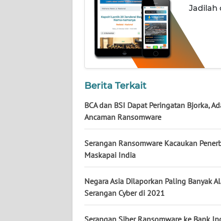
NUSANTARA
Jadilah
WN
JOGJA
WN
JATIM
Berita Terkait
WN
BCA dan BSI Dapat Peringatan Bjorka, Ad
BALI
Ancaman Ransomware
WN
Serangan Ransomware Kacaukan Pener
KALBAR
Maskapai India
WN
Negara Asia Dilaporkan Paling Banyak A
KALTENG
Serangan Cyber di 2021
WN
Serangan Siber Ransomware ke Bank In