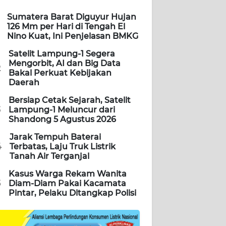
Sumatera Barat Diguyur Hujan
126 Mm per Hari di Tengah El
Nino Kuat, Ini Penjelasan BMKG
Satelit Lampung-1 Segera
Mengorbit, AI dan Big Data
2
Bakal Perkuat Kebijakan
Daerah
Bersiap Cetak Sejarah, Satelit
3
Lampung-1 Meluncur dari
Shandong 5 Agustus 2026
Jarak Tempuh Baterai
4
Terbatas, Laju Truk Listrik
Tanah Air Terganjal
Kasus Warga Rekam Wanita
5
Diam-Diam Pakai Kacamata
Pintar, Pelaku Ditangkap Polisi