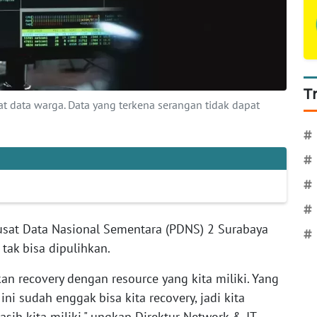
T
data warga. Data yang terkena serangan tidak dapat
#
#
#
#
usat Data Nasional Sementara (PDNS) 2 Surabaya
#
tak bisa dipulihkan.
an recovery dengan resource yang kita miliki. Yang
ni sudah enggak bisa kita recovery, jadi kita
h kita miliki," ungkap Direktur Network & IT