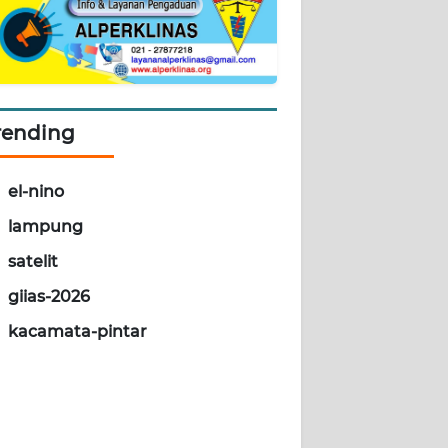
rending
el-nino
lampung
satelit
giias-2026
kacamata-pintar