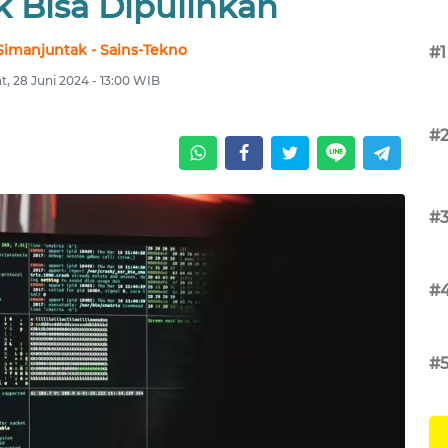
 Bisa Dipulihkan
Simanjuntak - Sains-Tekno
#1
, 28 Juni 2024 - 13:00 WIB
#
#
#
#