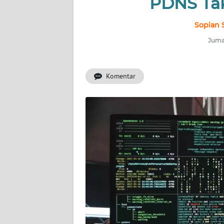
PDNS Tak
INDEKS
BERITA
Sopian 
Jumat
KONTAK
KAMI
Komentar
INFO
IKLAN
TENTANG
KAMI
PEDOMAN
MEDIA
SIBER
REDAKSI