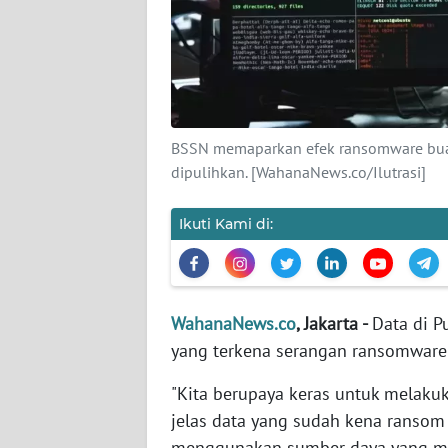
KARIR
DISCLAIMER
Wahana
News
BSSN memaparkan efek ransomware buat 
Regional
dipulihkan. [WahanaNews.co/Ilutrasi]
WN
SUMUT
Ikuti Kami di:
WN
JAKARTA
WahanaNews.co
, Jakarta -
Data di P
yang terkena serangan ransomware 
WN
JABAR
"Kita berupaya keras untuk melakuk
jelas data yang sudah kena ransom i
WN
menggunakan sumber daya yang masi
BANTEN