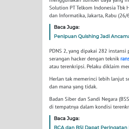
Solution PT Telkom Indonesia Tbk 
WN
dan Informatika, Jakarta, Rabu (26/
NTT
Baca Juga:
WN
Penipuan Quishing Jadi Ancam
KEPRI
PDNS 2, yang dipakai 282 instansi 
WN
serangan hacker dengan teknik
ran
PAPUA
atau terenkripsi. Pelaku diklaim 
Herlan tak memerinci lebih lanjut s
WN
PAPUA
dan mana yang tidak.
BARAT
Badan Siber dan Sandi Negara (BS
WN
di tempatnya dalam kondisi terenkri
RIAU
Baca Juga:
WN
BCA dan BSI Dapat Peringata