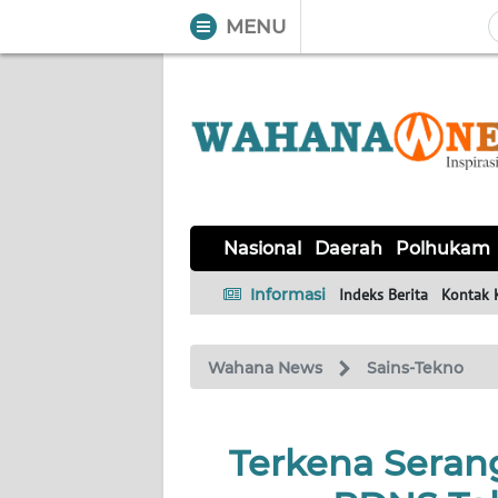
MENU
WAHANA
Tutup
TV
NASIONAL
DAERAH
POLHUKAM
KRIMINAL
EKUIN
SAINS-
KESEHATAN
INTERNASIONAL
Nasional
Daerah
Polhukam
TEKNO
Informasi
Indeks Berita
Kontak 
SERBA-
PENDIDIKAN
OLAHRAGA
OPINI
SERBI
Wahana News
Sains-Tekno
EDITORIAL
Terkena Seran
Informasi