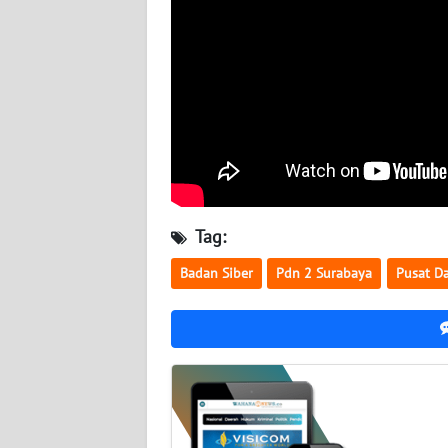
BABEL
WN
SUMBAR
WN
SUMSEL
WN
BENGKULU
Tag:
Badan Siber
Pdn 2 Surabaya
Pusat D
WN
LAMPUNG
WN
JATENG
WN