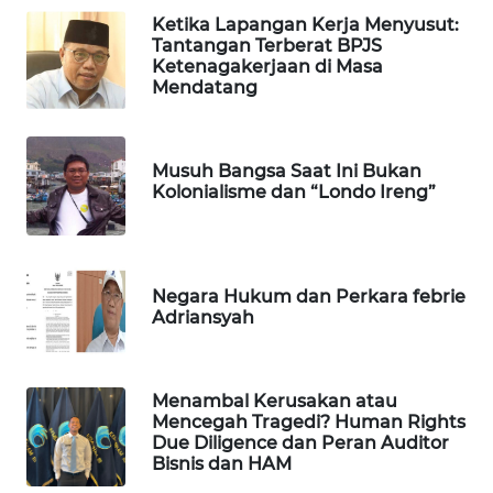
PORTAL
Ketika Lapangan Kerja Menyusut:
Tantangan Terberat BPJS
KONSUMEN
Ketenagakerjaan di Masa
Mendatang
FORWAMKI
ALPERKLINAS
Musuh Bangsa Saat Ini Bukan
Kolonialisme dan “Londo Ireng”
FORJASIDA
TAMBANG
Negara Hukum dan Perkara febrie
NEWS
Adriansyah
SITUNGIR
NEWS
Menambal Kerusakan atau
Mencegah Tragedi? Human Rights
SIDIKALANG
Due Diligence dan Peran Auditor
Bisnis dan HAM
NEWS