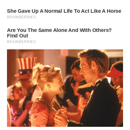
WN
NATUNA
WN
BINTAN
WN
MANDALIKA
WN
LIKUPANG
WN
LABUANBAJO
WN
BORNEO