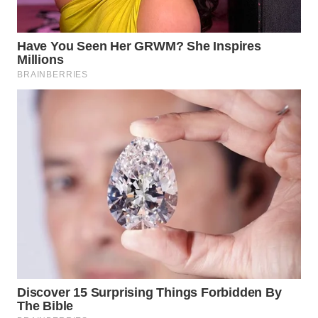
WAHANA
DESA
WISATA
LAPAK
WAHANA
Wahana
Network
KONSUMEN
LISTRIK
MASYARAKAT
KELISTRIKAN
WALINKI
ID