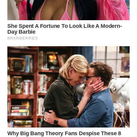
WN
INDRAMAYU
WN
KUNINGAN
WN
MAJALENGKA
WN
SUBANG
WN
SUKABUMI
WN
PURWAKARTA