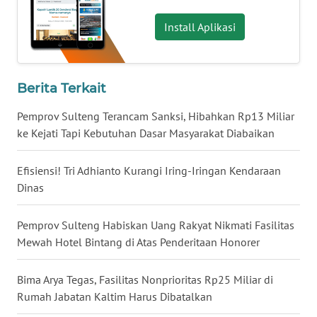
WN
Install Aplikasi
TAPANULI
SELATAN
Berita Terkait
WN
TANJUNG
Pemprov Sulteng Terancam Sanksi, Hibahkan Rp13 Miliar
LESUNG
ke Kejati Tapi Kebutuhan Dasar Masyarakat Diabaikan
WN
Efisiensi! Tri Adhianto Kurangi Iring-Iringan Kendaraan
KARO
Dinas
WN
Pemprov Sulteng Habiskan Uang Rakyat Nikmati Fasilitas
SIMALUNGUN
Mewah Hotel Bintang di Atas Penderitaan Honorer
WN
LABUHANBATU
Bima Arya Tegas, Fasilitas Nonprioritas Rp25 Miliar di
Rumah Jabatan Kaltim Harus Dibatalkan
WN