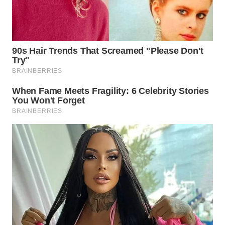
WN
SUMEDANG
WN
CIANJUR
WN
KEPULAUAN
SERIBU
WN
TANGERANG
WN
BINJAI
WN
CIREBON