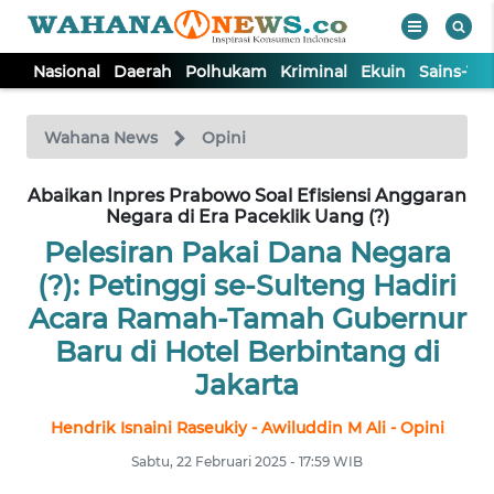
Nasional
Daerah
Polhukam
Kriminal
Ekuin
Sains-Te
WAHANA
Tutup
TV
Wahana News
Opini
Abaikan Inpres Prabowo Soal Efisiensi Anggaran
NASIONAL
Negara di Era Paceklik Uang (?)
Pelesiran Pakai Dana Negara
DAERAH
(?): Petinggi se-Sulteng Hadiri
Acara Ramah-Tamah Gubernur
POLHUKAM
Baru di Hotel Berbintang di
Jakarta
KRIMINAL
Hendrik Isnaini Raseukiy - Awiluddin M Ali - Opini
EKUIN
Sabtu, 22 Februari 2025 - 17:59 WIB