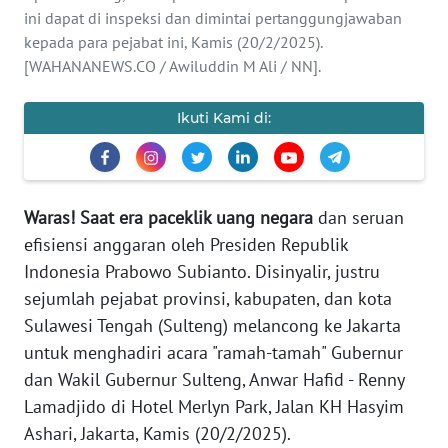
Informasi
ini dapat di inspeksi dan dimintai pertanggungjawaban
kepada para pejabat ini, Kamis (20/2/2025).
INDEKS
[WAHANANEWS.CO / Awiluddin M Ali / NN].
BERITA
Ikuti Kami di:
KONTAK
KAMI
INFO
Waras!
Saat era paceklik uang negara
dan seruan
IKLAN
efisiensi anggaran oleh Presiden Republik
Indonesia Prabowo Subianto. Disinyalir, justru
TENTANG
KAMI
sejumlah pejabat provinsi, kabupaten, dan kota
Sulawesi Tengah (Sulteng) melancong ke Jakarta
PEDOMAN
untuk menghadiri acara "ramah-tamah" Gubernur
MEDIA
dan Wakil Gubernur Sulteng, Anwar Hafid - Renny
SIBER
Lamadjido di Hotel Merlyn Park, Jalan KH Hasyim
Ashari, Jakarta, Kamis (20/2/2025).
REDAKSI