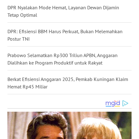
TAPANULI
DPR Nyalakan Mode Hemat, Layanan Dewan Dijamin
TENGAH
Tetap Optimal
WN DELI
DPR: Efisiensi BBM Harus Perkuat, Bukan Melemahkan
SERDANG
Postur TNI
WN
Prabowo Selamatkan Rp300 Triliun APBN, Anggaran
TEBING
Dialihkan ke Program Produktif untuk Rakyat
TINGGI
Berkat Efisiensi Anggaran 2025, Pemkab Kuningan Klaim
WN
Hemat Rp45 Miliar
PAKPAK
WN
KARAWANG
WN
BEKASI