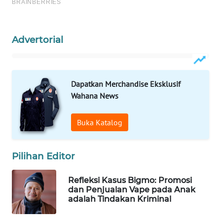
MAWAKA
ID
Advertorial
MARTABAT
NET
Dapatkan Merchandise Eksklusif
PLN
Wahana News
WATCH
Buka Katalog
MKLI
LPKKI
Pilihan Editor
LKKI
Refleksi Kasus Bigmo: Promosi
dan Penjualan Vape pada Anak
adalah Tindakan Kriminal
KOPEKLIN