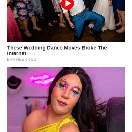
WAHANA
SPORT
WAHANA
UMKM
WAHANA
SELEB
WAHANA
PERSONA
WAHANA
OTOMOTIF
WAHANA
HEALTH