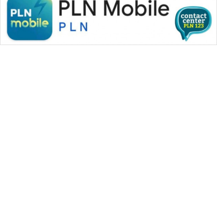
WAHANA MEDIA GROUP
|
|
|
WAHANA NEWS co
WAHANA TANI
WAHANA ADVOKAT
|
|
WAHANA INFRASTRUKTUR
WAHANA KONSUMEN
|
|
|
WAHANA LISTRIK
WAHANA TRAVEL
WAHANA TV
|
|
|
WAHANANEWS id
WAHANANEWS CO ID
WAHANANEWS NET