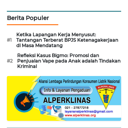
KARING
NEWS
Berita Populer
JURNAL
MARITIM
Ketika Lapangan Kerja Menyusut:
#1
Tantangan Terberat BPJS Ketenagakerjaan
di Masa Mendatang
HUMBANG
NEWS
Refleksi Kasus Bigmo: Promosi dan
#2
Penjualan Vape pada Anak adalah Tindakan
Kriminal
GARONGGANG
NEWS
FISUELRI
ID
ENERGI
NEWS