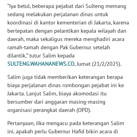
“Iya betul, beberapa pejabat dari Sulteng memang
WN
sedang melakukan perjalanan dinas untuk
BABEL
koordinasi di kantor kementerian di Jakarta, karena
bertepatan dengan pelantikan kepala wilayah dan
WN
SUMBAR
daerah, maka sekaligus mereka menghadiri acara
ramah-tamah dengan Pak Gubernur setelah
WN
dilantik,” tutur Salim kepada
SUMSEL
SULTENG.WAHANANEWS.CO
, Jumat (21/2/2025).
Salim juga tidak memberikan keterangan berapa
WN
BENGKULU
biaya perjalanan dinas rombongan pejabat ini ke
Jakarta. Lanjut Salim, biaya akomodasi itu
WN
bersumber dari anggaran masing-masing
LAMPUNG
organisasi perangkat daerah (OPD).
WN
Pertanyaan, Jika mengacu pada keterangan Salim
JATENG
ini, apakah perlu Gubernur Hafid bikin acara di