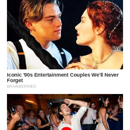
WAHANA
LISTRIK
WAHANA
TRAVEL
WAHANA
TV
WAHANANEWS
ID
WAHANANEWS
CO ID
WAHANANEWS
NET