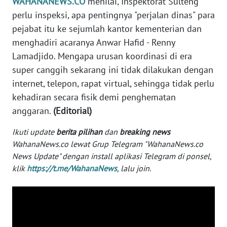
WAHANANEWS.CO
menilai, Inspektorat Sulteng
WN
perlu inspeksi, apa pentingnya "perjalan dinas" para
KALTARA
pejabat itu ke sejumlah kantor kementerian dan
menghadiri acaranya Anwar Hafid - Renny
WN
Lamadjido. Mengapa urusan koordinasi di era
KALSEL
super canggih sekarang ini tidak dilakukan dengan
internet, telepon, rapat virtual, sehingga tidak perlu
WN
kehadiran secara fisik demi penghematan
KALTIM
anggaran.
(Editorial)
WN
Ikuti update
berita pilihan
dan
breaking news
SULSEL
WahanaNews.co lewat Grup Telegram "WahanaNews.co
News Update" dengan install aplikasi Telegram di ponsel,
WN
klik
https://t.me/WahanaNews
, lalu join.
GORONTALO
WN
SULUT