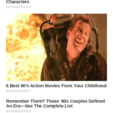
WN
PRIANGAN
TIMUR
WN
SEMARANG
WN
SOLO
WN
BOROBUDUR
WN
MADURA
WN
SURABAYA