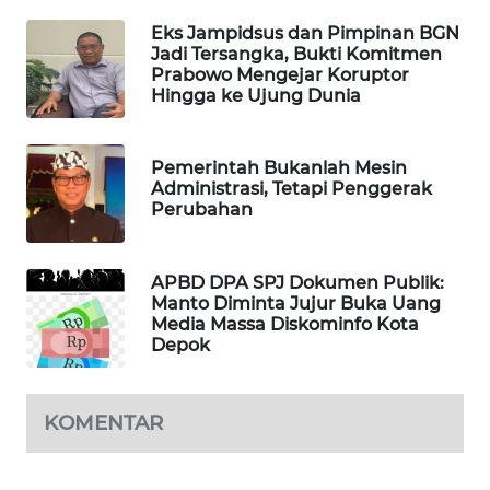
SIBARAGAS
Eks Jampidsus dan Pimpinan BGN
NEWS
Jadi Tersangka, Bukti Komitmen
Prabowo Mengejar Koruptor
Hingga ke Ujung Dunia
METRO
SIANTAR
NEWS
Pemerintah Bukanlah Mesin
Administrasi, Tetapi Penggerak
Perubahan
METRO
MEDAN
NEWS
APBD DPA SPJ Dokumen Publik:
Manto Diminta Jujur Buka Uang
METRO
Media Massa Diskominfo Kota
JAKARTA
Depok
NEWS
KOMENTAR
KRT
NEWS