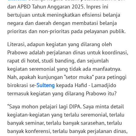
WN
dan APBD Tahun Anggaran 2025. Inpres ini
BANTEN
bertujuan untuk meningkatkan efisiensi belanja
negara dan daerah dengan membatasi belanja
WN
prioritas dan non-prioritas pada pelayanan publik.
NTT
Literasi, adapun kegiatan yang dilarang oleh
WN
Prabowo adalah perjalanan dinas untuk koordinasi,
KEPRI
rapat di hotel, studi banding, dan sejumlah
kegiatan seremonial yang tidak ada manfaatnya.
WN
Nah, apakah kunjungan “setor muka” para petinggi
PAPUA
birokrasi se-
Sulteng
kepada Hafid - Lamadjido
termasuk kegiatan yang dilarang Prabowo itu?
WN
PAPUA
“Saya mohon pelajari lagi DIPA. Saya minta detail
BARAT
kegiatan-kegiatan yang terlalu seremonial, terlalu
banyak seminar, terlalu banyak sarasehan, terlalu
WN
RIAU
banyak konferensi, terlalu banyak perjalanan dinas,