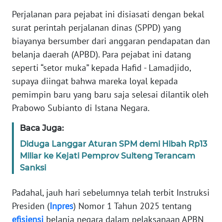
Perjalanan para pejabat ini disiasati dengan bekal
KARIR
surat perintah perjalanan dinas (SPPD) yang
biayanya bersumber dari anggaran pendapatan dan
DISCLAIMER
belanja daerah (APBD). Para pejabat ini datang
seperti “setor muka” kepada Hafid - Lamadjido,
Wahana
supaya diingat bahwa mareka loyal kepada
News
pemimpin baru yang baru saja selesai dilantik oleh
Regional
Prabowo Subianto di Istana Negara.
WN
Baca Juga:
SUMUT
Diduga Langgar Aturan SPM demi Hibah Rp13
Miliar ke Kejati Pemprov Sulteng Terancam
WN
JAKARTA
Sanksi
Padahal, jauh hari sebelumnya telah terbit Instruksi
WN
JABAR
Presiden (
Inpres
) Nomor 1 Tahun 2025 tentang
efisiensi
belanja negara dalam pelaksanaan APBN