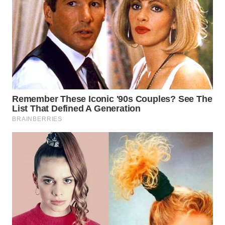
WN
BOGOR
WN
DEPOK
WN
TAPANULI
UTARA
WN
SAMOSIR
WN
PADANG
LAWAS