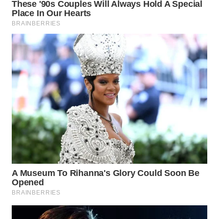
Wahana
Media
Group
WAHANA
NEWS
WAHANA
TANI
WAHANA
ADVOKAT
WAHANA
INFRASTRUKTUR
WAHANA
KONSUMEN