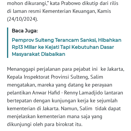
mohon dikurangi,” kata Prabowo dikutip dari rilis
WN
di laman resmi Kementerian Keuangan, Kamis
SERAMBI
(24/10/2024).
Baca Juga:
WN
JAMBI
Pemprov Sulteng Terancam Sanksi, Hibahkan
Rp13 Miliar ke Kejati Tapi Kebutuhan Dasar
WN
Masyarakat Diabaikan
SULTRA
Menanggapi perjalanan para pejabat ini ke Jakarta,
WN
Kepala Inspektorat Provinsi Sulteng, Salim
NTB
mengatakan, mareka yang datang ke perayaan
pelantikan Anwar Hafid - Renny Lamadjido lantaran
WN
bertepatan dengan kunjungan kerja ke sejumlah
SULTENG
kementerian di Jakarta. Namun, Salim tidak dapat
menjelaskan kementerian mana saja yang
WN
dikunjungi oleh para birokrat itu.
SULBAR