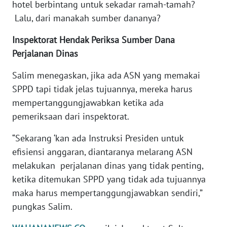
hotel berbintang untuk sekadar ramah-tamah?
WN
Lalu, dari manakah sumber dananya?
NUSANTARA
Inspektorat Hendak Periksa Sumber Dana
WN
Perjalanan Dinas
JOGJA
Salim menegaskan, jika ada ASN yang memakai
WN
SPPD tapi tidak jelas tujuannya, mereka harus
JATIM
mempertanggungjawabkan ketika ada
pemeriksaan dari inspektorat.
WN
BALI
“Sekarang ‘kan ada Instruksi Presiden untuk
efisiensi anggaran, diantaranya melarang ASN
WN
melakukan perjalanan dinas yang tidak penting,
KALBAR
ketika ditemukan SPPD yang tidak ada tujuannya
maka harus mempertanggungjawabkan sendiri,”
WN
pungkas Salim.
KALTENG