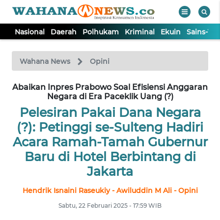
Nasional
Daerah
Polhukam
Kriminal
Ekuin
Sains-Te
WAHANA
Tutup
TV
Wahana News
Opini
Abaikan Inpres Prabowo Soal Efisiensi Anggaran
NASIONAL
Negara di Era Paceklik Uang (?)
Pelesiran Pakai Dana Negara
DAERAH
(?): Petinggi se-Sulteng Hadiri
Acara Ramah-Tamah Gubernur
POLHUKAM
Baru di Hotel Berbintang di
Jakarta
KRIMINAL
Hendrik Isnaini Raseukiy - Awiluddin M Ali - Opini
EKUIN
Sabtu, 22 Februari 2025 - 17:59 WIB