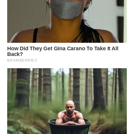
WN
BOGOR
WN
DEPOK
WN
TAPANULI
UTARA
WN
SAMOSIR
WN
PADANG
LAWAS