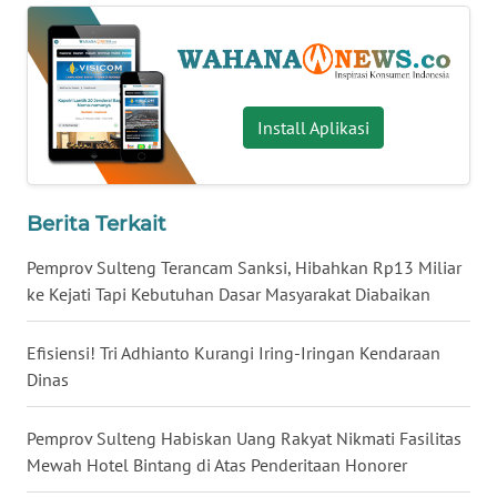
WN
KALTARA
WN
Install Aplikasi
KALSEL
WN
KALTIM
Berita Terkait
Pemprov Sulteng Terancam Sanksi, Hibahkan Rp13 Miliar
WN
ke Kejati Tapi Kebutuhan Dasar Masyarakat Diabaikan
SULSEL
Efisiensi! Tri Adhianto Kurangi Iring-Iringan Kendaraan
WN
GORONTALO
Dinas
WN
Pemprov Sulteng Habiskan Uang Rakyat Nikmati Fasilitas
SULUT
Mewah Hotel Bintang di Atas Penderitaan Honorer