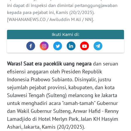
Informasi
ini dapat di inspeksi dan dimintai pertanggungjawaban
kepada para pejabat ini, Kamis (20/2/2025).
INDEKS
[WAHANANEWS.CO / Awiluddin M Ali / NN].
BERITA
Ikuti Kami di:
KONTAK
KAMI
INFO
Waras!
Saat era paceklik uang negara
dan seruan
IKLAN
efisiensi anggaran oleh Presiden Republik
Indonesia Prabowo Subianto. Disinyalir, justru
TENTANG
KAMI
sejumlah pejabat provinsi, kabupaten, dan kota
Sulawesi Tengah (Sulteng) melancong ke Jakarta
PEDOMAN
untuk menghadiri acara "ramah-tamah" Gubernur
MEDIA
dan Wakil Gubernur Sulteng, Anwar Hafid - Renny
SIBER
Lamadjido di Hotel Merlyn Park, Jalan KH Hasyim
Ashari, Jakarta, Kamis (20/2/2025).
REDAKSI