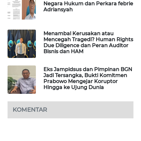
Negara Hukum dan Perkara febrie
SIBARAGAS
Adriansyah
NEWS
METRO
Menambal Kerusakan atau
SIANTAR
Mencegah Tragedi? Human Rights
NEWS
Due Diligence dan Peran Auditor
Bisnis dan HAM
METRO
MEDAN
Eks Jampidsus dan Pimpinan BGN
NEWS
Jadi Tersangka, Bukti Komitmen
Prabowo Mengejar Koruptor
Hingga ke Ujung Dunia
METRO
JAKARTA
NEWS
KOMENTAR
KRT
NEWS