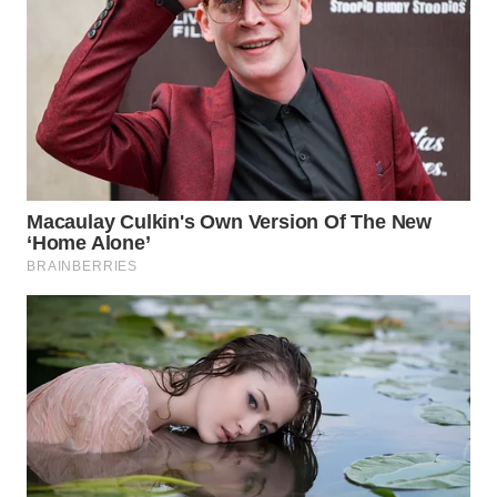
WN
PRIANGAN
TIMUR
WN
SEMARANG
WN
SOLO
WN
BOROBUDUR
WN
MADURA
WN
SURABAYA