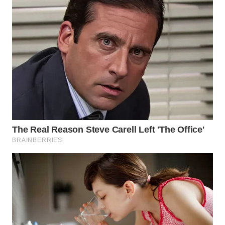
WAHANA
LISTRIK
WAHANA
TRAVEL
WAHANA
TV
WAHANANEWS
ID
WAHANANEWS
CO ID
WAHANANEWS
NET