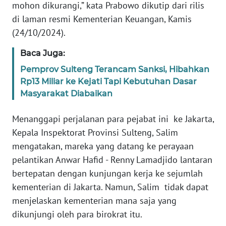
mohon dikurangi,” kata Prabowo dikutip dari rilis
WN
di laman resmi Kementerian Keuangan, Kamis
SERAMBI
(24/10/2024).
Baca Juga:
WN
JAMBI
Pemprov Sulteng Terancam Sanksi, Hibahkan
Rp13 Miliar ke Kejati Tapi Kebutuhan Dasar
WN
Masyarakat Diabaikan
SULTRA
Menanggapi perjalanan para pejabat ini ke Jakarta,
WN
Kepala Inspektorat Provinsi Sulteng, Salim
NTB
mengatakan, mareka yang datang ke perayaan
pelantikan Anwar Hafid - Renny Lamadjido lantaran
WN
bertepatan dengan kunjungan kerja ke sejumlah
SULTENG
kementerian di Jakarta. Namun, Salim tidak dapat
menjelaskan kementerian mana saja yang
WN
dikunjungi oleh para birokrat itu.
SULBAR