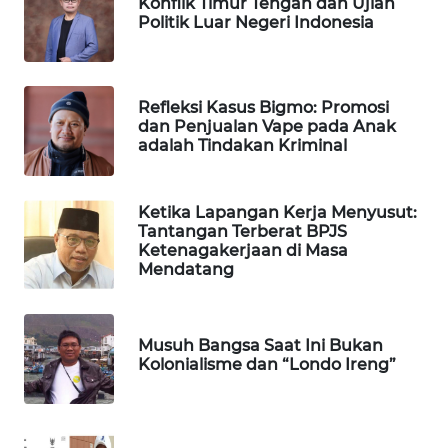
Konflik Timur Tengah dan Ujian
PORTAL
Politik Luar Negeri Indonesia
KONSUMEN
FORWAMKI
Refleksi Kasus Bigmo: Promosi
dan Penjualan Vape pada Anak
adalah Tindakan Kriminal
ALPERKLINAS
FORJASIDA
Ketika Lapangan Kerja Menyusut:
Tantangan Terberat BPJS
Ketenagakerjaan di Masa
TAMBANG
Mendatang
NEWS
SITUNGIR
Musuh Bangsa Saat Ini Bukan
NEWS
Kolonialisme dan “Londo Ireng”
SIDIKALANG
NEWS