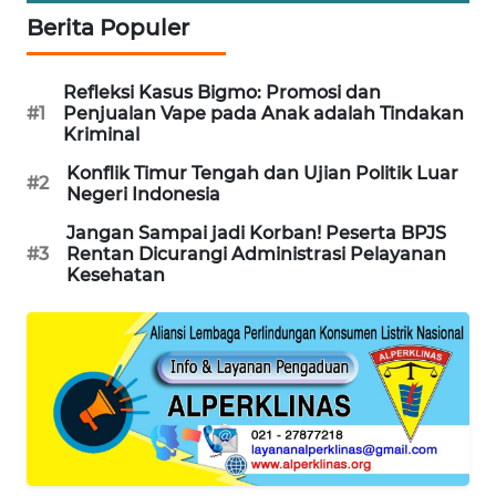
KARING
Berita Populer
NEWS
Refleksi Kasus Bigmo: Promosi dan
JURNAL
#1
Penjualan Vape pada Anak adalah Tindakan
MARITIM
Kriminal
Konflik Timur Tengah dan Ujian Politik Luar
HUMBANG
#2
Negeri Indonesia
NEWS
Jangan Sampai jadi Korban! Peserta BPJS
#3
Rentan Dicurangi Administrasi Pelayanan
GARONGGANG
Kesehatan
NEWS
FISUELRI
ID
ENERGI
NEWS