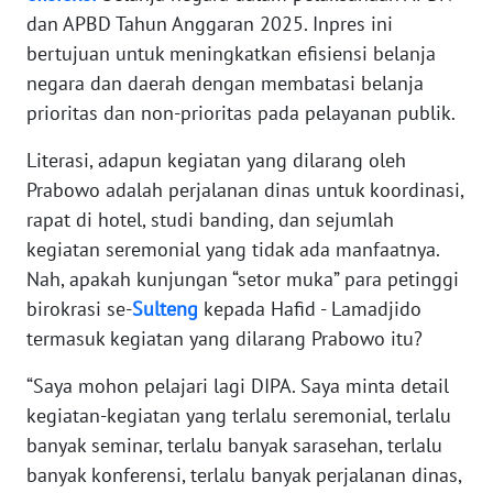
WN
dan APBD Tahun Anggaran 2025. Inpres ini
BANTEN
bertujuan untuk meningkatkan efisiensi belanja
negara dan daerah dengan membatasi belanja
WN
prioritas dan non-prioritas pada pelayanan publik.
NTT
Literasi, adapun kegiatan yang dilarang oleh
WN
Prabowo adalah perjalanan dinas untuk koordinasi,
KEPRI
rapat di hotel, studi banding, dan sejumlah
kegiatan seremonial yang tidak ada manfaatnya.
WN
Nah, apakah kunjungan “setor muka” para petinggi
PAPUA
birokrasi se-
Sulteng
kepada Hafid - Lamadjido
termasuk kegiatan yang dilarang Prabowo itu?
WN
PAPUA
“Saya mohon pelajari lagi DIPA. Saya minta detail
BARAT
kegiatan-kegiatan yang terlalu seremonial, terlalu
banyak seminar, terlalu banyak sarasehan, terlalu
WN
RIAU
banyak konferensi, terlalu banyak perjalanan dinas,