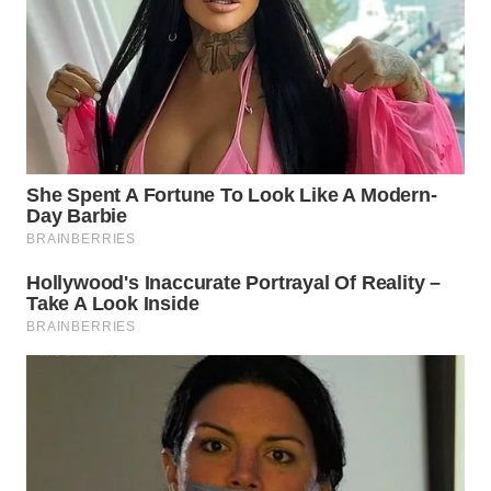
TAPANULI
TENGAH
WN DELI
SERDANG
WN
TEBING
TINGGI
WN
PAKPAK
WN
KARAWANG
WN
BEKASI