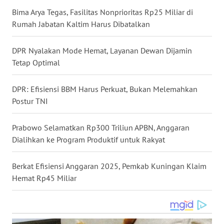
WN
Bima Arya Tegas, Fasilitas Nonprioritas Rp25 Miliar di
MALUKU
Rumah Jabatan Kaltim Harus Dibatalkan
WN
DPR Nyalakan Mode Hemat, Layanan Dewan Dijamin
MALUT
Tetap Optimal
WN
DPR: Efisiensi BBM Harus Perkuat, Bukan Melemahkan
DAIRI
Postur TNI
WN
Prabowo Selamatkan Rp300 Triliun APBN, Anggaran
DANAU
Dialihkan ke Program Produktif untuk Rakyat
TOBA
Berkat Efisiensi Anggaran 2025, Pemkab Kuningan Klaim
WN
Hemat Rp45 Miliar
NIAS
WN
LANGKAT