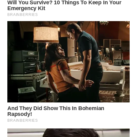
Wahana
Media
Group
WAHANA
NEWS
WAHANA
TANI
WAHANA
ADVOKAT
WAHANA
INFRASTRUKTUR
WAHANA
KONSUMEN