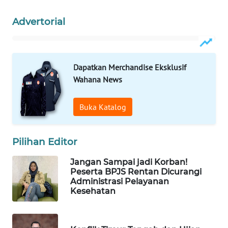
MAWAKA
Advertorial
ID
MARTABAT
NET
Dapatkan Merchandise Eksklusif
Wahana News
PLN
WATCH
Buka Katalog
MKLI
Pilihan Editor
LPKKI
Jangan Sampai jadi Korban!
Peserta BPJS Rentan Dicurangi
Administrasi Pelayanan
LKKI
Kesehatan
KOPEKLIN