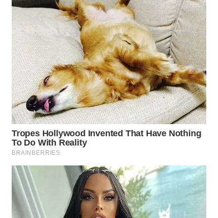
WN
TAPANULI
SELATAN
WN
TANJUNG
LESUNG
WN
KARO
WN
SIMALUNGUN
WN
LABUHANBATU
WN