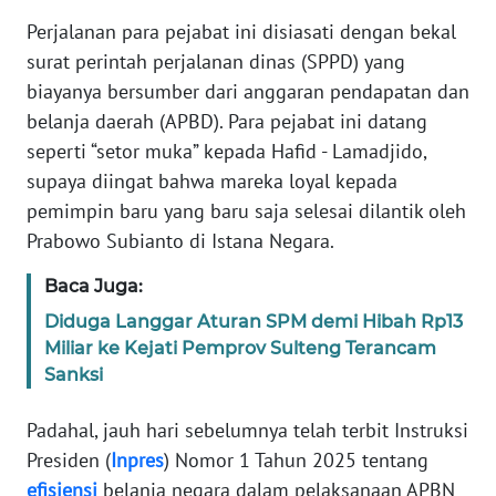
Perjalanan para pejabat ini disiasati dengan bekal
KARIR
surat perintah perjalanan dinas (SPPD) yang
biayanya bersumber dari anggaran pendapatan dan
DISCLAIMER
belanja daerah (APBD). Para pejabat ini datang
seperti “setor muka” kepada Hafid - Lamadjido,
Wahana
supaya diingat bahwa mareka loyal kepada
News
pemimpin baru yang baru saja selesai dilantik oleh
Regional
Prabowo Subianto di Istana Negara.
WN
Baca Juga:
SUMUT
Diduga Langgar Aturan SPM demi Hibah Rp13
Miliar ke Kejati Pemprov Sulteng Terancam
WN
JAKARTA
Sanksi
Padahal, jauh hari sebelumnya telah terbit Instruksi
WN
JABAR
Presiden (
Inpres
) Nomor 1 Tahun 2025 tentang
efisiensi
belanja negara dalam pelaksanaan APBN