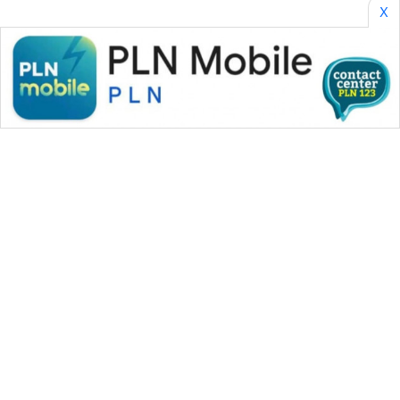
X
WAHANA MEDIA GROUP
|
|
|
WAHANA NEWS co
WAHANA TANI
WAHANA ADVOKAT
|
|
WAHANA INFRASTRUKTUR
WAHANA KONSUMEN