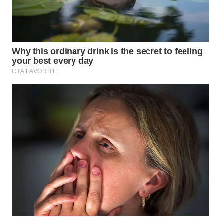
WN
NATUNA
WN
BINTAN
WN
MANDALIKA
WN
LIKUPANG
WN
LABUANBAJO
WN
BORNEO