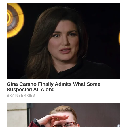
WN
INDRAMAYU
WN
KUNINGAN
WN
MAJALENGKA
WN
SUBANG
WN
SUKABUMI
WN
PURWAKARTA