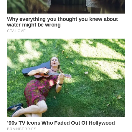
WN
SUMEDANG
WN
CIANJUR
WN
KEPULAUAN
SERIBU
WN
TANGERANG
WN
BINJAI
WN
CIREBON