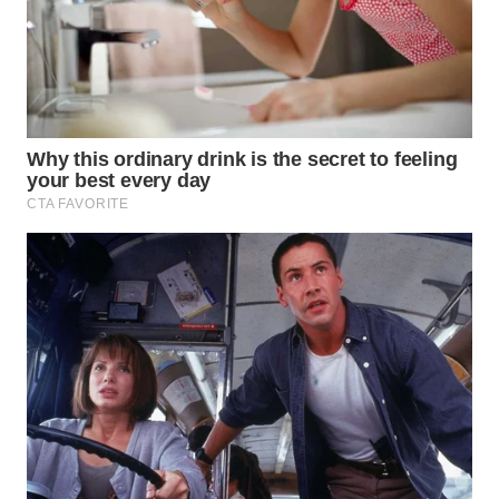
WAHANA
SPORT
WAHANA
UMKM
WAHANA
SELEB
WAHANA
PERSONA
WAHANA
OTOMOTIF
WAHANA
HEALTH