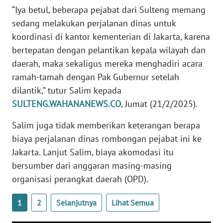
“Iya betul, beberapa pejabat dari Sulteng memang
WN
sedang melakukan perjalanan dinas untuk
BABEL
koordinasi di kantor kementerian di Jakarta, karena
bertepatan dengan pelantikan kepala wilayah dan
WN
SUMBAR
daerah, maka sekaligus mereka menghadiri acara
ramah-tamah dengan Pak Gubernur setelah
WN
dilantik,” tutur Salim kepada
SUMSEL
SULTENG.WAHANANEWS.CO
, Jumat (21/2/2025).
Salim juga tidak memberikan keterangan berapa
WN
BENGKULU
biaya perjalanan dinas rombongan pejabat ini ke
Jakarta. Lanjut Salim, biaya akomodasi itu
WN
bersumber dari anggaran masing-masing
LAMPUNG
organisasi perangkat daerah (OPD).
WN
1
2
Selanjutnya
Lihat Semua
JATENG