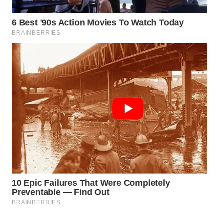
WAHANA
DESA
WISATA
LAPAK
WAHANA
Wahana
Network
KONSUMEN
LISTRIK
MASYARAKAT
KELISTRIKAN
WALINKI
ID