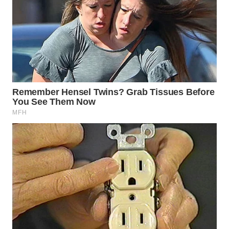
TAPANULI
TENGAH
WN DELI
SERDANG
WN
TEBING
TINGGI
WN
PAKPAK
WN
KARAWANG
WN
BEKASI