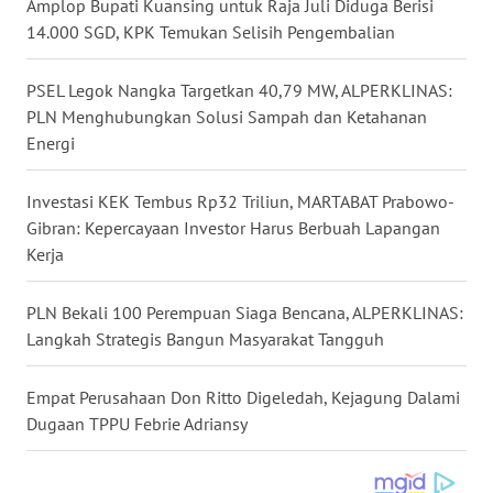
Amplop Bupati Kuansing untuk Raja Juli Diduga Berisi
WN
14.000 SGD, KPK Temukan Selisih Pengembalian
NUSANTARA
PSEL Legok Nangka Targetkan 40,79 MW, ALPERKLINAS:
WN
PLN Menghubungkan Solusi Sampah dan Ketahanan
JOGJA
Energi
WN
Investasi KEK Tembus Rp32 Triliun, MARTABAT Prabowo-
JATIM
Gibran: Kepercayaan Investor Harus Berbuah Lapangan
Kerja
WN
BALI
PLN Bekali 100 Perempuan Siaga Bencana, ALPERKLINAS:
Langkah Strategis Bangun Masyarakat Tangguh
WN
KALBAR
Empat Perusahaan Don Ritto Digeledah, Kejagung Dalami
Dugaan TPPU Febrie Adriansy
WN
KALTENG