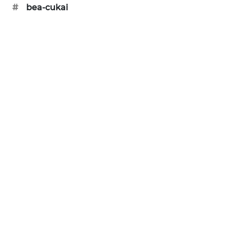
#
bea-cukai
MAWAKA
ID
MARTABAT
NET
PLN
WATCH
MKLI
LPKKI
LKKI
KOPEKLIN