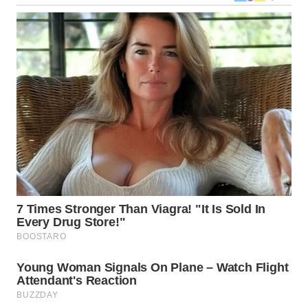
WN
KALTARA
WN
KALSEL
WN
KALTIM
WN
SULSEL
WN
GORONTALO
WN
SULUT