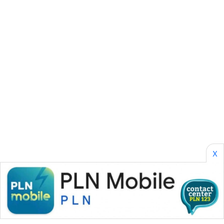
CILEUNGSI
NEWS
BERKAT
NEWS
BERAMPU
NEWS
ANUGERAH
NEWS
AKHLAK
X
ID
PERAPKI
NEWS