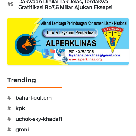
Dakwaan Dinilai Tak Jelas, Terdakwa
#5
WAHANA
Gratifikasi Rp7,6 Miliar Ajukan Eksepsi
DESA
WISATA
LAPAK
WAHANA
Wahana
Network
KONSUMEN
Trending
LISTRIK
#
bahari-gultom
MASYARAKAT
KELISTRIKAN
#
kpk
#
uchok-sky-khadafi
WALINKI
#
gmni
ID