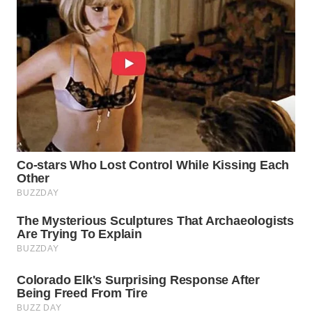
WN
INDRAMAYU
WN
KUNINGAN
WN
MAJALENGKA
WN
SUBANG
WN
SUKABUMI
WN
PURWAKARTA