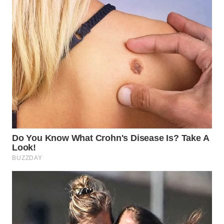
WN
TAPANULI
SELATAN
WN
TANJUNG
LESUNG
WN
KARO
WN
SIMALUNGUN
WN
LABUHANBATU
WN