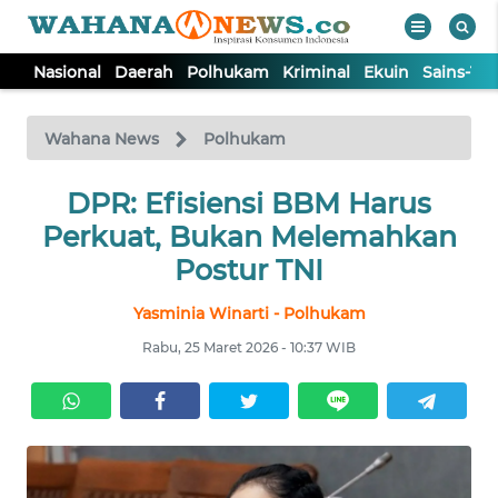
Nasional
Daerah
Polhukam
Kriminal
Ekuin
Sains-Te
WAHANA
Tutup
TV
Wahana News
Polhukam
NASIONAL
DPR: Efisiensi BBM Harus
Perkuat, Bukan Melemahkan
DAERAH
Postur TNI
Yasminia Winarti - Polhukam
POLHUKAM
Rabu, 25 Maret 2026 - 10:37 WIB
KRIMINAL
EKUIN