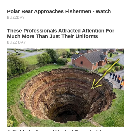
WN
PRIANGAN
TIMUR
WN
SEMARANG
WN
SOLO
WN
BOROBUDUR
WN
MADURA
WN
SURABAYA