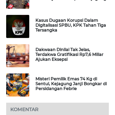
WAHANA
LISTRIK
Kasus Dugaan Korupsi Dalam
Digitalisasi SPBU, KPK Tahan Tiga
WAHANA
Tersangka
TRAVEL
WAHANA
Dakwaan Dinilai Tak Jelas,
TV
Terdakwa Gratifikasi Rp7,6 Miliar
Ajukan Eksepsi
WAHANANEWS
ID
Misteri Pemilik Emas 74 Kg di
WAHANANEWS
Sentul, Kejagung Janji Bongkar di
Persidangan Febrie
CO ID
WAHANANEWS
NET
KOMENTAR