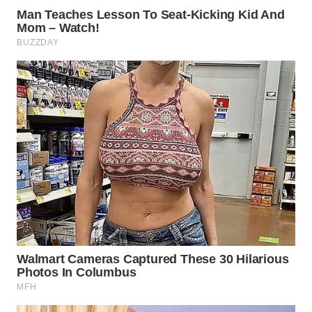
WN
MALUKU
WN
MALUT
WN
DAIRI
WN
DANAU
TOBA
WN
NIAS
WN
LANGKAT