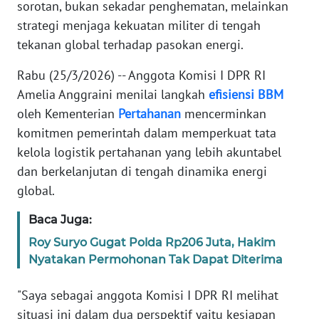
sorotan, bukan sekadar penghematan, melainkan
Informasi
strategi menjaga kekuatan militer di tengah
INDEKS
tekanan global terhadap pasokan energi.
BERITA
Rabu (25/3/2026) -- Anggota Komisi I DPR RI
KONTAK
Amelia Anggraini menilai langkah
efisiensi
BBM
KAMI
oleh Kementerian
Pertahanan
mencerminkan
komitmen pemerintah dalam memperkuat tata
INFO
kelola logistik pertahanan yang lebih akuntabel
IKLAN
dan berkelanjutan di tengah dinamika energi
global.
TENTANG
KAMI
Baca Juga:
Roy Suryo Gugat Polda Rp206 Juta, Hakim
PEDOMAN
Nyatakan Permohonan Tak Dapat Diterima
MEDIA
SIBER
"Saya sebagai anggota Komisi I DPR RI melihat
situasi ini dalam dua perspektif yaitu kesiapan
REDAKSI