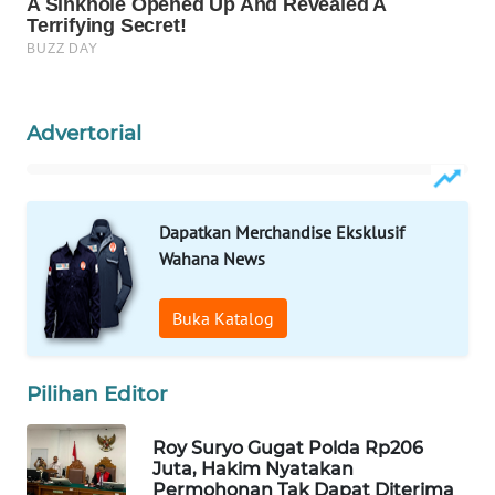
WN
NATUNA
WN
Advertorial
BINTAN
WN
MANDALIKA
Dapatkan Merchandise Eksklusif
Wahana News
WN
LIKUPANG
Buka Katalog
WN
LABUANBAJO
Pilihan Editor
WN
Roy Suryo Gugat Polda Rp206
BORNEO
Juta, Hakim Nyatakan
Permohonan Tak Dapat Diterima