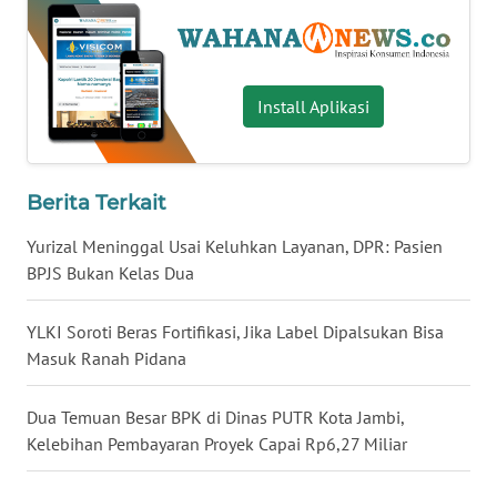
WN
BABEL
Install Aplikasi
WN
SUMBAR
WN
Berita Terkait
SUMSEL
Yurizal Meninggal Usai Keluhkan Layanan, DPR: Pasien
BPJS Bukan Kelas Dua
WN
BENGKULU
YLKI Soroti Beras Fortifikasi, Jika Label Dipalsukan Bisa
Masuk Ranah Pidana
WN
LAMPUNG
Dua Temuan Besar BPK di Dinas PUTR Kota Jambi,
WN
Kelebihan Pembayaran Proyek Capai Rp6,27 Miliar
JATENG