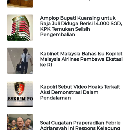
Wahana
Media
Amplop Bupati Kuansing untuk
Group
Raja Juli Diduga Berisi 14.000 SGD,
KPK Temukan Selisih
WAHANA
Pengembalian
NEWS
WAHANA
Kabinet Malaysia Bahas Isu Kopilot
TANI
Malaysia Airlines Pembawa Ekstasi
ke RI
WAHANA
ADVOKAT
Kapolri Sebut Video Hoaks Terkait
Aksi Demonstrasi Dalam
WAHANA
Pendalaman
INFRASTRUKTUR
WAHANA
Soal Gugatan Praperadilan Febrie
KONSUMEN
Adriansyah Ini Respons Kejagung