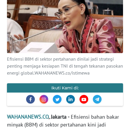
SAINS-TEKNO
KESEHATAN
INTERNASIONAL
SERBA-SERBI
Efisiensi BBM di sektor pertahanan dinilai jadi strategi
penting menjaga kesiapan TNI di tengah tekanan pasokan
PENDIDIKAN
energi global.WAHANANEWS.co/istimewa
OLAHRAGA
Ikuti Kami di:
OPINI
WAHANANEWS.CO
, Jakarta -
Efisiensi bahan bakar
EDITORIAL
minyak (BBM) di sektor pertahanan kini jadi