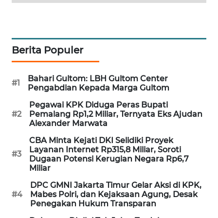
WAHANA
SPORT
WAHANA
Berita Populer
UMKM
Bahari Gultom: LBH Gultom Center
#1
WAHANA
Pengabdian Kepada Marga Gultom
SELEB
Pegawai KPK Diduga Peras Bupati
#2
Pemalang Rp1,2 Miliar, Ternyata Eks Ajudan
WAHANA
Alexander Marwata
PERSONA
CBA Minta Kejati DKI Selidiki Proyek
Layanan Internet Rp315,8 Miliar, Soroti
#3
WAHANA
Dugaan Potensi Kerugian Negara Rp6,7
OTOMOTIF
Miliar
DPC GMNI Jakarta Timur Gelar Aksi di KPK,
WAHANA
#4
Mabes Polri, dan Kejaksaan Agung, Desak
HEALTH
Penegakan Hukum Transparan