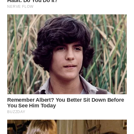
WN
SUMEDANG
WN
CIANJUR
WN
KEPULAUAN
SERIBU
WN
TANGERANG
WN
BINJAI
WN
CIREBON