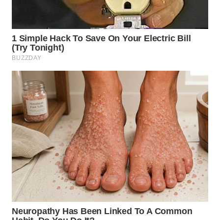
WN
BOGOR
WN
DEPOK
WN
TAPANULI
UTARA
WN
SAMOSIR
WN
PADANG
LAWAS