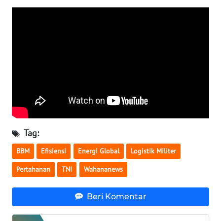
WN
SERAMBI
WN
JAMBI
WN
SULTRA
WN
Tag:
NTB
BBM
Efisiensi
Energi Global
Logistik Militer
WN
Pertahanan
TNI
Wahananews
SULTENG
Beri Komentar
WN
SULBAR