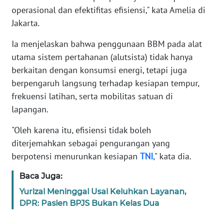
operasional dan efektifitas efisiensi," kata Amelia di
Jakarta.
KARIR
Ia menjelaskan bahwa penggunaan BBM pada alat
DISCLAIMER
utama sistem pertahanan (alutsista) tidak hanya
berkaitan dengan konsumsi energi, tetapi juga
Wahana
berpengaruh langsung terhadap kesiapan tempur,
News
Regional
frekuensi latihan, serta mobilitas satuan di
lapangan.
WN
SUMUT
"Oleh karena itu, efisiensi tidak boleh
diterjemahkan sebagai pengurangan yang
WN
berpotensi menurunkan kesiapan
TNI
," kata dia.
JAKARTA
Baca Juga:
WN
Yurizal Meninggal Usai Keluhkan Layanan,
JABAR
DPR: Pasien BPJS Bukan Kelas Dua