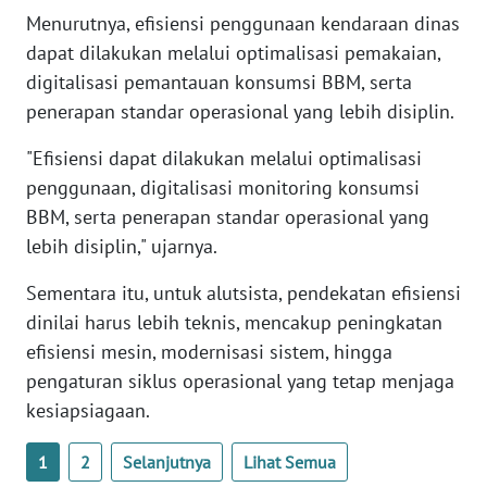
WN
Menurutnya, efisiensi penggunaan kendaraan dinas
BANTEN
dapat dilakukan melalui optimalisasi pemakaian,
digitalisasi pemantauan konsumsi BBM, serta
WN
penerapan standar operasional yang lebih disiplin.
NTT
"Efisiensi dapat dilakukan melalui optimalisasi
WN
penggunaan, digitalisasi monitoring konsumsi
KEPRI
BBM, serta penerapan standar operasional yang
lebih disiplin," ujarnya.
WN
PAPUA
Sementara itu, untuk alutsista, pendekatan efisiensi
dinilai harus lebih teknis, mencakup peningkatan
WN
efisiensi mesin, modernisasi sistem, hingga
PAPUA
pengaturan siklus operasional yang tetap menjaga
BARAT
kesiapsiagaan.
WN
1
2
Selanjutnya
Lihat Semua
RIAU