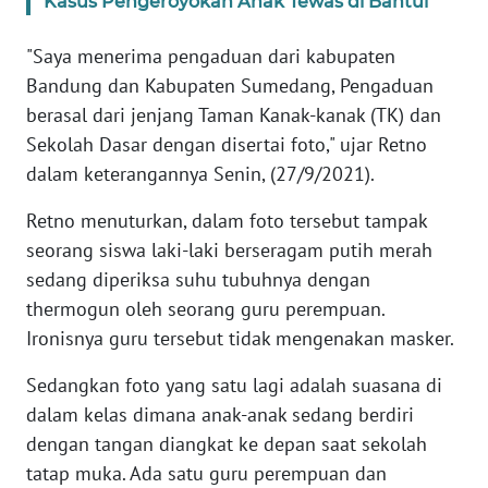
Kasus Pengeroyokan Anak Tewas di Bantul
WN
BANTEN
"Saya menerima pengaduan dari kabupaten
Bandung dan Kabupaten Sumedang, Pengaduan
WN
berasal dari jenjang Taman Kanak-kanak (TK) dan
NTT
Sekolah Dasar dengan disertai foto," ujar Retno
dalam keterangannya Senin, (27/9/2021).
WN
KEPRI
Retno menuturkan, dalam foto tersebut tampak
seorang siswa laki-laki berseragam putih merah
WN
sedang diperiksa suhu tubuhnya dengan
PAPUA
thermogun oleh seorang guru perempuan.
Ironisnya guru tersebut tidak mengenakan masker.
WN
PAPUA
Sedangkan foto yang satu lagi adalah suasana di
BARAT
dalam kelas dimana anak-anak sedang berdiri
dengan tangan diangkat ke depan saat sekolah
WN
RIAU
tatap muka. Ada satu guru perempuan dan