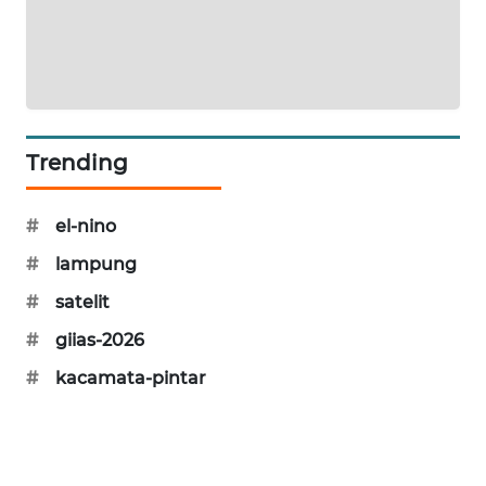
SIBARAGAS
NEWS
METRO
SIANTAR
NEWS
Trending
METRO
#
el-nino
MEDAN
NEWS
#
lampung
#
satelit
METRO
JAKARTA
#
giias-2026
NEWS
#
kacamata-pintar
KRT
NEWS