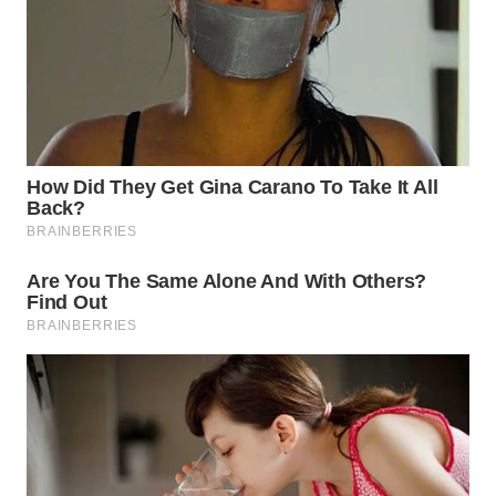
WN
TAPANULI
SELATAN
WN
TANJUNG
LESUNG
WN
KARO
WN
SIMALUNGUN
WN
LABUHANBATU
WN