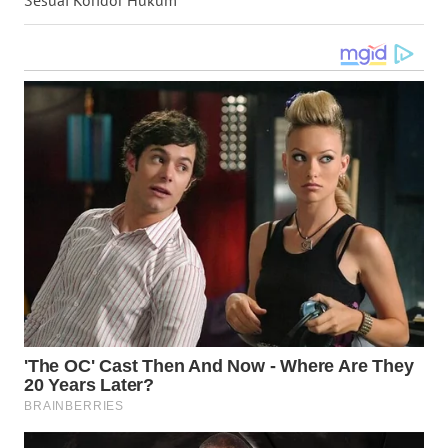
WN
KALTARA
WN
KALSEL
WN
KALTIM
WN
SULSEL
WN
GORONTALO
WN
SULUT