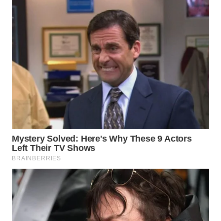
WN
INDRAMAYU
WN
KUNINGAN
WN
MAJALENGKA
WN
SUBANG
WN
SUKABUMI
WN
PURWAKARTA