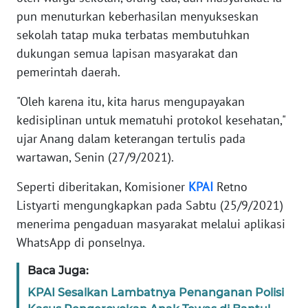
pun menuturkan keberhasilan menyukseskan
KARIR
sekolah tatap muka terbatas membutuhkan
dukungan semua lapisan masyarakat dan
DISCLAIMER
pemerintah daerah.
"Oleh karena itu, kita harus mengupayakan
Wahana
News
kedisiplinan untuk mematuhi protokol kesehatan,"
Regional
ujar Anang dalam keterangan tertulis pada
wartawan, Senin (27/9/2021).
WN
SUMUT
Seperti diberitakan, Komisioner
KPAI
Retno
Listyarti mengungkapkan pada Sabtu (25/9/2021)
WN
menerima pengaduan masyarakat melalui aplikasi
JAKARTA
WhatsApp di ponselnya.
WN
Baca Juga:
JABAR
KPAI Sesalkan Lambatnya Penanganan Polisi