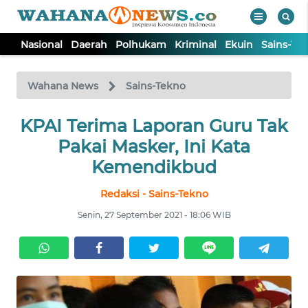
Nasional
Daerah
Polhukam
Kriminal
Ekuin
Sains-Te
WAHANA
Tutup
TV
Wahana News
Sains-Tekno
NASIONAL
KPAI Terima Laporan Guru Tak
Pakai Masker, Ini Kata
DAERAH
Kemendikbud
Redaksi - Sains-Tekno
POLHUKAM
Senin, 27 September 2021 - 18:06 WIB
KRIMINAL
EKUIN