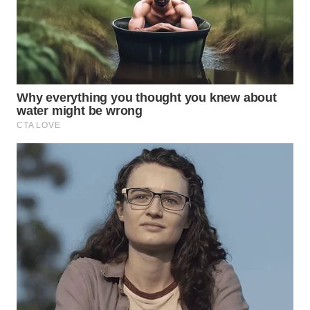
WN
BOGOR
WN
DEPOK
WN
TAPANULI
UTARA
WN
SAMOSIR
WN
PADANG
LAWAS