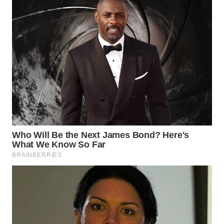
WN
MALUKU
WN
MALUT
WN
DAIRI
WN
DANAU
TOBA
WN
NIAS
WN
LANGKAT