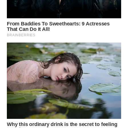
WN
NATUNA
WN
BINTAN
WN
MANDALIKA
WN
LIKUPANG
WN
LABUANBAJO
WN
BORNEO