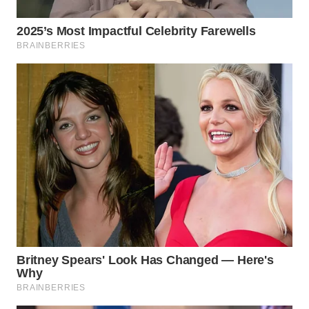
WN
SUMEDANG
WN
CIANJUR
WN
KEPULAUAN
SERIBU
WN
TANGERANG
WN
BINJAI
WN
CIREBON