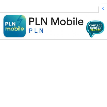
X
WAHANA MEDIA GROUP
|
|
|
WAHANA NEWS co
WAHANA TANI
WAHANA ADVOKAT