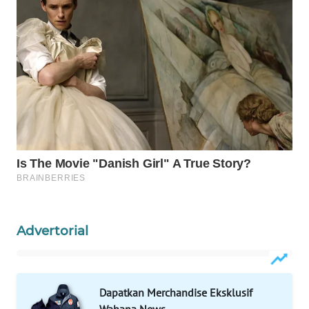
WAHANA
LISTRIK
WAHANA
TRAVEL
WAHANA
TV
WAHANANEWS
ID
WAHANANEWS
Advertorial
CO ID
WAHANANEWS
NET
Dapatkan Merchandise Eksklusif