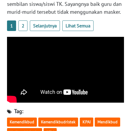
sembilan siswa/siswi TK. Sayangnya baik guru dan
WN
murid-murid tersebut tidak menggunakan masker.
SERAMBI
1
2
Selanjutnya
Lihat Semua
WN
JAMBI
WN
SULTRA
WN
NTB
WN
SULTENG
Tag:
WN
Kemendikbud
Kemendikbudristek
KPAI
Mendikbud
SULBAR