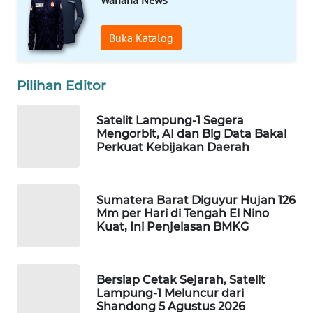
Wahana News
WAHANA
SPORT
Buka Katalog
WAHANA
UMKM
Pilihan Editor
Satelit Lampung-1 Segera
WAHANA
Mengorbit, AI dan Big Data Bakal
SELEB
Perkuat Kebijakan Daerah
WAHANA
PERSONA
Sumatera Barat Diguyur Hujan 126
Mm per Hari di Tengah El Nino
WAHANA
Kuat, Ini Penjelasan BMKG
OTOMOTIF
WAHANA
Bersiap Cetak Sejarah, Satelit
HEALTH
Lampung-1 Meluncur dari
Shandong 5 Agustus 2026