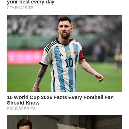
Wahana
Media
Group
WAHANA
NEWS
WAHANA
TANI
WAHANA
ADVOKAT
WAHANA
INFRASTRUKTUR
WAHANA
KONSUMEN