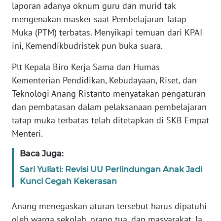
Informasi
laporan adanya oknum guru dan murid tak
mengenakan masker saat Pembelajaran Tatap
INDEKS
Muka (PTM) terbatas. Menyikapi temuan dari KPAI
BERITA
ini, Kemendikbudristek pun buka suara.
KONTAK
Plt Kepala Biro Kerja Sama dan Humas
KAMI
Kementerian Pendidikan, Kebudayaan, Riset, dan
Teknologi Anang Ristanto menyatakan pengaturan
INFO
dan pembatasan dalam pelaksanaan pembelajaran
IKLAN
tatap muka terbatas telah ditetapkan di SKB Empat
Menteri.
TENTANG
KAMI
Baca Juga:
Sari Yuliati: Revisi UU Perlindungan Anak Jadi
PEDOMAN
Kunci Cegah Kekerasan
MEDIA
SIBER
Anang menegaskan aturan tersebut harus dipatuhi
oleh warga sekolah, orang tua, dan masyarakat. Ia
REDAKSI