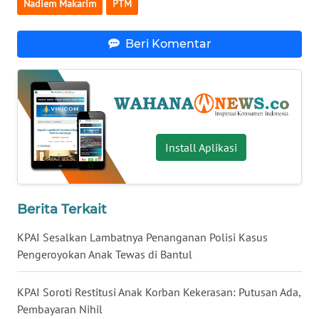
Nadiem Makarim
PTM
WN
BABEL
Beri Komentar
WN
SUMBAR
WN
SUMSEL
Install Aplikasi
WN
BENGKULU
Berita Terkait
WN
KPAI Sesalkan Lambatnya Penanganan Polisi Kasus
LAMPUNG
Pengeroyokan Anak Tewas di Bantul
WN
KPAI Soroti Restitusi Anak Korban Kekerasan: Putusan Ada,
JATENG
Pembayaran Nihil