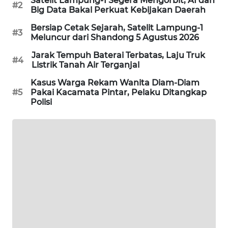
Satelit Lampung-1 Segera Mengorbit, AI dan
#2
Big Data Bakal Perkuat Kebijakan Daerah
PORTAL
KONSUMEN
Bersiap Cetak Sejarah, Satelit Lampung-1
#3
Meluncur dari Shandong 5 Agustus 2026
FORWAMKI
Jarak Tempuh Baterai Terbatas, Laju Truk
#4
Listrik Tanah Air Terganjal
ALPERKLINAS
Kasus Warga Rekam Wanita Diam-Diam
#5
Pakai Kacamata Pintar, Pelaku Ditangkap
FORJASIDA
Polisi
TAMBANG
NEWS
SITUNGIR
NEWS
SIDIKALANG
NEWS