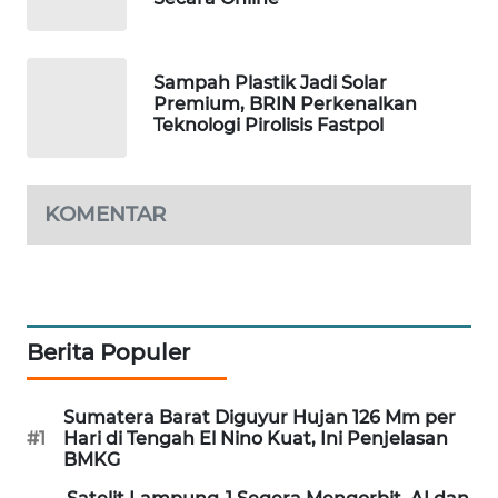
MAWAKA
ID
Sampah Plastik Jadi Solar
Premium, BRIN Perkenalkan
MARTABAT
Teknologi Pirolisis Fastpol
NET
PLN
KOMENTAR
WATCH
MKLI
LPKKI
Berita Populer
LKKI
Sumatera Barat Diguyur Hujan 126 Mm per
#1
Hari di Tengah El Nino Kuat, Ini Penjelasan
BMKG
KOPEKLIN