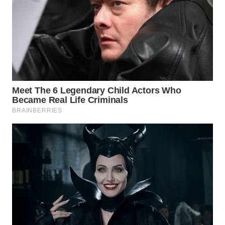
WN
PRIANGAN
TIMUR
WN
SEMARANG
WN
SOLO
WN
BOROBUDUR
WN
MADURA
WN
SURABAYA