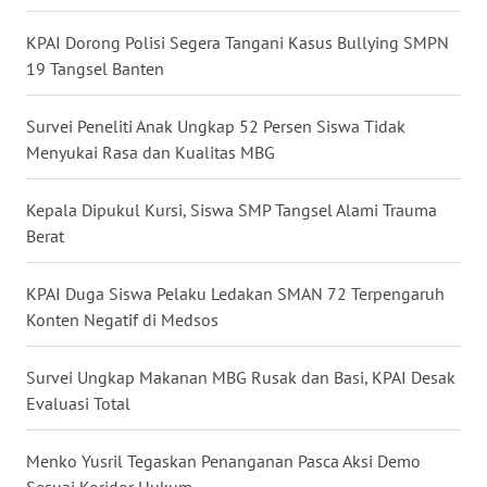
WN
KPAI Dorong Polisi Segera Tangani Kasus Bullying SMPN
NUSANTARA
19 Tangsel Banten
WN
Survei Peneliti Anak Ungkap 52 Persen Siswa Tidak
JOGJA
Menyukai Rasa dan Kualitas MBG
WN
Kepala Dipukul Kursi, Siswa SMP Tangsel Alami Trauma
JATIM
Berat
WN
BALI
KPAI Duga Siswa Pelaku Ledakan SMAN 72 Terpengaruh
Konten Negatif di Medsos
WN
KALBAR
Survei Ungkap Makanan MBG Rusak dan Basi, KPAI Desak
Evaluasi Total
WN
KALTENG
Menko Yusril Tegaskan Penanganan Pasca Aksi Demo
Sesuai Koridor Hukum