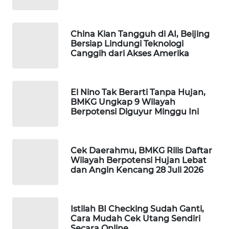
WAHANA
DESA
WISATA
China Kian Tangguh di AI, Beijing
Bersiap Lindungi Teknologi
Canggih dari Akses Amerika
LAPAK
WAHANA
El Nino Tak Berarti Tanpa Hujan,
Wahana
BMKG Ungkap 9 Wilayah
Network
Berpotensi Diguyur Minggu Ini
KONSUMEN
LISTRIK
Cek Daerahmu, BMKG Rilis Daftar
Wilayah Berpotensi Hujan Lebat
dan Angin Kencang 28 Juli 2026
MASYARAKAT
KELISTRIKAN
Istilah BI Checking Sudah Ganti,
WALINKI
Cara Mudah Cek Utang Sendiri
ID
Secara Online