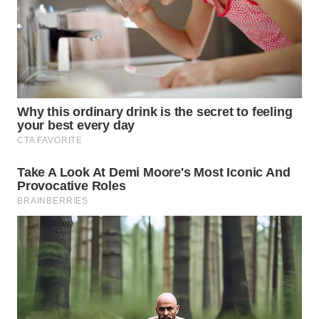
TAPANULI
TENGAH
WN DELI
SERDANG
WN
TEBING
TINGGI
WN
PAKPAK
WN
KARAWANG
WN
BEKASI