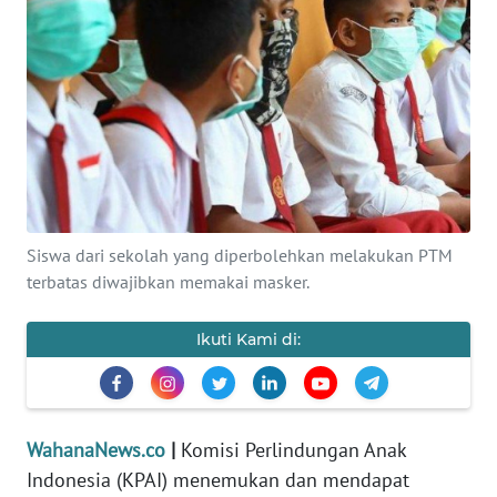
SAINS-TEKNO
KESEHATAN
INTERNASIONAL
SERBA-SERBI
Siswa dari sekolah yang diperbolehkan melakukan PTM
PENDIDIKAN
terbatas diwajibkan memakai masker.
OLAHRAGA
Ikuti Kami di:
OPINI
EDITORIAL
WahanaNews.co
|
Komisi Perlindungan Anak
Indonesia (KPAI) menemukan dan mendapat