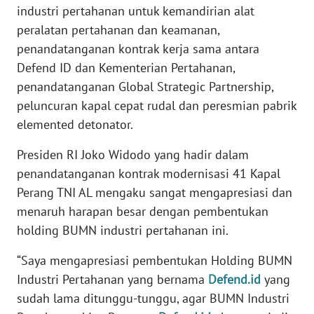
industri pertahanan untuk kemandirian alat
WN
peralatan pertahanan dan keamanan,
SERAMBI
penandatanganan kontrak kerja sama antara
Defend ID dan Kementerian Pertahanan,
WN
penandatanganan Global Strategic Partnership,
JAMBI
peluncuran kapal cepat rudal dan peresmian pabrik
elemented detonator.
WN
SULTRA
Presiden RI Joko Widodo yang hadir dalam
penandatanganan kontrak modernisasi 41 Kapal
WN
Perang TNI AL mengaku sangat mengapresiasi dan
NTB
menaruh harapan besar dengan pembentukan
holding BUMN industri pertahanan ini.
WN
SULTENG
“Saya mengapresiasi pembentukan Holding BUMN
Industri Pertahanan yang bernama
Defend.id
yang
WN
sudah lama ditunggu-tunggu, agar BUMN Industri
SULBAR