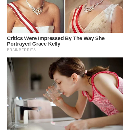
WAHANA
LISTRIK
WAHANA
TRAVEL
WAHANA
TV
WAHANANEWS
ID
WAHANANEWS
CO ID
WAHANANEWS
NET