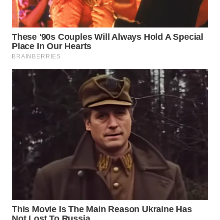
WN
PRIANGAN
TIMUR
WN
SEMARANG
WN
SOLO
WN
BOROBUDUR
WN
MADURA
WN
SURABAYA