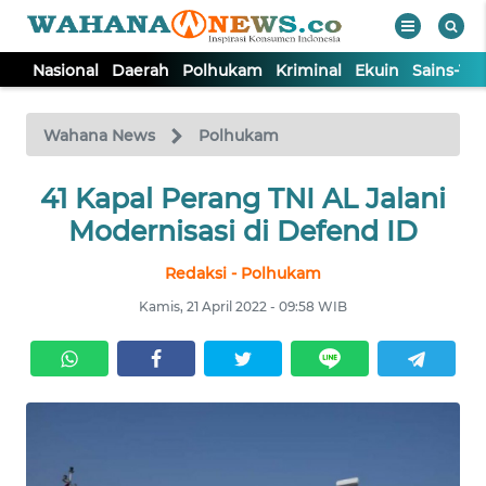
Nasional
Daerah
Polhukam
Kriminal
Ekuin
Sains-Te
WAHANA
Tutup
TV
Wahana News
Polhukam
NASIONAL
41 Kapal Perang TNI AL Jalani
Modernisasi di Defend ID
DAERAH
Redaksi - Polhukam
Kamis, 21 April 2022 - 09:58 WIB
POLHUKAM
KRIMINAL
EKUIN