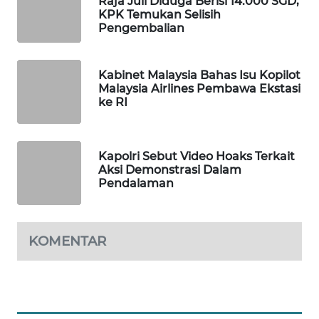
Raja Juli Diduga Berisi 14.000 SGD,
KPK Temukan Selisih
PORTAL
Pengembalian
KONSUMEN
FORWAMKI
Kabinet Malaysia Bahas Isu Kopilot
Malaysia Airlines Pembawa Ekstasi
ke RI
ALPERKLINAS
FORJASIDA
Kapolri Sebut Video Hoaks Terkait
Aksi Demonstrasi Dalam
TAMBANG
Pendalaman
NEWS
SITUNGIR
KOMENTAR
NEWS
SIDIKALANG
NEWS