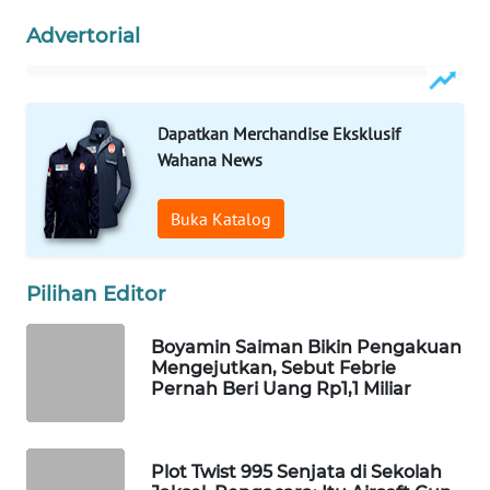
WAHANA
Advertorial
DESA
WISATA
LAPAK
Dapatkan Merchandise Eksklusif
WAHANA
Wahana News
Wahana
Buka Katalog
Network
KONSUMEN
Pilihan Editor
LISTRIK
Boyamin Saiman Bikin Pengakuan
MASYARAKAT
Mengejutkan, Sebut Febrie
KELISTRIKAN
Pernah Beri Uang Rp1,1 Miliar
WALINKI
ID
Plot Twist 995 Senjata di Sekolah