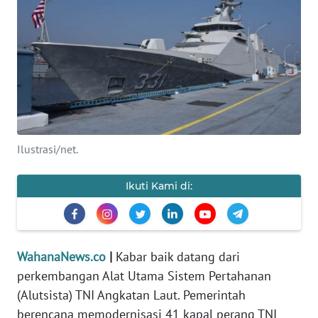
SAINS-TEKNO
KESEHATAN
INTERNASIONAL
SERBA-SERBI
Ilustrasi/net.
PENDIDIKAN
Ikuti Kami di:
OLAHRAGA
OPINI
WahanaNews.co
|
Kabar baik datang dari
perkembangan Alat Utama Sistem Pertahanan
EDITORIAL
(Alutsista) TNI Angkatan Laut. Pemerintah
berencana memodernisasi 41 kapal perang TNI