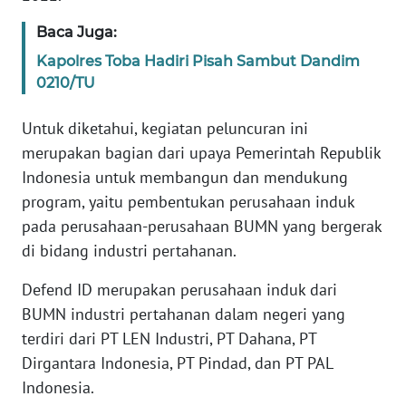
Baca Juga:
KARIR
Kapolres Toba Hadiri Pisah Sambut Dandim
0210/TU
DISCLAIMER
Untuk diketahui, kegiatan peluncuran ini
Wahana
merupakan bagian dari upaya Pemerintah Republik
News
Regional
Indonesia untuk membangun dan mendukung
program, yaitu pembentukan perusahaan induk
WN
pada perusahaan-perusahaan BUMN yang bergerak
SUMUT
di bidang industri pertahanan.
WN
Defend ID merupakan perusahaan induk dari
JAKARTA
BUMN industri pertahanan dalam negeri yang
terdiri dari PT LEN Industri, PT Dahana, PT
WN
Dirgantara Indonesia, PT Pindad, dan PT PAL
JABAR
Indonesia.