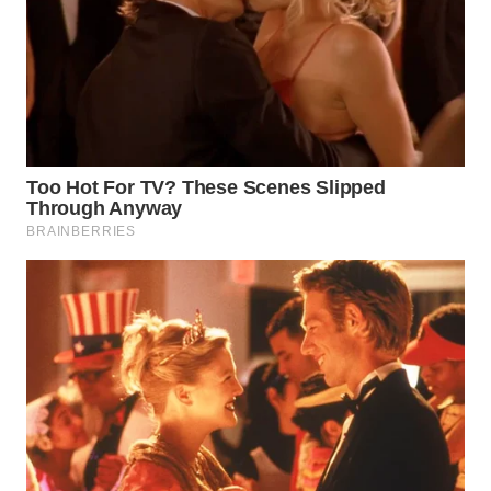
WN
INDRAMAYU
WN
KUNINGAN
WN
MAJALENGKA
WN
SUBANG
WN
SUKABUMI
WN
PURWAKARTA