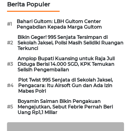
Berita Populer
SIBARAGAS
NEWS
Bahari Gultom: LBH Gultom Center
#1
Pengabdian Kepada Marga Gultom
METRO
SIANTAR
Bikin Geger! 995 Senjata Tersimpan di
NEWS
#2
Sekolah Jaksel, Polisi Masih Selidiki Ruangan
Terkunci
METRO
Amplop Bupati Kuansing untuk Raja Juli
MEDAN
#3
Diduga Berisi 14.000 SGD, KPK Temukan
Selisih Pengembalian
NEWS
Plot Twist 995 Senjata di Sekolah Jaksel,
METRO
#4
Pengacara: Itu Airsoft Gun dan Ada Izin
Mabes Polri
JAKARTA
NEWS
Boyamin Saiman Bikin Pengakuan
#5
Mengejutkan, Sebut Febrie Pernah Beri
Uang Rp1,1 Miliar
KRT
NEWS