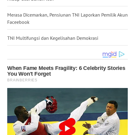
WN
MALUKU
Merasa Dicemarkan, Pensiunan TNI Laporkan Pemilik Akun
Faceebook
WN
MALUT
TNI Multifungsi dan Kegelisahan Demokrasi
WN
DAIRI
WN
DANAU
TOBA
WN
NIAS
WN
LANGKAT