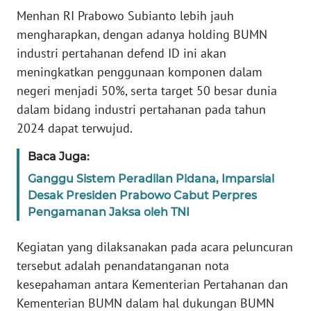
WN
Menhan RI Prabowo Subianto lebih jauh
BANTEN
mengharapkan, dengan adanya holding BUMN
industri pertahanan defend ID ini akan
WN
meningkatkan penggunaan komponen dalam
NTT
negeri menjadi 50%, serta target 50 besar dunia
dalam bidang industri pertahanan pada tahun
WN
2024 dapat terwujud.
KEPRI
Baca Juga:
WN
Ganggu Sistem Peradilan Pidana, Imparsial
PAPUA
Desak Presiden Prabowo Cabut Perpres
Pengamanan Jaksa oleh TNI
WN
PAPUA
Kegiatan yang dilaksanakan pada acara peluncuran
BARAT
tersebut adalah penandatanganan nota
WN
kesepahaman antara Kementerian Pertahanan dan
RIAU
Kementerian BUMN dalam hal dukungan BUMN