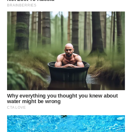
WN
NATUNA
WN
BINTAN
WN
MANDALIKA
WN
LIKUPANG
WN
LABUANBAJO
WN
BORNEO