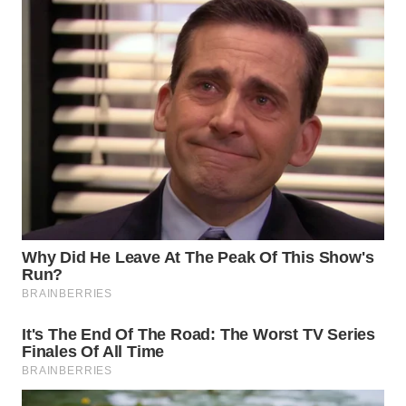
WN
BOGOR
WN
DEPOK
WN
TAPANULI
UTARA
WN
SAMOSIR
WN
PADANG
LAWAS