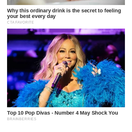
WAHANA
SPORT
WAHANA
UMKM
WAHANA
SELEB
WAHANA
PERSONA
WAHANA
OTOMOTIF
WAHANA
HEALTH