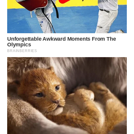
WN
TAPANULI
SELATAN
WN
TANJUNG
LESUNG
WN
KARO
WN
SIMALUNGUN
WN
LABUHANBATU
WN