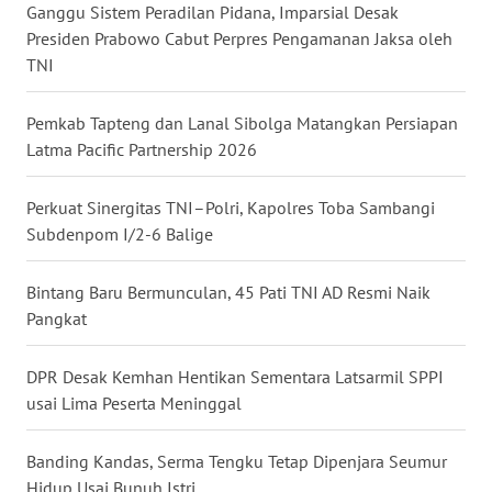
Ganggu Sistem Peradilan Pidana, Imparsial Desak
WN
Presiden Prabowo Cabut Perpres Pengamanan Jaksa oleh
KALTARA
TNI
WN
Pemkab Tapteng dan Lanal Sibolga Matangkan Persiapan
KALSEL
Latma Pacific Partnership 2026
WN
Perkuat Sinergitas TNI–Polri, Kapolres Toba Sambangi
KALTIM
Subdenpom I/2-6 Balige
WN
SULSEL
Bintang Baru Bermunculan, 45 Pati TNI AD Resmi Naik
Pangkat
WN
GORONTALO
DPR Desak Kemhan Hentikan Sementara Latsarmil SPPI
usai Lima Peserta Meninggal
WN
SULUT
Banding Kandas, Serma Tengku Tetap Dipenjara Seumur
Hidup Usai Bunuh Istri