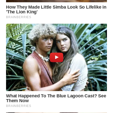
TAPANULI
TENGAH
WN DELI
SERDANG
WN
TEBING
TINGGI
WN
PAKPAK
WN
KARAWANG
WN
BEKASI