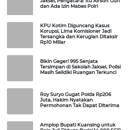
Jaksel, Pengacara: Itu Airsoft Gun
dan Ada Izin Mabes Polri
MAWAKA
ID
KPU Kotim Diguncang Kasus
Korupsi, Lima Komisioner Jadi
MARTABAT
Tersangka dan Kerugian Ditaksir
NET
Rp10 Miliar
PLN
WATCH
Bikin Geger! 995 Senjata
Tersimpan di Sekolah Jaksel, Polisi
Masih Selidiki Ruangan Terkunci
MKLI
LPKKI
Roy Suryo Gugat Polda Rp206
Juta, Hakim Nyatakan
LKKI
Permohonan Tak Dapat Diterima
KOPEKLIN
Amplop Bupati Kuansing untuk