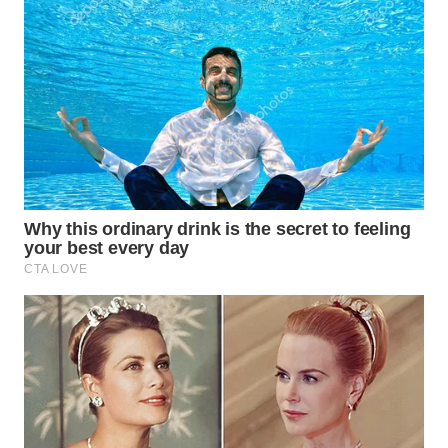
Wahana
Media
Group
WAHANA
NEWS
WAHANA
TANI
WAHANA
ADVOKAT
WAHANA
INFRASTRUKTUR
WAHANA
KONSUMEN