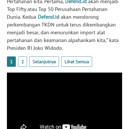
Pertahanan kita. Pertama,
Defend.id
akan menjadi
WN
Top Fifty atau Top 50 Perusahaan Pertahanan
BABEL
Dunia. Kedua
Defend.id
akan mendorong
perkembangan TKDN untuk terus dikembangkan
WN
menjadi besar, dan menurunkan import alat
SUMBAR
pertahanan dan keamanan alpahankam kita,” kata
Presiden RI Joko Widodo.
WN
SUMSEL
1
2
Selanjutnya
Lihat Semua
WN
BENGKULU
WN
LAMPUNG
WN
JATENG