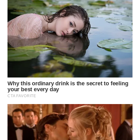
WN
SUMEDANG
WN
CIANJUR
WN
KEPULAUAN
SERIBU
WN
TANGERANG
WN
BINJAI
WN
CIREBON