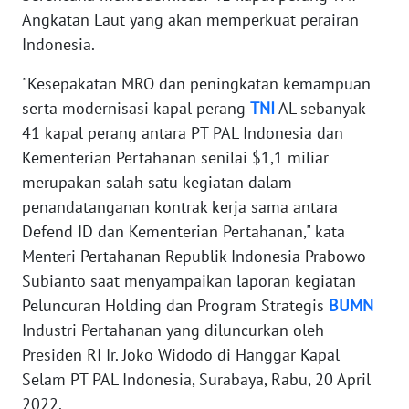
Informasi
Angkatan Laut yang akan memperkuat perairan
Indonesia.
INDEKS
BERITA
"Kesepakatan MRO dan peningkatan kemampuan
serta modernisasi kapal perang
TNI
AL sebanyak
KONTAK
41 kapal perang antara PT PAL Indonesia dan
KAMI
Kementerian Pertahanan senilai $1,1 miliar
merupakan salah satu kegiatan dalam
INFO
IKLAN
penandatanganan kontrak kerja sama antara
Defend ID dan Kementerian Pertahanan," kata
TENTANG
Menteri Pertahanan Republik Indonesia Prabowo
KAMI
Subianto saat menyampaikan laporan kegiatan
Peluncuran Holding dan Program Strategis
BUMN
PEDOMAN
Industri Pertahanan yang diluncurkan oleh
MEDIA
Presiden RI Ir. Joko Widodo di Hanggar Kapal
SIBER
Selam PT PAL Indonesia, Surabaya, Rabu, 20 April
2022.
REDAKSI