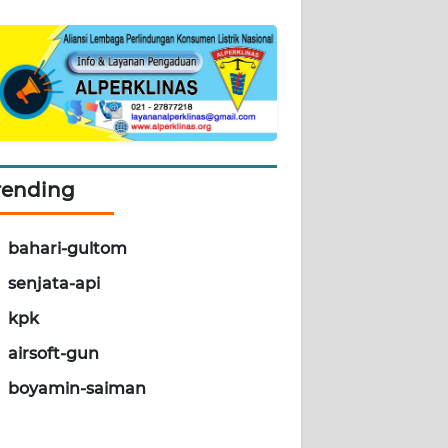
rending
bahari-gultom
senjata-api
kpk
airsoft-gun
boyamin-saiman