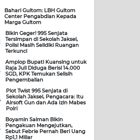
Bahari Gultom: LBH Gultom
Center Pengabdian Kepada
Marga Gultom
Bikin Geger! 995 Senjata
Tersimpan di Sekolah Jaksel,
2
Polisi Masih Selidiki Ruangan
Terkunci
Amplop Bupati Kuansing untuk
Raja Juli Diduga Berisi 14.000
3
SGD, KPK Temukan Selisih
Pengembalian
Plot Twist 995 Senjata di
Sekolah Jaksel, Pengacara: Itu
4
Airsoft Gun dan Ada Izin Mabes
Polri
Boyamin Saiman Bikin
Pengakuan Mengejutkan,
5
Sebut Febrie Pernah Beri Uang
Rp1,1 Miliar