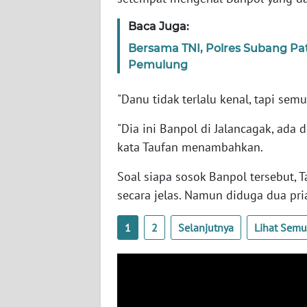
SERAMBI
Baca Juga:
WN
Bersama TNI, Polres Subang Pa
JAMBI
Pemulung
WN
"Danu tidak terlalu kenal, tapi sem
SULTRA
"Dia ini Banpol di Jalancagak, ada 
kata Taufan menambahkan.
WN
NTB
Soal siapa sosok Banpol tersebut,
secara jelas. Namun diduga dua pria
WN
SULTENG
1
2
Selanjutnya
Lihat Sem
WN
SULBAR
WN