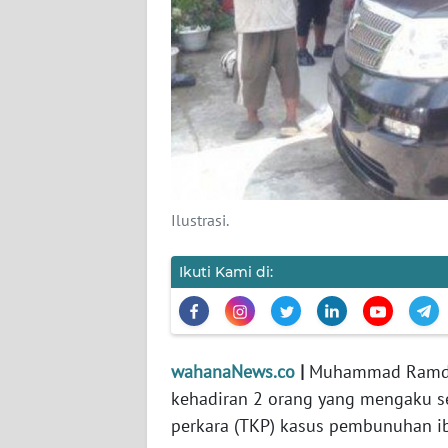
KARIR
DISCLAIMER
Wahana
News
Regional
WN
Ilustrasi.
SUMUT
Ikuti Kami di:
WN
JAKARTA
WN
wahanaNews.co
|
Muhammad Ramdan
JABAR
kehadiran 2 orang yang mengaku se
perkara (TKP) kasus pembunuhan ib
WN
BANTEN