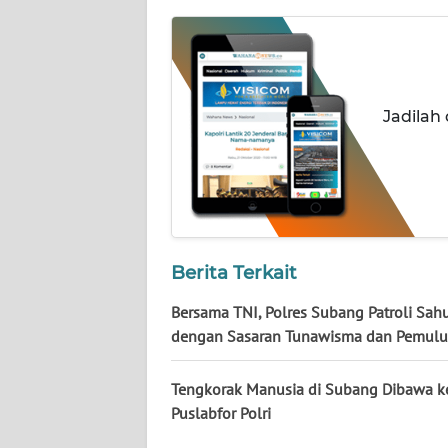
NUSANTARA
WN
JOGJA
Jadilah
WN
JATIM
WN
BALI
Berita Terkait
WN
KALBAR
Bersama TNI, Polres Subang Patroli Sah
dengan Sasaran Tunawisma dan Pemul
WN
KALTENG
Tengkorak Manusia di Subang Dibawa k
Puslabfor Polri
WN