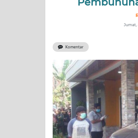
Pembunuha
INDEKS
BERITA
R
Jumat, 
KONTAK
KAMI
Komentar
INFO
IKLAN
TENTANG
KAMI
PEDOMAN
MEDIA
SIBER
REDAKSI