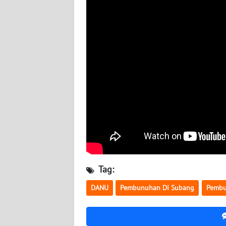
BABEL
WN
SUMBAR
WN
SUMSEL
WN
BENGKULU
WN
LAMPUNG
Tag:
WN
DANU
Pembunuhan Di Subang
Pembu
JATENG
WN