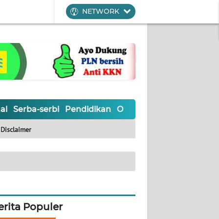
NETWORK
al
Serba-serbi
Pendidikan
Olahraga
Opini
Editoria
Disclaimer
erita Populer