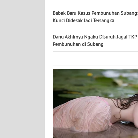
KALTARA
Babak Baru Kasus Pembunuhan Subang:
WN
Kunci Didesak Jadi Tersangka
KALSEL
Danu Akhirnya Ngaku Disuruh Jagai TKP
WN
Pembunuhan di Subang
KALTIM
WN
SULSEL
WN
GORONTALO
WN
SULUT
WN
MALUKU