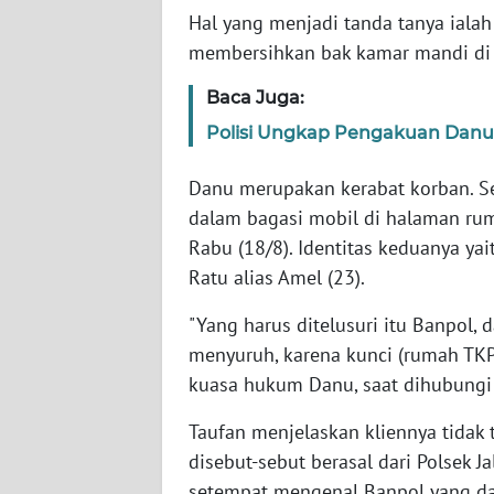
Hal yang menjadi tanda tanya ial
membersihkan bak kamar mandi d
WN
NTT
Baca Juga:
Polisi Ungkap Pengakuan Danu
WN
KEPRI
Danu merupakan kerabat korban. Se
dalam bagasi mobil di halaman ru
WN
PAPUA
Rabu (18/8). Identitas keduanya yai
Ratu alias Amel (23).
WN
"Yang harus ditelusuri itu Banpol, 
PAPUA
BARAT
menyuruh, karena kunci (rumah TKP)
kuasa hukum Danu, saat dihubungi 
WN
RIAU
Taufan menjelaskan kliennya tidak 
disebut-sebut berasal dari Polsek J
WN
setempat mengenal Banpol yang da