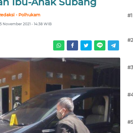
n Ibu-Anak Subang
edaksi - Polhukam
#1
5 November 2021 - 14:38 WIB
#
#
#
#