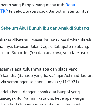
ah peran sang Banpol yang menyuruh
Danu
i
TKP
tersebut. Siapa sosok Banpol 'misterius' itu?
 Sebelum Akui Bunuh Ibu dan Anak di Subang
kadar diketahui, mayat ibu-anak bersimbah darah
mahnya, kawasan Jalan Cagak, Kabupaten Subang,
tu Tuti Suhartini (55) dan anaknya, Amalia Mustika
dasarnya apa, tujuannya apa dan siapa yang
 kan dia (Banpol) yang bawa," ujar Achmad Taufan,
via sambungan telepon, Jumat (5/11/2021).
terlalu kenal dengan sosok dua Banpol yang
alancagak itu. Namun, kata dia, beberapa warga
tang ke TKP pembunuhan ibu-anak tersebut.