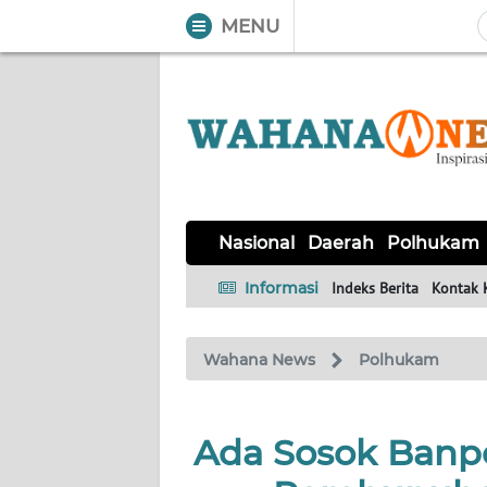
MENU
WAHANA
Tutup
TV
NASIONAL
DAERAH
POLHUKAM
KRIMINAL
EKUIN
SAINS-
KESEHATAN
INTERNASIONAL
Nasional
Daerah
Polhukam
TEKNO
Informasi
Indeks Berita
Kontak 
SERBA-
PENDIDIKAN
OLAHRAGA
OPINI
SERBI
Wahana News
Polhukam
EDITORIAL
Ada Sosok Banpo
Informasi