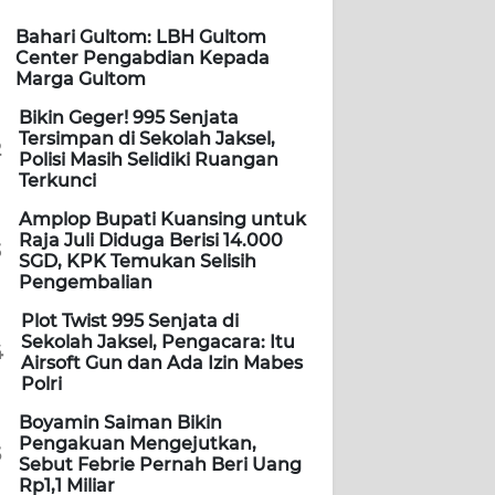
Bahari Gultom: LBH Gultom
Center Pengabdian Kepada
Marga Gultom
Bikin Geger! 995 Senjata
Tersimpan di Sekolah Jaksel,
2
Polisi Masih Selidiki Ruangan
Terkunci
Amplop Bupati Kuansing untuk
Raja Juli Diduga Berisi 14.000
3
SGD, KPK Temukan Selisih
Pengembalian
Plot Twist 995 Senjata di
Sekolah Jaksel, Pengacara: Itu
4
Airsoft Gun dan Ada Izin Mabes
Polri
Boyamin Saiman Bikin
Pengakuan Mengejutkan,
5
Sebut Febrie Pernah Beri Uang
Rp1,1 Miliar