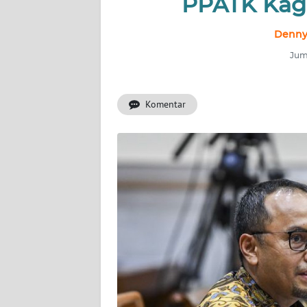
PPATK Kage
INDEKS
BERITA
Denny
Juma
KONTAK
KAMI
Komentar
INFO
IKLAN
TENTANG
KAMI
PEDOMAN
MEDIA
SIBER
REDAKSI