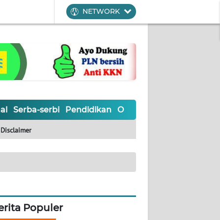
NETWORK
al
Serba-serbi
Pendidikan
Olahraga
Opini
Editoria
Disclaimer
erita Populer