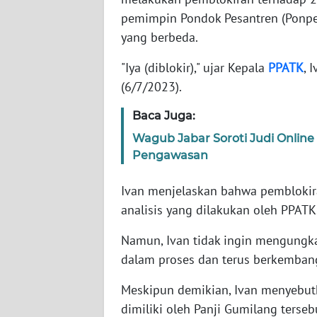
pemimpin Pondok Pesantren (Ponpe
WN
yang berbeda.
NTT
"Iya (diblokir)," ujar Kepala
PPATK
, 
(6/7/2023).
WN
KEPRI
Baca Juga:
Wagub Jabar Soroti Judi Onlin
WN
PAPUA
Pengawasan
Ivan menjelaskan bahwa pemblokira
WN
PAPUA
analisis yang dilakukan oleh PPATK
BARAT
Namun, Ivan tidak ingin mengungkap
dalam proses dan terus berkemban
WN
RIAU
Meskipun demikian, Ivan menyebut
dimiliki oleh Panji Gumilang terseb
WN