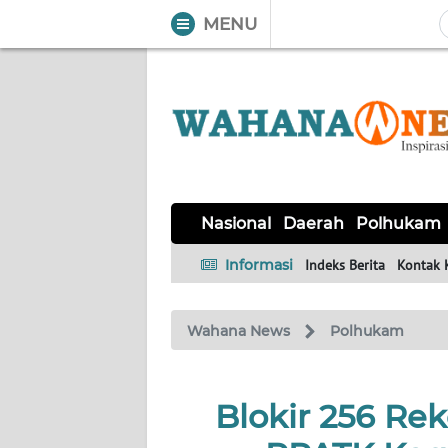
MENU
WAHANA
Tutup
TV
NASIONAL
DAERAH
POLHUKAM
KRIMINAL
EKUIN
SAINS-
KESEHATAN
INTERNASIONAL
Nasional
Daerah
Polhukam
TEKNO
Informasi
Indeks Berita
Kontak 
SERBA-
PENDIDIKAN
OLAHRAGA
OPINI
SERBI
Wahana News
Polhukam
EDITORIAL
Blokir 256 Re
Informasi