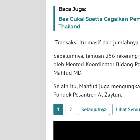
SERAMBI
Baca Juga:
Bea Cukai Soetta Gagalkan Pem
WN
Thailand
JAMBI
"Transaksi itu masif dan jumlahnya 
WN
SULTRA
Sebelumnya, temuan 256 rekening 
oleh Menteri Koordinator Bidang P
WN
Mahfud MD.
NTB
Selain itu, Mahfud juga mengungk
WN
Pondok Pesantren Al Zaytun.
SULTENG
1
2
Selanjutnya
Lihat Sem
WN
SULBAR
WN