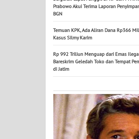
KALTARA
Prabowo Akui Terima Laporan Penyimpa
BGN
WN
KALSEL
Temuan KPK, Ada Aliran Dana Rp366 Mili
Kasus Silmy Karim
WN
KALTIM
Rp 992 Triliun Menguap dari Emas Ilegal
Bareskrim Geledah Toko dan Tempat Pe
WN
di Jatim
SULSEL
WN
GORONTALO
WN
SULUT
WN
MALUKU