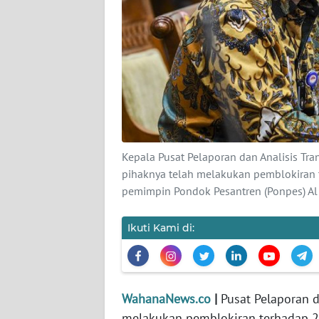
KARIR
DISCLAIMER
Wahana
News
Regional
WN
Kepala Pusat Pelaporan dan Analisis Tr
SUMUT
pihaknya telah melakukan pemblokiran t
pemimpin Pondok Pesantren (Ponpes) Al Z
WN
JAKARTA
Ikuti Kami di:
WN
JABAR
WahanaNews.co
|
Pusat Pelaporan d
WN
melakukan pemblokiran terhadap 25
BANTEN