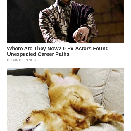
WN
BOGOR
WN
DEPOK
WN
TAPANULI
UTARA
WN
SAMOSIR
WN
PADANG
LAWAS