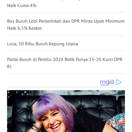
Naik Cuma 4%
WN
NUSANTARA
Bos Buruh Lobi Pemerintah dan DPR Minta Upah Minimum
Naik 6,5% Keatas
WN
JOGJA
Lusa, 50 Ribu Buruh Kepung Istana
WN
JATIM
Partai Buruh di Pemilu 2024 Bidik Punya 15-20 Kursi DPR
RI
WN
BALI
WN
KALBAR
WN
KALTENG