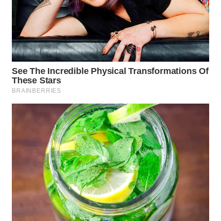
WN
KALTARA
WN
KALSEL
WN
KALTIM
WN
SULSEL
WN
GORONTALO
WN
SULUT