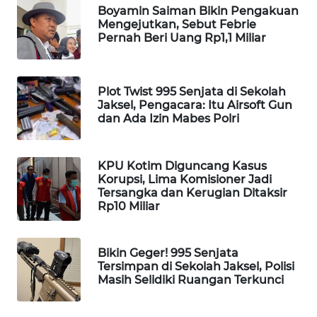
Boyamin Saiman Bikin Pengakuan
WAHANA
Mengejutkan, Sebut Febrie
DESA
Pernah Beri Uang Rp1,1 Miliar
WISATA
LAPAK
Plot Twist 995 Senjata di Sekolah
WAHANA
Jaksel, Pengacara: Itu Airsoft Gun
dan Ada Izin Mabes Polri
Wahana
Network
KPU Kotim Diguncang Kasus
Korupsi, Lima Komisioner Jadi
KONSUMEN
Tersangka dan Kerugian Ditaksir
LISTRIK
Rp10 Miliar
MASYARAKAT
KELISTRIKAN
Bikin Geger! 995 Senjata
Tersimpan di Sekolah Jaksel, Polisi
Masih Selidiki Ruangan Terkunci
WALINKI
ID