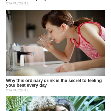
WN
INDRAMAYU
WN
KUNINGAN
WN
MAJALENGKA
WN
SUBANG
WN
SUKABUMI
WN
PURWAKARTA