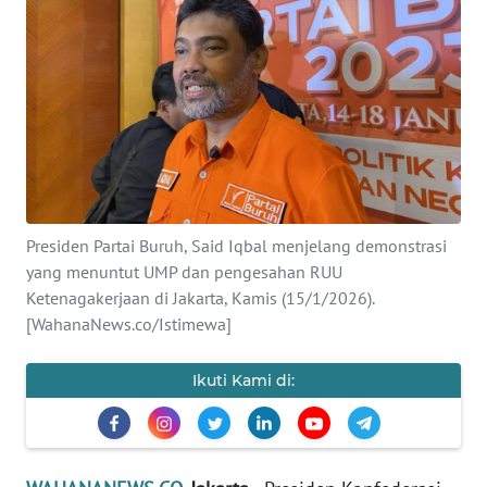
SAINS-TEKNO
KESEHATAN
INTERNASIONAL
SERBA-SERBI
Presiden Partai Buruh, Said Iqbal menjelang demonstrasi
PENDIDIKAN
yang menuntut UMP dan pengesahan RUU
Ketenagakerjaan di Jakarta, Kamis (15/1/2026).
OLAHRAGA
[WahanaNews.co/Istimewa]
OPINI
Ikuti Kami di:
EDITORIAL