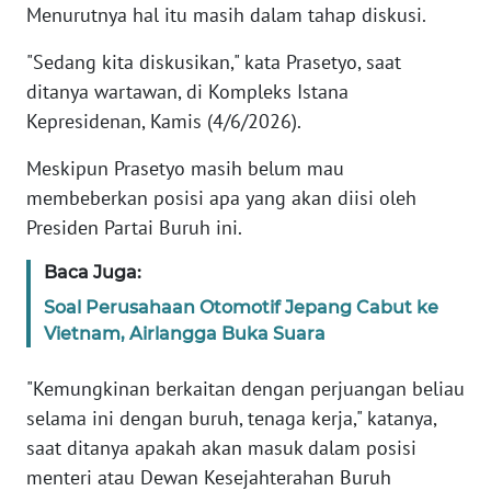
Menurutnya hal itu masih dalam tahap diskusi.
KARIR
"Sedang kita diskusikan," kata Prasetyo, saat
ditanya wartawan, di Kompleks Istana
DISCLAIMER
Kepresidenan, Kamis (4/6/2026).
Wahana
Meskipun Prasetyo masih belum mau
News
membeberkan posisi apa yang akan diisi oleh
Regional
Presiden Partai Buruh ini.
WN
Baca Juga:
SUMUT
Soal Perusahaan Otomotif Jepang Cabut ke
Vietnam, Airlangga Buka Suara
WN
JAKARTA
"Kemungkinan berkaitan dengan perjuangan beliau
selama ini dengan buruh, tenaga kerja," katanya,
WN
saat ditanya apakah akan masuk dalam posisi
JABAR
menteri atau Dewan Kesejahterahan Buruh