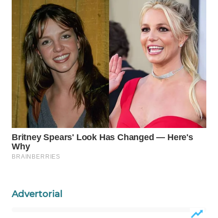
WAHANA
LISTRIK
WAHANA
TRAVEL
WAHANA
TV
WAHANANEWS
ID
WAHANANEWS
CO ID
Advertorial
WAHANANEWS
NET