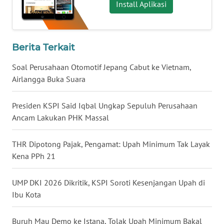
Install Aplikasi
WN
BABEL
Berita Terkait
WN
SUMBAR
Soal Perusahaan Otomotif Jepang Cabut ke Vietnam,
Airlangga Buka Suara
WN
SUMSEL
Presiden KSPI Said Iqbal Ungkap Sepuluh Perusahaan
Ancam Lakukan PHK Massal
WN
BENGKULU
THR Dipotong Pajak, Pengamat: Upah Minimum Tak Layak
Kena PPh 21
WN
LAMPUNG
UMP DKI 2026 Dikritik, KSPI Soroti Kesenjangan Upah di
Ibu Kota
WN
JATENG
Buruh Mau Demo ke Istana, Tolak Upah Minimum Bakal