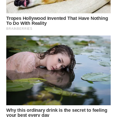
WN
SUMEDANG
WN
CIANJUR
WN
KEPULAUAN
SERIBU
WN
TANGERANG
WN
BINJAI
WN
CIREBON