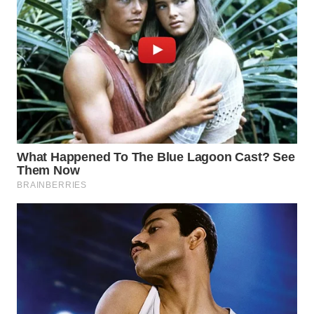
WN
PRIANGAN
TIMUR
WN
SEMARANG
WN
SOLO
WN
BOROBUDUR
WN
MADURA
WN
SURABAYA