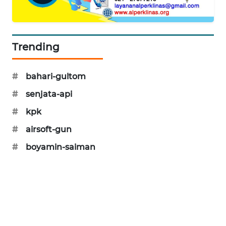
SIBARAGAS
NEWS
Trending
METRO
SIANTAR
NEWS
#
bahari-gultom
#
senjata-api
METRO
MEDAN
#
kpk
NEWS
#
airsoft-gun
METRO
#
boyamin-saiman
JAKARTA
NEWS
KRT
NEWS