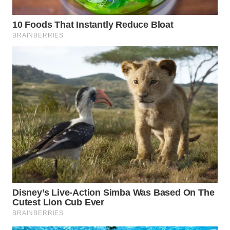
WN
MALUKU
WN
MALUT
WN
DAIRI
WN
DANAU
TOBA
WN
NIAS
WN
LANGKAT