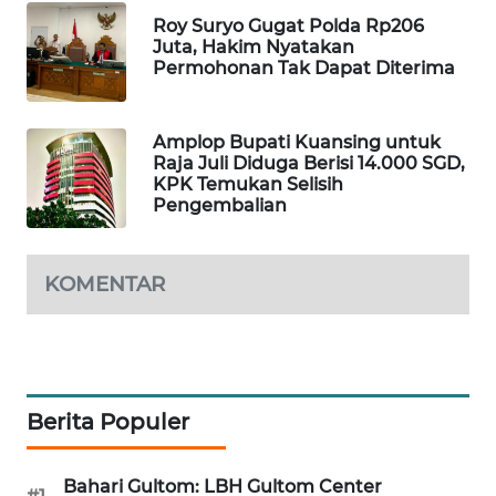
Roy Suryo Gugat Polda Rp206
MAWAKA
Juta, Hakim Nyatakan
ID
Permohonan Tak Dapat Diterima
MARTABAT
Amplop Bupati Kuansing untuk
NET
Raja Juli Diduga Berisi 14.000 SGD,
KPK Temukan Selisih
PLN
Pengembalian
WATCH
KOMENTAR
MKLI
LPKKI
LKKI
Berita Populer
KOPEKLIN
Bahari Gultom: LBH Gultom Center