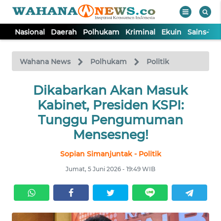
Nasional
Daerah
Polhukam
Kriminal
Ekuin
Sains-Te
WAHANA
Tutup
TV
Wahana News
Polhukam
Politik
NASIONAL
Dikabarkan Akan Masuk
Kabinet, Presiden KSPI:
DAERAH
Tunggu Pengumuman
Mensesneg!
POLHUKAM
Sopian Simanjuntak - Politik
Jumat, 5 Juni 2026 - 19:49 WIB
KRIMINAL
EKUIN