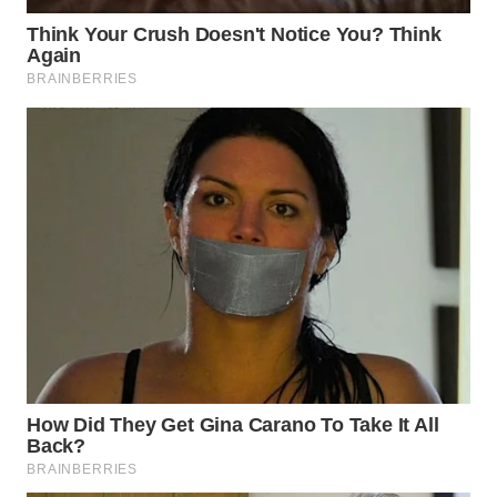
Wahana
Media
Group
WAHANA
NEWS
WAHANA
TANI
WAHANA
ADVOKAT
WAHANA
INFRASTRUKTUR
WAHANA
KONSUMEN