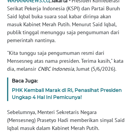
WAHANANEWS.CO
, Jakarta -
Presiden Konfederasi
Informasi
Serikat Pekerja Indonesia (KSPI) dan Partai Buruh
INDEKS
Said Iqbal buka suara soal kabar dirinya akan
BERITA
masuk Kabinet Merah Putih. Menurut Said Iqbal,
publik tinggal menunggu saja pengumuman dari
KONTAK
pemerintah nantinya.
KAMI
"Kita tunggu saja pengumuman resmi dari
INFO
Mensesneg atas nama presiden. Terima kasih," kata
IKLAN
dia, melansir
CNBC Indonesia
, Jumat (5/6/2026).
TENTANG
Baca Juga:
KAMI
PHK Kembali Marak di RI, Penasihat Presiden
Ungkap 4 Hal Ini Pemicunya!
PEDOMAN
MEDIA
Sebelumnya, Menteri Sekretaris Negara
SIBER
(Mensesneg) Prasetyo Hadi memberikan sinyal Said
Iqbal masuk dalam Kabinet Merah Putih.
REDAKSI