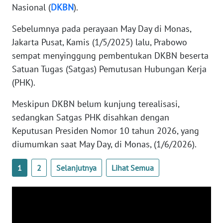
Nasional (
DKBN
).
WN
BANTEN
Sebelumnya pada perayaan May Day di Monas,
Jakarta Pusat, Kamis (1/5/2025) lalu, Prabowo
WN
sempat menyinggung pembentukan DKBN beserta
NTT
Satuan Tugas (Satgas) Pemutusan Hubungan Kerja
(PHK).
WN
KEPRI
Meskipun DKBN belum kunjung terealisasi,
sedangkan Satgas PHK disahkan dengan
WN
PAPUA
Keputusan Presiden Nomor 10 tahun 2026, yang
diumumkan saat May Day, di Monas, (1/6/2026).
WN
PAPUA
1
2
Selanjutnya
Lihat Semua
BARAT
WN
RIAU