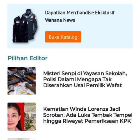
WAHANA
Dapatkan Merchandise Eksklusif
SPORT
Wahana News
WAHANA
Buka Katalog
UMKM
WAHANA
Pilihan Editor
SELEB
Misteri Senpi di Yayasan Sekolah,
WAHANA
Polisi Dalami Mengapa Tak
PERSONA
Diserahkan Usai Pemilik Wafat
WAHANA
OTOMOTIF
Kematian Winda Lorenza Jadi
Sorotan, Ada Luka Tembak Tempel
hingga Riwayat Pemeriksaan KPK
WAHANA
HEALTH