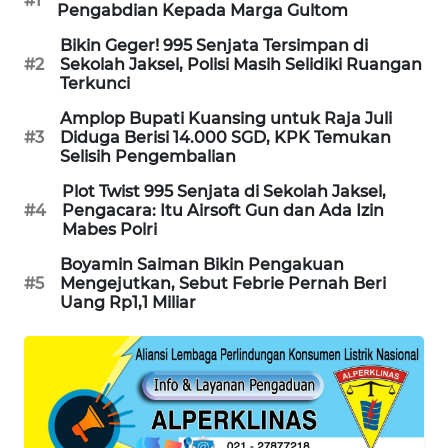
#1
Pengabdian Kepada Marga Gultom
PORTAL
KONSUMEN
Bikin Geger! 995 Senjata Tersimpan di
#2
Sekolah Jaksel, Polisi Masih Selidiki Ruangan
Terkunci
FORWAMKI
Amplop Bupati Kuansing untuk Raja Juli
#3
Diduga Berisi 14.000 SGD, KPK Temukan
ALPERKLINAS
Selisih Pengembalian
Plot Twist 995 Senjata di Sekolah Jaksel,
FORJASIDA
#4
Pengacara: Itu Airsoft Gun dan Ada Izin
Mabes Polri
TAMBANG
Boyamin Saiman Bikin Pengakuan
NEWS
#5
Mengejutkan, Sebut Febrie Pernah Beri
Uang Rp1,1 Miliar
SITUNGIR
NEWS
SIDIKALANG
NEWS