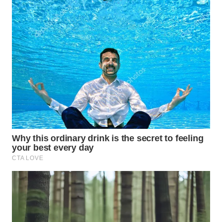
WN
TAPANULI
SELATAN
WN
TANJUNG
LESUNG
WN
KARO
WN
SIMALUNGUN
WN
LABUHANBATU
WN