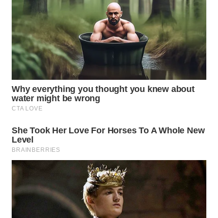
TAPANULI
TENGAH
WN DELI
SERDANG
WN
TEBING
TINGGI
WN
PAKPAK
WN
KARAWANG
WN
BEKASI