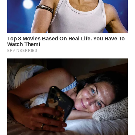
WN
NATUNA
WN
BINTAN
WN
MANDALIKA
WN
LIKUPANG
WN
LABUANBAJO
WN
BORNEO