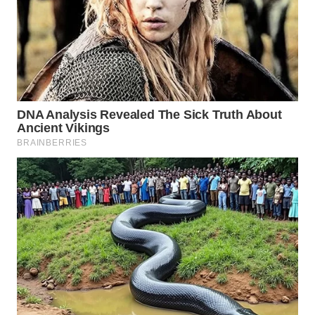
WN
INDRAMAYU
WN
KUNINGAN
WN
MAJALENGKA
WN
SUBANG
WN
SUKABUMI
WN
PURWAKARTA