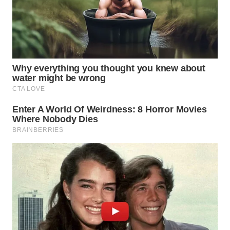
WN
MALUKU
WN
MALUT
WN
DAIRI
WN
DANAU
TOBA
WN
NIAS
WN
LANGKAT