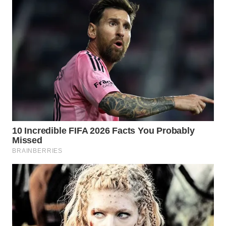
WN
SUMEDANG
WN
CIANJUR
WN
KEPULAUAN
SERIBU
WN
TANGERANG
WN
BINJAI
WN
CIREBON