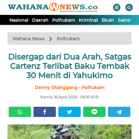
Nasional
Daerah
Polhukam
Kriminal
Ekuin
Sains-Te
WAHANA
Tutup
TV
Wahana News
Polhukam
Disergap dari Dua Arah, Satgas
NASIONAL
Cartenz Terlibat Baku Tembak
DAERAH
30 Menit di Yahukimo
Denny Sitanggang - Polhukam
POLHUKAM
Kamis, 16 April 2026 - 06:16 WIB
KRIMINAL
EKUIN