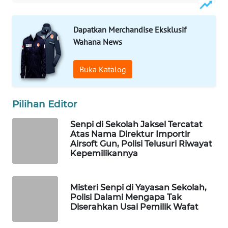
WAHANA
LISTRIK
Dapatkan Merchandise Eksklusif
Wahana News
WAHANA
TRAVEL
Buka Katalog
WAHANA
TV
Pilihan Editor
Senpi di Sekolah Jaksel Tercatat
WAHANANEWS
Atas Nama Direktur Importir
ID
Airsoft Gun, Polisi Telusuri Riwayat
Kepemilikannya
WAHANANEWS
CO ID
Misteri Senpi di Yayasan Sekolah,
Polisi Dalami Mengapa Tak
WAHANANEWS
Diserahkan Usai Pemilik Wafat
NET