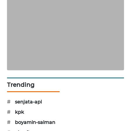
PORTAL
KONSUMEN
FORWAMKI
ALPERKLINAS
FORJASIDA
TAMBANG
NEWS
Trending
SITUNGIR
#
senjata-api
NEWS
#
kpk
SIDIKALANG
#
boyamin-saiman
NEWS