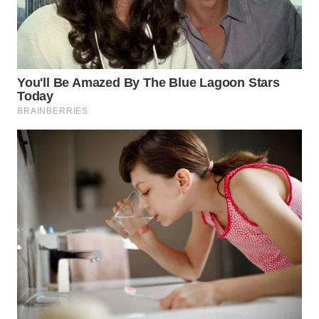
WN
TAPANULI
SELATAN
WN
TANJUNG
LESUNG
WN
KARO
WN
SIMALUNGUN
WN
LABUHANBATU
WN