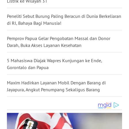
Listrik ke Wilayah 3T
WN
NUSANTARA
Peneliti Sebut Burung Paling Beracun di Dunia Berkeliaran
di RI, Bahaya Bagi Manusia!
WN
JOGJA
Pemprov Papua Gelar Pengobatan Massal dan Donor
Darah, Buka Akses Layanan Kesehatan
WN
JATIM
5 Mahasiswa Diajak Wapres Kunjungan ke Ende,
Gorontalo dan Papua
WN
BALI
Maxim Hadirkan Layanan Mobil Dengan Barang di
Jayapura, Angkut Penumpang Sekaligus Barang
WN
KALBAR
WN
KALTENG