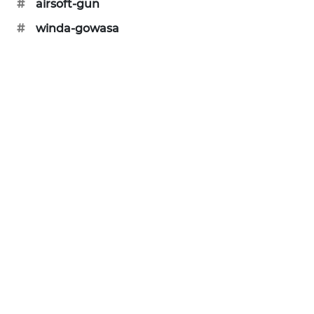
#
airsoft-gun
SIBARAGAS
#
winda-gowasa
NEWS
METRO
SIANTAR
NEWS
METRO
MEDAN
NEWS
METRO
JAKARTA
NEWS
KRT
NEWS