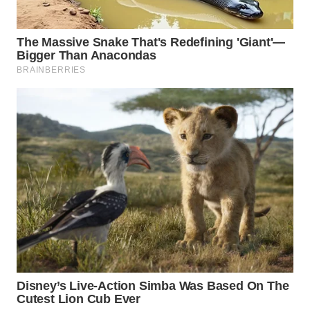
WN
PRIANGAN
TIMUR
WN
SEMARANG
WN
SOLO
WN
BOROBUDUR
WN
MADURA
WN
SURABAYA