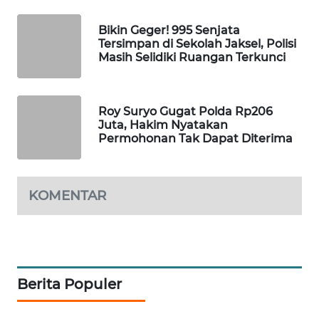
WAHANA
Bikin Geger! 995 Senjata
DESA
Tersimpan di Sekolah Jaksel, Polisi
WISATA
Masih Selidiki Ruangan Terkunci
LAPAK
WAHANA
Roy Suryo Gugat Polda Rp206
Juta, Hakim Nyatakan
Wahana
Permohonan Tak Dapat Diterima
Network
KONSUMEN
KOMENTAR
LISTRIK
MASYARAKAT
KELISTRIKAN
Berita Populer
WALINKI
ID