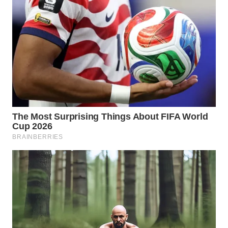
WN
KALTARA
WN
KALSEL
WN
KALTIM
WN
SULSEL
WN
GORONTALO
WN
SULUT