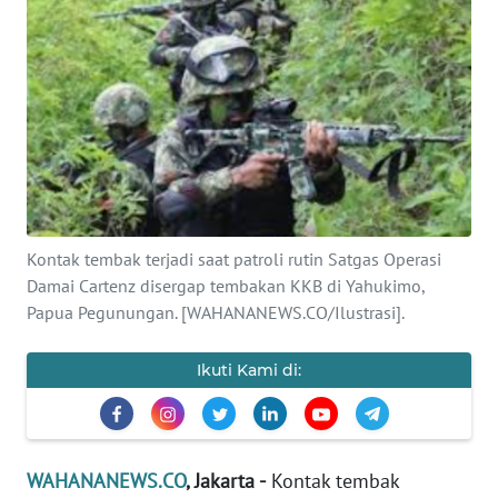
SAINS-TEKNO
KESEHATAN
INTERNASIONAL
SERBA-SERBI
Kontak tembak terjadi saat patroli rutin Satgas Operasi
PENDIDIKAN
Damai Cartenz disergap tembakan KKB di Yahukimo,
Papua Pegunungan. [WAHANANEWS.CO/Ilustrasi].
OLAHRAGA
Ikuti Kami di:
OPINI
EDITORIAL
WAHANANEWS.CO
, Jakarta -
Kontak tembak