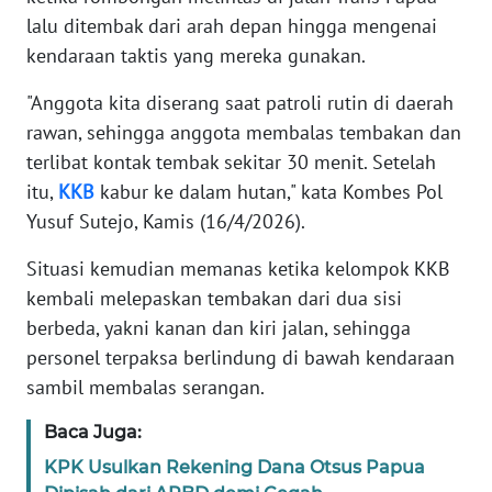
lalu ditembak dari arah depan hingga mengenai
KARIR
kendaraan taktis yang mereka gunakan.
"Anggota kita diserang saat patroli rutin di daerah
DISCLAIMER
rawan, sehingga anggota membalas tembakan dan
terlibat kontak tembak sekitar 30 menit. Setelah
Wahana
News
itu,
KKB
kabur ke dalam hutan," kata Kombes Pol
Regional
Yusuf Sutejo, Kamis (16/4/2026).
WN
Situasi kemudian memanas ketika kelompok KKB
SUMUT
kembali melepaskan tembakan dari dua sisi
berbeda, yakni kanan dan kiri jalan, sehingga
WN
personel terpaksa berlindung di bawah kendaraan
JAKARTA
sambil membalas serangan.
WN
Baca Juga:
JABAR
KPK Usulkan Rekening Dana Otsus Papua