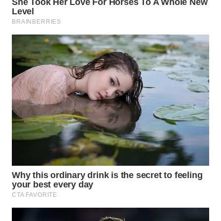
WN
BOGOR
WN
DEPOK
WN
TAPANULI
UTARA
WN
SAMOSIR
WN
PADANG
LAWAS