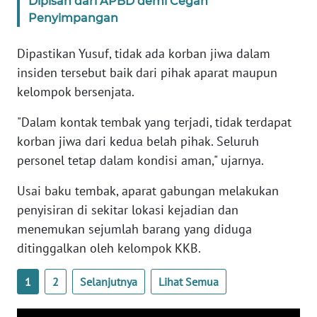
Dipisah dari APBD demi Cegah
WN
Penyimpangan
BANTEN
Dipastikan Yusuf, tidak ada korban jiwa dalam
WN
insiden tersebut baik dari pihak aparat maupun
NTT
kelompok bersenjata.
WN
"Dalam kontak tembak yang terjadi, tidak terdapat
KEPRI
korban jiwa dari kedua belah pihak. Seluruh
personel tetap dalam kondisi aman," ujarnya.
WN
PAPUA
Usai baku tembak, aparat gabungan melakukan
penyisiran di sekitar lokasi kejadian dan
WN
menemukan sejumlah barang yang diduga
PAPUA
ditinggalkan oleh kelompok KKB.
BARAT
1
2
Selanjutnya
Lihat Semua
WN
RIAU