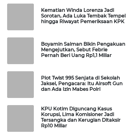
WAHANA
Kematian Winda Lorenza Jadi
SPORT
Sorotan, Ada Luka Tembak Tempel
hingga Riwayat Pemeriksaan KPK
WAHANA
UMKM
Boyamin Saiman Bikin Pengakuan
Mengejutkan, Sebut Febrie
WAHANA
Pernah Beri Uang Rp1,1 Miliar
SELEB
WAHANA
Plot Twist 995 Senjata di Sekolah
PERSONA
Jaksel, Pengacara: Itu Airsoft Gun
dan Ada Izin Mabes Polri
WAHANA
OTOMOTIF
KPU Kotim Diguncang Kasus
Korupsi, Lima Komisioner Jadi
WAHANA
Tersangka dan Kerugian Ditaksir
HEALTH
Rp10 Miliar