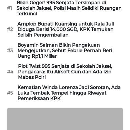
Bikin Geger! 995 Senjata Tersimpan di
#1
Sekolah Jaksel, Polisi Masih Selidiki Ruangan
MAWAKA
Terkunci
ID
Amplop Bupati Kuansing untuk Raja Juli
#2
Diduga Berisi 14.000 SGD, KPK Temukan
MARTABAT
Selisih Pengembalian
NET
Boyamin Saiman Bikin Pengakuan
#3
Mengejutkan, Sebut Febrie Pernah Beri
PLN
Uang Rp1,1 Miliar
WATCH
Plot Twist 995 Senjata di Sekolah Jaksel,
#4
Pengacara: Itu Airsoft Gun dan Ada Izin
MKLI
Mabes Polri
Kematian Winda Lorenza Jadi Sorotan, Ada
LPKKI
#5
Luka Tembak Tempel hingga Riwayat
Pemeriksaan KPK
LKKI
KOPEKLIN