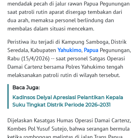
Informasi
mendadak pecah di jalur rawan Papua Pegunungan
saat patroli rutin aparat disergap tembakan dari
INDEKS
dua arah, memaksa personel berlindung dan
BERITA
membalas dalam situasi mencekam.
KONTAK
Peristiwa itu terjadi di Kampung Samboga, Distrik
KAMI
Seredala, Kabupaten
Yahukimo
,
Papua
Pegunungan,
Rabu (15/4/2026) -- saat personel Satgas Operasi
INFO
Damai Cartenz bersama Polres Yahukimo tengah
IKLAN
melaksanakan patroli rutin di wilayah tersebut.
TENTANG
Baca Juga:
KAMI
Kadinsos Deiyai Apresiasi Pelantikan Kepala
Suku Tingkat Distrik Periode 2026–2031
PEDOMAN
MEDIA
Dijelaskan Kasatgas Humas Operasi Damai Cartenz,
SIBER
Kombes Pol Yusuf Sutejo, bahwa serangan bermula
REDAKSI
ketika rombongan melintas di jalan Trans Papua