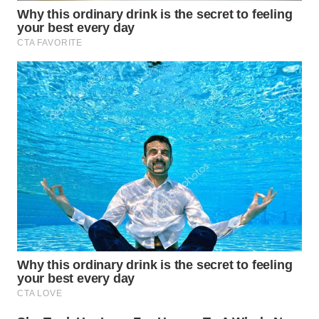
TAPANULI
TENGAH
WN DELI
SERDANG
WN
TEBING
TINGGI
WN
PAKPAK
WN
KARAWANG
WN
BEKASI