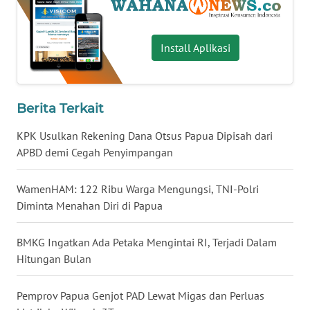
WN
BABEL
Install Aplikasi
WN
SUMBAR
Berita Terkait
WN
KPK Usulkan Rekening Dana Otsus Papua Dipisah dari
SUMSEL
APBD demi Cegah Penyimpangan
WN
WamenHAM: 122 Ribu Warga Mengungsi, TNI-Polri
BENGKULU
Diminta Menahan Diri di Papua
WN
LAMPUNG
BMKG Ingatkan Ada Petaka Mengintai RI, Terjadi Dalam
Hitungan Bulan
WN
JATENG
Pemprov Papua Genjot PAD Lewat Migas dan Perluas