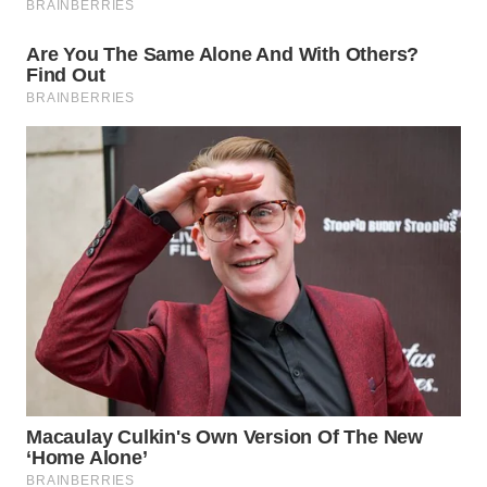
WN
NATUNA
WN
BINTAN
WN
MANDALIKA
WN
LIKUPANG
WN
LABUANBAJO
WN
BORNEO