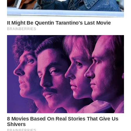
WN
MALUKU
WN
MALUT
WN
DAIRI
WN
DANAU
TOBA
WN
NIAS
WN
LANGKAT