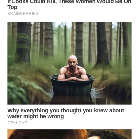
WN
INDRAMAYU
WN
KUNINGAN
WN
MAJALENGKA
WN
SUBANG
WN
SUKABUMI
WN
PURWAKARTA