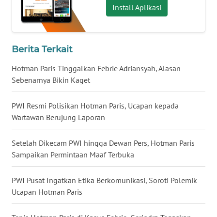
Install Aplikasi
WN
BABEL
Berita Terkait
WN
SUMBAR
Hotman Paris Tinggalkan Febrie Adriansyah, Alasan
Sebenarnya Bikin Kaget
WN
SUMSEL
PWI Resmi Polisikan Hotman Paris, Ucapan kepada
Wartawan Berujung Laporan
WN
BENGKULU
Setelah Dikecam PWI hingga Dewan Pers, Hotman Paris
Sampaikan Permintaan Maaf Terbuka
WN
LAMPUNG
PWI Pusat Ingatkan Etika Berkomunikasi, Soroti Polemik
Ucapan Hotman Paris
WN
JATENG