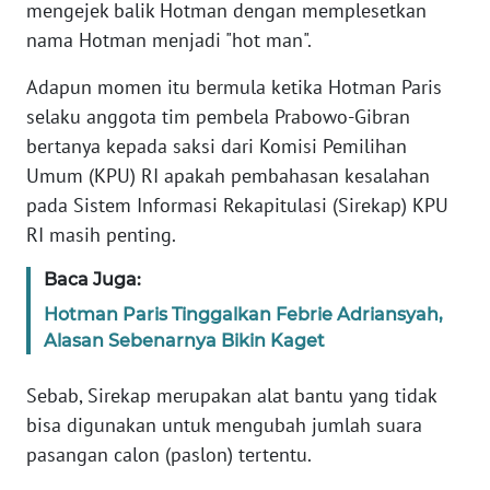
mengejek balik Hotman dengan memplesetkan
nama Hotman menjadi "hot man".
KARIR
Adapun momen itu bermula ketika Hotman Paris
DISCLAIMER
selaku anggota tim pembela Prabowo-Gibran
bertanya kepada saksi dari Komisi Pemilihan
Wahana
Umum (KPU) RI apakah pembahasan kesalahan
News
pada Sistem Informasi Rekapitulasi (Sirekap) KPU
Regional
RI masih penting.
WN
Baca Juga:
SUMUT
Hotman Paris Tinggalkan Febrie Adriansyah,
Alasan Sebenarnya Bikin Kaget
WN
JAKARTA
Sebab, Sirekap merupakan alat bantu yang tidak
bisa digunakan untuk mengubah jumlah suara
WN
JABAR
pasangan calon (paslon) tertentu.