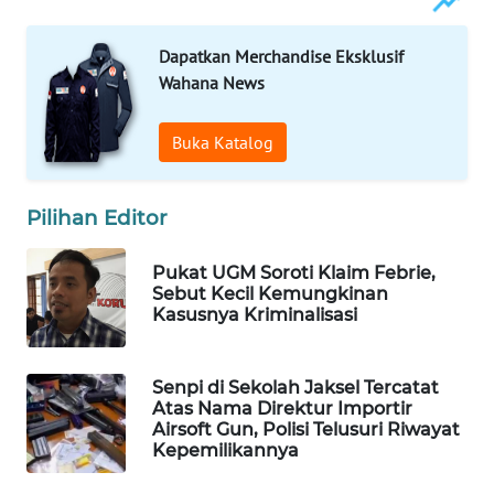
WAHANA
SPORT
Dapatkan Merchandise Eksklusif
Wahana News
WAHANA
UMKM
Buka Katalog
WAHANA
SELEB
Pilihan Editor
Pukat UGM Soroti Klaim Febrie,
WAHANA
Sebut Kecil Kemungkinan
PERSONA
Kasusnya Kriminalisasi
WAHANA
OTOMOTIF
Senpi di Sekolah Jaksel Tercatat
Atas Nama Direktur Importir
Airsoft Gun, Polisi Telusuri Riwayat
WAHANA
Kepemilikannya
HEALTH