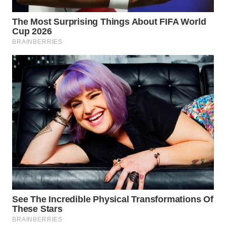
Wahana
Media
Group
WAHANA
NEWS
WAHANA
TANI
WAHANA
ADVOKAT
WAHANA
INFRASTRUKTUR
WAHANA
KONSUMEN