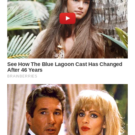
TAPANULI
TENGAH
WN DELI
SERDANG
WN
TEBING
TINGGI
WN
PAKPAK
WN
KARAWANG
WN
BEKASI