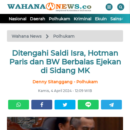
Nasional
Daerah
Polhukam
Kriminal
Ekuin
Sains-Te
WAHANA
Tutup
TV
Wahana News
Polhukam
NASIONAL
Ditengahi Saldi Isra, Hotman
Paris dan BW Berbalas Ejekan
DAERAH
di Sidang MK
Denny Sitanggang - Polhukam
POLHUKAM
Kamis, 4 April 2024 - 12:09 WIB
KRIMINAL
EKUIN