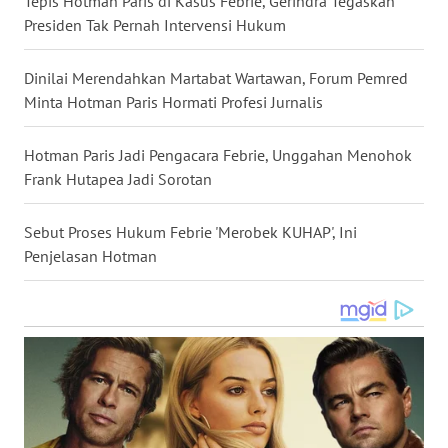
Tepis Hotman Paris di Kasus Febrie, Gerindra Tegaskan
Presiden Tak Pernah Intervensi Hukum
WN
NUSANTARA
Dinilai Merendahkan Martabat Wartawan, Forum Pemred
WN
Minta Hotman Paris Hormati Profesi Jurnalis
JOGJA
Hotman Paris Jadi Pengacara Febrie, Unggahan Menohok
WN
Frank Hutapea Jadi Sorotan
JATIM
Sebut Proses Hukum Febrie 'Merobek KUHAP', Ini
WN
Penjelasan Hotman
BALI
WN
KALBAR
WN
KALTENG