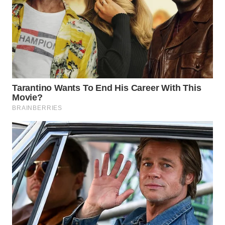
WN
KALTARA
WN
KALSEL
WN
KALTIM
WN
SULSEL
WN
GORONTALO
WN
SULUT