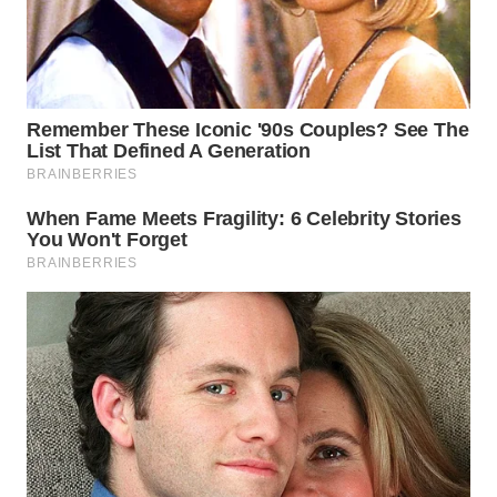
WN
BOGOR
WN
DEPOK
WN
TAPANULI
UTARA
WN
SAMOSIR
WN
PADANG
LAWAS