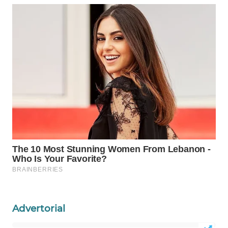
WAHANA
LISTRIK
WAHANA
TRAVEL
WAHANA
TV
WAHANANEWS
ID
WAHANANEWS
CO ID
WAHANANEWS
Advertorial
NET