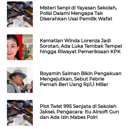
WAHANA
Misteri Senpi di Yayasan Sekolah,
DESA
Polisi Dalami Mengapa Tak
WISATA
Diserahkan Usai Pemilik Wafat
LAPAK
WAHANA
Kematian Winda Lorenza Jadi
Sorotan, Ada Luka Tembak Tempel
hingga Riwayat Pemeriksaan KPK
Wahana
Network
Boyamin Saiman Bikin Pengakuan
KONSUMEN
Mengejutkan, Sebut Febrie
LISTRIK
Pernah Beri Uang Rp1,1 Miliar
MASYARAKAT
KELISTRIKAN
Plot Twist 995 Senjata di Sekolah
Jaksel, Pengacara: Itu Airsoft Gun
dan Ada Izin Mabes Polri
WALINKI
ID