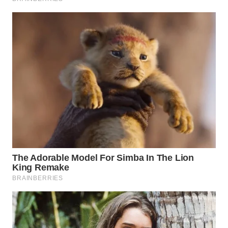
WN
TAPANULI
SELATAN
WN
TANJUNG
LESUNG
WN
KARO
WN
SIMALUNGUN
WN
LABUHANBATU
WN