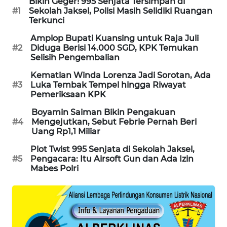
Bikin Geger! 995 Senjata Tersimpan di
PORTAL
#1
Sekolah Jaksel, Polisi Masih Selidiki Ruangan
Terkunci
KONSUMEN
Amplop Bupati Kuansing untuk Raja Juli
FORWAMKI
#2
Diduga Berisi 14.000 SGD, KPK Temukan
Selisih Pengembalian
ALPERKLINAS
Kematian Winda Lorenza Jadi Sorotan, Ada
#3
Luka Tembak Tempel hingga Riwayat
Pemeriksaan KPK
FORJASIDA
Boyamin Saiman Bikin Pengakuan
#4
Mengejutkan, Sebut Febrie Pernah Beri
TAMBANG
Uang Rp1,1 Miliar
NEWS
Plot Twist 995 Senjata di Sekolah Jaksel,
#5
Pengacara: Itu Airsoft Gun dan Ada Izin
SITUNGIR
Mabes Polri
NEWS
SIDIKALANG
NEWS