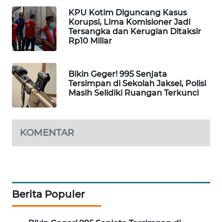
KPU Kotim Diguncang Kasus
MAWAKA
Korupsi, Lima Komisioner Jadi
ID
Tersangka dan Kerugian Ditaksir
Rp10 Miliar
MARTABAT
NET
Bikin Geger! 995 Senjata
Tersimpan di Sekolah Jaksel, Polisi
PLN
Masih Selidiki Ruangan Terkunci
WATCH
MKLI
KOMENTAR
LPKKI
LKKI
Berita Populer
KOPEKLIN