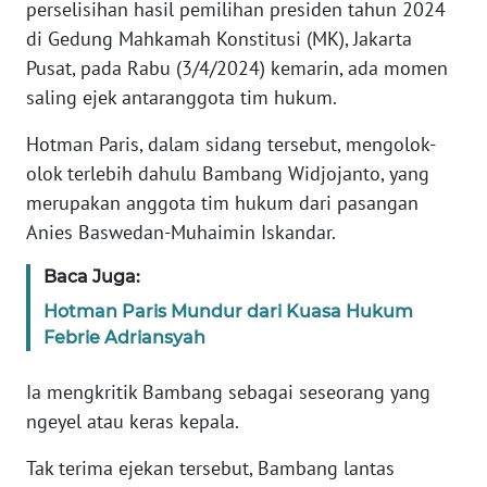
Informasi
perselisihan hasil pemilihan presiden tahun 2024
di Gedung Mahkamah Konstitusi (MK), Jakarta
INDEKS
Pusat, pada Rabu (3/4/2024) kemarin, ada momen
BERITA
saling ejek antaranggota tim hukum.
KONTAK
Hotman Paris, dalam sidang tersebut, mengolok-
KAMI
olok terlebih dahulu Bambang Widjojanto, yang
merupakan anggota tim hukum dari pasangan
INFO
Anies Baswedan-Muhaimin Iskandar.
IKLAN
Baca Juga:
TENTANG
Hotman Paris Mundur dari Kuasa Hukum
KAMI
Febrie Adriansyah
PEDOMAN
Ia mengkritik Bambang sebagai seseorang yang
MEDIA
ngeyel atau keras kepala.
SIBER
Tak terima ejekan tersebut, Bambang lantas
REDAKSI