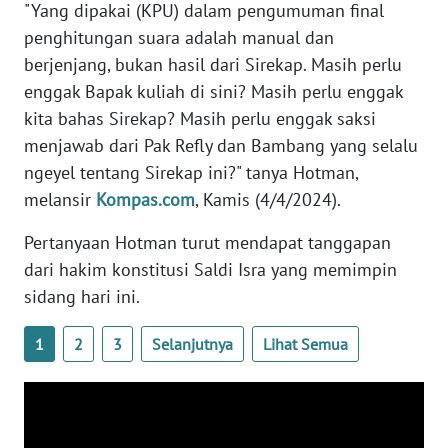
"Yang dipakai (KPU) dalam pengumuman final
WN
penghitungan suara adalah manual dan
BANTEN
berjenjang, bukan hasil dari Sirekap. Masih perlu
enggak Bapak kuliah di sini? Masih perlu enggak
WN
NTT
kita bahas Sirekap? Masih perlu enggak saksi
menjawab dari Pak Refly dan Bambang yang selalu
WN
ngeyel tentang Sirekap ini?" tanya Hotman,
KEPRI
melansir
Kompas.com
, Kamis (4/4/2024).
WN
Pertanyaan Hotman turut mendapat tanggapan
PAPUA
dari hakim konstitusi Saldi Isra yang memimpin
sidang hari ini.
WN
PAPUA
1
2
3
Selanjutnya
Lihat Semua
BARAT
WN
RIAU