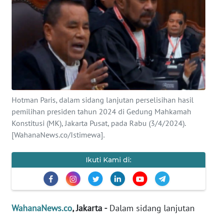
SAINS-TEKNO
KESEHATAN
INTERNASIONAL
SERBA-SERBI
Hotman Paris, dalam sidang lanjutan perselisihan hasil
pemilihan presiden tahun 2024 di Gedung Mahkamah
PENDIDIKAN
Konstitusi (MK), Jakarta Pusat, pada Rabu (3/4/2024).
[WahanaNews.co/Istimewa].
OLAHRAGA
Ikuti Kami di:
OPINI
EDITORIAL
WahanaNews.co
, Jakarta -
Dalam sidang lanjutan