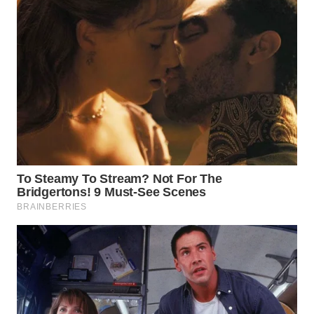
WN
PRIANGAN
TIMUR
WN
SEMARANG
WN
SOLO
WN
BOROBUDUR
WN
MADURA
WN
SURABAYA