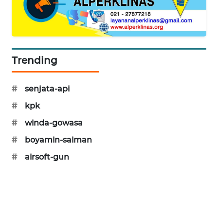
SIBARAGAS
NEWS
METRO
Trending
SIANTAR
NEWS
#
senjata-api
METRO
MEDAN
#
kpk
NEWS
#
winda-gowasa
#
boyamin-saiman
METRO
JAKARTA
#
airsoft-gun
NEWS
KRT
NEWS