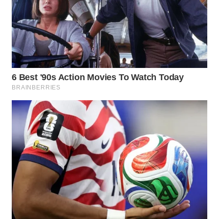
WN
NATUNA
WN
BINTAN
WN
MANDALIKA
WN
LIKUPANG
WN
LABUANBAJO
WN
BORNEO