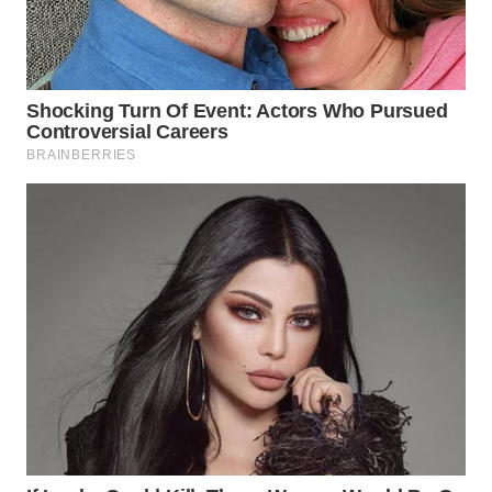
WN
SUMEDANG
WN
CIANJUR
WN
KEPULAUAN
SERIBU
WN
TANGERANG
WN
BINJAI
WN
CIREBON