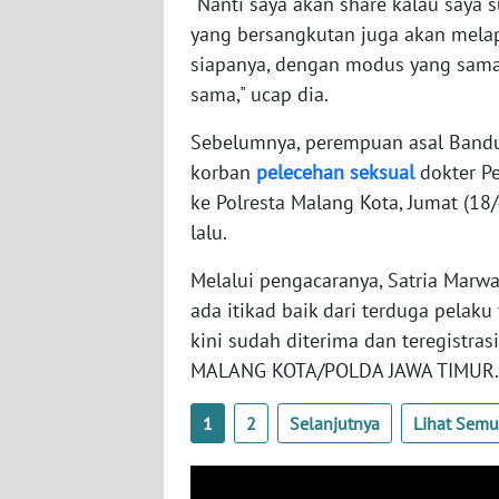
"Nanti saya akan share kalau saya 
SERAMBI
yang bersangkutan juga akan melapor
siapanya, dengan modus yang sama
WN
sama," ucap dia.
JAMBI
Sebelumnya, perempuan asal Bandun
WN
korban
pelecehan
seksual
dokter Pe
SULTRA
ke Polresta Malang Kota, Jumat (18/
lalu.
WN
NTB
Melalui pengacaranya, Satria Marw
ada itikad baik dari terduga pela
WN
kini sudah diterima dan teregistr
SULTENG
MALANG KOTA/POLDA JAWA TIMUR.
WN
1
2
Selanjutnya
Lihat Sem
SULBAR
WN