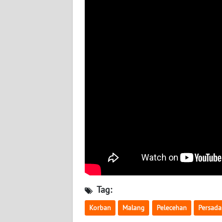
BABEL
WN
SUMBAR
WN
SUMSEL
WN
BENGKULU
WN
LAMPUNG
WN
JATENG
Tag:
Korban
Malang
Pelecehan
Persada
WN