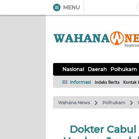
MENU
WAHANA
Tutup
TV
NASIONAL
DAERAH
POLHUKAM
KRIMINAL
EKUIN
SAINS-
KESEHATAN
INTERNASIONAL
Nasional
Daerah
Polhukam
TEKNO
Informasi
Indeks Berita
Kontak 
SERBA-
PENDIDIKAN
OLAHRAGA
OPINI
SERBI
Wahana News
Polhukam
EDITORIAL
Dokter Cabul
Informasi