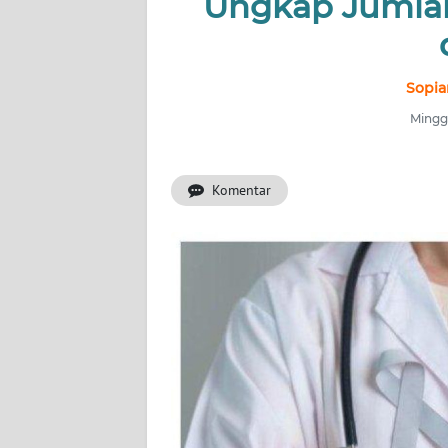
Ungkap Jumlah
INDEKS
BERITA
KONTAK
Sopia
KAMI
Minggu
INFO
IKLAN
Komentar
TENTANG
KAMI
PEDOMAN
MEDIA
SIBER
REDAKSI