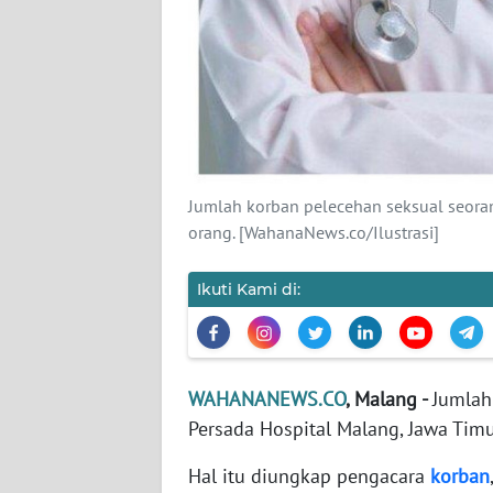
KARIR
DISCLAIMER
Wahana
News
Regional
Jumlah korban pelecehan seksual seorang
WN
orang. [WahanaNews.co/Ilustrasi]
SUMUT
Ikuti Kami di:
WN
JAKARTA
WN
WAHANANEWS.CO
, Malang -
Jumlah
JABAR
Persada Hospital Malang, Jawa Timur
WN
Hal itu diungkap pengacara
korban
BANTEN