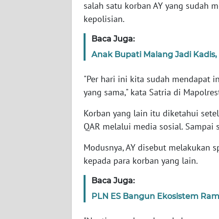
salah satu korban AY yang sudah m
kepolisian.
WN
NTT
Baca Juga:
Anak Bupati Malang Jadi Kadis, 
WN
KEPRI
"Per hari ini kita sudah mendapat 
yang sama," kata Satria di Mapolre
WN
PAPUA
Korban yang lain itu diketahui set
QAR melalui media sosial. Sampai s
WN
PAPUA
Modusnya, AY disebut melakukan 
BARAT
kepada para korban yang lain.
WN
Baca Juga:
RIAU
PLN ES Bangun Ekosistem Ram
WN