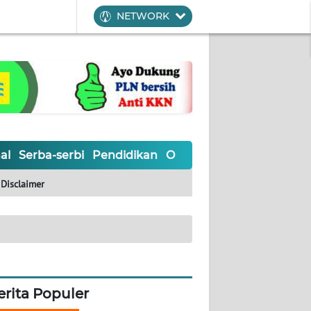
NETWORK
al
Serba-serbi
Pendidikan
Olahraga
Opini
Editoria
Disclaimer
erita Populer