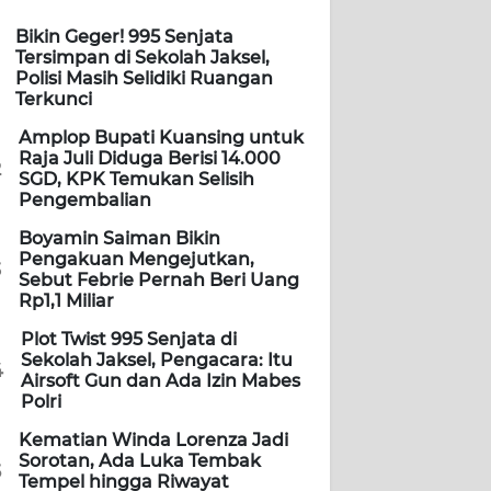
Bikin Geger! 995 Senjata
Tersimpan di Sekolah Jaksel,
Polisi Masih Selidiki Ruangan
Terkunci
Amplop Bupati Kuansing untuk
Raja Juli Diduga Berisi 14.000
2
SGD, KPK Temukan Selisih
Pengembalian
Boyamin Saiman Bikin
Pengakuan Mengejutkan,
3
Sebut Febrie Pernah Beri Uang
Rp1,1 Miliar
Plot Twist 995 Senjata di
Sekolah Jaksel, Pengacara: Itu
4
Airsoft Gun dan Ada Izin Mabes
Polri
Kematian Winda Lorenza Jadi
Sorotan, Ada Luka Tembak
5
Tempel hingga Riwayat