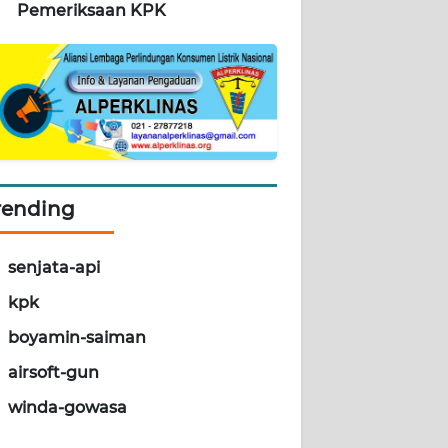
Pemeriksaan KPK
rending
senjata-api
kpk
boyamin-saiman
airsoft-gun
winda-gowasa