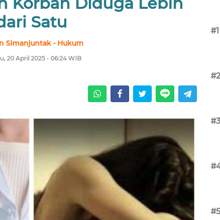
 Korban Diduga Lebih
dari Satu
#1
n Simanjuntak - Hukum
, 20 April 2025 - 06:24 WIB
#
#
#
#