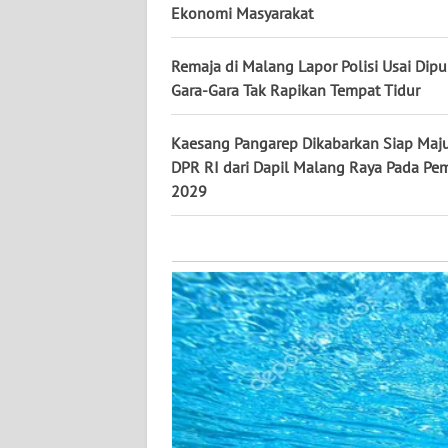
KALTARA
Ekonomi Masyarakat
WN
Remaja di Malang Lapor Polisi Usai Dipu
KALSEL
Gara-Gara Tak Rapikan Tempat Tidur
WN
Kaesang Pangarep Dikabarkan Siap Maj
KALTIM
DPR RI dari Dapil Malang Raya Pada Pe
2029
WN
SULSEL
WN
GORONTALO
WN
SULUT
WN
MALUKU