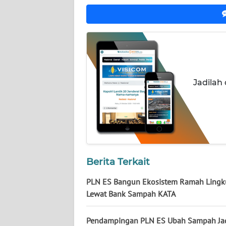
NUSANTARA
WN
JOGJA
WN
JATIM
Jadilah
WN
BALI
WN
KALBAR
Berita Terkait
WN
PLN ES Bangun Ekosistem Ramah Ling
KALTENG
Lewat Bank Sampah KATA
WN
Pendampingan PLN ES Ubah Sampah Jad