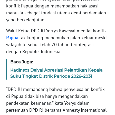
Informasi
konflik Papua dengan menempatkan hak asasi
manusia sebagai fondasi utama demi perdamaian
INDEKS
BERITA
yang berkelanjutan.
Wakil Ketua DPD RI Yorrys Raweyai menilai konflik
KONTAK
Papua
tak kunjung menemukan jalan keluar meski
KAMI
wilayah tersebut telah 70 tahun terintegrasi
dengan Republik Indonesia.
INFO
IKLAN
Baca Juga:
Kadinsos Deiyai Apresiasi Pelantikan Kepala
TENTANG
KAMI
Suku Tingkat Distrik Periode 2026–2031
“DPD RI memandang bahwa penyelesaian konflik
PEDOMAN
MEDIA
di Papua tidak bisa hanya mengandalkan
SIBER
pendekatan keamanan,” kata Yorrys dalam
pertemuan DPD RI bersama Amnesty International
REDAKSI