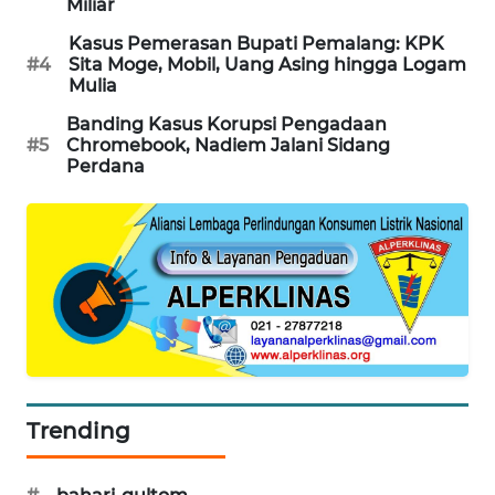
Miliar
MAWAKA
Kasus Pemerasan Bupati Pemalang: KPK
ID
#4
Sita Moge, Mobil, Uang Asing hingga Logam
Mulia
MARTABAT
Banding Kasus Korupsi Pengadaan
NET
#5
Chromebook, Nadiem Jalani Sidang
Perdana
PLN
WATCH
MKLI
LPKKI
LKKI
Trending
KOPEKLIN