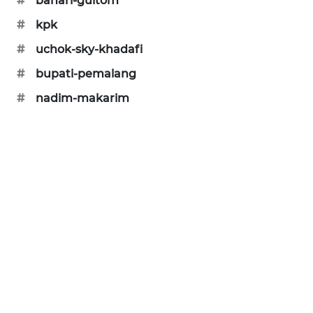
#
bahari-gultom
PORTAL
#
kpk
KONSUMEN
#
uchok-sky-khadafi
FORWAMKI
#
bupati-pemalang
#
nadim-makarim
ALPERKLINAS
FORJASIDA
TAMBANG
NEWS
SITUNGIR
NEWS
SIDIKALANG
NEWS