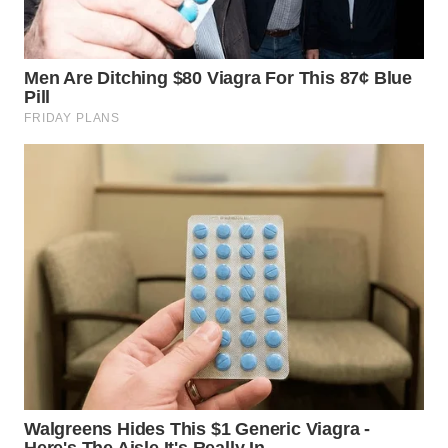
WN
KALTARA
WN
KALSEL
WN
KALTIM
WN
SULSEL
WN
GORONTALO
WN
SULUT