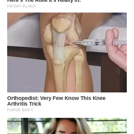
WN
MALUKU
WN
MALUT
WN
DAIRI
WN
DANAU
TOBA
WN
NIAS
WN
LANGKAT