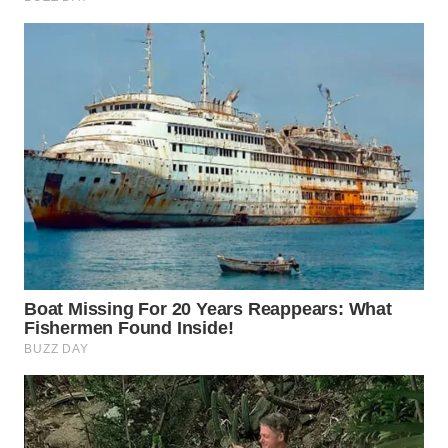
WN
PRIANGAN
TIMUR
WN
SEMARANG
WN
SOLO
WN
BOROBUDUR
WN
MADURA
WN
SURABAYA