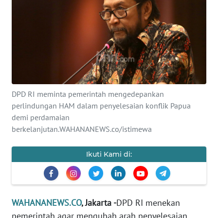
SAINS-TEKNO
KESEHATAN
INTERNASIONAL
SERBA-SERBI
DPD RI meminta pemerintah mengedepankan
perlindungan HAM dalam penyelesaian konflik Papua
PENDIDIKAN
demi perdamaian
berkelanjutan.WAHANANEWS.co/istimewa
OLAHRAGA
Ikuti Kami di:
OPINI
EDITORIAL
WAHANANEWS.CO
, Jakarta -
DPD RI menekan
pemerintah agar mengubah arah penyelesaian