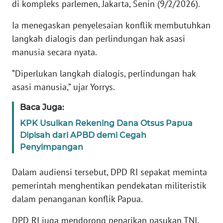
di kompleks parlemen, Jakarta, Senin (9/2/2026).
KARIR
Ia menegaskan penyelesaian konflik membutuhkan
langkah dialogis dan perlindungan hak asasi
DISCLAIMER
manusia secara nyata.
“Diperlukan langkah dialogis, perlindungan hak
Wahana
News
asasi manusia,” ujar Yorrys.
Regional
Baca Juga:
WN
KPK Usulkan Rekening Dana Otsus Papua
SUMUT
Dipisah dari APBD demi Cegah
Penyimpangan
WN
JAKARTA
Dalam audiensi tersebut, DPD RI sepakat meminta
pemerintah menghentikan pendekatan militeristik
WN
dalam penanganan konflik Papua.
JABAR
DPD RI juga mendorong penarikan pasukan TNI,