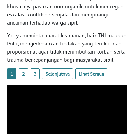
WN
khususnya pasukan non-organik, untuk mencegah
BANTEN
eskalasi konflik bersenjata dan mengurangi
ancaman terhadap warga sipil.
WN
NTT
Yorrys meminta aparat keamanan, baik TNI maupun
Polri, mengedepankan tindakan yang terukur dan
WN
proporsional agar tidak menimbulkan korban serta
KEPRI
trauma berkepanjangan bagi masyarakat sipil.
WN
1
2
3
Selanjutnya
Lihat Semua
PAPUA
WN
PAPUA
BARAT
WN
RIAU