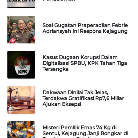
WAHANA
SPORT
Soal Gugatan Praperadilan Febrie
WAHANA
Adriansyah Ini Respons Kejagung
UMKM
WAHANA
Kasus Dugaan Korupsi Dalam
SELEB
Digitalisasi SPBU, KPK Tahan Tiga
Tersangka
WAHANA
PERSONA
Dakwaan Dinilai Tak Jelas,
Terdakwa Gratifikasi Rp7,6 Miliar
WAHANA
Ajukan Eksepsi
OTOMOTIF
WAHANA
Misteri Pemilik Emas 74 Kg di
HEALTH
Sentul, Kejagung Janji Bongkar di