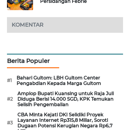
Persidangan Febrie
WAHANA
DESA
WISATA
KOMENTAR
LAPAK
WAHANA
Wahana
Berita Populer
Network
KONSUMEN
Bahari Gultom: LBH Gultom Center
#1
LISTRIK
Pengabdian Kepada Marga Gultom
Amplop Bupati Kuansing untuk Raja Juli
MASYARAKAT
#2
Diduga Berisi 14.000 SGD, KPK Temukan
KELISTRIKAN
Selisih Pengembalian
CBA Minta Kejati DKI Selidiki Proyek
WALINKI
Layanan Internet Rp315,8 Miliar, Soroti
#3
ID
Dugaan Potensi Kerugian Negara Rp6,7