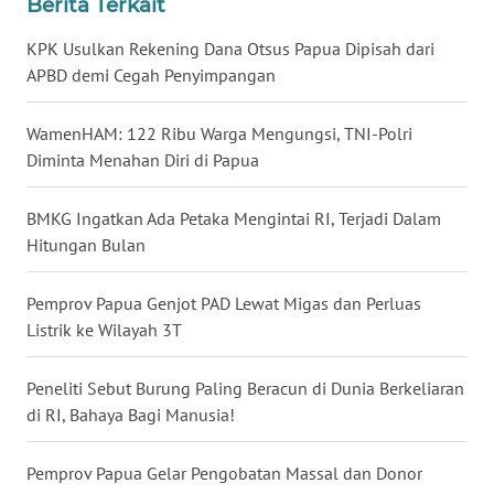
Berita Terkait
WN
KPK Usulkan Rekening Dana Otsus Papua Dipisah dari
BABEL
APBD demi Cegah Penyimpangan
WN
WamenHAM: 122 Ribu Warga Mengungsi, TNI-Polri
SUMBAR
Diminta Menahan Diri di Papua
WN
BMKG Ingatkan Ada Petaka Mengintai RI, Terjadi Dalam
SUMSEL
Hitungan Bulan
WN
BENGKULU
Pemprov Papua Genjot PAD Lewat Migas dan Perluas
Listrik ke Wilayah 3T
WN
LAMPUNG
Peneliti Sebut Burung Paling Beracun di Dunia Berkeliaran
di RI, Bahaya Bagi Manusia!
WN
JATENG
Pemprov Papua Gelar Pengobatan Massal dan Donor