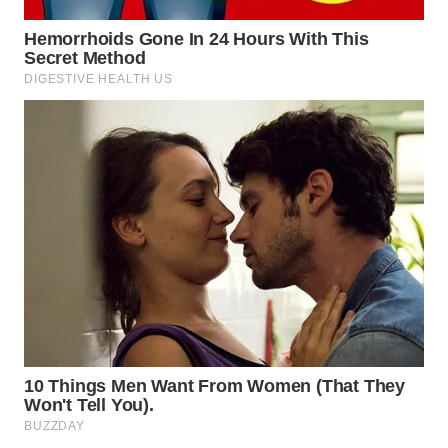
WN
BOGOR
WN
DEPOK
WN
TAPANULI
UTARA
WN
SAMOSIR
WN
PADANG
LAWAS