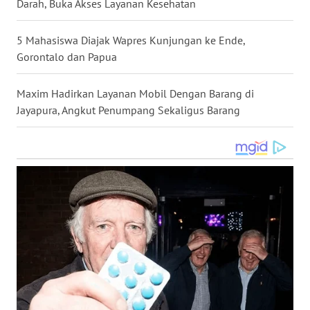
Darah, Buka Akses Layanan Kesehatan
WN
NUSANTARA
5 Mahasiswa Diajak Wapres Kunjungan ke Ende,
Gorontalo dan Papua
WN
JOGJA
Maxim Hadirkan Layanan Mobil Dengan Barang di
Jayapura, Angkut Penumpang Sekaligus Barang
WN
JATIM
WN
BALI
WN
KALBAR
WN
KALTENG