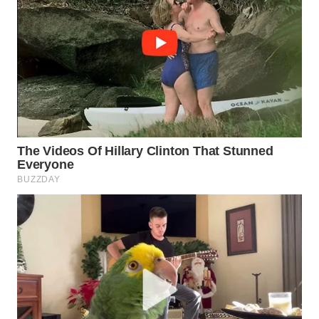
WN
NATUNA
WN
BINTAN
WN
MANDALIKA
WN
LIKUPANG
WN
LABUANBAJO
WN
BORNEO