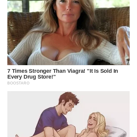
WN
TAPANULI
SELATAN
WN
TANJUNG
LESUNG
WN
KARO
WN
SIMALUNGUN
WN
LABUHANBATU
WN