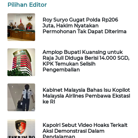
Pilihan Editor
WAHANA
LISTRIK
Roy Suryo Gugat Polda Rp206
Juta, Hakim Nyatakan
Permohonan Tak Dapat Diterima
WAHANA
TRAVEL
Amplop Bupati Kuansing untuk
WAHANA
Raja Juli Diduga Berisi 14.000 SGD,
TV
KPK Temukan Selisih
Pengembalian
WAHANANEWS
ID
Kabinet Malaysia Bahas Isu Kopilot
Malaysia Airlines Pembawa Ekstasi
WAHANANEWS
ke RI
CO ID
WAHANANEWS
Kapolri Sebut Video Hoaks Terkait
NET
Aksi Demonstrasi Dalam
Pendalaman