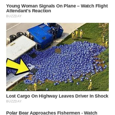
WN
SUMEDANG
WN
CIANJUR
WN
KEPULAUAN
SERIBU
WN
TANGERANG
WN
BINJAI
WN
CIREBON