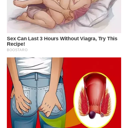
TAPANULI
TENGAH
WN DELI
SERDANG
WN
TEBING
TINGGI
WN
PAKPAK
WN
KARAWANG
WN
BEKASI