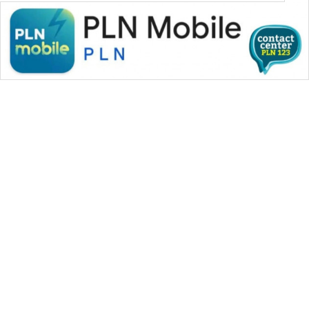
WAHANA MEDIA GROUP
|
|
|
WAHANA NEWS co
WAHANA TANI
WAHANA ADVOKAT
|
|
WAHANA INFRASTRUKTUR
WAHANA KONSUMEN
|
|
|
WAHANA LISTRIK
WAHANA TRAVEL
WAHANA TV
|
|
|