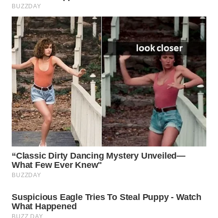
WN
INDRAMAYU
WN
KUNINGAN
WN
MAJALENGKA
WN
SUBANG
WN
SUKABUMI
WN
PURWAKARTA