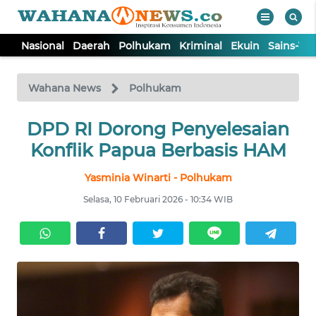
Nasional
Daerah
Polhukam
Kriminal
Ekuin
Sains-Te
WAHANA
Tutup
TV
Wahana News
Polhukam
NASIONAL
DPD RI Dorong Penyelesaian
Konflik Papua Berbasis HAM
DAERAH
Yasminia Winarti - Polhukam
Selasa, 10 Februari 2026 - 10:34 WIB
POLHUKAM
KRIMINAL
EKUIN