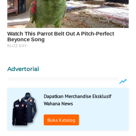
Wahana
Media
Group
WAHANA
NEWS
WAHANA
TANI
Advertorial
WAHANA
ADVOKAT
Dapatkan Merchandise Eksklusif
WAHANA
Wahana News
INFRASTRUKTUR
Buka Katalog
WAHANA
KONSUMEN